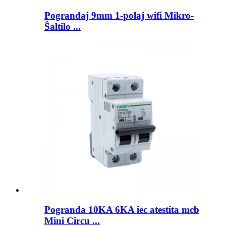
Pograndaj 9mm 1-polaj wifi Mikro-
Ŝaltilo ...
Pogranda 10KA 6KA iec atestita mcb
Mini Circu ...