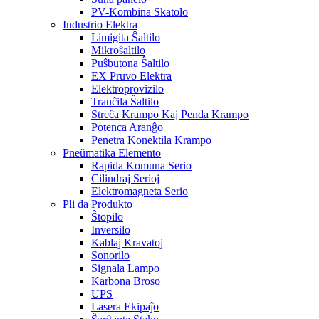
PV-Kombina Skatolo
Industrio Elektra
Limigita Ŝaltilo
Mikroŝaltilo
Puŝbutona Ŝaltilo
EX Pruvo Elektra
Elektroprovizilo
Tranĉila Ŝaltilo
Streĉa Krampo Kaj Penda Krampo
Potenca Aranĝo
Penetra Konektila Krampo
Pneŭmatika Elemento
Rapida Komuna Serio
Cilindraj Serioj
Elektromagneta Serio
Pli da Produkto
Ŝtopilo
Inversilo
Kablaj Kravatoj
Sonorilo
Signala Lampo
Karbona Broso
UPS
Lasera Ekipaĵo