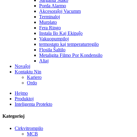
Ŝarĝanta Stako
Porda Alarmo
Akcesoraĵoj Vacumm
Terminaloj
Murplato
Fera Ringo
Instala Ilo Kaj Ekipaĵo
Vakuopumpiloj
termostato kaj temperaturregilo
Flosila Ŝaltilo
Metaligita Filmo Por Kondensilo
Aliaj
Novaĵoj
Kontaktu Nin
Kariero
Ordo
Hejmo
Produktoj
Inteligenta Protekto
Kategorioj
Cirkvitrompilo
MCB