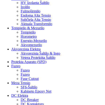
HV Izolanta Ŝaltilo
Izolilo
Fulmoŝirmilo
Endoma Alta Tensio
Subĉiela Alta Tensio
Aktuala Transformilo
Tempigilo & Mezurilo
Tempigilo
Horometro
Energio-Mezurilo
Akvomezurilo
Akvorezista Elektra
Akvorezista Ŝaltilo & Ingo
Vetera Protektita Ŝaltilo
Protekta Aparato (SPD)
Fuzeo
Fuzeo
Fuzeo
Fuse Cutout
Meza Tensio
SF6-Ŝaltilo
Kabineto Epoxy Net
DC Elektra
DC Breaker
DC Kontaktoro