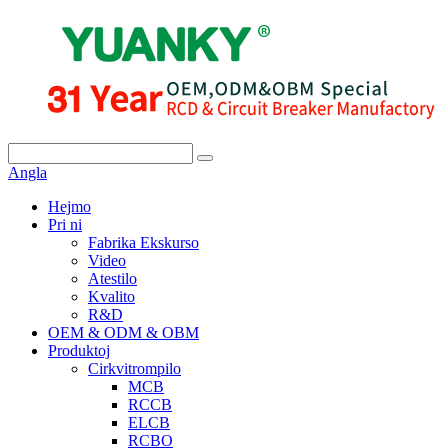
Angla
Hejmo
Pri ni
Fabrika Ekskurso
Video
Atestilo
Kvalito
R&D
OEM & ODM & OBM
Produktoj
Cirkvitrompilo
MCB
RCCB
ELCB
RCBO