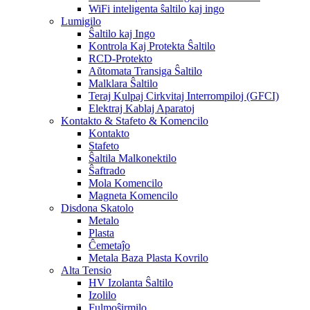
WiFi inteligenta ŝaltilo kaj ingo
Lumigilo
Ŝaltilo kaj Ingo
Kontrola Kaj Protekta Ŝaltilo
RCD-Protekto
Aŭtomata Transiga Ŝaltilo
Malklara Ŝaltilo
Teraj Kulpaj Cirkvitaj Interrompiloj (GFCI)
Elektraj Kablaj Aparatoj
Kontakto & Stafeto & Komencilo
Kontakto
Stafeto
Ŝaltila Malkonektilo
Ŝaftrado
Mola Komencilo
Magneta Komencilo
Disdona Skatolo
Metalo
Plasta
Ĉemetaĵo
Metala Baza Plasta Kovrilo
Alta Tensio
HV Izolanta Ŝaltilo
Izolilo
Fulmoŝirmilo