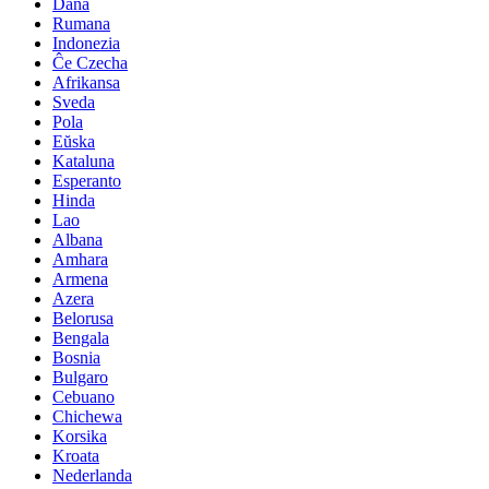
Dana
Rumana
Indonezia
Ĉe Czecha
Afrikansa
Sveda
Pola
Eŭska
Kataluna
Esperanto
Hinda
Lao
Albana
Amhara
Armena
Azera
Belorusa
Bengala
Bosnia
Bulgaro
Cebuano
Chichewa
Korsika
Kroata
Nederlanda