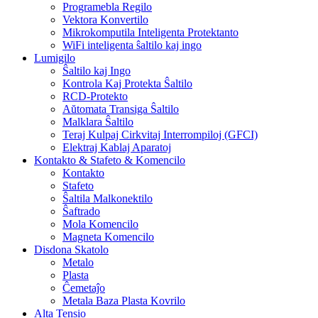
Programebla Regilo
Vektora Konvertilo
Mikrokomputila Inteligenta Protektanto
WiFi inteligenta ŝaltilo kaj ingo
Lumigilo
Ŝaltilo kaj Ingo
Kontrola Kaj Protekta Ŝaltilo
RCD-Protekto
Aŭtomata Transiga Ŝaltilo
Malklara Ŝaltilo
Teraj Kulpaj Cirkvitaj Interrompiloj (GFCI)
Elektraj Kablaj Aparatoj
Kontakto & Stafeto & Komencilo
Kontakto
Stafeto
Ŝaltila Malkonektilo
Ŝaftrado
Mola Komencilo
Magneta Komencilo
Disdona Skatolo
Metalo
Plasta
Ĉemetaĵo
Metala Baza Plasta Kovrilo
Alta Tensio