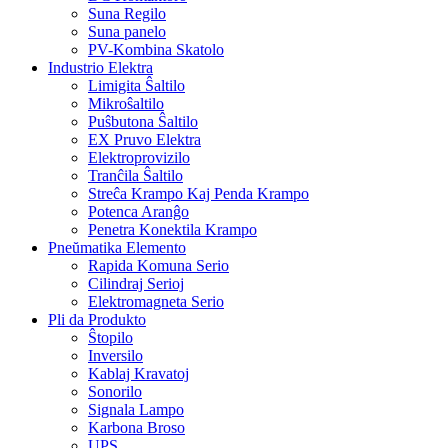
Suna Regilo
Suna panelo
PV-Kombina Skatolo
Industrio Elektra
Limigita Ŝaltilo
Mikroŝaltilo
Puŝbutona Ŝaltilo
EX Pruvo Elektra
Elektroprovizilo
Tranĉila Ŝaltilo
Streĉa Krampo Kaj Penda Krampo
Potenca Aranĝo
Penetra Konektila Krampo
Pneŭmatika Elemento
Rapida Komuna Serio
Cilindraj Serioj
Elektromagneta Serio
Pli da Produkto
Ŝtopilo
Inversilo
Kablaj Kravatoj
Sonorilo
Signala Lampo
Karbona Broso
UPS