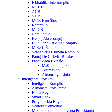
Hidraŭlika Interrompilo
MCCB
ACB
VCB
MCB Kun Ŝlosilo
Refermilo
MPCB
Ĉefa Ŝaltilo
Helpaj Akcesoraĵoj
Blua Seria Cirkvita Rompilo
M-Seria Ŝaltilo
Verda Seria Cirkvita Rompilo
Partoj De Cirkvita Breake
Produktada Ekipaĵo
Maŝino de Injekto
Testmaŝino
Aŭtomatiga Linio
Inteligenta Protekto
Inteligenta Rompilo
Aŭtomata Protektanto
Radia Regilo
Smart Lock
Programebla Regilo
Vektora Konvertilo
Mikrokomputila Inteligenta Protektanto