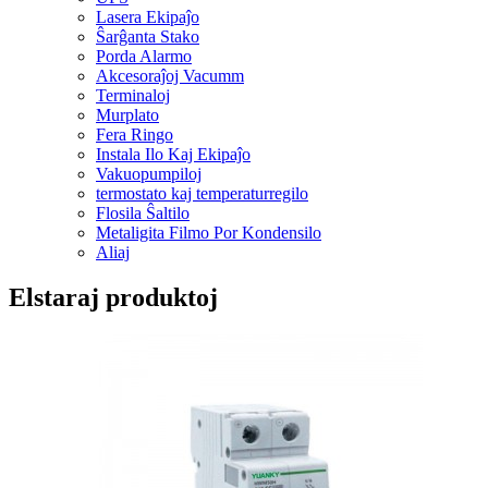
Lasera Ekipaĵo
Ŝarĝanta Stako
Porda Alarmo
Akcesoraĵoj Vacumm
Terminaloj
Murplato
Fera Ringo
Instala Ilo Kaj Ekipaĵo
Vakuopumpiloj
termostato kaj temperaturregilo
Flosila Ŝaltilo
Metaligita Filmo Por Kondensilo
Aliaj
Elstaraj produktoj