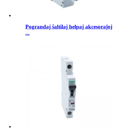
Pograndaj ŝaltilaj helpaj akcesoraĵoj
...