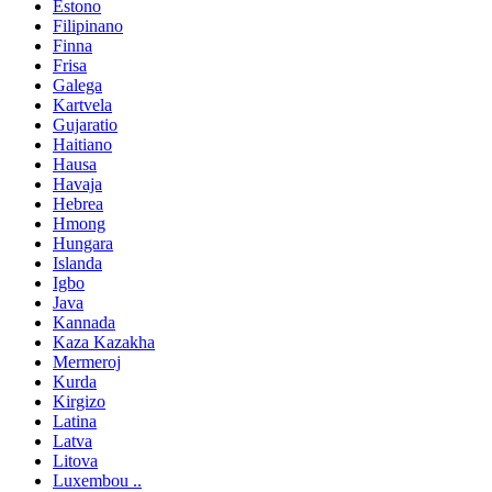
Estono
Filipinano
Finna
Frisa
Galega
Kartvela
Gujaratio
Haitiano
Hausa
Havaja
Hebrea
Hmong
Hungara
Islanda
Igbo
Java
Kannada
Kaza Kazakha
Mermeroj
Kurda
Kirgizo
Latina
Latva
Litova
Luxembou ..