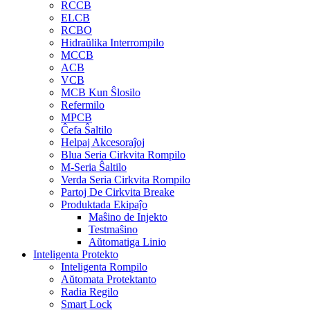
RCCB
ELCB
RCBO
Hidraŭlika Interrompilo
MCCB
ACB
VCB
MCB Kun Ŝlosilo
Refermilo
MPCB
Ĉefa Ŝaltilo
Helpaj Akcesoraĵoj
Blua Seria Cirkvita Rompilo
M-Seria Ŝaltilo
Verda Seria Cirkvita Rompilo
Partoj De Cirkvita Breake
Produktada Ekipaĵo
Maŝino de Injekto
Testmaŝino
Aŭtomatiga Linio
Inteligenta Protekto
Inteligenta Rompilo
Aŭtomata Protektanto
Radia Regilo
Smart Lock