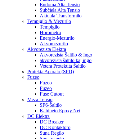
Endoma Alta Tensio
Subĉiela Alta Tensio
Aktuala Transformilo
Tempigilo & Mezurilo
Tempigilo
Horometro
Energio-Mezurilo
Akvomezurilo
Akvorezista Elektra
Akvorezista Ŝaltilo & Ingo
akvorezista ŝaltilo kaj ingo
Vetera Protektita Ŝaltilo
Protekta Aparato (SPD)
Fuzeo
Fuzeo
Fuzeo
Fuse Cutout
Meza Tensio
SF6-Ŝaltilo
Kabineto Epoxy Net
DC Elektra
DC Breaker
DC Kontaktoro
Suna Regilo
Suna panelo