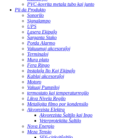
PVC-kovrita metala tubo kaj junto
Pli da Produkto
Sonorilo
Signalampo
UPS
Lasera Ekipaĵo
Ŝarganta Stako
Porda Alarmo
Vakuumaj akcesoraĵoj
Terminaloj
Mura plato
Fera Ringo
Instalaĵa Ilo Kaj Ekipaĵo
Kablaj akcesoraĵoj
Motoro
Vakuaj Pumpiloj
termostato kaj temperaturregilo
Likva Nivela Regilo
Metaligita filmo por kondensilo
Akvorezista Elektra
Akvorezista Ŝaltilo kaj Ingo
Veterprotektita Ŝaltilo
Nova Energio
Meza Tensio
SF6-cirkvitŝaltilo