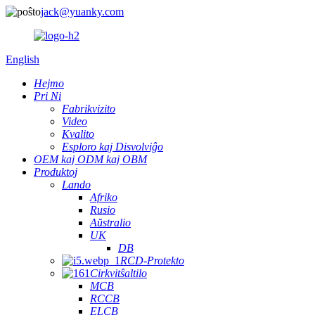
jack@yuanky.com
English
Hejmo
Pri Ni
Fabrikvizito
Video
Kvalito
Esploro kaj Disvolviĝo
OEM kaj ODM kaj OBM
Produktoj
Lando
Afriko
Rusio
Aŭstralio
UK
DB
RCD-Protekto
Cirkvitŝaltilo
MCB
RCCB
ELCB