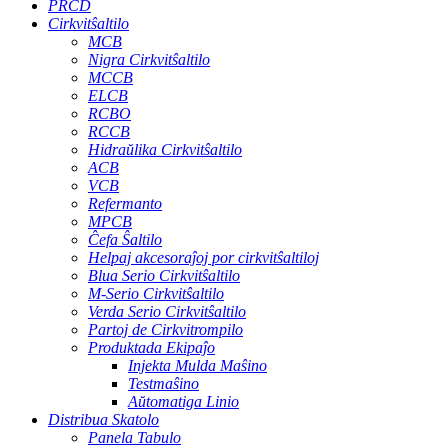
PRCD
Cirkvitŝaltilo
MCB
Nigra Cirkvitŝaltilo
MCCB
ELCB
RCBO
RCCB
Hidraŭlika Cirkvitŝaltilo
ACB
VCB
Refermanto
MPCB
Ĉefa Ŝaltilo
Helpaj akcesoraĵoj por cirkvitŝaltiloj
Blua Serio Cirkvitŝaltilo
M-Serio Cirkvitŝaltilo
Verda Serio Cirkvitŝaltilo
Partoj de Cirkvitrompilo
Produktada Ekipaĵo
Injekta Mulda Maŝino
Testmaŝino
Aŭtomatiga Linio
Distribua Skatolo
Panela Tabulo