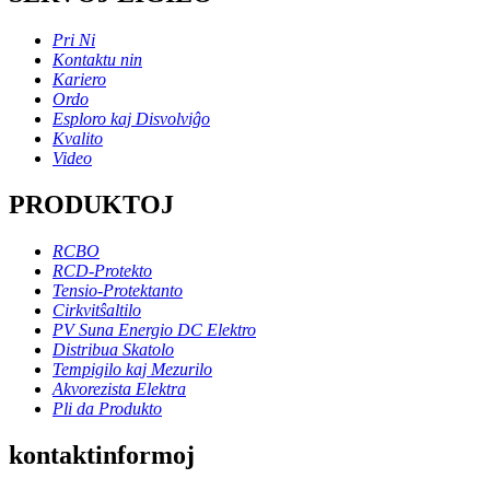
Pri Ni
Kontaktu nin
Kariero
Ordo
Esploro kaj Disvolviĝo
Kvalito
Video
PRODUKTOJ
RCBO
RCD-Protekto
Tensio-Protektanto
Cirkvitŝaltilo
PV Suna Energio DC Elektro
Distribua Skatolo
Tempigilo kaj Mezurilo
Akvorezista Elektra
Pli da Produkto
kontaktinformoj