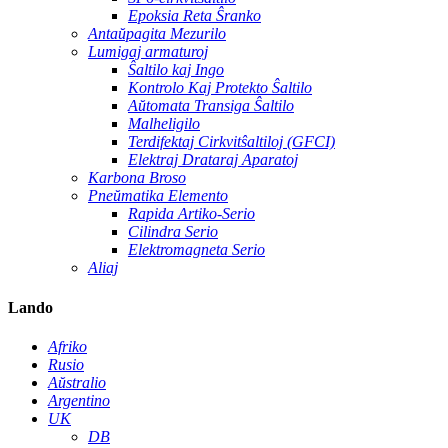
Epoksia Reta Ŝranko
Antaŭpagita Mezurilo
Lumigaj armaturoj
Ŝaltilo kaj Ingo
Kontrolo Kaj Protekto Ŝaltilo
Aŭtomata Transiga Ŝaltilo
Malheligilo
Terdifektaj Cirkvitŝaltiloj (GFCI)
Elektraj Drataraj Aparatoj
Karbona Broso
Pneŭmatika Elemento
Rapida Artiko-Serio
Cilindra Serio
Elektromagneta Serio
Aliaj
Lando
Afriko
Rusio
Aŭstralio
Argentino
UK
DB