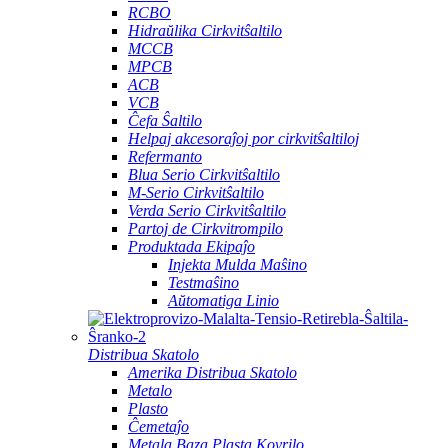
RCBO
Hidraŭlika Cirkvitŝaltilo
MCCB
MPCB
ACB
VCB
Ĉefa Ŝaltilo
Helpaj akcesoraĵoj por cirkvitŝaltiloj
Refermanto
Blua Serio Cirkvitŝaltilo
M-Serio Cirkvitŝaltilo
Verda Serio Cirkvitŝaltilo
Partoj de Cirkvitrompilo
Produktada Ekipaĵo
Injekta Mulda Maŝino
Testmaŝino
Aŭtomatiga Linio
Distribua Skatolo
Amerika Distribua Skatolo
Metalo
Plasto
Ĉemetaĵo
Metala Baza Plasta Kovrilo