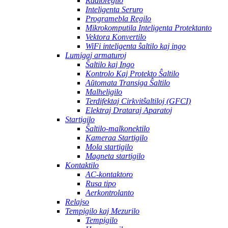
Radioregilo
Inteligenta Seruro
Programebla Regilo
Mikrokomputila Inteligenta Protektanto
Vektora Konvertilo
WiFi inteligenta ŝaltilo kaj ingo
Lumigaj armaturoj
Ŝaltilo kaj Ingo
Kontrolo Kaj Protekto Ŝaltilo
Aŭtomata Transiga Ŝaltilo
Malheligilo
Terdifektaj Cirkvitŝaltiloj (GFCI)
Elektraj Drataraj Aparatoj
Startigilo
Ŝaltilo-malkonektilo
Kameraa Startigilo
Mola startigilo
Magneta startigilo
Kontaktilo
AC-kontaktoro
Rusa tipo
Aerkontrolanto
Relajso
Tempigilo kaj Mezurilo
Tempigilo