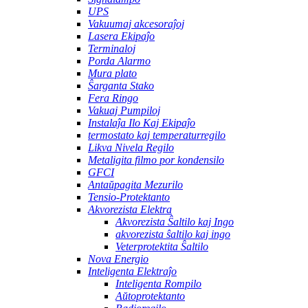
UPS
Vakuumaj akcesoraĵoj
Lasera Ekipaĵo
Terminaloj
Porda Alarmo
Mura plato
Ŝarganta Stako
Fera Ringo
Vakuaj Pumpiloj
Instalaĵa Ilo Kaj Ekipaĵo
termostato kaj temperaturregilo
Likva Nivela Regilo
Metaligita filmo por kondensilo
GFCI
Antaŭpagita Mezurilo
Tensio-Protektanto
Akvorezista Elektra
Akvorezista Ŝaltilo kaj Ingo
akvorezista ŝaltilo kaj ingo
Veterprotektita Ŝaltilo
Nova Energio
Inteligenta Elektraĵo
Inteligenta Rompilo
Aŭtoprotektanto