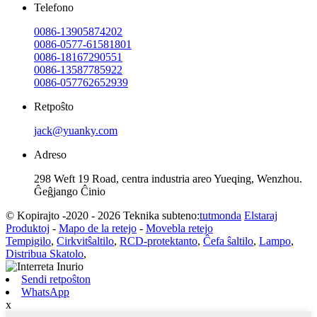
Telefono
0086-13905874202
0086-0577-61581801
0086-18167290551
0086-13587785922
0086-057762652939
Retpoŝto
jack@yuanky.com
Adreso
298 Weft 19 Road, centra industria areo Yueqing, Wenzhou.
Ĝeĝjango Ĉinio
© Kopirajto -2020 - 2026 Teknika subteno:
tutmonda
Elstaraj
Produktoj
-
Mapo de la retejo
-
Movebla retejo
Tempigilo
,
Cirkvitŝaltilo
,
RCD-protektanto
,
Ĉefa ŝaltilo
,
Lampo
,
Distribua Skatolo
,
Sendi retpoŝton
WhatsApp
x