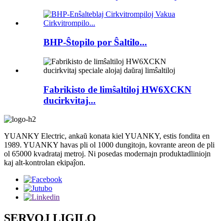
BHP-Ŝtopilo por Ŝaltilo...
Fabrikisto de limŝaltiloj HW6XCKN
ducirkvitaj...
YUANKY Electric, ankaŭ konata kiel YUANKY, estis fondita en
1989. YUANKY havas pli ol 1000 dungitojn, kovrante areon de pli
ol 65000 kvadrataj metroj. Ni posedas modernajn produktadliniojn
kaj alt-kontrolan ekipaĵon.
SERVOJ LIGILO