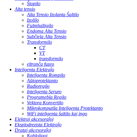
Ŝtopilo
Alta tensio
Alta Tensio Izolanta Ŝaltilo
Izolilo
Fulmhaltigilo
Endoma Alta Tensio
Subĉiela Alta Tensio
Transformilo
CT
VT
transformilo
eltranĉa fuzeo
Inteligenta Elektraĵo
Inteligenta Rompilo
Aŭtoprotektanto
Radioregilo
Inteligenta Seruro
Programebla Regilo
Vektora Konvertilo
Mikrokomputila Inteligenta Protektanto
WiFi inteligenta ŝaltilo kaj ingo
Elektraj akcesoraĵoj
Eksplodrezista Elektraĵo
Drataj akcesoraĵoj
Kabloligoj