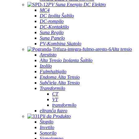
PV Suna Energio DC Elektro
MC4
DC Izolita Ŝaltilo
DC-rompilo
DC-Kontaktilo
Suna Regilo
Suna Panelo
PV-Kombina Skatolo
Alta tensio
Arestisto
Alta Tensio Izolanta Ŝaltilo
Izolilo
Fulmhaltigilo
Endoma Alta Tensio
Subĉiela Alta Tensio
Transformilo
CT
VT
transformilo
eltranĉa fuzeo
Pli da Produkto
Ŝtopilo
Invetilo
Sonorilo
Signalampo