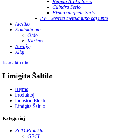
Rapida Artiko-Serio
Cilindra Serio
Elektromagneta Serio
PVC-kovrita metala tubo kaj junto
Atestilo
Kontaktu nin
Ordo
Kariero
Novaĵoj
Aliaj
Kontaktu nin
Limigita Ŝaltilo
Hejmo
Produktoj
Industrio Elektra
Limigita Ŝaltilo
Kategorioj
RCD-Protekto
GFCI