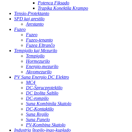
Potenca Fiksado
Trapika Konektila Krampo
Tensio-Protektanto
SPD kaj arestilo
Arestanto
Fuzeo
Fuzeo
Fuzeo-tenanto
Fuzea Eltranĉo
Tempigilo kaj Mezurilo
Tempigilo
Hormezurilo
Energio-mezurilo
Akvomezurilo
PV Suna Energio DC Elektro
MC4
DC-Ŝprucprotektilo
DC Izolita Ŝaltilo
DC-rompilo
Suna Kombinila Skatolo
DC-Kontaktilo
Suna Regilo
Suna Panelo
PV-Kombina Skatolo
Industria ŝtopilo-ingo-kuplado