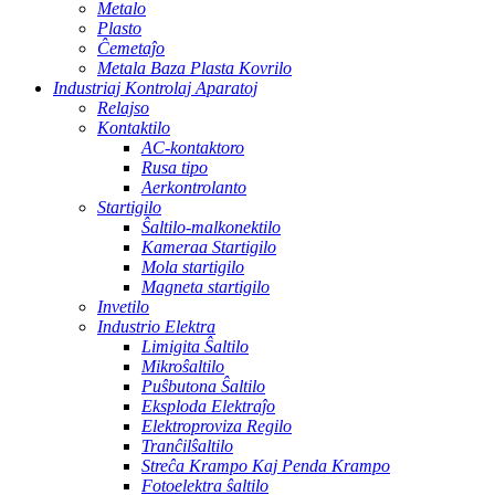
Metalo
Plasto
Ĉemetaĵo
Metala Baza Plasta Kovrilo
Industriaj Kontrolaj Aparatoj
Relajso
Kontaktilo
AC-kontaktoro
Rusa tipo
Aerkontrolanto
Startigilo
Ŝaltilo-malkonektilo
Kameraa Startigilo
Mola startigilo
Magneta startigilo
Invetilo
Industrio Elektra
Limigita Ŝaltilo
Mikroŝaltilo
Puŝbutona Ŝaltilo
Eksploda Elektraĵo
Elektroproviza Regilo
Tranĉilŝaltilo
Streĉa Krampo Kaj Penda Krampo
Fotoelektra ŝaltilo