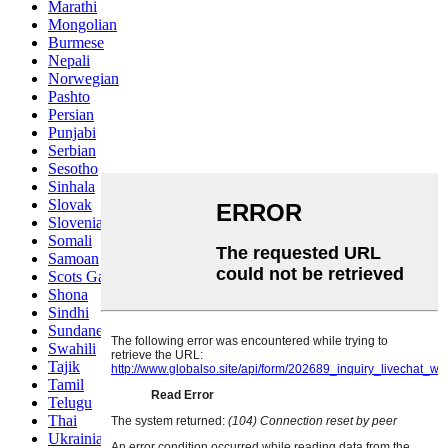
Marathi
Mongolian
Burmese
Nepali
Norwegian
Pashto
Persian
Punjabi
Serbian
Sesotho
Sinhala
Slovak
Slovenian
Somali
Samoan
Scots Gaelic
Shona
Sindhi
Sundanese
Swahili
Tajik
Tamil
Telugu
Thai
Ukrainian