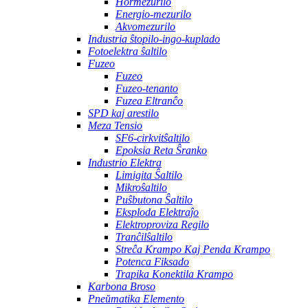
Hormezurilo
Energio-mezurilo
Akvomezurilo
Industria ŝtopilo-ingo-kuplado
Fotoelektra ŝaltilo
Fuzeo
Fuzeo
Fuzeo-tenanto
Fuzea Eltranĉo
SPD kaj arestilo
Meza Tensio
SF6-cirkvitŝaltilo
Epoksia Reta Ŝranko
Industrio Elektra
Limigita Ŝaltilo
Mikroŝaltilo
Puŝbutona Ŝaltilo
Eksploda Elektraĵo
Elektroproviza Regilo
Tranĉilŝaltilo
Streĉa Krampo Kaj Penda Krampo
Potenca Fiksado
Trapika Konektila Krampo
Karbona Broso
Pneŭmatika Elemento