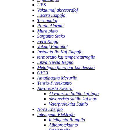
UPS
Vakuumaj akcesoraĵoj
Lasera Ekipaĵo
Terminaloj
Porda Alarmo
Mura plato
Ŝarganta Stako
Fera Ringo
Vakuaj Pumpiloj
Instalaĵa Ilo Kaj Ekipaĵo
termostato kaj temperaturregilo
Likva Nivela Regilo
Metaligita filmo por kondensilo
GFCI
Antaŭpagita Mezurilo
Tensio-Protektanto
Akvorezista Elektra
Akvorezista Ŝaltilo kaj Ingo
akvorezista ŝaltilo kaj ingo
Veterprotektita Ŝaltilo
Nova Energio
Inteligenta Elektraĵo
Inteligenta Rompilo
Aŭtoprotektanto