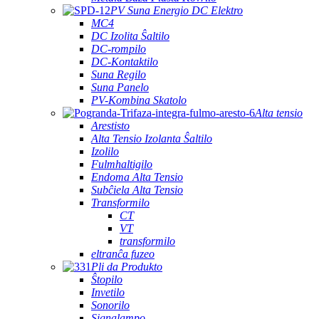
PV Suna Energio DC Elektro
MC4
DC Izolita Ŝaltilo
DC-rompilo
DC-Kontaktilo
Suna Regilo
Suna Panelo
PV-Kombina Skatolo
Alta tensio
Arestisto
Alta Tensio Izolanta Ŝaltilo
Izolilo
Fulmhaltigilo
Endoma Alta Tensio
Subĉiela Alta Tensio
Transformilo
CT
VT
transformilo
eltranĉa fuzeo
Pli da Produkto
Ŝtopilo
Invetilo
Sonorilo
Signalampo