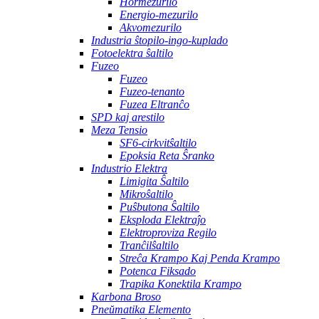
Hormezurilo
Energio-mezurilo
Akvomezurilo
Industria ŝtopilo-ingo-kuplado
Fotoelektra ŝaltilo
Fuzeo
Fuzeo
Fuzeo-tenanto
Fuzea Eltranĉo
SPD kaj arestilo
Meza Tensio
SF6-cirkvitŝaltilo
Epoksia Reta Ŝranko
Industrio Elektra
Limigita Ŝaltilo
Mikroŝaltilo
Puŝbutona Ŝaltilo
Eksploda Elektraĵo
Elektroproviza Regilo
Tranĉilŝaltilo
Streĉa Krampo Kaj Penda Krampo
Potenca Fiksado
Trapika Konektila Krampo
Karbona Broso
Pneŭmatika Elemento