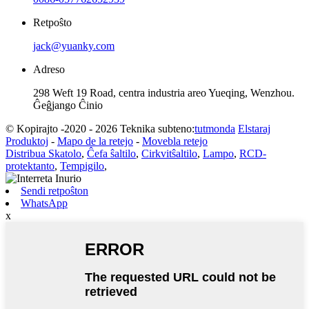
Retpoŝto
jack@yuanky.com
Adreso
298 Weft 19 Road, centra industria areo Yueqing, Wenzhou.
Ĝeĝjango Ĉinio
© Kopirajto -2020 - 2026 Teknika subteno:
tutmonda
Elstaraj
Produktoj
-
Mapo de la retejo
-
Movebla retejo
Distribua Skatolo
,
Ĉefa ŝaltilo
,
Cirkvitŝaltilo
,
Lampo
,
RCD-
protektanto
,
Tempigilo
,
Sendi retpoŝton
WhatsApp
x