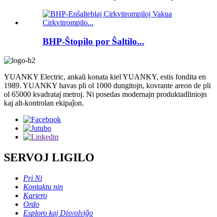
BHP-Ŝtopilo por Ŝaltilo...
YUANKY Electric, ankaŭ konata kiel YUANKY, estis fondita en
1989. YUANKY havas pli ol 1000 dungitojn, kovrante areon de pli
ol 65000 kvadrataj metroj. Ni posedas modernajn produktadliniojn
kaj alt-kontrolan ekipaĵon.
SERVOJ LIGILO
Pri Ni
Kontaktu nin
Kariero
Ordo
Esploro kaj Disvolviĝo