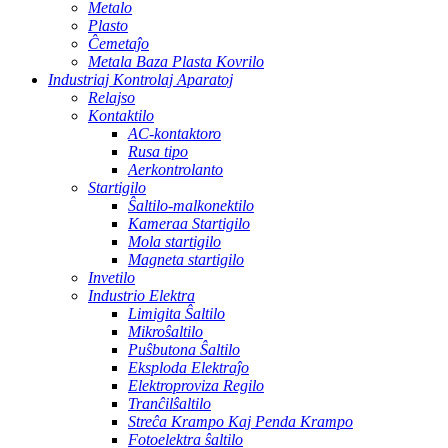
Metalo
Plasto
Ĉemetaĵo
Metala Baza Plasta Kovrilo
Industriaj Kontrolaj Aparatoj
Relajso
Kontaktilo
AC-kontaktoro
Rusa tipo
Aerkontrolanto
Startigilo
Ŝaltilo-malkonektilo
Kameraa Startigilo
Mola startigilo
Magneta startigilo
Invetilo
Industrio Elektra
Limigita Ŝaltilo
Mikroŝaltilo
Puŝbutona Ŝaltilo
Eksploda Elektraĵo
Elektroproviza Regilo
Tranĉilŝaltilo
Streĉa Krampo Kaj Penda Krampo
Fotoelektra ŝaltilo