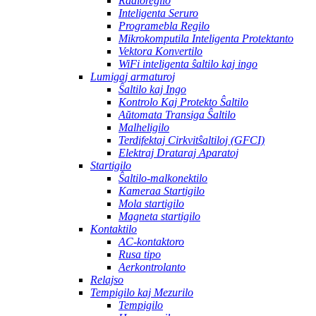
Radioregilo
Inteligenta Seruro
Programebla Regilo
Mikrokomputila Inteligenta Protektanto
Vektora Konvertilo
WiFi inteligenta ŝaltilo kaj ingo
Lumigaj armaturoj
Ŝaltilo kaj Ingo
Kontrolo Kaj Protekto Ŝaltilo
Aŭtomata Transiga Ŝaltilo
Malheligilo
Terdifektaj Cirkvitŝaltiloj (GFCI)
Elektraj Drataraj Aparatoj
Startigilo
Ŝaltilo-malkonektilo
Kameraa Startigilo
Mola startigilo
Magneta startigilo
Kontaktilo
AC-kontaktoro
Rusa tipo
Aerkontrolanto
Relajso
Tempigilo kaj Mezurilo
Tempigilo