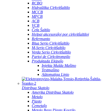
RCBO
Hidraŭlika Cirkvitŝaltilo
MCCB
MPCB
ACB
VCB
Ĉefa Ŝaltilo
Helpaj akcesoraĵoj por cirkvitŝaltiloj
Refermanto
Blua Serio Cirkvitŝaltilo
M-Serio Cirkvitŝaltilo
Verda Serio Cirkvitŝaltilo
Partoj de Cirkvitrompilo
Produktada Ekipaĵo
Injekta Mulda Maŝino
Testmaŝino
Aŭtomatiga Linio
Distribua Skatolo
Amerika Distribua Skatolo
Metalo
Plasto
Ĉemetaĵo
Metala Baza Plasta Kovrilo