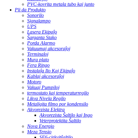
PVC-kovrita metala tubo kaj junto
Pli da Produkto
Sonorilo
Signalampo
UPS
Lasera Ekipaĵo
Ŝarganta Stako
Porda Alarmo
Vakuumaj akcesoraĵoj
Terminaloj
Mura plato
Fera Ringo
Instalaĵa Ilo Kaj Ekipaĵo
Kablaj akcesoraĵoj
Motoro
Vakuaj Pumpiloj
termostato kaj temperaturregilo
Likva Nivela Regilo
Metaligita filmo por kondensilo
Akvorezista Elektra
Akvorezista Ŝaltilo kaj Ingo
Veterprotektita Ŝaltilo
Nova Energio
Meza Tensio
SF6-cirkvitŝaltilo