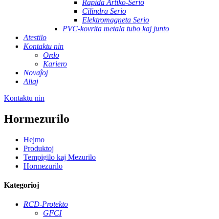
Rapida Artiko-Serio
Cilindra Serio
Elektromagneta Serio
PVC-kovrita metala tubo kaj junto
Atestilo
Kontaktu nin
Ordo
Kariero
Novaĵoj
Aliaj
Kontaktu nin
Hormezurilo
Hejmo
Produktoj
Tempigilo kaj Mezurilo
Hormezurilo
Kategorioj
RCD-Protekto
GFCI