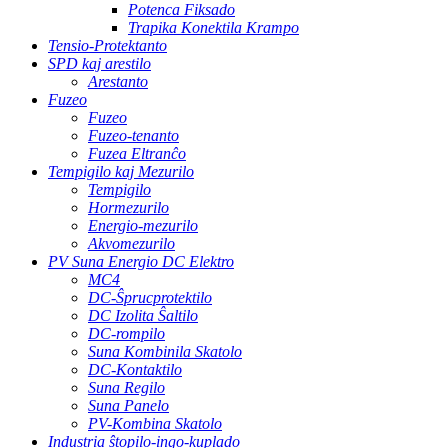
Potenca Fiksado
Trapika Konektila Krampo
Tensio-Protektanto
SPD kaj arestilo
Arestanto
Fuzeo
Fuzeo
Fuzeo-tenanto
Fuzea Eltranĉo
Tempigilo kaj Mezurilo
Tempigilo
Hormezurilo
Energio-mezurilo
Akvomezurilo
PV Suna Energio DC Elektro
MC4
DC-Ŝprucprotektilo
DC Izolita Ŝaltilo
DC-rompilo
Suna Kombinila Skatolo
DC-Kontaktilo
Suna Regilo
Suna Panelo
PV-Kombina Skatolo
Industria ŝtopilo-ingo-kuplado