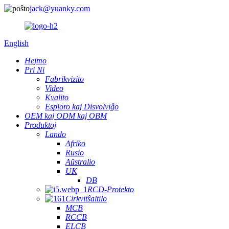
jack@yuanky.com
English
Hejmo
Pri Ni
Fabrikvizito
Video
Kvalito
Esploro kaj Disvolviĝo
OEM kaj ODM kaj OBM
Produktoj
Lando
Afriko
Rusio
Aŭstralio
UK
DB
RCD-Protekto
Cirkvitŝaltilo
MCB
RCCB
ELCB