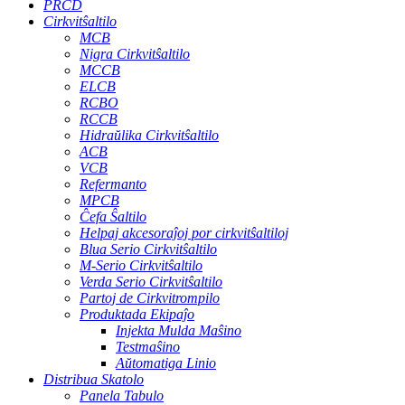
PRCD
Cirkvitŝaltilo
MCB
Nigra Cirkvitŝaltilo
MCCB
ELCB
RCBO
RCCB
Hidraŭlika Cirkvitŝaltilo
ACB
VCB
Refermanto
MPCB
Ĉefa Ŝaltilo
Helpaj akcesoraĵoj por cirkvitŝaltiloj
Blua Serio Cirkvitŝaltilo
M-Serio Cirkvitŝaltilo
Verda Serio Cirkvitŝaltilo
Partoj de Cirkvitrompilo
Produktada Ekipaĵo
Injekta Mulda Maŝino
Testmaŝino
Aŭtomatiga Linio
Distribua Skatolo
Panela Tabulo