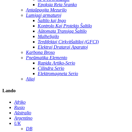
Epoksia Reta Ŝranko
Antaŭpagita Mezurilo
Lumigaj armaturoj
Ŝaltilo kaj Ingo
Kontrolo Kaj Protekto Ŝaltilo
Aŭtomata Transiga Ŝaltilo
Malheligilo
Terdifektaj Cirkvitŝaltiloj (GFCI)
Elektraj Drataraj Aparatoj
Karbona Broso
Pneŭmatika Elemento
Rapida Artiko-Serio
Cilindra Serio
Elektromagneta Serio
Aliaj
Lando
Afriko
Rusio
Aŭstralio
Argentino
UK
DB