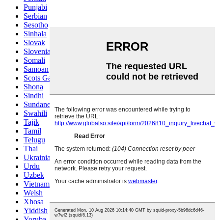
Punjabi
Serbian
Sesotho
Sinhala
Slovak
Slovenian
Somali
Samoan
Scots Gaelic
Shona
Sindhi
Sundanese
Swahili
Tajik
Tamil
Telugu
Thai
Ukrainian
Urdu
Uzbek
Vietnamese
Welsh
Xhosa
Yiddish
Yoruba