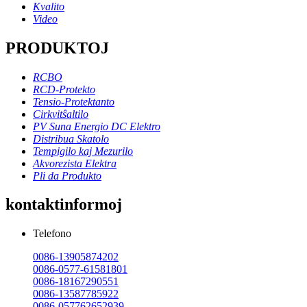
Kvalito
Video
PRODUKTOJ
RCBO
RCD-Protekto
Tensio-Protektanto
Cirkvitŝaltilo
PV Suna Energio DC Elektro
Distribua Skatolo
Tempigilo kaj Mezurilo
Akvorezista Elektra
Pli da Produkto
kontaktinformoj
Telefono
0086-13905874202
0086-0577-61581801
0086-18167290551
0086-13587785922
0086-057762652939