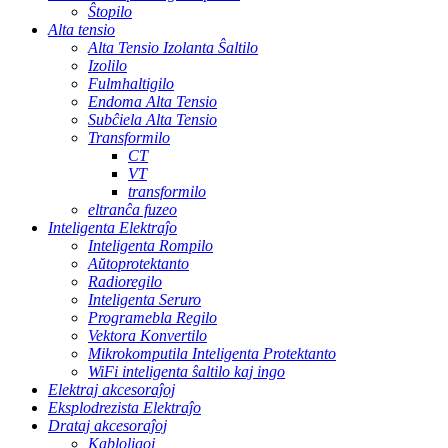
Ŝtopilo
Alta tensio
Alta Tensio Izolanta Ŝaltilo
Izolilo
Fulmhaltigilo
Endoma Alta Tensio
Subĉiela Alta Tensio
Transformilo
CT
VT
transformilo
eltranĉa fuzeo
Inteligenta Elektraĵo
Inteligenta Rompilo
Aŭtoprotektanto
Radioregilo
Inteligenta Seruro
Programebla Regilo
Vektora Konvertilo
Mikrokomputila Inteligenta Protektanto
WiFi inteligenta ŝaltilo kaj ingo
Elektraj akcesoraĵoj
Eksplodrezista Elektraĵo
Drataj akcesoraĵoj
Kabloligoj