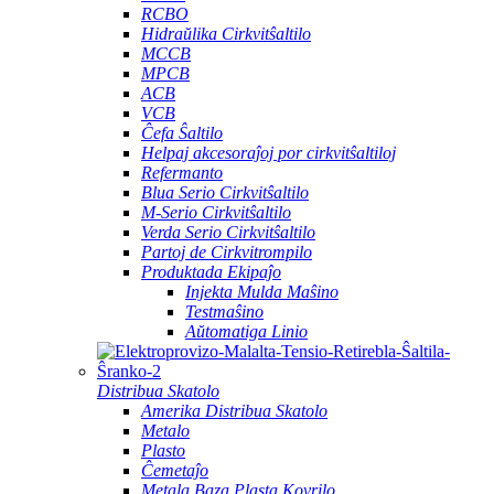
RCBO
Hidraŭlika Cirkvitŝaltilo
MCCB
MPCB
ACB
VCB
Ĉefa Ŝaltilo
Helpaj akcesoraĵoj por cirkvitŝaltiloj
Refermanto
Blua Serio Cirkvitŝaltilo
M-Serio Cirkvitŝaltilo
Verda Serio Cirkvitŝaltilo
Partoj de Cirkvitrompilo
Produktada Ekipaĵo
Injekta Mulda Maŝino
Testmaŝino
Aŭtomatiga Linio
Distribua Skatolo
Amerika Distribua Skatolo
Metalo
Plasto
Ĉemetaĵo
Metala Baza Plasta Kovrilo