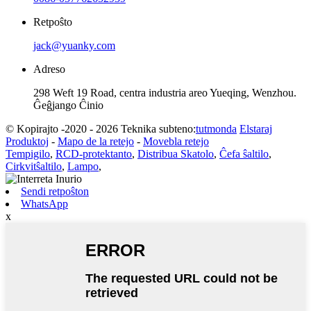
Retpoŝto
jack@yuanky.com
Adreso
298 Weft 19 Road, centra industria areo Yueqing, Wenzhou.
Ĝeĝjango Ĉinio
© Kopirajto -2020 - 2026 Teknika subteno:
tutmonda
Elstaraj
Produktoj
-
Mapo de la retejo
-
Movebla retejo
Tempigilo
,
RCD-protektanto
,
Distribua Skatolo
,
Ĉefa ŝaltilo
,
Cirkvitŝaltilo
,
Lampo
,
Sendi retpoŝton
WhatsApp
x