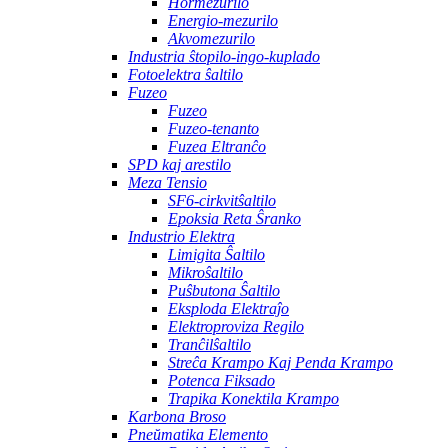
Hormezurilo
Energio-mezurilo
Akvomezurilo
Industria ŝtopilo-ingo-kuplado
Fotoelektra ŝaltilo
Fuzeo
Fuzeo
Fuzeo-tenanto
Fuzea Eltranĉo
SPD kaj arestilo
Meza Tensio
SF6-cirkvitŝaltilo
Epoksia Reta Ŝranko
Industrio Elektra
Limigita Ŝaltilo
Mikroŝaltilo
Puŝbutona Ŝaltilo
Eksploda Elektraĵo
Elektroproviza Regilo
Tranĉilŝaltilo
Streĉa Krampo Kaj Penda Krampo
Potenca Fiksado
Trapika Konektila Krampo
Karbona Broso
Pneŭmatika Elemento