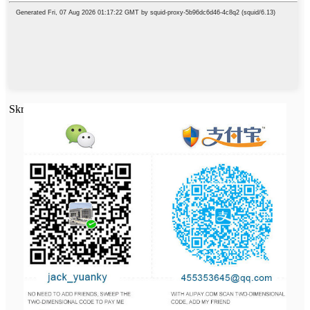
Skribu vian mesaĝon ĉi tie kaj sendu ĝin al ni