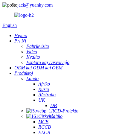
jack@yuanky.com
English
Hejmo
Pri Ni
Fabrikvizito
Video
Kvalito
Esploro kaj Disvolviĝo
OEM kaj ODM kaj OBM
Produktoj
Lando
Afriko
Rusio
Aŭstralio
UK
DB
RCD-Protekto
Cirkvitŝaltilo
MCB
RCCB
ELCB