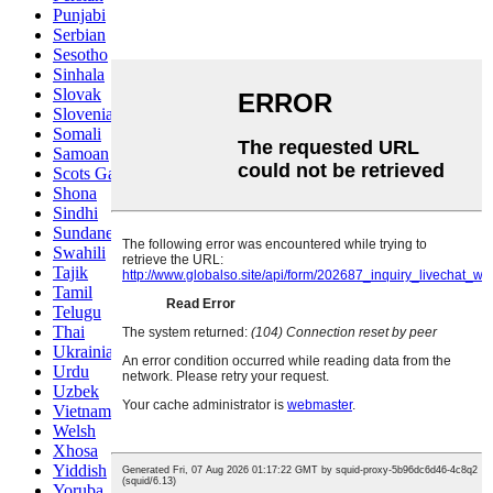
Punjabi
Serbian
Sesotho
Sinhala
Slovak
Slovenian
Somali
Samoan
Scots Gaelic
Shona
Sindhi
Sundanese
Swahili
Tajik
Tamil
Telugu
Thai
Ukrainian
Urdu
Uzbek
Vietnamese
Welsh
Xhosa
Yiddish
Yoruba