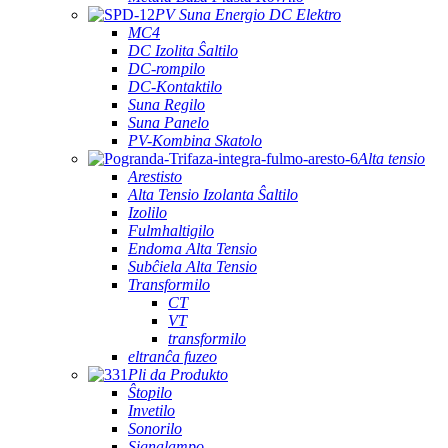
PV Suna Energio DC Elektro
MC4
DC Izolita Ŝaltilo
DC-rompilo
DC-Kontaktilo
Suna Regilo
Suna Panelo
PV-Kombina Skatolo
Alta tensio
Arestisto
Alta Tensio Izolanta Ŝaltilo
Izolilo
Fulmhaltigilo
Endoma Alta Tensio
Subĉiela Alta Tensio
Transformilo
CT
VT
transformilo
eltranĉa fuzeo
Pli da Produkto
Ŝtopilo
Invetilo
Sonorilo
Signalampo