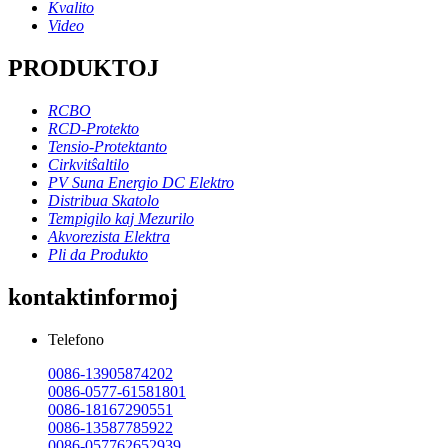
Kvalito
Video
PRODUKTOJ
RCBO
RCD-Protekto
Tensio-Protektanto
Cirkvitŝaltilo
PV Suna Energio DC Elektro
Distribua Skatolo
Tempigilo kaj Mezurilo
Akvorezista Elektra
Pli da Produkto
kontaktinformoj
Telefono
0086-13905874202
0086-0577-61581801
0086-18167290551
0086-13587785922
0086-057762652939