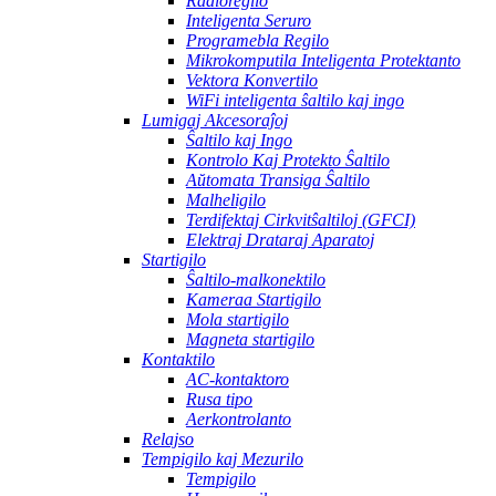
Radioregilo
Inteligenta Seruro
Programebla Regilo
Mikrokomputila Inteligenta Protektanto
Vektora Konvertilo
WiFi inteligenta ŝaltilo kaj ingo
Lumigaj Akcesoraĵoj
Ŝaltilo kaj Ingo
Kontrolo Kaj Protekto Ŝaltilo
Aŭtomata Transiga Ŝaltilo
Malheligilo
Terdifektaj Cirkvitŝaltiloj (GFCI)
Elektraj Drataraj Aparatoj
Startigilo
Ŝaltilo-malkonektilo
Kameraa Startigilo
Mola startigilo
Magneta startigilo
Kontaktilo
AC-kontaktoro
Rusa tipo
Aerkontrolanto
Relajso
Tempigilo kaj Mezurilo
Tempigilo