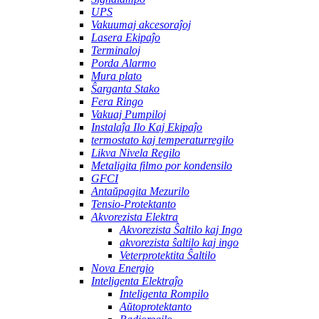
UPS
Vakuumaj akcesoraĵoj
Lasera Ekipaĵo
Terminaloj
Porda Alarmo
Mura plato
Ŝarganta Stako
Fera Ringo
Vakuaj Pumpiloj
Instalaĵa Ilo Kaj Ekipaĵo
termostato kaj temperaturregilo
Likva Nivela Regilo
Metaligita filmo por kondensilo
GFCI
Antaŭpagita Mezurilo
Tensio-Protektanto
Akvorezista Elektra
Akvorezista Ŝaltilo kaj Ingo
akvorezista ŝaltilo kaj ingo
Veterprotektita Ŝaltilo
Nova Energio
Inteligenta Elektraĵo
Inteligenta Rompilo
Aŭtoprotektanto