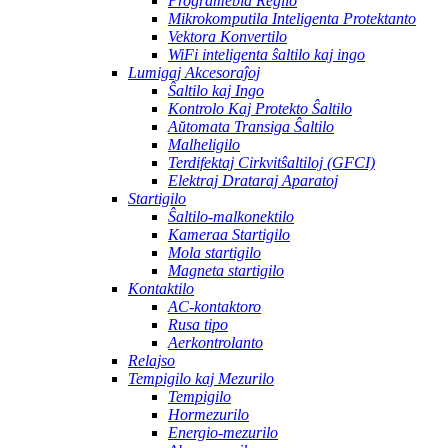
Programebla Regilo
Mikrokomputila Inteligenta Protektanto
Vektora Konvertilo
WiFi inteligenta ŝaltilo kaj ingo
Lumigaj Akcesoraĵoj
Ŝaltilo kaj Ingo
Kontrolo Kaj Protekto Ŝaltilo
Aŭtomata Transiga Ŝaltilo
Malheligilo
Terdifektaj Cirkvitŝaltiloj (GFCI)
Elektraj Drataraj Aparatoj
Startigilo
Ŝaltilo-malkonektilo
Kameraa Startigilo
Mola startigilo
Magneta startigilo
Kontaktilo
AC-kontaktoro
Rusa tipo
Aerkontrolanto
Relajso
Tempigilo kaj Mezurilo
Tempigilo
Hormezurilo
Energio-mezurilo