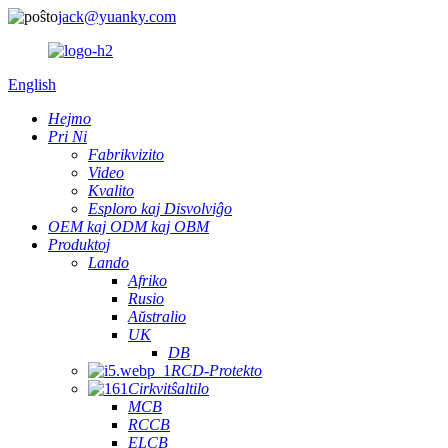
jack@yuanky.com
English
Hejmo
Pri Ni
Fabrikvizito
Video
Kvalito
Esploro kaj Disvolviĝo
OEM kaj ODM kaj OBM
Produktoj
Lando
Afriko
Rusio
Aŭstralio
UK
DB
RCD-Protekto
Cirkvitŝaltilo
MCB
RCCB
ELCB