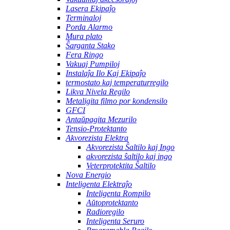
Lasera Ekipaĵo
Terminaloj
Porda Alarmo
Mura plato
Ŝarganta Stako
Fera Ringo
Vakuaj Pumpiloj
Instalaĵa Ilo Kaj Ekipaĵo
termostato kaj temperaturregilo
Likva Nivela Regilo
Metaligita filmo por kondensilo
GFCI
Antaŭpagita Mezurilo
Tensio-Protektanto
Akvorezista Elektra
Akvorezista Ŝaltilo kaj Ingo
akvorezista ŝaltilo kaj ingo
Veterprotektita Ŝaltilo
Nova Energio
Inteligenta Elektraĵo
Inteligenta Rompilo
Aŭtoprotektanto
Radioregilo
Inteligenta Seruro