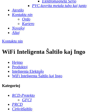
Elektromagneta Serio
PVC-kovrita metala tubo kaj junto
Atestilo
Kontaktu nin
Ordo
Kariero
Novaĵoj
Aliaj
Kontaktu nin
WiFi Inteligenta Ŝaltilo kaj Ingo
Hejmo
Produktoj
Inteligenta Elektraĵo
WiFi Inteligenta Ŝaltilo kaj Ingo
Kategorioj
RCD-Protekto
GFCI
PRCD
Cirkvitŝaltilo