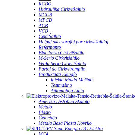
RCBO
Hidraŭlika Cirkvitŝaltilo
MCCB
MPCB
ACB
VCB
Ĉefa Ŝaltilo
Helpaj akcesoraĵoj por cirkvitŝaltiloj
Refermanto
Blua Serio Cirkvitŝaltilo
M-Serio Cirkvitŝaltilo
Verda Serio Cirkvitŝaltilo
Partoj de Cirkvitrompilo
Produktada Ekipaĵo
Injekta Mulda Maŝino
Testmaŝino
Aŭtomatiga Linio
Amerika Distribua Skatolo
Metalo
Plasto
Ĉemetaĵo
Metala Baza Plasta Kovrilo
PV Suna Energio DC Elektro
MC4