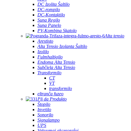
DC Izolita Ŝaltilo
DC-rompilo
DC-Kontaktilo
Suna Regilo
Suna Panelo
PV-Kombina Skatolo
Alta tensio
Arestisto
Alta Tensio Izolanta Ŝaltilo
Izolilo
Fulmhaltigilo
Endoma Alta Tensio
Subĉiela Alta Tensio
Transformilo
CT
VT
transformilo
eltranĉa fuzeo
Pli da Produkto
Ŝtopilo
Invetilo
Sonorilo
Signalampo
UPS
Vakuumaj akcesoraĵoj