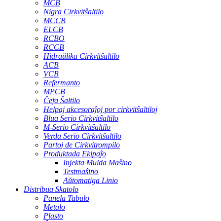
MCB
Nigra Cirkvitŝaltilo
MCCB
ELCB
RCBO
RCCB
Hidraŭlika Cirkvitŝaltilo
ACB
VCB
Refermanto
MPCB
Ĉefa Ŝaltilo
Helpaj akcesoraĵoj por cirkvitŝaltiloj
Blua Serio Cirkvitŝaltilo
M-Serio Cirkvitŝaltilo
Verda Serio Cirkvitŝaltilo
Partoj de Cirkvitrompilo
Produktada Ekipaĵo
Injekta Mulda Maŝino
Testmaŝino
Aŭtomatiga Linio
Distribua Skatolo
Panela Tabulo
Metalo
Plasto