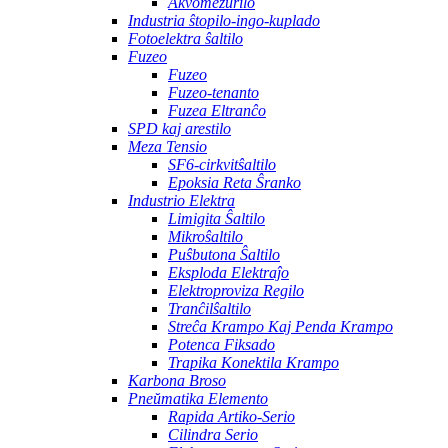
Akvomezurilo
Industria ŝtopilo-ingo-kuplado
Fotoelektra ŝaltilo
Fuzeo
Fuzeo
Fuzeo-tenanto
Fuzea Eltranĉo
SPD kaj arestilo
Meza Tensio
SF6-cirkvitŝaltilo
Epoksia Reta Ŝranko
Industrio Elektra
Limigita Ŝaltilo
Mikroŝaltilo
Puŝbutona Ŝaltilo
Eksploda Elektraĵo
Elektroproviza Regilo
Tranĉilŝaltilo
Streĉa Krampo Kaj Penda Krampo
Potenca Fiksado
Trapika Konektila Krampo
Karbona Broso
Pneŭmatika Elemento
Rapida Artiko-Serio
Cilindra Serio