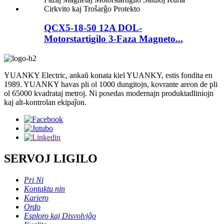
QCX5-18-50 12A DOL-
Motorstartigilo 3-Faza Magneto...
YUANKY Electric, ankaŭ konata kiel YUANKY, estis fondita en
1989. YUANKY havas pli ol 1000 dungitojn, kovrante areon de pli
ol 65000 kvadrataj metroj. Ni posedas modernajn produktadliniojn
kaj alt-kontrolan ekipaĵon.
SERVOJ LIGILO
Pri Ni
Kontaktu nin
Kariero
Ordo
Esploro kaj Disvolviĝo