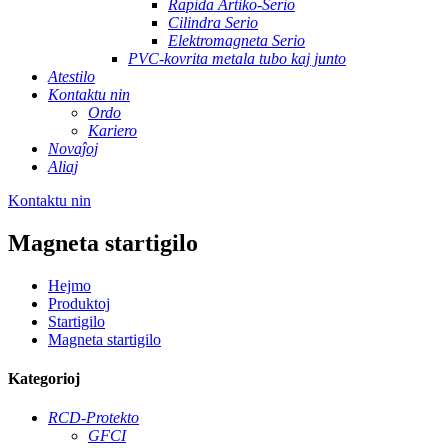
Rapida Artiko-Serio
Cilindra Serio
Elektromagneta Serio
PVC-kovrita metala tubo kaj junto
Atestilo
Kontaktu nin
Ordo
Kariero
Novaĵoj
Aliaj
Kontaktu nin
Magneta startigilo
Hejmo
Produktoj
Startigilo
Magneta startigilo
Kategorioj
RCD-Protekto
GFCI