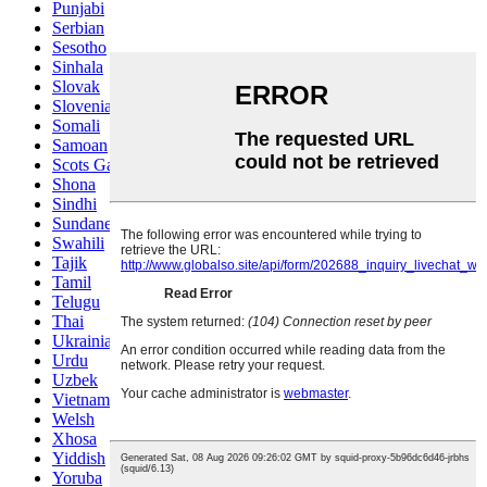
Punjabi
Serbian
Sesotho
Sinhala
Slovak
Slovenian
Somali
Samoan
Scots Gaelic
Shona
Sindhi
Sundanese
Swahili
Tajik
Tamil
Telugu
Thai
Ukrainian
Urdu
Uzbek
Vietnamese
Welsh
Xhosa
Yiddish
Yoruba