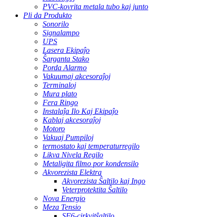
PVC-kovrita metala tubo kaj junto
Pli da Produkto
Sonorilo
Signalampo
UPS
Lasera Ekipaĵo
Ŝarganta Stako
Porda Alarmo
Vakuumaj akcesoraĵoj
Terminaloj
Mura plato
Fera Ringo
Instalaĵa Ilo Kaj Ekipaĵo
Kablaj akcesoraĵoj
Motoro
Vakuaj Pumpiloj
termostato kaj temperaturregilo
Likva Nivela Regilo
Metaligita filmo por kondensilo
Akvorezista Elektra
Akvorezista Ŝaltilo kaj Ingo
Veterprotektita Ŝaltilo
Nova Energio
Meza Tensio
SF6-cirkvitŝaltilo