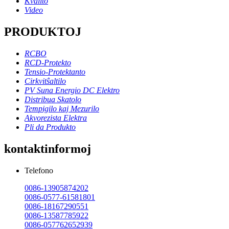
Kvalito
Video
PRODUKTOJ
RCBO
RCD-Protekto
Tensio-Protektanto
Cirkvitŝaltilo
PV Suna Energio DC Elektro
Distribua Skatolo
Tempigilo kaj Mezurilo
Akvorezista Elektra
Pli da Produkto
kontaktinformoj
Telefono
0086-13905874202
0086-0577-61581801
0086-18167290551
0086-13587785922
0086-057762652939