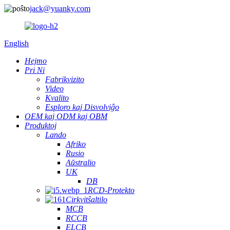
jack@yuanky.com
English
Hejmo
Pri Ni
Fabrikvizito
Video
Kvalito
Esploro kaj Disvolviĝo
OEM kaj ODM kaj OBM
Produktoj
Lando
Afriko
Rusio
Aŭstralio
UK
DB
RCD-Protekto
Cirkvitŝaltilo
MCB
RCCB
ELCB