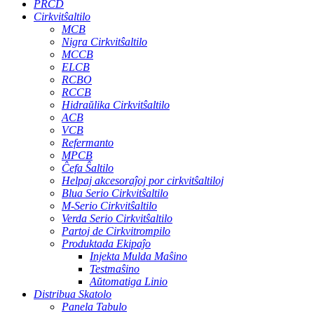
PRCD
Cirkvitŝaltilo
MCB
Nigra Cirkvitŝaltilo
MCCB
ELCB
RCBO
RCCB
Hidraŭlika Cirkvitŝaltilo
ACB
VCB
Refermanto
MPCB
Ĉefa Ŝaltilo
Helpaj akcesoraĵoj por cirkvitŝaltiloj
Blua Serio Cirkvitŝaltilo
M-Serio Cirkvitŝaltilo
Verda Serio Cirkvitŝaltilo
Partoj de Cirkvitrompilo
Produktada Ekipaĵo
Injekta Mulda Maŝino
Testmaŝino
Aŭtomatiga Linio
Distribua Skatolo
Panela Tabulo