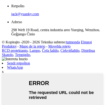
Retpoŝto
jack@yuanky.com
Adreso
298 Weft 19 Road, centra industria areo Yueqing, Wenzhou.
Ĝeĝjango Ĉinio
© Kopirajto -2020 - 2026 Teknika subteno:
tutmonda
Elstaraj
Produktoj
-
Mapo de la retejo
-
Movebla retejo
RCD-protektanto
,
Lampo
,
Ĉefa ŝaltilo
,
Cirkvitŝaltilo
,
Distribua
Skatolo
,
Tempigilo
,
Sendi retpoŝton
WhatsApp
x