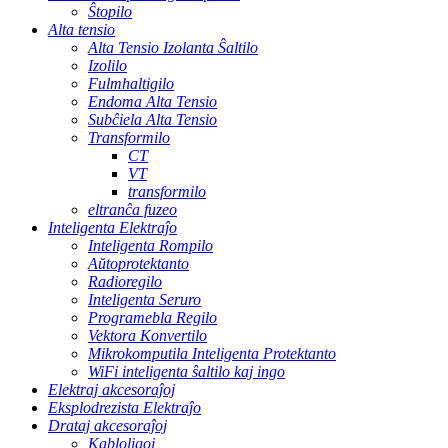
Ŝtopilo
Alta tensio
Alta Tensio Izolanta Ŝaltilo
Izolilo
Fulmhaltigilo
Endoma Alta Tensio
Subĉiela Alta Tensio
Transformilo
CT
VT
transformilo
eltranĉa fuzeo
Inteligenta Elektraĵo
Inteligenta Rompilo
Aŭtoprotektanto
Radioregilo
Inteligenta Seruro
Programebla Regilo
Vektora Konvertilo
Mikrokomputila Inteligenta Protektanto
WiFi inteligenta ŝaltilo kaj ingo
Elektraj akcesoraĵoj
Eksplodrezista Elektraĵo
Drataj akcesoraĵoj
Kabloligoj