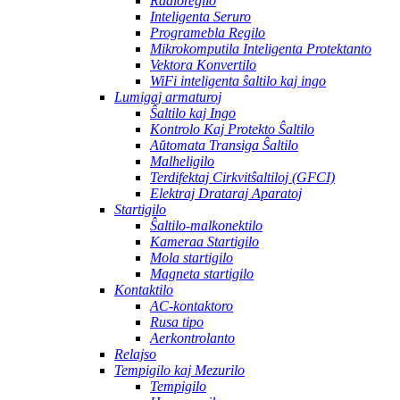
Radioregilo
Inteligenta Seruro
Programebla Regilo
Mikrokomputila Inteligenta Protektanto
Vektora Konvertilo
WiFi inteligenta ŝaltilo kaj ingo
Lumigaj armaturoj
Ŝaltilo kaj Ingo
Kontrolo Kaj Protekto Ŝaltilo
Aŭtomata Transiga Ŝaltilo
Malheligilo
Terdifektaj Cirkvitŝaltiloj (GFCI)
Elektraj Drataraj Aparatoj
Startigilo
Ŝaltilo-malkonektilo
Kameraa Startigilo
Mola startigilo
Magneta startigilo
Kontaktilo
AC-kontaktoro
Rusa tipo
Aerkontrolanto
Relajso
Tempigilo kaj Mezurilo
Tempigilo