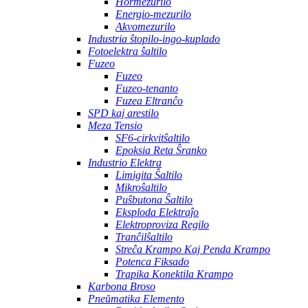
Hormezurilo
Energio-mezurilo
Akvomezurilo
Industria ŝtopilo-ingo-kuplado
Fotoelektra ŝaltilo
Fuzeo
Fuzeo
Fuzeo-tenanto
Fuzea Eltranĉo
SPD kaj arestilo
Meza Tensio
SF6-cirkvitŝaltilo
Epoksia Reta Ŝranko
Industrio Elektra
Limigita Ŝaltilo
Mikroŝaltilo
Puŝbutona Ŝaltilo
Eksploda Elektraĵo
Elektroproviza Regilo
Tranĉilŝaltilo
Streĉa Krampo Kaj Penda Krampo
Potenca Fiksado
Trapika Konektila Krampo
Karbona Broso
Pneŭmatika Elemento