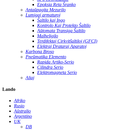
Epoksia Reta Ŝranko
Antaŭpagita Mezurilo
Lumigaj armaturoj
Ŝaltilo kaj Ingo
Kontrolo Kaj Protekto Ŝaltilo
Aŭtomata Transiga Ŝaltilo
Malheligilo
Terdifektaj Cirkvitŝaltiloj (GFCI)
Elektraj Drataraj Aparatoj
Karbona Broso
Pneŭmatika Elemento
Rapida Artiko-Serio
Cilindra Serio
Elektromagneta Serio
Aliaj
Lando
Afriko
Rusio
Aŭstralio
Argentino
UK
DB