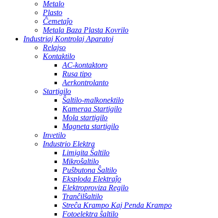
Metalo
Plasto
Ĉemetaĵo
Metala Baza Plasta Kovrilo
Industriaj Kontrolaj Aparatoj
Relajso
Kontaktilo
AC-kontaktoro
Rusa tipo
Aerkontrolanto
Startigilo
Ŝaltilo-malkonektilo
Kameraa Startigilo
Mola startigilo
Magneta startigilo
Invetilo
Industrio Elektra
Limigita Ŝaltilo
Mikroŝaltilo
Puŝbutona Ŝaltilo
Eksploda Elektraĵo
Elektroproviza Regilo
Tranĉilŝaltilo
Streĉa Krampo Kaj Penda Krampo
Fotoelektra ŝaltilo