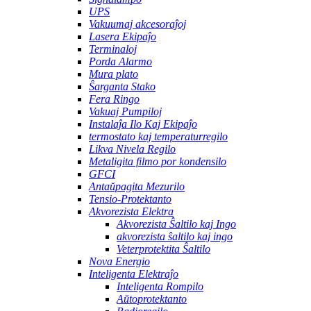
UPS
Vakuumaj akcesoraĵoj
Lasera Ekipaĵo
Terminaloj
Porda Alarmo
Mura plato
Ŝarganta Stako
Fera Ringo
Vakuaj Pumpiloj
Instalaĵa Ilo Kaj Ekipaĵo
termostato kaj temperaturregilo
Likva Nivela Regilo
Metaligita filmo por kondensilo
GFCI
Antaŭpagita Mezurilo
Tensio-Protektanto
Akvorezista Elektra
Akvorezista Ŝaltilo kaj Ingo
akvorezista ŝaltilo kaj ingo
Veterprotektita Ŝaltilo
Nova Energio
Inteligenta Elektraĵo
Inteligenta Rompilo
Aŭtoprotektanto