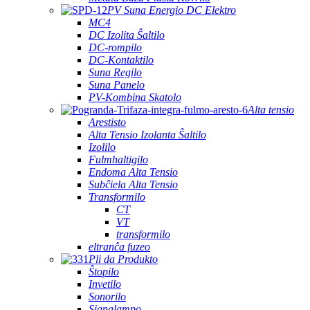
PV Suna Energio DC Elektro
MC4
DC Izolita Ŝaltilo
DC-rompilo
DC-Kontaktilo
Suna Regilo
Suna Panelo
PV-Kombina Skatolo
Alta tensio
Arestisto
Alta Tensio Izolanta Ŝaltilo
Izolilo
Fulmhaltigilo
Endoma Alta Tensio
Subĉiela Alta Tensio
Transformilo
CT
VT
transformilo
eltranĉa fuzeo
Pli da Produkto
Ŝtopilo
Invetilo
Sonorilo
Signalampo