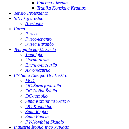
Potenca Fiksado
Trapika Konektila Krampo
Tensio-Protektanto
SPD kaj arestilo
Arestanto
Fuzeo
Fuzeo
Fuzeo-tenanto
Fuzea Eltranĉo
Tempigilo kaj Mezurilo
Tempigilo
Hormezurilo
Energio-mezurilo
Akvomezurilo
PV Suna Energio DC Elektro
MC4
DC-Ŝprucprotektilo
DC Izolita Ŝaltilo
DC-rompilo
Suna Kombinila Skatolo
DC-Kontaktilo
Suna Regilo
Suna Panelo
PV-Kombina Skatolo
Industria ŝtopilo-ingo-kuplado