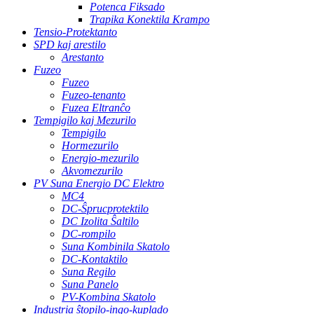
Potenca Fiksado
Trapika Konektila Krampo
Tensio-Protektanto
SPD kaj arestilo
Arestanto
Fuzeo
Fuzeo
Fuzeo-tenanto
Fuzea Eltranĉo
Tempigilo kaj Mezurilo
Tempigilo
Hormezurilo
Energio-mezurilo
Akvomezurilo
PV Suna Energio DC Elektro
MC4
DC-Ŝprucprotektilo
DC Izolita Ŝaltilo
DC-rompilo
Suna Kombinila Skatolo
DC-Kontaktilo
Suna Regilo
Suna Panelo
PV-Kombina Skatolo
Industria ŝtopilo-ingo-kuplado