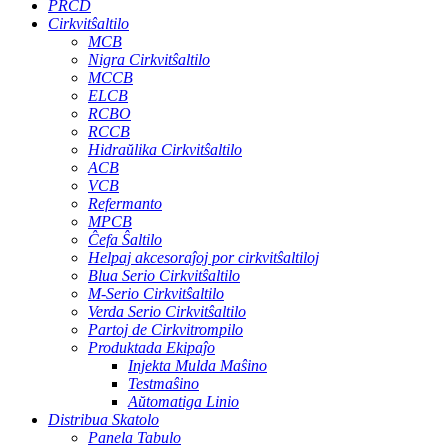
PRCD
Cirkvitŝaltilo
MCB
Nigra Cirkvitŝaltilo
MCCB
ELCB
RCBO
RCCB
Hidraŭlika Cirkvitŝaltilo
ACB
VCB
Refermanto
MPCB
Ĉefa Ŝaltilo
Helpaj akcesoraĵoj por cirkvitŝaltiloj
Blua Serio Cirkvitŝaltilo
M-Serio Cirkvitŝaltilo
Verda Serio Cirkvitŝaltilo
Partoj de Cirkvitrompilo
Produktada Ekipaĵo
Injekta Mulda Maŝino
Testmaŝino
Aŭtomatiga Linio
Distribua Skatolo
Panela Tabulo