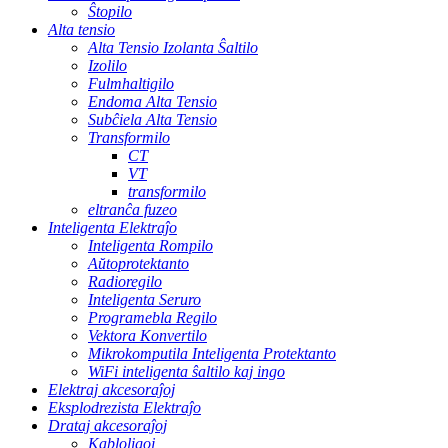
Ŝtopilo
Alta tensio
Alta Tensio Izolanta Ŝaltilo
Izolilo
Fulmhaltigilo
Endoma Alta Tensio
Subĉiela Alta Tensio
Transformilo
CT
VT
transformilo
eltranĉa fuzeo
Inteligenta Elektraĵo
Inteligenta Rompilo
Aŭtoprotektanto
Radioregilo
Inteligenta Seruro
Programebla Regilo
Vektora Konvertilo
Mikrokomputila Inteligenta Protektanto
WiFi inteligenta ŝaltilo kaj ingo
Elektraj akcesoraĵoj
Eksplodrezista Elektraĵo
Drataj akcesoraĵoj
Kabloligoj