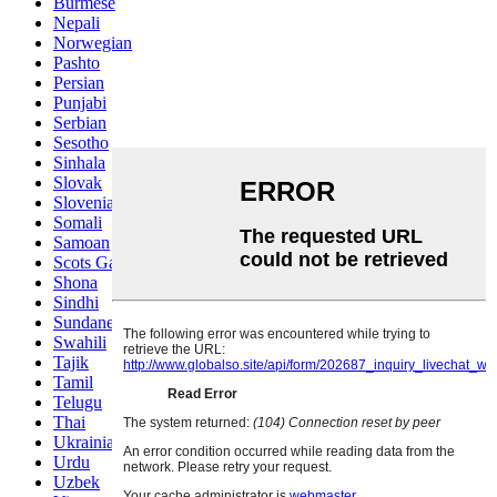
Burmese
Nepali
Norwegian
Pashto
Persian
Punjabi
Serbian
Sesotho
Sinhala
Slovak
Slovenian
Somali
Samoan
Scots Gaelic
Shona
Sindhi
Sundanese
Swahili
Tajik
Tamil
Telugu
Thai
Ukrainian
Urdu
Uzbek