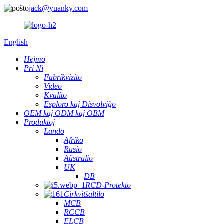
jack@yuanky.com
English
Hejmo
Pri Ni
Fabrikvizito
Video
Kvalito
Esploro kaj Disvolviĝo
OEM kaj ODM kaj OBM
Produktoj
Lando
Afriko
Rusio
Aŭstralio
UK
DB
RCD-Protekto
Cirkvitŝaltilo
MCB
RCCB
ELCB