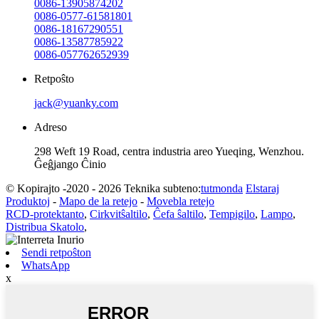
0086-13905874202
0086-0577-61581801
0086-18167290551
0086-13587785922
0086-057762652939
Retpoŝto
jack@yuanky.com
Adreso
298 Weft 19 Road, centra industria areo Yueqing, Wenzhou.
Ĝeĝjango Ĉinio
© Kopirajto -2020 - 2026 Teknika subteno:
tutmonda
Elstaraj
Produktoj
-
Mapo de la retejo
-
Movebla retejo
RCD-protektanto
,
Cirkvitŝaltilo
,
Ĉefa ŝaltilo
,
Tempigilo
,
Lampo
,
Distribua Skatolo
,
Sendi retpoŝton
WhatsApp
x