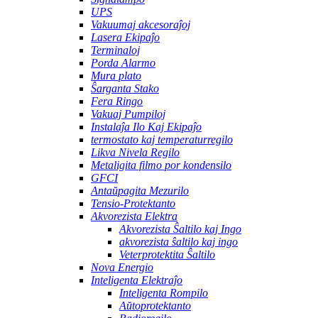
UPS
Vakuumaj akcesoraĵoj
Lasera Ekipaĵo
Terminaloj
Porda Alarmo
Mura plato
Ŝarganta Stako
Fera Ringo
Vakuaj Pumpiloj
Instalaĵa Ilo Kaj Ekipaĵo
termostato kaj temperaturregilo
Likva Nivela Regilo
Metaligita filmo por kondensilo
GFCI
Antaŭpagita Mezurilo
Tensio-Protektanto
Akvorezista Elektra
Akvorezista Ŝaltilo kaj Ingo
akvorezista ŝaltilo kaj ingo
Veterprotektita Ŝaltilo
Nova Energio
Inteligenta Elektraĵo
Inteligenta Rompilo
Aŭtoprotektanto