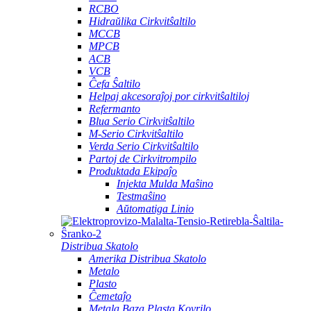
RCBO
Hidraŭlika Cirkvitŝaltilo
MCCB
MPCB
ACB
VCB
Ĉefa Ŝaltilo
Helpaj akcesoraĵoj por cirkvitŝaltiloj
Refermanto
Blua Serio Cirkvitŝaltilo
M-Serio Cirkvitŝaltilo
Verda Serio Cirkvitŝaltilo
Partoj de Cirkvitrompilo
Produktada Ekipaĵo
Injekta Mulda Maŝino
Testmaŝino
Aŭtomatiga Linio
Distribua Skatolo
Amerika Distribua Skatolo
Metalo
Plasto
Ĉemetaĵo
Metala Baza Plasta Kovrilo