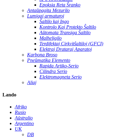
Epoksia Reta Ŝranko
Antaŭpagita Mezurilo
Lumigaj armaturoj
Ŝaltilo kaj Ingo
Kontrolo Kaj Protekto Ŝaltilo
Aŭtomata Transiga Ŝaltilo
Malheligilo
Terdifektaj Cirkvitŝaltiloj (GFCI)
Elektraj Drataraj Aparatoj
Karbona Broso
Pneŭmatika Elemento
Rapida Artiko-Serio
Cilindra Serio
Elektromagneta Serio
Aliaj
Lando
Afriko
Rusio
Aŭstralio
Argentino
UK
DB