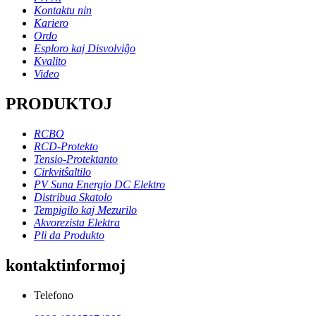
Kontaktu nin
Kariero
Ordo
Esploro kaj Disvolviĝo
Kvalito
Video
PRODUKTOJ
RCBO
RCD-Protekto
Tensio-Protektanto
Cirkvitŝaltilo
PV Suna Energio DC Elektro
Distribua Skatolo
Tempigilo kaj Mezurilo
Akvorezista Elektra
Pli da Produkto
kontaktinformoj
Telefono