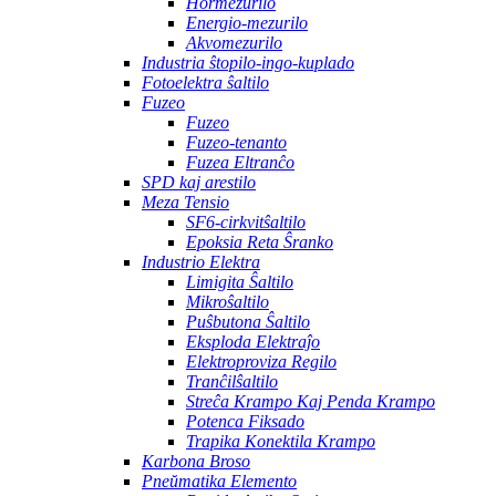
Hormezurilo
Energio-mezurilo
Akvomezurilo
Industria ŝtopilo-ingo-kuplado
Fotoelektra ŝaltilo
Fuzeo
Fuzeo
Fuzeo-tenanto
Fuzea Eltranĉo
SPD kaj arestilo
Meza Tensio
SF6-cirkvitŝaltilo
Epoksia Reta Ŝranko
Industrio Elektra
Limigita Ŝaltilo
Mikroŝaltilo
Puŝbutona Ŝaltilo
Eksploda Elektraĵo
Elektroproviza Regilo
Tranĉilŝaltilo
Streĉa Krampo Kaj Penda Krampo
Potenca Fiksado
Trapika Konektila Krampo
Karbona Broso
Pneŭmatika Elemento