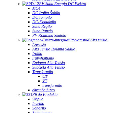
PV Suna Energio DC Elektro
MC4
DC Izolita Ŝaltilo
DC-rompilo
DC-Kontaktilo
Suna Regilo
Suna Panelo
PV-Kombina Skatolo
Alta tensio
Arestisto
Alta Tensio Izolanta Ŝaltilo
Izolilo
Fulmhaltigilo
Endoma Alta Tensio
Subĉiela Alta Tensio
Transformilo
CT
VT
transformilo
eltranĉa fuzeo
Pli da Produkto
Ŝtopilo
Invetilo
Sonorilo
Signalampo