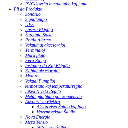
PVC-kovrita metala tubo kaj junto
Pli da Produkto
Sonorilo
Signalampo
UPS
Lasera Ekipaĵo
Ŝarganta Stako
Porda Alarmo
Vakuumaj akcesoraĵoj
Terminaloj
Mura plato
Fera Ringo
Instalaĵa Ilo Kaj Ekipaĵo
Kablaj akcesoraĵoj
Motoro
Vakuaj Pumpiloj
termostato kaj temperaturregilo
Likva Nivela Regilo
Metaligita filmo por kondensilo
Akvorezista Elektra
Akvorezista Ŝaltilo kaj Ingo
Veterprotektita Ŝaltilo
Nova Energio
Meza Tensio
SF6-cirkvitŝaltilo