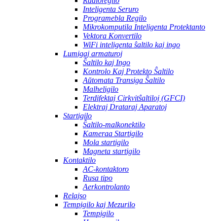
Radioregilo
Inteligenta Seruro
Programebla Regilo
Mikrokomputila Inteligenta Protektanto
Vektora Konvertilo
WiFi inteligenta ŝaltilo kaj ingo
Lumigaj armaturoj
Ŝaltilo kaj Ingo
Kontrolo Kaj Protekto Ŝaltilo
Aŭtomata Transiga Ŝaltilo
Malheligilo
Terdifektaj Cirkvitŝaltiloj (GFCI)
Elektraj Drataraj Aparatoj
Startigilo
Ŝaltilo-malkonektilo
Kameraa Startigilo
Mola startigilo
Magneta startigilo
Kontaktilo
AC-kontaktoro
Rusa tipo
Aerkontrolanto
Relajso
Tempigilo kaj Mezurilo
Tempigilo