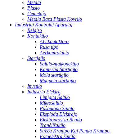
Metalo
Plasto
Ĉemetaĵo
Metala Baza Plasta Kovrilo
Industriaj Kontrolaj Aparatoj
Relajso
Kontaktilo
AC-kontaktoro
Rusa tipo
Aerkontrolanto
Startigilo
Ŝaltilo-malkonektilo
Kameraa Startigilo
Mola startigilo
Magneta startigilo
Invetilo
Industrio Elektra
Limigita Ŝaltilo
Mikroŝaltilo
Puŝbutona Ŝaltilo
Eksploda Elektraĵo
Elektroproviza Regilo
Tranĉilŝaltilo
Streĉa Krampo Kaj Penda Krampo
Fotoelektra ŝaltilo