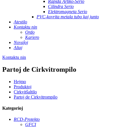
Rapida Artiko-Serio
Cilindra Serio
Elektromagneta Serio
PVC-kovrita metala tubo kaj junto
Atestilo
Kontaktu nin
Ordo
Kariero
Novaĵoj
Aliaj
Kontaktu nin
Partoj de Cirkvitrompilo
Hejmo
Produktoj
Cirkvitŝaltilo
Partoj de Cirkvitrompilo
Kategorioj
RCD-Protekto
GFCI