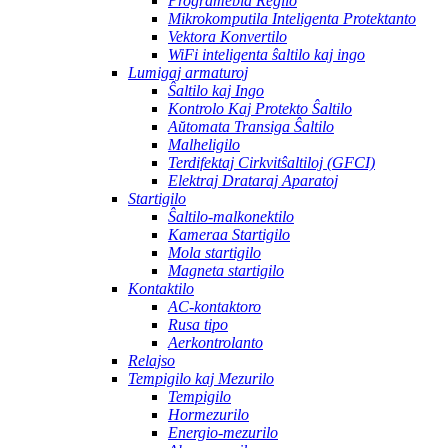
Programebla Regilo
Mikrokomputila Inteligenta Protektanto
Vektora Konvertilo
WiFi inteligenta ŝaltilo kaj ingo
Lumigaj armaturoj
Ŝaltilo kaj Ingo
Kontrolo Kaj Protekto Ŝaltilo
Aŭtomata Transiga Ŝaltilo
Malheligilo
Terdifektaj Cirkvitŝaltiloj (GFCI)
Elektraj Drataraj Aparatoj
Startigilo
Ŝaltilo-malkonektilo
Kameraa Startigilo
Mola startigilo
Magneta startigilo
Kontaktilo
AC-kontaktoro
Rusa tipo
Aerkontrolanto
Relajso
Tempigilo kaj Mezurilo
Tempigilo
Hormezurilo
Energio-mezurilo