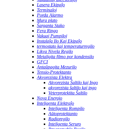
Lasera Ekipaĵo
Terminaloj
Porda Alarmo
Mura plato
Ŝarganta Stako
Fera Ringo
Vakuaj Pumpiloj
Instalaĵa Ilo Kaj Ekipaĵo
termostato kaj temperaturregilo
Likva Nivela Regilo
Metaligita filmo por kondensilo
GFCI
Antaŭpagita Mezurilo
Tensio-Protektanto
Akvorezista Elektra
Akvorezista Ŝaltilo kaj Ingo
akvorezista ŝaltilo kaj ingo
Veterprotektita Ŝaltilo
Nova Energio
Inteligenta Elektraĵo
Inteligenta Rompilo
Aŭtoprotektanto
Radioregilo
Inteligenta Seruro