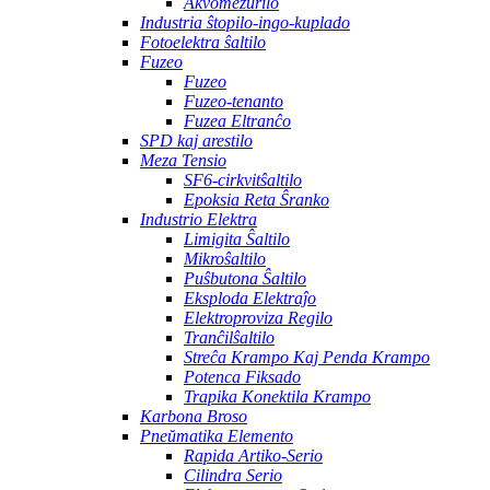
Akvomezurilo
Industria ŝtopilo-ingo-kuplado
Fotoelektra ŝaltilo
Fuzeo
Fuzeo
Fuzeo-tenanto
Fuzea Eltranĉo
SPD kaj arestilo
Meza Tensio
SF6-cirkvitŝaltilo
Epoksia Reta Ŝranko
Industrio Elektra
Limigita Ŝaltilo
Mikroŝaltilo
Puŝbutona Ŝaltilo
Eksploda Elektraĵo
Elektroproviza Regilo
Tranĉilŝaltilo
Streĉa Krampo Kaj Penda Krampo
Potenca Fiksado
Trapika Konektila Krampo
Karbona Broso
Pneŭmatika Elemento
Rapida Artiko-Serio
Cilindra Serio