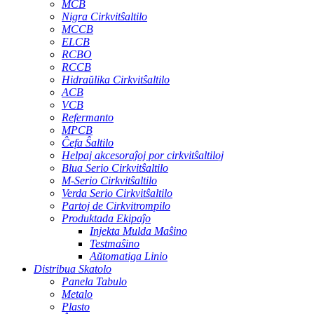
MCB
Nigra Cirkvitŝaltilo
MCCB
ELCB
RCBO
RCCB
Hidraŭlika Cirkvitŝaltilo
ACB
VCB
Refermanto
MPCB
Ĉefa Ŝaltilo
Helpaj akcesoraĵoj por cirkvitŝaltiloj
Blua Serio Cirkvitŝaltilo
M-Serio Cirkvitŝaltilo
Verda Serio Cirkvitŝaltilo
Partoj de Cirkvitrompilo
Produktada Ekipaĵo
Injekta Mulda Maŝino
Testmaŝino
Aŭtomatiga Linio
Distribua Skatolo
Panela Tabulo
Metalo
Plasto