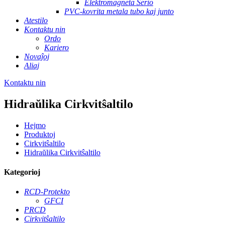
Elektromagneta Serio
PVC-kovrita metala tubo kaj junto
Atestilo
Kontaktu nin
Ordo
Kariero
Novaĵoj
Aliaj
Kontaktu nin
Hidraŭlika Cirkvitŝaltilo
Hejmo
Produktoj
Cirkvitŝaltilo
Hidraŭlika Cirkvitŝaltilo
Kategorioj
RCD-Protekto
GFCI
PRCD
Cirkvitŝaltilo