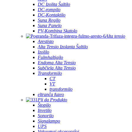
DC Izolita Ŝaltilo
DC-rompilo
DC-Kontaktilo
Suna Regilo
Suna Panelo
PV-Kombina Skatolo
Alta tensio
Arestisto
Alta Tensio Izolanta Ŝaltilo
Izolilo
Fulmhaltigilo
Endoma Alta Tensio
Subĉiela Alta Tensio
Transformilo
CT
VT
transformilo
eltranĉa fuzeo
Pli da Produkto
Ŝtopilo
Invetilo
Sonorilo
Signalampo
UPS
Vakuumaj akcesoraĵoj