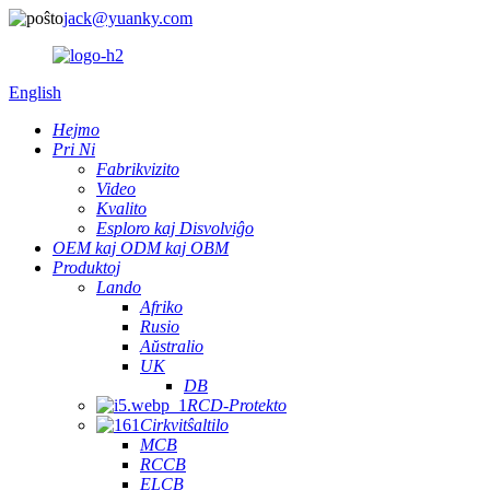
jack@yuanky.com
English
Hejmo
Pri Ni
Fabrikvizito
Video
Kvalito
Esploro kaj Disvolviĝo
OEM kaj ODM kaj OBM
Produktoj
Lando
Afriko
Rusio
Aŭstralio
UK
DB
RCD-Protekto
Cirkvitŝaltilo
MCB
RCCB
ELCB