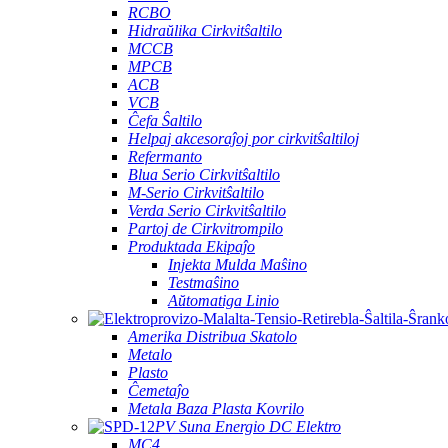
RCBO
Hidraŭlika Cirkvitŝaltilo
MCCB
MPCB
ACB
VCB
Ĉefa Ŝaltilo
Helpaj akcesoraĵoj por cirkvitŝaltiloj
Refermanto
Blua Serio Cirkvitŝaltilo
M-Serio Cirkvitŝaltilo
Verda Serio Cirkvitŝaltilo
Partoj de Cirkvitrompilo
Produktada Ekipaĵo
Injekta Mulda Maŝino
Testmaŝino
Aŭtomatiga Linio
Amerika Distribua Skatolo
Metalo
Plasto
Ĉemetaĵo
Metala Baza Plasta Kovrilo
PV Suna Energio DC Elektro
MC4