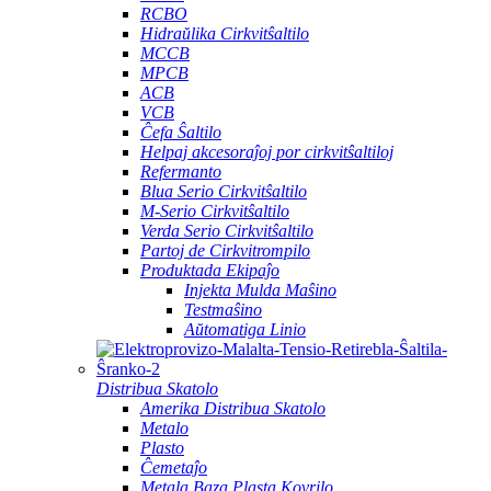
RCBO
Hidraŭlika Cirkvitŝaltilo
MCCB
MPCB
ACB
VCB
Ĉefa Ŝaltilo
Helpaj akcesoraĵoj por cirkvitŝaltiloj
Refermanto
Blua Serio Cirkvitŝaltilo
M-Serio Cirkvitŝaltilo
Verda Serio Cirkvitŝaltilo
Partoj de Cirkvitrompilo
Produktada Ekipaĵo
Injekta Mulda Maŝino
Testmaŝino
Aŭtomatiga Linio
Distribua Skatolo
Amerika Distribua Skatolo
Metalo
Plasto
Ĉemetaĵo
Metala Baza Plasta Kovrilo