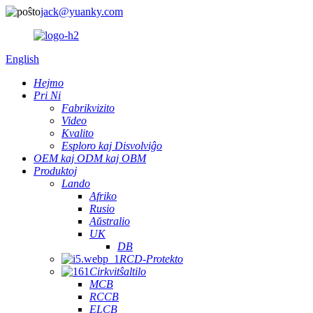
jack@yuanky.com
English
Hejmo
Pri Ni
Fabrikvizito
Video
Kvalito
Esploro kaj Disvolviĝo
OEM kaj ODM kaj OBM
Produktoj
Lando
Afriko
Rusio
Aŭstralio
UK
DB
RCD-Protekto
Cirkvitŝaltilo
MCB
RCCB
ELCB