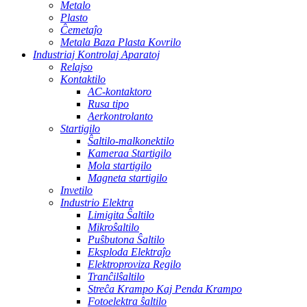
Metalo
Plasto
Ĉemetaĵo
Metala Baza Plasta Kovrilo
Industriaj Kontrolaj Aparatoj
Relajso
Kontaktilo
AC-kontaktoro
Rusa tipo
Aerkontrolanto
Startigilo
Ŝaltilo-malkonektilo
Kameraa Startigilo
Mola startigilo
Magneta startigilo
Invetilo
Industrio Elektra
Limigita Ŝaltilo
Mikroŝaltilo
Puŝbutona Ŝaltilo
Eksploda Elektraĵo
Elektroproviza Regilo
Tranĉilŝaltilo
Streĉa Krampo Kaj Penda Krampo
Fotoelektra ŝaltilo