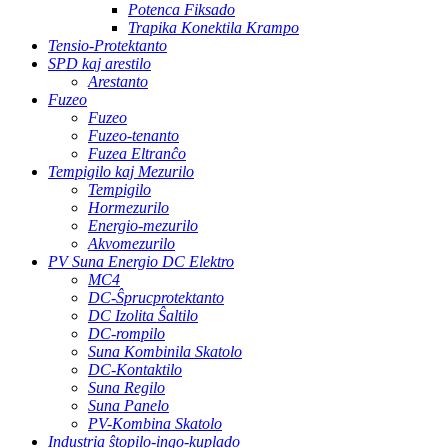
Potenca Fiksado
Trapika Konektila Krampo
Tensio-Protektanto
SPD kaj arestilo
Arestanto
Fuzeo
Fuzeo
Fuzeo-tenanto
Fuzea Eltranĉo
Tempigilo kaj Mezurilo
Tempigilo
Hormezurilo
Energio-mezurilo
Akvomezurilo
PV Suna Energio DC Elektro
MC4
DC-Ŝprucprotektanto
DC Izolita Ŝaltilo
DC-rompilo
Suna Kombinila Skatolo
DC-Kontaktilo
Suna Regilo
Suna Panelo
PV-Kombina Skatolo
Industria ŝtopilo-ingo-kuplado