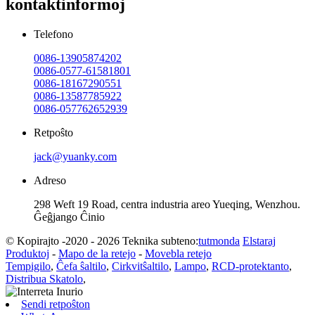
kontaktinformoj
Telefono
0086-13905874202
0086-0577-61581801
0086-18167290551
0086-13587785922
0086-057762652939
Retpoŝto
jack@yuanky.com
Adreso
298 Weft 19 Road, centra industria areo Yueqing, Wenzhou.
Ĝeĝjango Ĉinio
© Kopirajto -2020 - 2026 Teknika subteno:
tutmonda
Elstaraj
Produktoj
-
Mapo de la retejo
-
Movebla retejo
Tempigilo
,
Ĉefa ŝaltilo
,
Cirkvitŝaltilo
,
Lampo
,
RCD-protektanto
,
Distribua Skatolo
,
Sendi retpoŝton