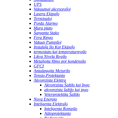
UPS
Vakuumaj akcesoraĵoj
Lasera Ekipaĵo
Terminaloj
Porda Alarmo
Mura plato
Ŝarganta Stako
Fera Ringo
Vakuaj Pumpiloj
Instalaĵa Ilo Kaj Ekipaĵo
termostato kaj temperaturregilo
Likva Nivela Regilo
Metaligita filmo por kondensilo
GFCI
Antaŭpagita Mezurilo
Tensio-Protektanto
Akvorezista Elektra
Akvorezista Ŝaltilo kaj Ingo
akvorezista ŝaltilo kaj ingo
Veterprotektita Ŝaltilo
Nova Energio
Inteligenta Elektraĵo
Inteligenta Rompilo
Aŭtoprotektanto