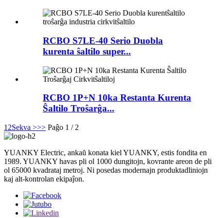
RCBO S7LE-40 Serio Duobla
kurenta ŝaltilo super...
RCBO 1P+N 10ka Restanta Kurenta
Ŝaltilo Troŝarĝa...
1
2
Sekva >
>>
Paĝo 1 / 2
YUANKY Electric, ankaŭ konata kiel YUANKY, estis fondita en
1989. YUANKY havas pli ol 1000 dungitojn, kovrante areon de pli
ol 65000 kvadrataj metroj. Ni posedas modernajn produktadliniojn
kaj alt-kontrolan ekipaĵon.