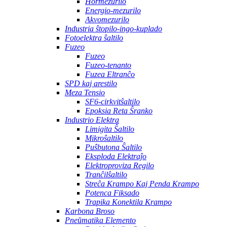
Hormezurilo
Energio-mezurilo
Akvomezurilo
Industria ŝtopilo-ingo-kuplado
Fotoelektra ŝaltilo
Fuzeo
Fuzeo
Fuzeo-tenanto
Fuzea Eltranĉo
SPD kaj arestilo
Meza Tensio
SF6-cirkvitŝaltilo
Epoksia Reta Ŝranko
Industrio Elektra
Limigita Ŝaltilo
Mikroŝaltilo
Puŝbutona Ŝaltilo
Eksploda Elektraĵo
Elektroproviza Regilo
Tranĉilŝaltilo
Streĉa Krampo Kaj Penda Krampo
Potenca Fiksado
Trapika Konektila Krampo
Karbona Broso
Pneŭmatika Elemento