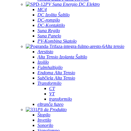
PV Suna Energio DC Elektro
MC4
DC Izolita Ŝaltilo
DC-rompilo
DC-Kontaktilo
Suna Regilo
Suna Panelo
PV-Kombina Skatolo
Alta tensio
Arestisto
Alta Tensio Izolanta Ŝaltilo
Izolilo
Fulmhaltigilo
Endoma Alta Tensio
Subĉiela Alta Tensio
Transformilo
CT
VT
transformilo
eltranĉa fuzeo
Pli da Produkto
Ŝtopilo
Invetilo
Sonorilo
Signalampo