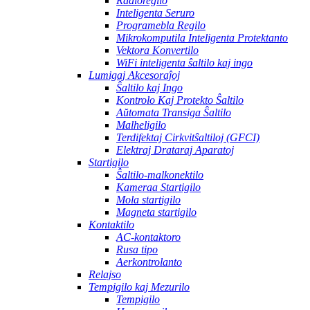
Radioregilo
Inteligenta Seruro
Programebla Regilo
Mikrokomputila Inteligenta Protektanto
Vektora Konvertilo
WiFi inteligenta ŝaltilo kaj ingo
Lumigaj Akcesoraĵoj
Ŝaltilo kaj Ingo
Kontrolo Kaj Protekto Ŝaltilo
Aŭtomata Transiga Ŝaltilo
Malheligilo
Terdifektaj Cirkvitŝaltiloj (GFCI)
Elektraj Drataraj Aparatoj
Startigilo
Ŝaltilo-malkonektilo
Kameraa Startigilo
Mola startigilo
Magneta startigilo
Kontaktilo
AC-kontaktoro
Rusa tipo
Aerkontrolanto
Relajso
Tempigilo kaj Mezurilo
Tempigilo