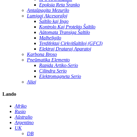
Epoksia Reta Ŝranko
Antaŭpagita Mezurilo
Lumigaj Akcesoraĵoj
Ŝaltilo kaj Ingo
Kontrolo Kaj Protekto Ŝaltilo
Aŭtomata Transiga Ŝaltilo
Malheligilo
Terdifektaj Cirkvitŝaltiloj (GFCI)
Elektraj Drataraj Aparatoj
Karbona Broso
Pneŭmatika Elemento
Rapida Artiko-Serio
Cilindra Serio
Elektromagneta Serio
Aliaj
Lando
Afriko
Rusio
Aŭstralio
Argentino
UK
DB