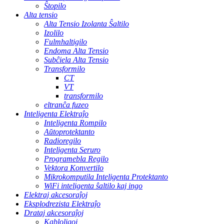
Ŝtopilo
Alta tensio
Alta Tensio Izolanta Ŝaltilo
Izolilo
Fulmhaltigilo
Endoma Alta Tensio
Subĉiela Alta Tensio
Transformilo
CT
VT
transformilo
eltranĉa fuzeo
Inteligenta Elektraĵo
Inteligenta Rompilo
Aŭtoprotektanto
Radioregilo
Inteligenta Seruro
Programebla Regilo
Vektora Konvertilo
Mikrokomputila Inteligenta Protektanto
WiFi inteligenta ŝaltilo kaj ingo
Elektraj akcesoraĵoj
Eksplodrezista Elektraĵo
Drataj akcesoraĵoj
Kabloligoj