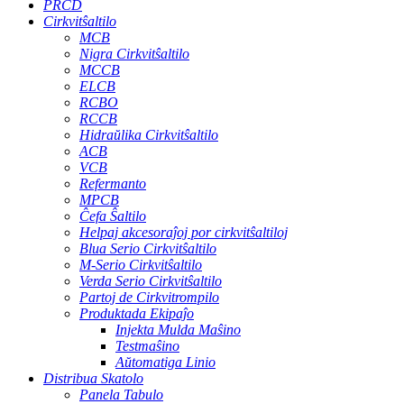
PRCD
Cirkvitŝaltilo
MCB
Nigra Cirkvitŝaltilo
MCCB
ELCB
RCBO
RCCB
Hidraŭlika Cirkvitŝaltilo
ACB
VCB
Refermanto
MPCB
Ĉefa Ŝaltilo
Helpaj akcesoraĵoj por cirkvitŝaltiloj
Blua Serio Cirkvitŝaltilo
M-Serio Cirkvitŝaltilo
Verda Serio Cirkvitŝaltilo
Partoj de Cirkvitrompilo
Produktada Ekipaĵo
Injekta Mulda Maŝino
Testmaŝino
Aŭtomatiga Linio
Distribua Skatolo
Panela Tabulo