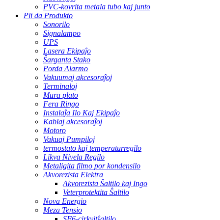
PVC-kovrita metala tubo kaj junto
Pli da Produkto
Sonorilo
Signalampo
UPS
Lasera Ekipaĵo
Ŝarganta Stako
Porda Alarmo
Vakuumaj akcesoraĵoj
Terminaloj
Mura plato
Fera Ringo
Instalaĵa Ilo Kaj Ekipaĵo
Kablaj akcesoraĵoj
Motoro
Vakuaj Pumpiloj
termostato kaj temperaturregilo
Likva Nivela Regilo
Metaligita filmo por kondensilo
Akvorezista Elektra
Akvorezista Ŝaltilo kaj Ingo
Veterprotektita Ŝaltilo
Nova Energio
Meza Tensio
SF6-cirkvitŝaltilo