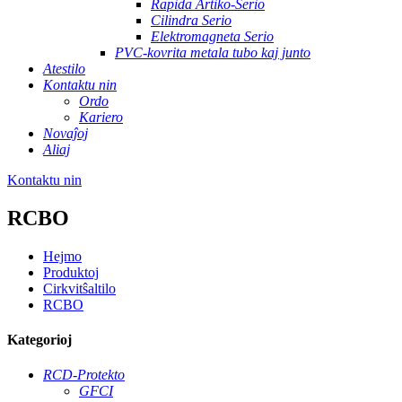
Rapida Artiko-Serio
Cilindra Serio
Elektromagneta Serio
PVC-kovrita metala tubo kaj junto
Atestilo
Kontaktu nin
Ordo
Kariero
Novaĵoj
Aliaj
Kontaktu nin
RCBO
Hejmo
Produktoj
Cirkvitŝaltilo
RCBO
Kategorioj
RCD-Protekto
GFCI