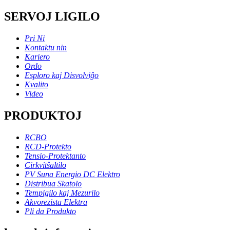
SERVOJ LIGILO
Pri Ni
Kontaktu nin
Kariero
Ordo
Esploro kaj Disvolviĝo
Kvalito
Video
PRODUKTOJ
RCBO
RCD-Protekto
Tensio-Protektanto
Cirkvitŝaltilo
PV Suna Energio DC Elektro
Distribua Skatolo
Tempigilo kaj Mezurilo
Akvorezista Elektra
Pli da Produkto