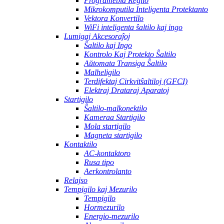
Programebla Regilo
Mikrokomputila Inteligenta Protektanto
Vektora Konvertilo
WiFi inteligenta ŝaltilo kaj ingo
Lumigaj Akcesoraĵoj
Ŝaltilo kaj Ingo
Kontrolo Kaj Protekto Ŝaltilo
Aŭtomata Transiga Ŝaltilo
Malheligilo
Terdifektaj Cirkvitŝaltiloj (GFCI)
Elektraj Drataraj Aparatoj
Startigilo
Ŝaltilo-malkonektilo
Kameraa Startigilo
Mola startigilo
Magneta startigilo
Kontaktilo
AC-kontaktoro
Rusa tipo
Aerkontrolanto
Relajso
Tempigilo kaj Mezurilo
Tempigilo
Hormezurilo
Energio-mezurilo