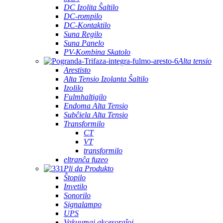
DC Izolita Ŝaltilo
DC-rompilo
DC-Kontaktilo
Suna Regilo
Suna Panelo
PV-Kombina Skatolo
Alta tensio
Arestisto
Alta Tensio Izolanta Ŝaltilo
Izolilo
Fulmhaltigilo
Endoma Alta Tensio
Subĉiela Alta Tensio
Transformilo
CT
VT
transformilo
eltranĉa fuzeo
Pli da Produkto
Ŝtopilo
Invetilo
Sonorilo
Signalampo
UPS
Vakuumaj akcesoraĵoj