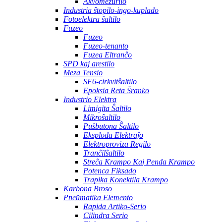
Akvomezurilo
Industria ŝtopilo-ingo-kuplado
Fotoelektra ŝaltilo
Fuzeo
Fuzeo
Fuzeo-tenanto
Fuzea Eltranĉo
SPD kaj arestilo
Meza Tensio
SF6-cirkvitŝaltilo
Epoksia Reta Ŝranko
Industrio Elektra
Limigita Ŝaltilo
Mikroŝaltilo
Puŝbutona Ŝaltilo
Eksploda Elektraĵo
Elektroproviza Regilo
Tranĉilŝaltilo
Streĉa Krampo Kaj Penda Krampo
Potenca Fiksado
Trapika Konektila Krampo
Karbona Broso
Pneŭmatika Elemento
Rapida Artiko-Serio
Cilindra Serio