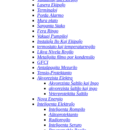
Lasera Ekipaĵo
Terminaloj
Porda Alarmo
Mura plato
Ŝarganta Stako
Fera Ringo
Vakuaj Pumpiloj
Instalaĵa Ilo Kaj Ekipaĵo
termostato kaj temperaturregilo
Likva Nivela Regilo
Metaligita filmo por kondensilo
GFCI
Antaŭpagita Mezurilo
Tensio-Protektanto
Akvorezista Elektra
Akvorezista Ŝaltilo kaj Ingo
akvorezista ŝaltilo kaj ingo
Veterprotektita Ŝaltilo
Nova Energio
Inteligenta Elektraĵo
Inteligenta Rompilo
Aŭtoprotektanto
Radioregilo
Inteligenta Seruro