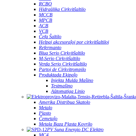
RCBO
Hidraŭlika Cirkvitŝaltilo
MCCB
MPCB
ACB
VCB
Ĉefa Ŝaltilo
Helpaj akcesoraĵoj por cirkvitŝaltiloj
Refermanto
Blua Serio Cirkvitŝaltilo
M-Serio Cirkvitŝaltilo
Verda Serio Cirkvitŝaltilo
Partoj de Cirkvitrompilo
Produktada Ekipaĵo
Injekta Mulda Maŝino
Testmaŝino
Aŭtomatiga Linio
Amerika Distribua Skatolo
Metalo
Plasto
Ĉemetaĵo
Metala Baza Plasta Kovrilo
PV Suna Energio DC Elektro
MC4