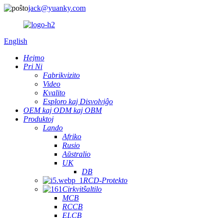
jack@yuanky.com
English
Hejmo
Pri Ni
Fabrikvizito
Video
Kvalito
Esploro kaj Disvolviĝo
OEM kaj ODM kaj OBM
Produktoj
Lando
Afriko
Rusio
Aŭstralio
UK
DB
RCD-Protekto
Cirkvitŝaltilo
MCB
RCCB
ELCB