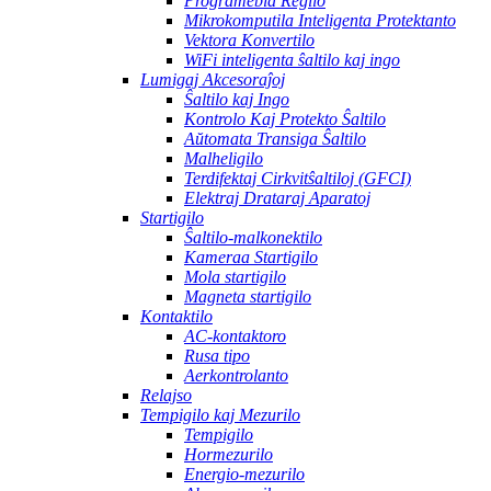
Programebla Regilo
Mikrokomputila Inteligenta Protektanto
Vektora Konvertilo
WiFi inteligenta ŝaltilo kaj ingo
Lumigaj Akcesoraĵoj
Ŝaltilo kaj Ingo
Kontrolo Kaj Protekto Ŝaltilo
Aŭtomata Transiga Ŝaltilo
Malheligilo
Terdifektaj Cirkvitŝaltiloj (GFCI)
Elektraj Drataraj Aparatoj
Startigilo
Ŝaltilo-malkonektilo
Kameraa Startigilo
Mola startigilo
Magneta startigilo
Kontaktilo
AC-kontaktoro
Rusa tipo
Aerkontrolanto
Relajso
Tempigilo kaj Mezurilo
Tempigilo
Hormezurilo
Energio-mezurilo