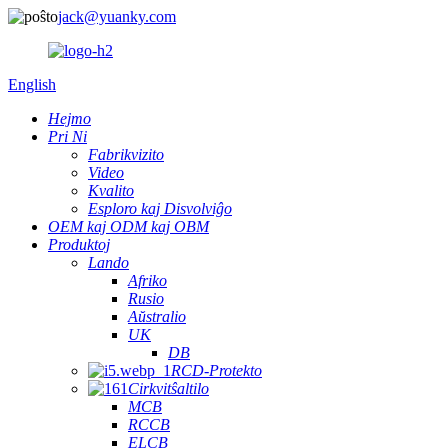
jack@yuanky.com
English
Hejmo
Pri Ni
Fabrikvizito
Video
Kvalito
Esploro kaj Disvolviĝo
OEM kaj ODM kaj OBM
Produktoj
Lando
Afriko
Rusio
Aŭstralio
UK
DB
RCD-Protekto
Cirkvitŝaltilo
MCB
RCCB
ELCB