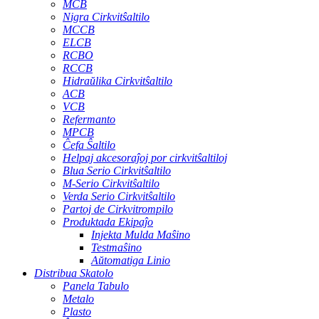
MCB
Nigra Cirkvitŝaltilo
MCCB
ELCB
RCBO
RCCB
Hidraŭlika Cirkvitŝaltilo
ACB
VCB
Refermanto
MPCB
Ĉefa Ŝaltilo
Helpaj akcesoraĵoj por cirkvitŝaltiloj
Blua Serio Cirkvitŝaltilo
M-Serio Cirkvitŝaltilo
Verda Serio Cirkvitŝaltilo
Partoj de Cirkvitrompilo
Produktada Ekipaĵo
Injekta Mulda Maŝino
Testmaŝino
Aŭtomatiga Linio
Distribua Skatolo
Panela Tabulo
Metalo
Plasto