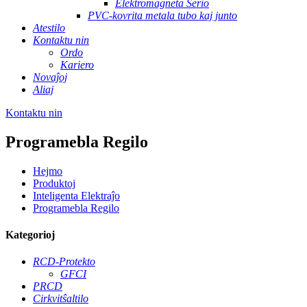
Elektromagneta Serio
PVC-kovrita metala tubo kaj junto
Atestilo
Kontaktu nin
Ordo
Kariero
Novaĵoj
Aliaj
Kontaktu nin
Programebla Regilo
Hejmo
Produktoj
Inteligenta Elektraĵo
Programebla Regilo
Kategorioj
RCD-Protekto
GFCI
PRCD
Cirkvitŝaltilo