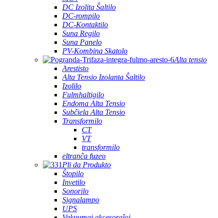
DC Izolita Ŝaltilo
DC-rompilo
DC-Kontaktilo
Suna Regilo
Suna Panelo
PV-Kombina Skatolo
Alta tensio
Arestisto
Alta Tensio Izolanta Ŝaltilo
Izolilo
Fulmhaltigilo
Endoma Alta Tensio
Subĉiela Alta Tensio
Transformilo
CT
VT
transformilo
eltranĉa fuzeo
Pli da Produkto
Ŝtopilo
Invetilo
Sonorilo
Signalampo
UPS
Vakuumaj akcesoraĵoj