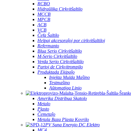
RCBO
Hidraŭlika Cirkvitŝaltilo
MCCB
MPCB
ACB
VCB
Ĉefa Ŝaltilo
Helpaj akcesoraĵoj por cirkvitŝaltiloj
Refermanto
Blua Serio Cirkvitŝaltilo
M-Serio Cirkvitŝaltilo
Verda Serio Cirkvitŝaltilo
Partoj de Cirkvitrompilo
Produktada Ekipaĵo
Injekta Mulda Maŝino
Testmaŝino
Aŭtomatiga Linio
Amerika Distribua Skatolo
Metalo
Plasto
Ĉemetaĵo
Metala Baza Plasta Kovrilo
PV Suna Energio DC Elektro
MC4