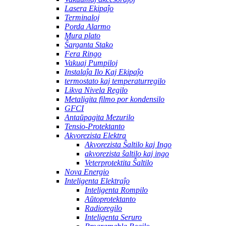
Lasera Ekipaĵo
Terminaloj
Porda Alarmo
Mura plato
Ŝarganta Stako
Fera Ringo
Vakuaj Pumpiloj
Instalaĵa Ilo Kaj Ekipaĵo
termostato kaj temperaturregilo
Likva Nivela Regilo
Metaligita filmo por kondensilo
GFCI
Antaŭpagita Mezurilo
Tensio-Protektanto
Akvorezista Elektra
Akvorezista Ŝaltilo kaj Ingo
akvorezista ŝaltilo kaj ingo
Veterprotektita Ŝaltilo
Nova Energio
Inteligenta Elektraĵo
Inteligenta Rompilo
Aŭtoprotektanto
Radioregilo
Inteligenta Seruro