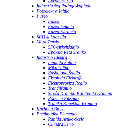
Akvomezurilo
Industria ŝtopilo-ingo-kuplado
Fotoelektra ŝaltilo
Fuzeo
Fuzeo
Fuzeo-tenanto
Fuzea Eltranĉo
SPD kaj arestilo
Meza Tensio
SF6-cirkvitŝaltilo
Epoksia Reta Ŝranko
Industrio Elektra
Limigita Ŝaltilo
Mikroŝaltilo
Puŝbutona Ŝaltilo
Eksploda Elektraĵo
Elektroproviza Regilo
Tranĉilŝaltilo
Streĉa Krampo Kaj Penda Krampo
Potenca Fiksado
Trapika Konektila Krampo
Karbona Broso
Pneŭmatika Elemento
Rapida Artiko-Serio
Cilindra Serio