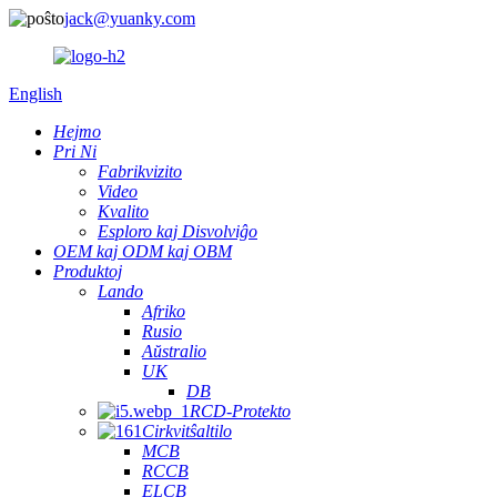
jack@yuanky.com
English
Hejmo
Pri Ni
Fabrikvizito
Video
Kvalito
Esploro kaj Disvolviĝo
OEM kaj ODM kaj OBM
Produktoj
Lando
Afriko
Rusio
Aŭstralio
UK
DB
RCD-Protekto
Cirkvitŝaltilo
MCB
RCCB
ELCB