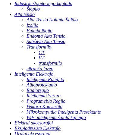
Industria ŝtopilo-ingo-kuplado
Ŝtopilo
Alta tensio
Alta Tensio Izolanta Ŝaltilo
Izolilo
Fulmhaltigilo
Endoma Alta Tensio
Subĉiela Alta Tensio
Transformilo
CT
VT
transformilo
eltranĉa fuzeo
Inteligenta Elektraĵo
Inteligenta Rompilo
Aŭtoprotektanto
Radioregilo
Inteligenta Seruro
Programebla Regilo
Vektora Konvertilo
Mikrokomputila Inteligenta Protektanto
WiFi inteligenta ŝaltilo kaj ingo
Elektraj akcesoraĵoj
Eksplodrezista Elektraĵo
Drataj akcesoraĵoj