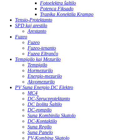
Fotoelektra ŝaltilo
Potenca Fiksado
Trapika Konektila Krampo
Tensio-Protektanto
SPD kaj arestilo
Arestanto
Fuzeo
Fuzeo
Fuzeo-tenanto
Fuzea Eltranĉo
Tempigilo kaj Mezurilo
Tempigilo
Hormezurilo
Energio-mezurilo
Akvomezurilo
PV Suna Energio DC Elektro
MC4
DC-Ŝprucprotektanto
DC Izolita Ŝaltilo
DC-rompilo
Suna Kombinila Skatolo
DC-Kontaktilo
Suna Regilo
Suna Panelo
PV-Kombina Skatolo