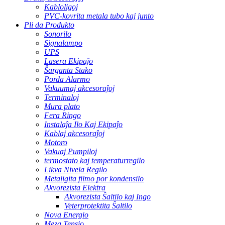
Kabloligoj
PVC-kovrita metala tubo kaj junto
Pli da Produkto
Sonorilo
Signalampo
UPS
Lasera Ekipaĵo
Ŝarganta Stako
Porda Alarmo
Vakuumaj akcesoraĵoj
Terminaloj
Mura plato
Fera Ringo
Instalaĵa Ilo Kaj Ekipaĵo
Kablaj akcesoraĵoj
Motoro
Vakuaj Pumpiloj
termostato kaj temperaturregilo
Likva Nivela Regilo
Metaligita filmo por kondensilo
Akvorezista Elektra
Akvorezista Ŝaltilo kaj Ingo
Veterprotektita Ŝaltilo
Nova Energio
Meza Tensio