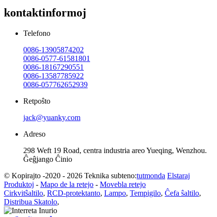
kontaktinformoj
Telefono
0086-13905874202
0086-0577-61581801
0086-18167290551
0086-13587785922
0086-057762652939
Retpoŝto
jack@yuanky.com
Adreso
298 Weft 19 Road, centra industria areo Yueqing, Wenzhou.
Ĝeĝjango Ĉinio
© Kopirajto -2020 - 2026 Teknika subteno:
tutmonda
Elstaraj
Produktoj
-
Mapo de la retejo
-
Movebla retejo
Cirkvitŝaltilo
,
RCD-protektanto
,
Lampo
,
Tempigilo
,
Ĉefa ŝaltilo
,
Distribua Skatolo
,