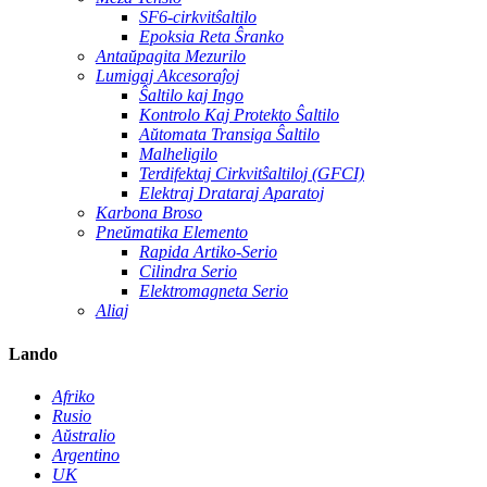
SF6-cirkvitŝaltilo
Epoksia Reta Ŝranko
Antaŭpagita Mezurilo
Lumigaj Akcesoraĵoj
Ŝaltilo kaj Ingo
Kontrolo Kaj Protekto Ŝaltilo
Aŭtomata Transiga Ŝaltilo
Malheligilo
Terdifektaj Cirkvitŝaltiloj (GFCI)
Elektraj Drataraj Aparatoj
Karbona Broso
Pneŭmatika Elemento
Rapida Artiko-Serio
Cilindra Serio
Elektromagneta Serio
Aliaj
Lando
Afriko
Rusio
Aŭstralio
Argentino
UK