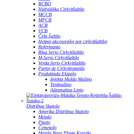
RCBO
Hidraŭlika Cirkvitŝaltilo
MCCB
MPCB
ACB
VCB
Ĉefa Ŝaltilo
Helpaj akcesoraĵoj por cirkvitŝaltiloj
Refermanto
Blua Serio Cirkvitŝaltilo
M-Serio Cirkvitŝaltilo
Verda Serio Cirkvitŝaltilo
Partoj de Cirkvitrompilo
Produktada Ekipaĵo
Injekta Mulda Maŝino
Testmaŝino
Aŭtomatiga Linio
Distribua Skatolo
Amerika Distribua Skatolo
Metalo
Plasto
Ĉemetaĵo
Metala Baza Plasta Kovrilo