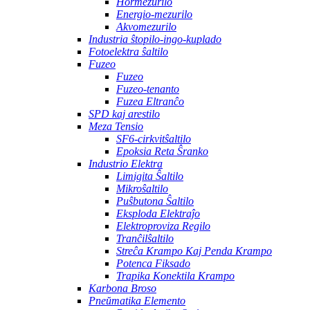
Hormezurilo
Energio-mezurilo
Akvomezurilo
Industria ŝtopilo-ingo-kuplado
Fotoelektra ŝaltilo
Fuzeo
Fuzeo
Fuzeo-tenanto
Fuzea Eltranĉo
SPD kaj arestilo
Meza Tensio
SF6-cirkvitŝaltilo
Epoksia Reta Ŝranko
Industrio Elektra
Limigita Ŝaltilo
Mikroŝaltilo
Puŝbutona Ŝaltilo
Eksploda Elektraĵo
Elektroproviza Regilo
Tranĉilŝaltilo
Streĉa Krampo Kaj Penda Krampo
Potenca Fiksado
Trapika Konektila Krampo
Karbona Broso
Pneŭmatika Elemento