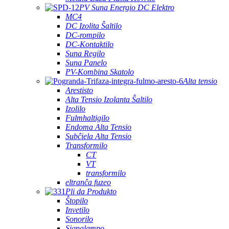
PV Suna Energio DC Elektro
MC4
DC Izolita Ŝaltilo
DC-rompilo
DC-Kontaktilo
Suna Regilo
Suna Panelo
PV-Kombina Skatolo
Alta tensio
Arestisto
Alta Tensio Izolanta Ŝaltilo
Izolilo
Fulmhaltigilo
Endoma Alta Tensio
Subĉiela Alta Tensio
Transformilo
CT
VT
transformilo
eltranĉa fuzeo
Pli da Produkto
Ŝtopilo
Invetilo
Sonorilo
Signalampo