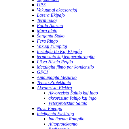
UPS
Vakuumaj akcesoraĵoj
Lasera Ekipaĵo
Terminaloj
Porda Alarmo
Mura plato
Ŝarganta Stako
Fera Ringo
Vakuaj Pumpiloj
Instalaĵa Ilo Kaj Ekipaĵo
termostato kaj temperaturregilo
Likva Nivela Regilo
Metaligita filmo por kondensilo
GFCI
Antaŭpagita Mezurilo
Tensio-Protektanto
Akvorezista Elektra
Akvorezista Ŝaltilo kaj Ingo
akvorezista ŝaltilo kaj ingo
Veterprotektita Ŝaltilo
Nova Energio
Inteligenta Elektraĵo
Inteligenta Rompilo
Aŭtoprotektanto