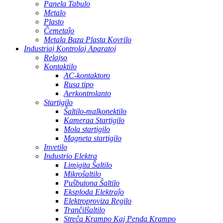
Panela Tabulo
Metalo
Plasto
Ĉemetaĵo
Metala Baza Plasta Kovrilo
Industriaj Kontrolaj Aparatoj
Relajso
Kontaktilo
AC-kontaktoro
Rusa tipo
Aerkontrolanto
Startigilo
Ŝaltilo-malkonektilo
Kameraa Startigilo
Mola startigilo
Magneta startigilo
Invetilo
Industrio Elektra
Limigita Ŝaltilo
Mikroŝaltilo
Puŝbutona Ŝaltilo
Eksploda Elektraĵo
Elektroproviza Regilo
Tranĉilŝaltilo
Streĉa Krampo Kaj Penda Krampo