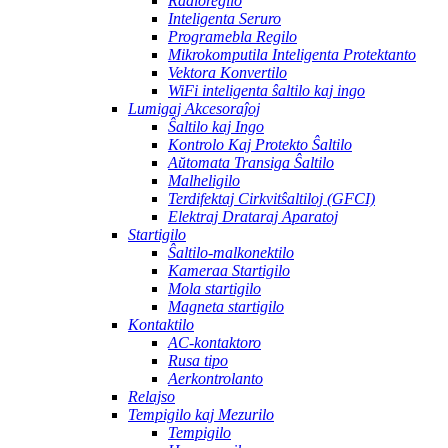
Radioregilo
Inteligenta Seruro
Programebla Regilo
Mikrokomputila Inteligenta Protektanto
Vektora Konvertilo
WiFi inteligenta ŝaltilo kaj ingo
Lumigaj Akcesoraĵoj
Ŝaltilo kaj Ingo
Kontrolo Kaj Protekto Ŝaltilo
Aŭtomata Transiga Ŝaltilo
Malheligilo
Terdifektaj Cirkvitŝaltiloj (GFCI)
Elektraj Drataraj Aparatoj
Startigilo
Ŝaltilo-malkonektilo
Kameraa Startigilo
Mola startigilo
Magneta startigilo
Kontaktilo
AC-kontaktoro
Rusa tipo
Aerkontrolanto
Relajso
Tempigilo kaj Mezurilo
Tempigilo