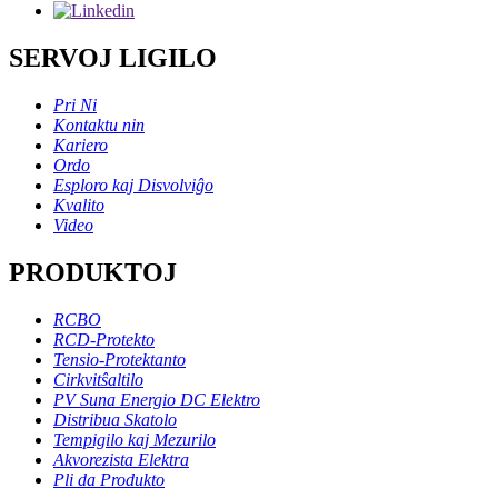
SERVOJ LIGILO
Pri Ni
Kontaktu nin
Kariero
Ordo
Esploro kaj Disvolviĝo
Kvalito
Video
PRODUKTOJ
RCBO
RCD-Protekto
Tensio-Protektanto
Cirkvitŝaltilo
PV Suna Energio DC Elektro
Distribua Skatolo
Tempigilo kaj Mezurilo
Akvorezista Elektra
Pli da Produkto