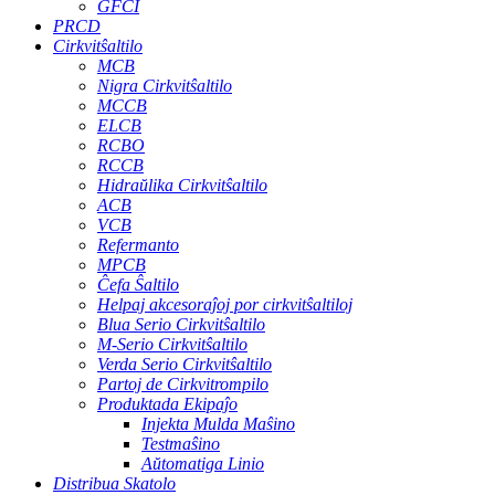
GFCI
PRCD
Cirkvitŝaltilo
MCB
Nigra Cirkvitŝaltilo
MCCB
ELCB
RCBO
RCCB
Hidraŭlika Cirkvitŝaltilo
ACB
VCB
Refermanto
MPCB
Ĉefa Ŝaltilo
Helpaj akcesoraĵoj por cirkvitŝaltiloj
Blua Serio Cirkvitŝaltilo
M-Serio Cirkvitŝaltilo
Verda Serio Cirkvitŝaltilo
Partoj de Cirkvitrompilo
Produktada Ekipaĵo
Injekta Mulda Maŝino
Testmaŝino
Aŭtomatiga Linio
Distribua Skatolo