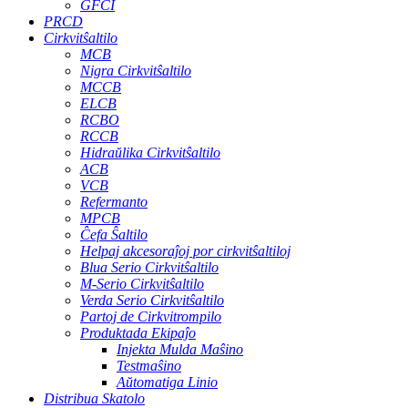
GFCI
PRCD
Cirkvitŝaltilo
MCB
Nigra Cirkvitŝaltilo
MCCB
ELCB
RCBO
RCCB
Hidraŭlika Cirkvitŝaltilo
ACB
VCB
Refermanto
MPCB
Ĉefa Ŝaltilo
Helpaj akcesoraĵoj por cirkvitŝaltiloj
Blua Serio Cirkvitŝaltilo
M-Serio Cirkvitŝaltilo
Verda Serio Cirkvitŝaltilo
Partoj de Cirkvitrompilo
Produktada Ekipaĵo
Injekta Mulda Maŝino
Testmaŝino
Aŭtomatiga Linio
Distribua Skatolo