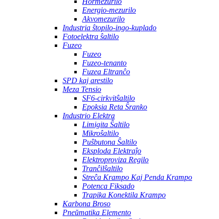
Hormezurilo
Energio-mezurilo
Akvomezurilo
Industria ŝtopilo-ingo-kuplado
Fotoelektra ŝaltilo
Fuzeo
Fuzeo
Fuzeo-tenanto
Fuzea Eltranĉo
SPD kaj arestilo
Meza Tensio
SF6-cirkvitŝaltilo
Epoksia Reta Ŝranko
Industrio Elektra
Limigita Ŝaltilo
Mikroŝaltilo
Puŝbutona Ŝaltilo
Eksploda Elektraĵo
Elektroproviza Regilo
Tranĉilŝaltilo
Streĉa Krampo Kaj Penda Krampo
Potenca Fiksado
Trapika Konektila Krampo
Karbona Broso
Pneŭmatika Elemento