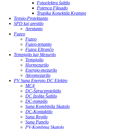
Fotoelektra ŝaltilo
Potenca Fiksado
Trapika Konektila Krampo
Tensio-Protektanto
SPD kaj arestilo
Arestanto
Fuzeo
Fuzeo
Fuzeo-tenanto
Fuzea Eltranĉo
Tempigilo kaj Mezurilo
Tempigilo
Hormezurilo
Energio-mezurilo
Akvomezurilo
PV Suna Energio DC Elektro
MC4
DC-Ŝprucprotektilo
DC Izolita Ŝaltilo
DC-rompilo
Suna Kombinila Skatolo
DC-Kontaktilo
Suna Regilo
Suna Panelo
PV-Kombina Skatolo