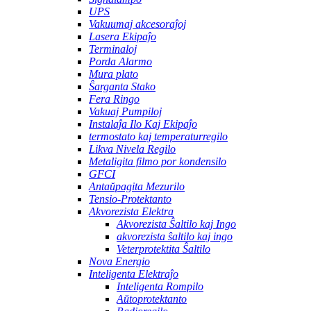
UPS
Vakuumaj akcesoraĵoj
Lasera Ekipaĵo
Terminaloj
Porda Alarmo
Mura plato
Ŝarganta Stako
Fera Ringo
Vakuaj Pumpiloj
Instalaĵa Ilo Kaj Ekipaĵo
termostato kaj temperaturregilo
Likva Nivela Regilo
Metaligita filmo por kondensilo
GFCI
Antaŭpagita Mezurilo
Tensio-Protektanto
Akvorezista Elektra
Akvorezista Ŝaltilo kaj Ingo
akvorezista ŝaltilo kaj ingo
Veterprotektita Ŝaltilo
Nova Energio
Inteligenta Elektraĵo
Inteligenta Rompilo
Aŭtoprotektanto