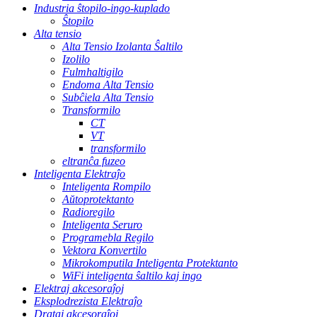
Industria ŝtopilo-ingo-kuplado
Ŝtopilo
Alta tensio
Alta Tensio Izolanta Ŝaltilo
Izolilo
Fulmhaltigilo
Endoma Alta Tensio
Subĉiela Alta Tensio
Transformilo
CT
VT
transformilo
eltranĉa fuzeo
Inteligenta Elektraĵo
Inteligenta Rompilo
Aŭtoprotektanto
Radioregilo
Inteligenta Seruro
Programebla Regilo
Vektora Konvertilo
Mikrokomputila Inteligenta Protektanto
WiFi inteligenta ŝaltilo kaj ingo
Elektraj akcesoraĵoj
Eksplodrezista Elektraĵo
Drataj akcesoraĵoj