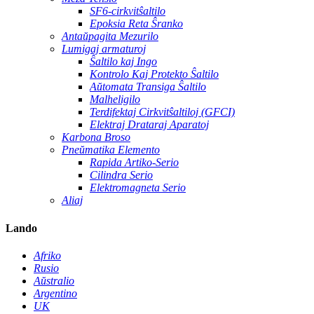
SF6-cirkvitŝaltilo
Epoksia Reta Ŝranko
Antaŭpagita Mezurilo
Lumigaj armaturoj
Ŝaltilo kaj Ingo
Kontrolo Kaj Protekto Ŝaltilo
Aŭtomata Transiga Ŝaltilo
Malheligilo
Terdifektaj Cirkvitŝaltiloj (GFCI)
Elektraj Drataraj Aparatoj
Karbona Broso
Pneŭmatika Elemento
Rapida Artiko-Serio
Cilindra Serio
Elektromagneta Serio
Aliaj
Lando
Afriko
Rusio
Aŭstralio
Argentino
UK