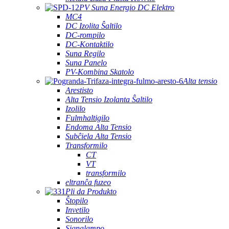
PV Suna Energio DC Elektro
MC4
DC Izolita Ŝaltilo
DC-rompilo
DC-Kontaktilo
Suna Regilo
Suna Panelo
PV-Kombina Skatolo
Alta tensio
Arestisto
Alta Tensio Izolanta Ŝaltilo
Izolilo
Fulmhaltigilo
Endoma Alta Tensio
Subĉiela Alta Tensio
Transformilo
CT
VT
transformilo
eltranĉa fuzeo
Pli da Produkto
Ŝtopilo
Invetilo
Sonorilo
Signalampo