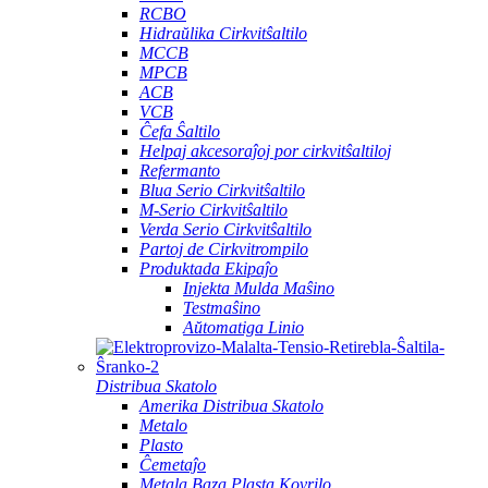
RCBO
Hidraŭlika Cirkvitŝaltilo
MCCB
MPCB
ACB
VCB
Ĉefa Ŝaltilo
Helpaj akcesoraĵoj por cirkvitŝaltiloj
Refermanto
Blua Serio Cirkvitŝaltilo
M-Serio Cirkvitŝaltilo
Verda Serio Cirkvitŝaltilo
Partoj de Cirkvitrompilo
Produktada Ekipaĵo
Injekta Mulda Maŝino
Testmaŝino
Aŭtomatiga Linio
Distribua Skatolo
Amerika Distribua Skatolo
Metalo
Plasto
Ĉemetaĵo
Metala Baza Plasta Kovrilo