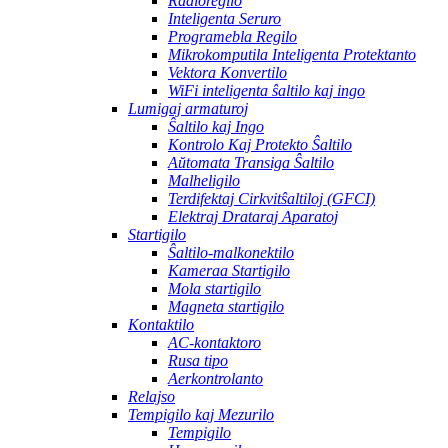
Radioregilo
Inteligenta Seruro
Programebla Regilo
Mikrokomputila Inteligenta Protektanto
Vektora Konvertilo
WiFi inteligenta ŝaltilo kaj ingo
Lumigaj armaturoj
Ŝaltilo kaj Ingo
Kontrolo Kaj Protekto Ŝaltilo
Aŭtomata Transiga Ŝaltilo
Malheligilo
Terdifektaj Cirkvitŝaltiloj (GFCI)
Elektraj Drataraj Aparatoj
Startigilo
Ŝaltilo-malkonektilo
Kameraa Startigilo
Mola startigilo
Magneta startigilo
Kontaktilo
AC-kontaktoro
Rusa tipo
Aerkontrolanto
Relajso
Tempigilo kaj Mezurilo
Tempigilo