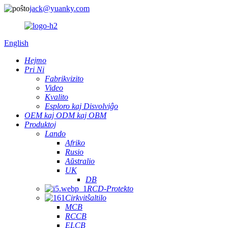
jack@yuanky.com
English
Hejmo
Pri Ni
Fabrikvizito
Video
Kvalito
Esploro kaj Disvolviĝo
OEM kaj ODM kaj OBM
Produktoj
Lando
Afriko
Rusio
Aŭstralio
UK
DB
RCD-Protekto
Cirkvitŝaltilo
MCB
RCCB
ELCB