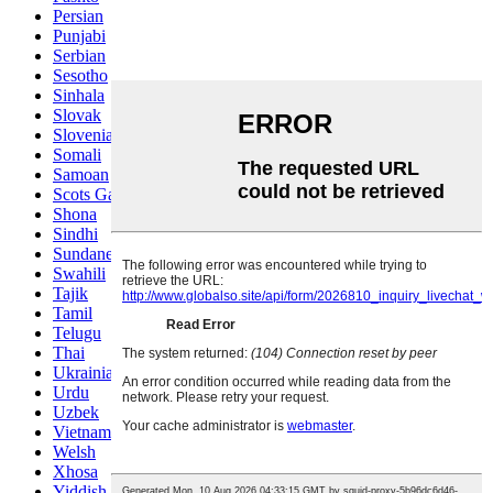
Persian
Punjabi
Serbian
Sesotho
Sinhala
Slovak
Slovenian
Somali
Samoan
Scots Gaelic
Shona
Sindhi
Sundanese
Swahili
Tajik
Tamil
Telugu
Thai
Ukrainian
Urdu
Uzbek
Vietnamese
Welsh
Xhosa
Yiddish