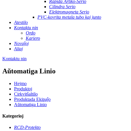
Rapida Artiko-Serio
Cilindra Serio
Elektromagneta Serio
PVC-kovrita metala tubo kaj junto
Atestilo
Kontaktu nin
Ordo
Kariero
Novaĵoj
Aliaj
Kontaktu nin
Aŭtomatiga Linio
Hejmo
Produktoj
Cirkvitŝaltilo
Produktada Ekipaĵo
Aŭtomatiga Linio
Kategorioj
RCD-Protekto