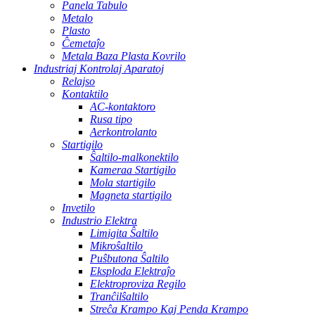
Panela Tabulo
Metalo
Plasto
Ĉemetaĵo
Metala Baza Plasta Kovrilo
Industriaj Kontrolaj Aparatoj
Relajso
Kontaktilo
AC-kontaktoro
Rusa tipo
Aerkontrolanto
Startigilo
Ŝaltilo-malkonektilo
Kameraa Startigilo
Mola startigilo
Magneta startigilo
Invetilo
Industrio Elektra
Limigita Ŝaltilo
Mikroŝaltilo
Puŝbutona Ŝaltilo
Eksploda Elektraĵo
Elektroproviza Regilo
Tranĉilŝaltilo
Streĉa Krampo Kaj Penda Krampo