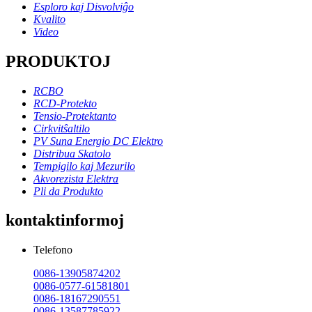
Esploro kaj Disvolviĝo
Kvalito
Video
PRODUKTOJ
RCBO
RCD-Protekto
Tensio-Protektanto
Cirkvitŝaltilo
PV Suna Energio DC Elektro
Distribua Skatolo
Tempigilo kaj Mezurilo
Akvorezista Elektra
Pli da Produkto
kontaktinformoj
Telefono
0086-13905874202
0086-0577-61581801
0086-18167290551
0086-13587785922