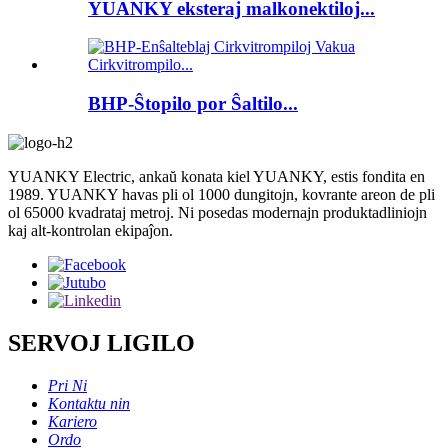
YUANKY eksteraj malkonektiloj...
BHP-Ŝtopilo por Ŝaltilo...
YUANKY Electric, ankaŭ konata kiel YUANKY, estis fondita en
1989. YUANKY havas pli ol 1000 dungitojn, kovrante areon de pli
ol 65000 kvadrataj metroj. Ni posedas modernajn produktadliniojn
kaj alt-kontrolan ekipaĵon.
SERVOJ LIGILO
Pri Ni
Kontaktu nin
Kariero
Ordo