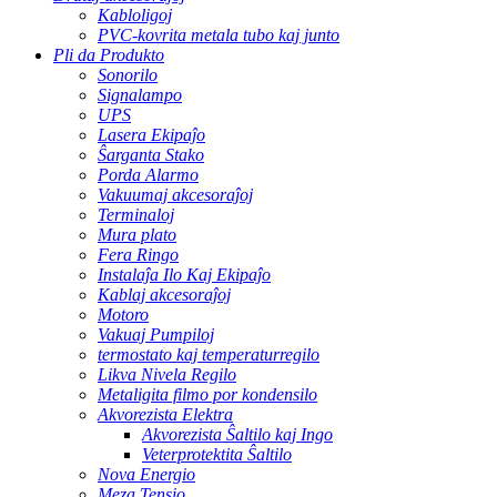
Kabloligoj
PVC-kovrita metala tubo kaj junto
Pli da Produkto
Sonorilo
Signalampo
UPS
Lasera Ekipaĵo
Ŝarganta Stako
Porda Alarmo
Vakuumaj akcesoraĵoj
Terminaloj
Mura plato
Fera Ringo
Instalaĵa Ilo Kaj Ekipaĵo
Kablaj akcesoraĵoj
Motoro
Vakuaj Pumpiloj
termostato kaj temperaturregilo
Likva Nivela Regilo
Metaligita filmo por kondensilo
Akvorezista Elektra
Akvorezista Ŝaltilo kaj Ingo
Veterprotektita Ŝaltilo
Nova Energio
Meza Tensio