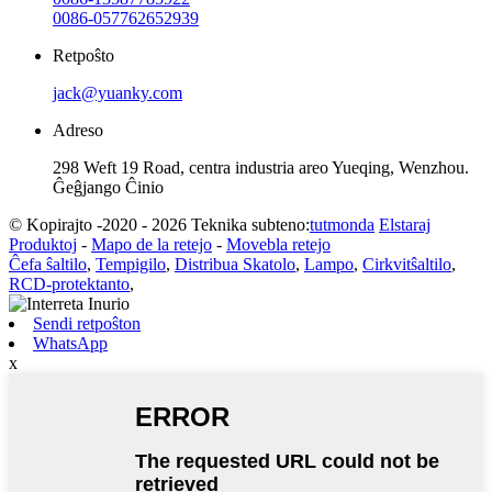
0086-057762652939
Retpoŝto
jack@yuanky.com
Adreso
298 Weft 19 Road, centra industria areo Yueqing, Wenzhou.
Ĝeĝjango Ĉinio
© Kopirajto -2020 - 2026 Teknika subteno:
tutmonda
Elstaraj
Produktoj
-
Mapo de la retejo
-
Movebla retejo
Ĉefa ŝaltilo
,
Tempigilo
,
Distribua Skatolo
,
Lampo
,
Cirkvitŝaltilo
,
RCD-protektanto
,
Sendi retpoŝton
WhatsApp
x