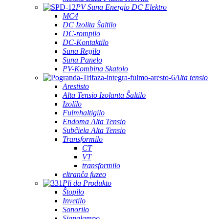
PV Suna Energio DC Elektro
MC4
DC Izolita Ŝaltilo
DC-rompilo
DC-Kontaktilo
Suna Regilo
Suna Panelo
PV-Kombina Skatolo
Alta tensio
Arestisto
Alta Tensio Izolanta Ŝaltilo
Izolilo
Fulmhaltigilo
Endoma Alta Tensio
Subĉiela Alta Tensio
Transformilo
CT
VT
transformilo
eltranĉa fuzeo
Pli da Produkto
Ŝtopilo
Invetilo
Sonorilo
Signalampo