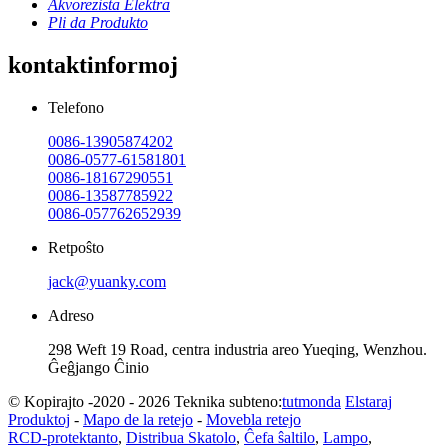
Akvorezista Elektra
Pli da Produkto
kontaktinformoj
Telefono
0086-13905874202
0086-0577-61581801
0086-18167290551
0086-13587785922
0086-057762652939
Retpoŝto
jack@yuanky.com
Adreso
298 Weft 19 Road, centra industria areo Yueqing, Wenzhou.
Ĝeĝjango Ĉinio
© Kopirajto -2020 - 2026 Teknika subteno:
tutmonda
Elstaraj
Produktoj
-
Mapo de la retejo
-
Movebla retejo
RCD-protektanto
,
Distribua Skatolo
,
Ĉefa ŝaltilo
,
Lampo
,