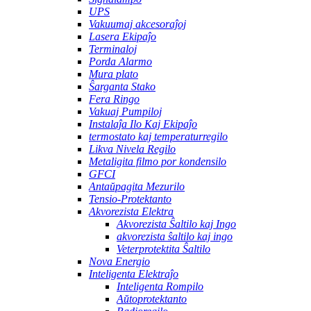
UPS
Vakuumaj akcesoraĵoj
Lasera Ekipaĵo
Terminaloj
Porda Alarmo
Mura plato
Ŝarganta Stako
Fera Ringo
Vakuaj Pumpiloj
Instalaĵa Ilo Kaj Ekipaĵo
termostato kaj temperaturregilo
Likva Nivela Regilo
Metaligita filmo por kondensilo
GFCI
Antaŭpagita Mezurilo
Tensio-Protektanto
Akvorezista Elektra
Akvorezista Ŝaltilo kaj Ingo
akvorezista ŝaltilo kaj ingo
Veterprotektita Ŝaltilo
Nova Energio
Inteligenta Elektraĵo
Inteligenta Rompilo
Aŭtoprotektanto