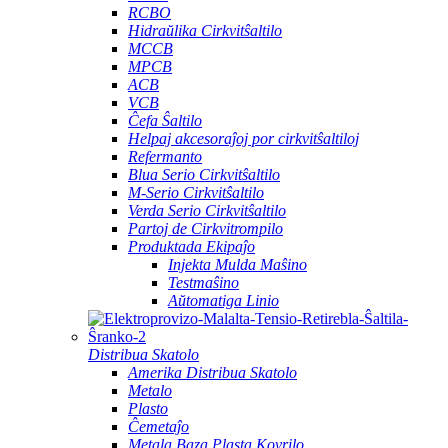
RCBO
Hidraŭlika Cirkvitŝaltilo
MCCB
MPCB
ACB
VCB
Ĉefa Ŝaltilo
Helpaj akcesoraĵoj por cirkvitŝaltiloj
Refermanto
Blua Serio Cirkvitŝaltilo
M-Serio Cirkvitŝaltilo
Verda Serio Cirkvitŝaltilo
Partoj de Cirkvitrompilo
Produktada Ekipaĵo
Injekta Mulda Maŝino
Testmaŝino
Aŭtomatiga Linio
Distribua Skatolo
Amerika Distribua Skatolo
Metalo
Plasto
Ĉemetaĵo
Metala Baza Plasta Kovrilo