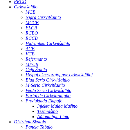
PRCD
Cirkvitŝaltilo
MCB
Nigra Cirkvitŝaltilo
MCCB
ELCB
RCBO
RCCB
Hidraŭlika Cirkvitŝaltilo
ACB
VCB
Refermanto
MPCB
Ĉefa Ŝaltilo
Helpaj akcesoraĵoj por cirkvitŝaltiloj
Blua Serio Cirkvitŝaltilo
M-Serio Cirkvitŝaltilo
Verda Serio Cirkvitŝaltilo
Partoj de Cirkvitrompilo
Produktada Ekipaĵo
Injekta Mulda Maŝino
Testmaŝino
Aŭtomatiga Linio
Distribua Skatolo
Panela Tabulo