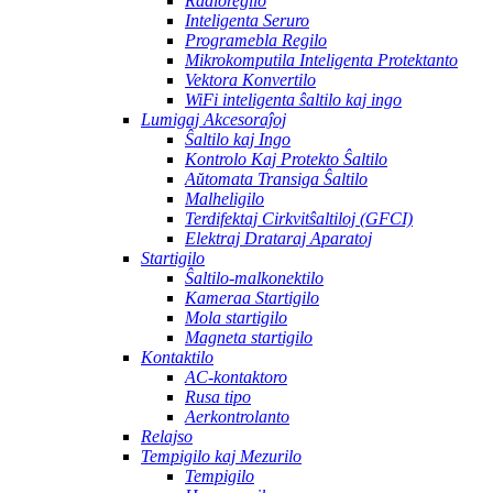
Radioregilo
Inteligenta Seruro
Programebla Regilo
Mikrokomputila Inteligenta Protektanto
Vektora Konvertilo
WiFi inteligenta ŝaltilo kaj ingo
Lumigaj Akcesoraĵoj
Ŝaltilo kaj Ingo
Kontrolo Kaj Protekto Ŝaltilo
Aŭtomata Transiga Ŝaltilo
Malheligilo
Terdifektaj Cirkvitŝaltiloj (GFCI)
Elektraj Drataraj Aparatoj
Startigilo
Ŝaltilo-malkonektilo
Kameraa Startigilo
Mola startigilo
Magneta startigilo
Kontaktilo
AC-kontaktoro
Rusa tipo
Aerkontrolanto
Relajso
Tempigilo kaj Mezurilo
Tempigilo