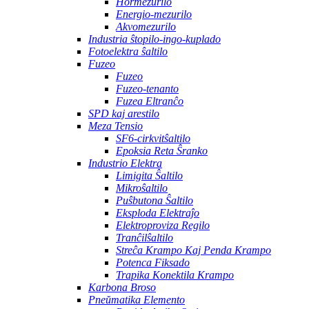
Hormezurilo
Energio-mezurilo
Akvomezurilo
Industria ŝtopilo-ingo-kuplado
Fotoelektra ŝaltilo
Fuzeo
Fuzeo
Fuzeo-tenanto
Fuzea Eltranĉo
SPD kaj arestilo
Meza Tensio
SF6-cirkvitŝaltilo
Epoksia Reta Ŝranko
Industrio Elektra
Limigita Ŝaltilo
Mikroŝaltilo
Puŝbutona Ŝaltilo
Eksploda Elektraĵo
Elektroproviza Regilo
Tranĉilŝaltilo
Streĉa Krampo Kaj Penda Krampo
Potenca Fiksado
Trapika Konektila Krampo
Karbona Broso
Pneŭmatika Elemento