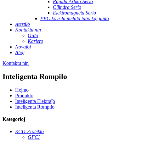
Rapida Artiko-Serio
Cilindra Serio
Elektromagneta Serio
PVC-kovrita metala tubo kaj junto
Atestilo
Kontaktu nin
Ordo
Kariero
Novaĵoj
Aliaj
Kontaktu nin
Inteligenta Rompilo
Hejmo
Produktoj
Inteligenta Elektraĵo
Inteligenta Rompilo
Kategorioj
RCD-Protekto
GFCI