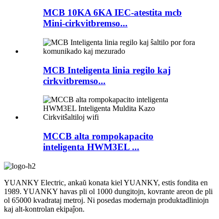
MCB 10KA 6KA IEC-atestita mcb
Mini-cirkvitbremso...
MCB Inteligenta linia regilo kaj
cirkvitbremso...
MCCB alta rompokapacito
inteligenta HWM3EL ...
YUANKY Electric, ankaŭ konata kiel YUANKY, estis fondita en
1989. YUANKY havas pli ol 1000 dungitojn, kovrante areon de pli
ol 65000 kvadrataj metroj. Ni posedas modernajn produktadliniojn
kaj alt-kontrolan ekipaĵon.