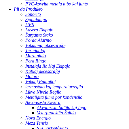
PVC-kovrita metala tubo kaj junto
Pli da Produkto
Sonorilo
Signalampo
UPS
Lasera Ekipaĵo
Ŝarganta Stako
Porda Alarmo
Vakuumaj akcesoraĵoj
Terminaloj
Mura plato
Fera Ringo
Instalaĵa Ilo Kaj Ekipaĵo
Kablaj akcesoraĵoj
Motoro
Vakuaj Pumpiloj
termostato kaj temperaturregilo
Likva Nivela Regilo
Metaligita filmo por kondensilo
Akvorezista Elektra
Akvorezista Ŝaltilo kaj Ingo
Veterprotektita Ŝaltilo
Nova Energio
Meza Tensio
SF6-cirkvitŝaltilo