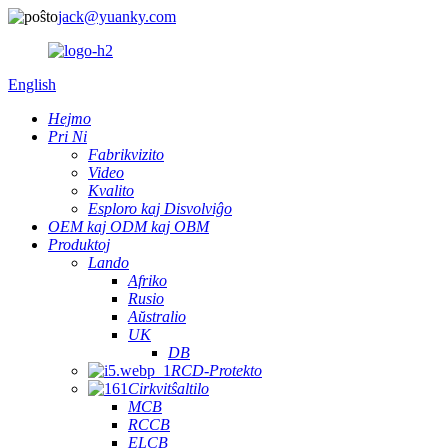
jack@yuanky.com
English
Hejmo
Pri Ni
Fabrikvizito
Video
Kvalito
Esploro kaj Disvolviĝo
OEM kaj ODM kaj OBM
Produktoj
Lando
Afriko
Rusio
Aŭstralio
UK
DB
RCD-Protekto
Cirkvitŝaltilo
MCB
RCCB
ELCB