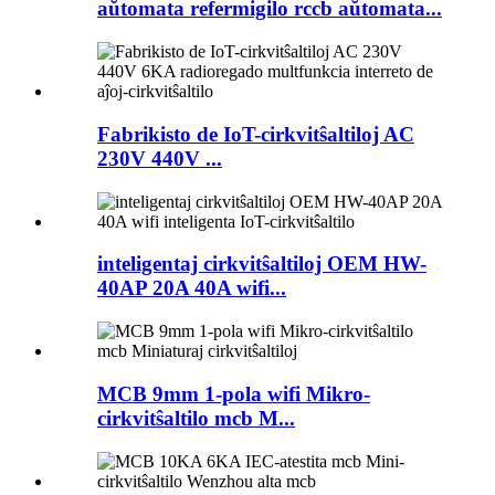
aŭtomata refermigilo rccb aŭtomata...
Fabrikisto de IoT-cirkvitŝaltiloj AC
230V 440V ...
inteligentaj cirkvitŝaltiloj OEM HW-
40AP 20A 40A wifi...
MCB 9mm 1-pola wifi Mikro-
cirkvitŝaltilo mcb M...