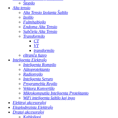
Ŝtopilo
Alta tensio
Alta Tensio Izolanta Ŝaltilo
Izolilo
Fulmhaltigilo
Endoma Alta Tensio
Subĉiela Alta Tensio
Transformilo
CT
VT
transformilo
eltranĉa fuzeo
Inteligenta Elektraĵo
Inteligenta Rompilo
Aŭtoprotektanto
Radioregilo
Inteligenta Seruro
Programebla Regilo
Vektora Konvertilo
Mikrokomputila Inteligenta Protektanto
WiFi inteligenta ŝaltilo kaj ingo
Elektraj akcesoraĵoj
Eksplodrezista Elektraĵo
Drataj akcesoraĵoj
Kabloligoj