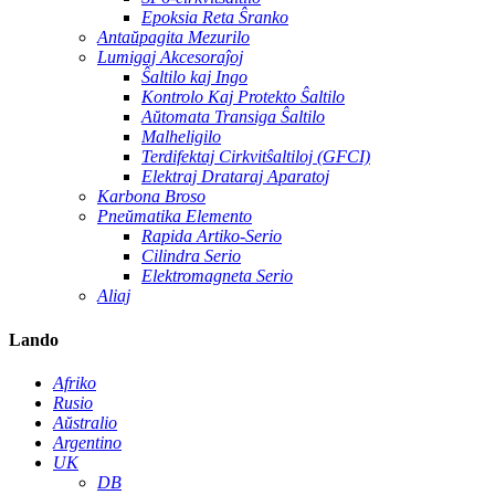
Epoksia Reta Ŝranko
Antaŭpagita Mezurilo
Lumigaj Akcesoraĵoj
Ŝaltilo kaj Ingo
Kontrolo Kaj Protekto Ŝaltilo
Aŭtomata Transiga Ŝaltilo
Malheligilo
Terdifektaj Cirkvitŝaltiloj (GFCI)
Elektraj Drataraj Aparatoj
Karbona Broso
Pneŭmatika Elemento
Rapida Artiko-Serio
Cilindra Serio
Elektromagneta Serio
Aliaj
Lando
Afriko
Rusio
Aŭstralio
Argentino
UK
DB