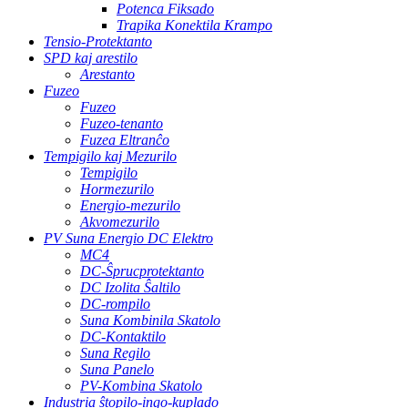
Potenca Fiksado
Trapika Konektila Krampo
Tensio-Protektanto
SPD kaj arestilo
Arestanto
Fuzeo
Fuzeo
Fuzeo-tenanto
Fuzea Eltranĉo
Tempigilo kaj Mezurilo
Tempigilo
Hormezurilo
Energio-mezurilo
Akvomezurilo
PV Suna Energio DC Elektro
MC4
DC-Ŝprucprotektanto
DC Izolita Ŝaltilo
DC-rompilo
Suna Kombinila Skatolo
DC-Kontaktilo
Suna Regilo
Suna Panelo
PV-Kombina Skatolo
Industria ŝtopilo-ingo-kuplado