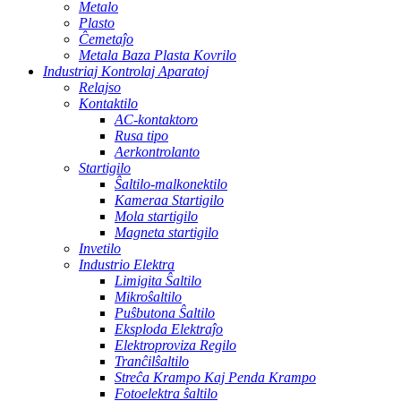
Metalo
Plasto
Ĉemetaĵo
Metala Baza Plasta Kovrilo
Industriaj Kontrolaj Aparatoj
Relajso
Kontaktilo
AC-kontaktoro
Rusa tipo
Aerkontrolanto
Startigilo
Ŝaltilo-malkonektilo
Kameraa Startigilo
Mola startigilo
Magneta startigilo
Invetilo
Industrio Elektra
Limigita Ŝaltilo
Mikroŝaltilo
Puŝbutona Ŝaltilo
Eksploda Elektraĵo
Elektroproviza Regilo
Tranĉilŝaltilo
Streĉa Krampo Kaj Penda Krampo
Fotoelektra ŝaltilo