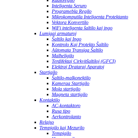
Radioregilo
Inteligenta Seruro
Programebla Regilo
Mikrokomputila Inteligenta Protektanto
Vektora Konvertilo
WiFi inteligenta ŝaltilo kaj ingo
Lumigaj armaturoj
Ŝaltilo kaj Ingo
Kontrolo Kaj Protekto Ŝaltilo
Aŭtomata Transiga Ŝaltilo
Malheligilo
Terdifektaj Cirkvitŝaltiloj (GFCI)
Elektraj Drataraj Aparatoj
Startigilo
Ŝaltilo-malkonektilo
Kameraa Startigilo
Mola startigilo
Magneta startigilo
Kontaktilo
AC-kontaktoro
Rusa tipo
Aerkontrolanto
Relajso
Tempigilo kaj Mezurilo
Tempigilo