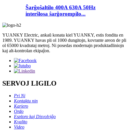
Ŝarĝoŝaltilo 400A 630A 50Hz
interŝlosa ŝarĝorompilo...
YUANKY Electric, ankaŭ konata kiel YUANKY, estis fondita en
1989. YUANKY havas pli ol 1000 dungitojn, kovrante areon de pli
ol 65000 kvadrataj metroj. Ni posedas modernajn produktadliniojn
kaj alt-kontrolan ekipaĵon.
SERVOJ LIGILO
Pri Ni
Kontaktu nin
Kariero
Ordo
Esploro kaj Disvolviĝo
Kvalito
Video