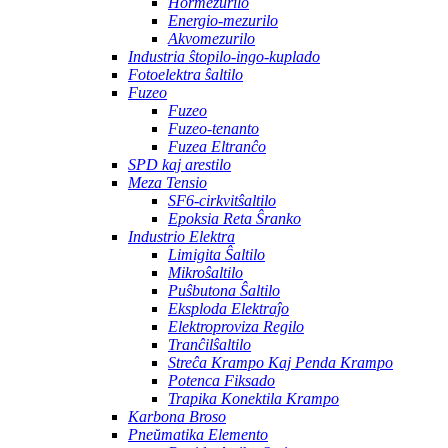
Hormezurilo
Energio-mezurilo
Akvomezurilo
Industria ŝtopilo-ingo-kuplado
Fotoelektra ŝaltilo
Fuzeo
Fuzeo
Fuzeo-tenanto
Fuzea Eltranĉo
SPD kaj arestilo
Meza Tensio
SF6-cirkvitŝaltilo
Epoksia Reta Ŝranko
Industrio Elektra
Limigita Ŝaltilo
Mikroŝaltilo
Puŝbutona Ŝaltilo
Eksploda Elektraĵo
Elektroproviza Regilo
Tranĉilŝaltilo
Streĉa Krampo Kaj Penda Krampo
Potenca Fiksado
Trapika Konektila Krampo
Karbona Broso
Pneŭmatika Elemento