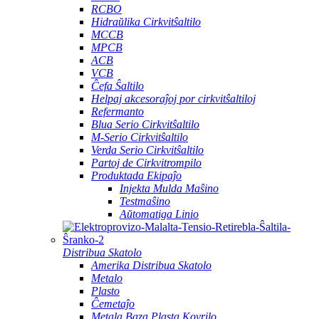
RCBO
Hidraŭlika Cirkvitŝaltilo
MCCB
MPCB
ACB
VCB
Ĉefa Ŝaltilo
Helpaj akcesoraĵoj por cirkvitŝaltiloj
Refermanto
Blua Serio Cirkvitŝaltilo
M-Serio Cirkvitŝaltilo
Verda Serio Cirkvitŝaltilo
Partoj de Cirkvitrompilo
Produktada Ekipaĵo
Injekta Mulda Maŝino
Testmaŝino
Aŭtomatiga Linio
Distribua Skatolo
Amerika Distribua Skatolo
Metalo
Plasto
Ĉemetaĵo
Metala Baza Plasta Kovrilo