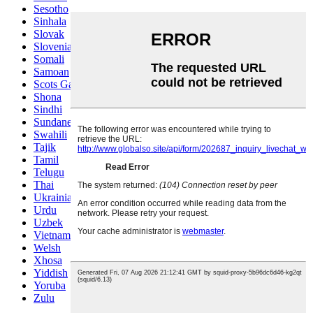
Sesotho
Sinhala
Slovak
Slovenian
Somali
Samoan
Scots Gaelic
Shona
Sindhi
Sundanese
Swahili
Tajik
Tamil
Telugu
Thai
Ukrainian
Urdu
Uzbek
Vietnamese
Welsh
Xhosa
Yiddish
Yoruba
Zulu