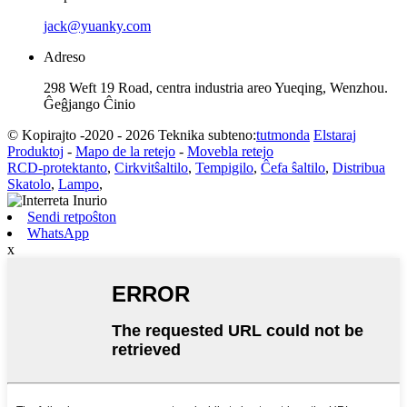
jack@yuanky.com
Adreso
298 Weft 19 Road, centra industria areo Yueqing, Wenzhou.
Ĝeĝjango Ĉinio
© Kopirajto -2020 - 2026 Teknika subteno:
tutmonda
Elstaraj
Produktoj
-
Mapo de la retejo
-
Movebla retejo
RCD-protektanto
,
Cirkvitŝaltilo
,
Tempigilo
,
Ĉefa ŝaltilo
,
Distribua
Skatolo
,
Lampo
,
Sendi retpoŝton
WhatsApp
x