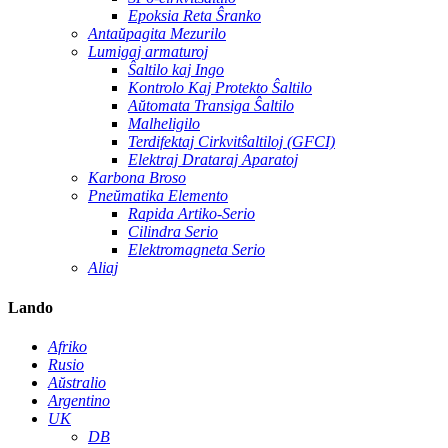
Epoksia Reta Ŝranko
Antaŭpagita Mezurilo
Lumigaj armaturoj
Ŝaltilo kaj Ingo
Kontrolo Kaj Protekto Ŝaltilo
Aŭtomata Transiga Ŝaltilo
Malheligilo
Terdifektaj Cirkvitŝaltiloj (GFCI)
Elektraj Drataraj Aparatoj
Karbona Broso
Pneŭmatika Elemento
Rapida Artiko-Serio
Cilindra Serio
Elektromagneta Serio
Aliaj
Lando
Afriko
Rusio
Aŭstralio
Argentino
UK
DB