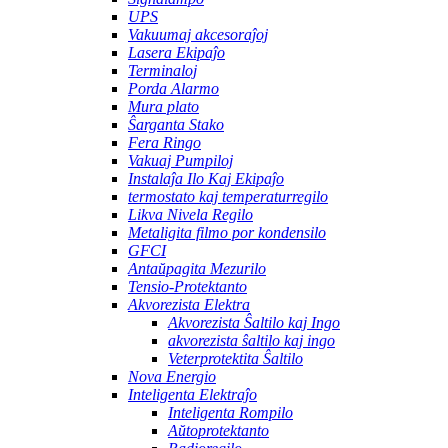
UPS
Vakuumaj akcesoraĵoj
Lasera Ekipaĵo
Terminaloj
Porda Alarmo
Mura plato
Ŝarganta Stako
Fera Ringo
Vakuaj Pumpiloj
Instalaĵa Ilo Kaj Ekipaĵo
termostato kaj temperaturregilo
Likva Nivela Regilo
Metaligita filmo por kondensilo
GFCI
Antaŭpagita Mezurilo
Tensio-Protektanto
Akvorezista Elektra
Akvorezista Ŝaltilo kaj Ingo
akvorezista ŝaltilo kaj ingo
Veterprotektita Ŝaltilo
Nova Energio
Inteligenta Elektraĵo
Inteligenta Rompilo
Aŭtoprotektanto