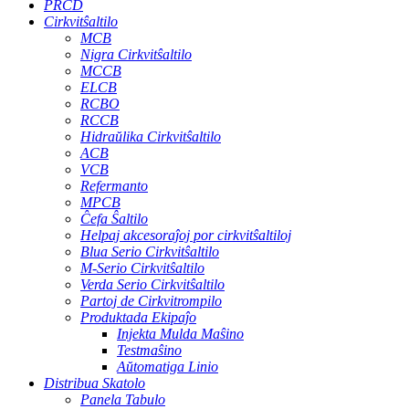
PRCD
Cirkvitŝaltilo
MCB
Nigra Cirkvitŝaltilo
MCCB
ELCB
RCBO
RCCB
Hidraŭlika Cirkvitŝaltilo
ACB
VCB
Refermanto
MPCB
Ĉefa Ŝaltilo
Helpaj akcesoraĵoj por cirkvitŝaltiloj
Blua Serio Cirkvitŝaltilo
M-Serio Cirkvitŝaltilo
Verda Serio Cirkvitŝaltilo
Partoj de Cirkvitrompilo
Produktada Ekipaĵo
Injekta Mulda Maŝino
Testmaŝino
Aŭtomatiga Linio
Distribua Skatolo
Panela Tabulo