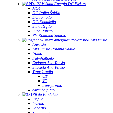
PV Suna Energio DC Elektro
MC4
DC Izolita Ŝaltilo
DC-rompilo
DC-Kontaktilo
Suna Regilo
Suna Panelo
PV-Kombina Skatolo
Alta tensio
Arestisto
Alta Tensio Izolanta Ŝaltilo
Izolilo
Fulmhaltigilo
Endoma Alta Tensio
Subĉiela Alta Tensio
Transformilo
CT
VT
transformilo
eltranĉa fuzeo
Pli da Produkto
Ŝtopilo
Invetilo
Sonorilo
Signalampo