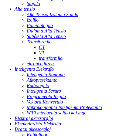
Ŝtopilo
Alta tensio
Alta Tensio Izolanta Ŝaltilo
Izolilo
Fulmhaltigilo
Endoma Alta Tensio
Subĉiela Alta Tensio
Transformilo
CT
VT
transformilo
eltranĉa fuzeo
Inteligenta Elektraĵo
Inteligenta Rompilo
Aŭtoprotektanto
Radioregilo
Inteligenta Seruro
Programebla Regilo
Vektora Konvertilo
Mikrokomputila Inteligenta Protektanto
WiFi inteligenta ŝaltilo kaj ingo
Elektraj akcesoraĵoj
Eksplodrezista Elektraĵo
Drataj akcesoraĵoj
Kabloligoj