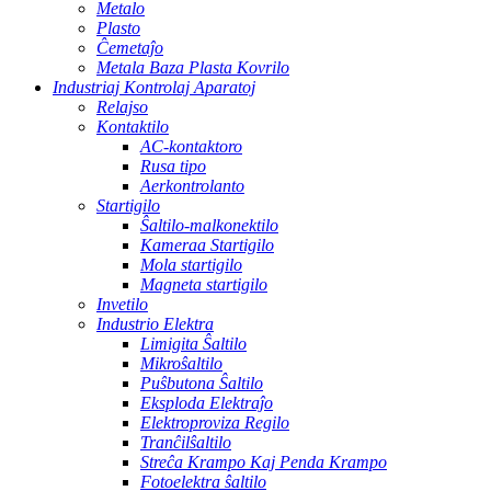
Metalo
Plasto
Ĉemetaĵo
Metala Baza Plasta Kovrilo
Industriaj Kontrolaj Aparatoj
Relajso
Kontaktilo
AC-kontaktoro
Rusa tipo
Aerkontrolanto
Startigilo
Ŝaltilo-malkonektilo
Kameraa Startigilo
Mola startigilo
Magneta startigilo
Invetilo
Industrio Elektra
Limigita Ŝaltilo
Mikroŝaltilo
Puŝbutona Ŝaltilo
Eksploda Elektraĵo
Elektroproviza Regilo
Tranĉilŝaltilo
Streĉa Krampo Kaj Penda Krampo
Fotoelektra ŝaltilo