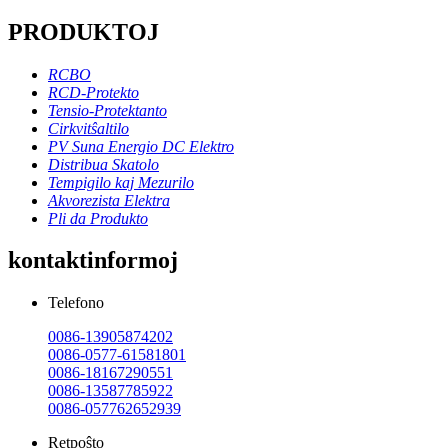
PRODUKTOJ
RCBO
RCD-Protekto
Tensio-Protektanto
Cirkvitŝaltilo
PV Suna Energio DC Elektro
Distribua Skatolo
Tempigilo kaj Mezurilo
Akvorezista Elektra
Pli da Produkto
kontaktinformoj
Telefono
0086-13905874202
0086-0577-61581801
0086-18167290551
0086-13587785922
0086-057762652939
Retpoŝto