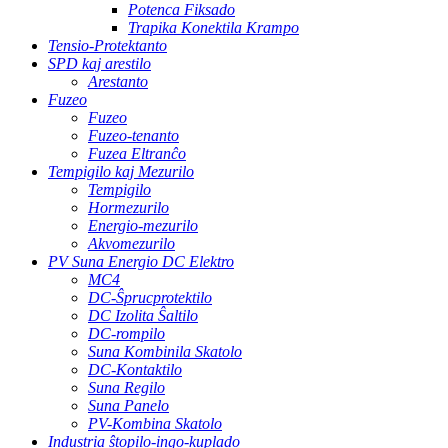
Potenca Fiksado
Trapika Konektila Krampo
Tensio-Protektanto
SPD kaj arestilo
Arestanto
Fuzeo
Fuzeo
Fuzeo-tenanto
Fuzea Eltranĉo
Tempigilo kaj Mezurilo
Tempigilo
Hormezurilo
Energio-mezurilo
Akvomezurilo
PV Suna Energio DC Elektro
MC4
DC-Ŝprucprotektilo
DC Izolita Ŝaltilo
DC-rompilo
Suna Kombinila Skatolo
DC-Kontaktilo
Suna Regilo
Suna Panelo
PV-Kombina Skatolo
Industria ŝtopilo-ingo-kuplado