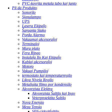
PVC-kovrita metala tubo kaj junto
Pli da Produkto
Sonorilo
Signalampo
UPS
Lasera Ekipaĵo
Ŝarganta Stako
Porda Alarmo
Vakuumaj akcesoraĵoj
Terminaloj
Mura plato
Fera Ringo
Instalaĵa Ilo Kaj Ekipaĵo
Kablaj akcesoraĵoj
Motoro
Vakuaj Pumpiloj
termostato kaj temperaturregilo
Likva Nivela Regilo
Metaligita filmo por kondensilo
Akvorezista Elektra
Akvorezista Ŝaltilo kaj Ingo
Veterprotektita Ŝaltilo
Nova Energio
Meza Tensio
SF6-cirkvitŝaltilo