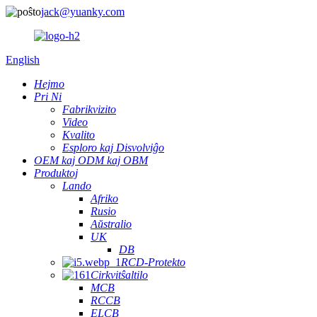
jack@yuanky.com
English
Hejmo
Pri Ni
Fabrikvizito
Video
Kvalito
Esploro kaj Disvolviĝo
OEM kaj ODM kaj OBM
Produktoj
Lando
Afriko
Rusio
Aŭstralio
UK
DB
RCD-Protekto
Cirkvitŝaltilo
MCB
RCCB
ELCB