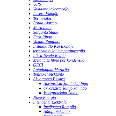
UPS
Vakuumaj akcesoraĵoj
Lasera Ekipaĵo
Terminaloj
Porda Alarmo
Mura plato
Ŝarganta Stako
Fera Ringo
Vakuaj Pumpiloj
Instalaĵa Ilo Kaj Ekipaĵo
termostato kaj temperaturregilo
Likva Nivela Regilo
Metaligita filmo por kondensilo
GFCI
Antaŭpagita Mezurilo
Tensio-Protektanto
Akvorezista Elektra
Akvorezista Ŝaltilo kaj Ingo
akvorezista ŝaltilo kaj ingo
Veterprotektita Ŝaltilo
Nova Energio
Inteligenta Elektraĵo
Inteligenta Rompilo
Aŭtoprotektanto