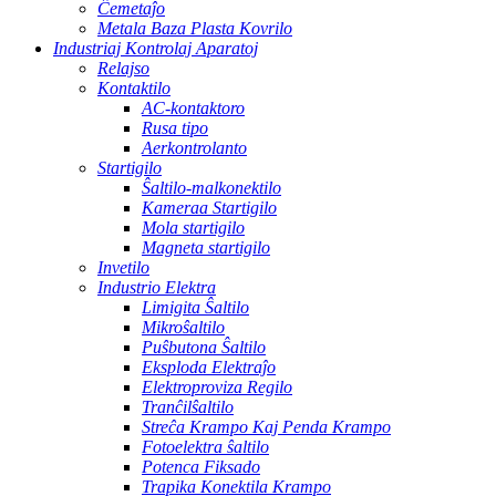
Ĉemetaĵo
Metala Baza Plasta Kovrilo
Industriaj Kontrolaj Aparatoj
Relajso
Kontaktilo
AC-kontaktoro
Rusa tipo
Aerkontrolanto
Startigilo
Ŝaltilo-malkonektilo
Kameraa Startigilo
Mola startigilo
Magneta startigilo
Invetilo
Industrio Elektra
Limigita Ŝaltilo
Mikroŝaltilo
Puŝbutona Ŝaltilo
Eksploda Elektraĵo
Elektroproviza Regilo
Tranĉilŝaltilo
Streĉa Krampo Kaj Penda Krampo
Fotoelektra ŝaltilo
Potenca Fiksado
Trapika Konektila Krampo