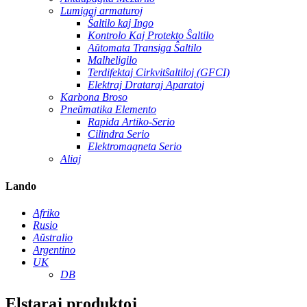
Lumigaj armaturoj
Ŝaltilo kaj Ingo
Kontrolo Kaj Protekto Ŝaltilo
Aŭtomata Transiga Ŝaltilo
Malheligilo
Terdifektaj Cirkvitŝaltiloj (GFCI)
Elektraj Drataraj Aparatoj
Karbona Broso
Pneŭmatika Elemento
Rapida Artiko-Serio
Cilindra Serio
Elektromagneta Serio
Aliaj
Lando
Afriko
Rusio
Aŭstralio
Argentino
UK
DB
Elstaraj produktoj