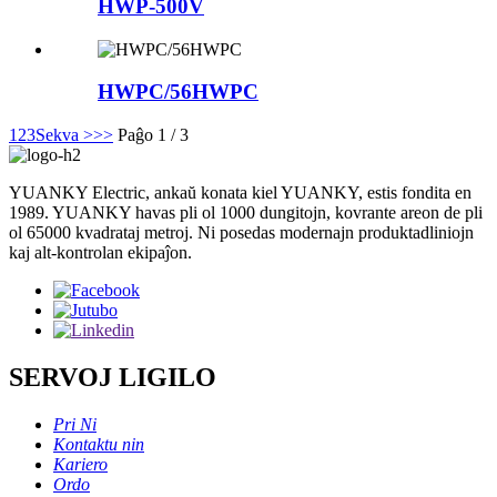
HWP-500V
HWPC/56HWPC
1
2
3
Sekva >
>>
Paĝo 1 / 3
YUANKY Electric, ankaŭ konata kiel YUANKY, estis fondita en
1989. YUANKY havas pli ol 1000 dungitojn, kovrante areon de pli
ol 65000 kvadrataj metroj. Ni posedas modernajn produktadliniojn
kaj alt-kontrolan ekipaĵon.
SERVOJ LIGILO
Pri Ni
Kontaktu nin
Kariero
Ordo