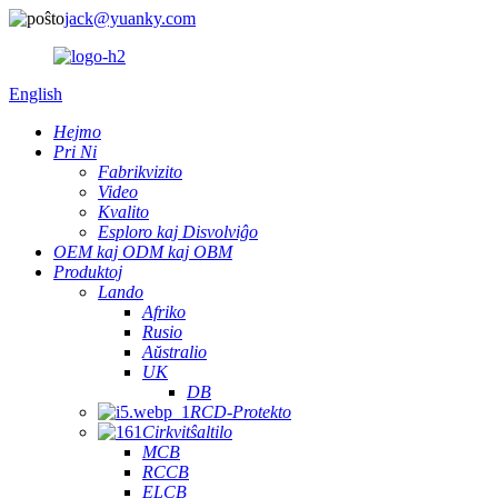
jack@yuanky.com
English
Hejmo
Pri Ni
Fabrikvizito
Video
Kvalito
Esploro kaj Disvolviĝo
OEM kaj ODM kaj OBM
Produktoj
Lando
Afriko
Rusio
Aŭstralio
UK
DB
RCD-Protekto
Cirkvitŝaltilo
MCB
RCCB
ELCB