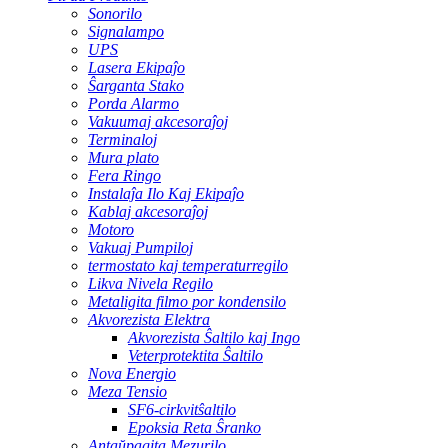
Sonorilo
Signalampo
UPS
Lasera Ekipaĵo
Ŝarganta Stako
Porda Alarmo
Vakuumaj akcesoraĵoj
Terminaloj
Mura plato
Fera Ringo
Instalaĵa Ilo Kaj Ekipaĵo
Kablaj akcesoraĵoj
Motoro
Vakuaj Pumpiloj
termostato kaj temperaturregilo
Likva Nivela Regilo
Metaligita filmo por kondensilo
Akvorezista Elektra
Akvorezista Ŝaltilo kaj Ingo
Veterprotektita Ŝaltilo
Nova Energio
Meza Tensio
SF6-cirkvitŝaltilo
Epoksia Reta Ŝranko
Antaŭpagita Mezurilo