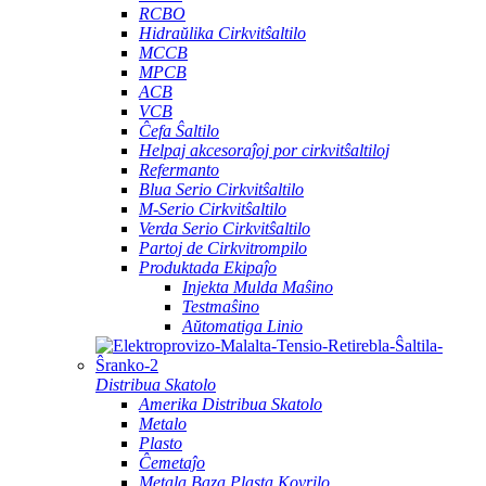
RCBO
Hidraŭlika Cirkvitŝaltilo
MCCB
MPCB
ACB
VCB
Ĉefa Ŝaltilo
Helpaj akcesoraĵoj por cirkvitŝaltiloj
Refermanto
Blua Serio Cirkvitŝaltilo
M-Serio Cirkvitŝaltilo
Verda Serio Cirkvitŝaltilo
Partoj de Cirkvitrompilo
Produktada Ekipaĵo
Injekta Mulda Maŝino
Testmaŝino
Aŭtomatiga Linio
Distribua Skatolo
Amerika Distribua Skatolo
Metalo
Plasto
Ĉemetaĵo
Metala Baza Plasta Kovrilo