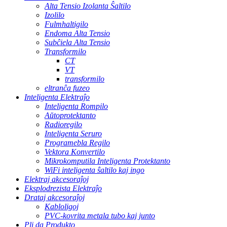
Alta Tensio Izolanta Ŝaltilo
Izolilo
Fulmhaltigilo
Endoma Alta Tensio
Subĉiela Alta Tensio
Transformilo
CT
VT
transformilo
eltranĉa fuzeo
Inteligenta Elektraĵo
Inteligenta Rompilo
Aŭtoprotektanto
Radioregilo
Inteligenta Seruro
Programebla Regilo
Vektora Konvertilo
Mikrokomputila Inteligenta Protektanto
WiFi inteligenta ŝaltilo kaj ingo
Elektraj akcesoraĵoj
Eksplodrezista Elektraĵo
Drataj akcesoraĵoj
Kabloligoj
PVC-kovrita metala tubo kaj junto
Pli da Produkto