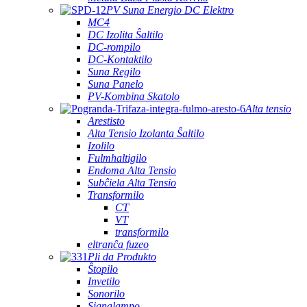
PV Suna Energio DC Elektro
MC4
DC Izolita Ŝaltilo
DC-rompilo
DC-Kontaktilo
Suna Regilo
Suna Panelo
PV-Kombina Skatolo
Alta tensio
Arestisto
Alta Tensio Izolanta Ŝaltilo
Izolilo
Fulmhaltigilo
Endoma Alta Tensio
Subĉiela Alta Tensio
Transformilo
CT
VT
transformilo
eltranĉa fuzeo
Pli da Produkto
Ŝtopilo
Invetilo
Sonorilo
Signalampo