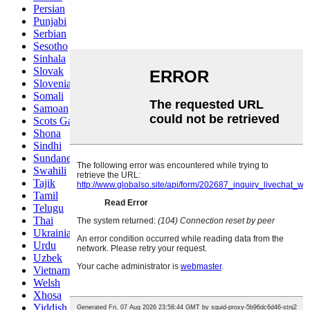
Persian
Punjabi
Serbian
Sesotho
Sinhala
Slovak
Slovenian
Somali
Samoan
Scots Gaelic
Shona
Sindhi
Sundanese
Swahili
Tajik
Tamil
Telugu
Thai
Ukrainian
Urdu
Uzbek
Vietnamese
Welsh
Xhosa
Yiddish