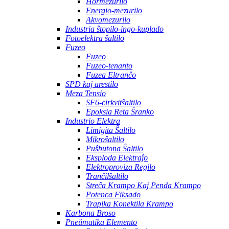
Hormezurilo
Energio-mezurilo
Akvomezurilo
Industria ŝtopilo-ingo-kuplado
Fotoelektra ŝaltilo
Fuzeo
Fuzeo
Fuzeo-tenanto
Fuzea Eltranĉo
SPD kaj arestilo
Meza Tensio
SF6-cirkvitŝaltilo
Epoksia Reta Ŝranko
Industrio Elektra
Limigita Ŝaltilo
Mikroŝaltilo
Puŝbutona Ŝaltilo
Eksploda Elektraĵo
Elektroproviza Regilo
Tranĉilŝaltilo
Streĉa Krampo Kaj Penda Krampo
Potenca Fiksado
Trapika Konektila Krampo
Karbona Broso
Pneŭmatika Elemento