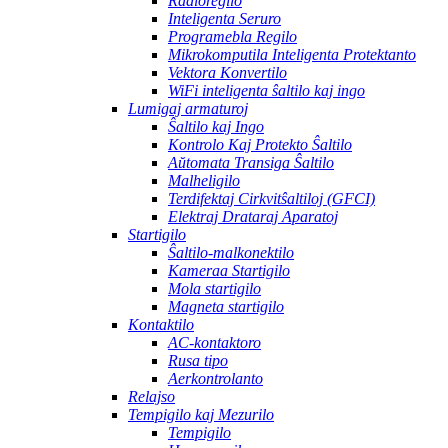
Radioregilo
Inteligenta Seruro
Programebla Regilo
Mikrokomputila Inteligenta Protektanto
Vektora Konvertilo
WiFi inteligenta ŝaltilo kaj ingo
Lumigaj armaturoj
Ŝaltilo kaj Ingo
Kontrolo Kaj Protekto Ŝaltilo
Aŭtomata Transiga Ŝaltilo
Malheligilo
Terdifektaj Cirkvitŝaltiloj (GFCI)
Elektraj Drataraj Aparatoj
Startigilo
Ŝaltilo-malkonektilo
Kameraa Startigilo
Mola startigilo
Magneta startigilo
Kontaktilo
AC-kontaktoro
Rusa tipo
Aerkontrolanto
Relajso
Tempigilo kaj Mezurilo
Tempigilo