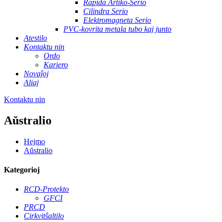
Rapida Artiko-Serio
Cilindra Serio
Elektromagneta Serio
PVC-kovrita metala tubo kaj junto
Atestilo
Kontaktu nin
Ordo
Kariero
Novaĵoj
Aliaj
Kontaktu nin
Aŭstralio
Hejmo
Aŭstralio
Kategorioj
RCD-Protekto
GFCI
PRCD
Cirkvitŝaltilo