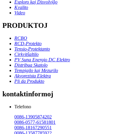
Esploro kaj Disvolviĝo
Kvalito
Video
PRODUKTOJ
RCBO
RCD-Protekto
Tensio-Protektanto
Cirkvitŝaltilo
PV Suna Energio DC Elektro
Distribua Skatolo
Tempigilo kaj Mezurilo
Akvorezista Elektra
Pli da Produkto
kontaktinformoj
Telefono
0086-13905874202
0086-0577-61581801
0086-18167290551
0086-13587785922