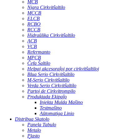
MCB
Nigra Cirkvitŝaltilo
MCCB
ELCB
RCBO
RCCB
Hidraŭlika Cirkvitŝaltilo
ACB
VCB
Refermanto
MPCB
Ĉefa Ŝaltilo
Helpaj akcesoraĵoj por cirkvitŝaltiloj
Blua Serio Cirkvitŝaltilo
M-Serio Cirkvitŝaltilo
Verda Serio Cirkvitŝaltilo
Partoj de Cirkvitrompilo
Produktada Ekipaĵo
Injekta Mulda Maŝino
Testmaŝino
Aŭtomatiga Linio
Distribua Skatolo
Panela Tabulo
Metalo
Plasto