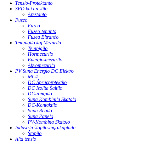
Tensio-Protektanto
SPD kaj arestilo
Arestanto
Fuzeo
Fuzeo
Fuzeo-tenanto
Fuzea Eltranĉo
Tempigilo kaj Mezurilo
Tempigilo
Hormezurilo
Energio-mezurilo
Akvomezurilo
PV Suna Energio DC Elektro
MC4
DC-Ŝprucprotektilo
DC Izolita Ŝaltilo
DC-rompilo
Suna Kombinila Skatolo
DC-Kontaktilo
Suna Regilo
Suna Panelo
PV-Kombina Skatolo
Industria ŝtopilo-ingo-kuplado
Ŝtopilo
Alta tensio