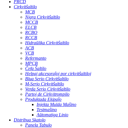
PRCD
Cirkvitŝaltilo
MCB
Nigra Cirkvitŝaltilo
MCCB
ELCB
RCBO
RCCB
Hidraŭlika Cirkvitŝaltilo
ACB
VCB
Refermanto
MPCB
Ĉefa Ŝaltilo
Helpaj akcesoraĵoj por cirkvitŝaltiloj
Blua Serio Cirkvitŝaltilo
M-Serio Cirkvitŝaltilo
Verda Serio Cirkvitŝaltilo
Partoj de Cirkvitrompilo
Produktada Ekipaĵo
Injekta Mulda Maŝino
Testmaŝino
Aŭtomatiga Linio
Distribua Skatolo
Panela Tabulo