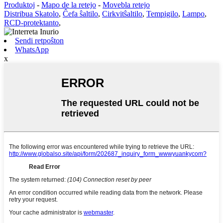
Produktoj
-
Mapo de la retejo
-
Movebla retejo
Distribua Skatolo
,
Ĉefa ŝaltilo
,
Cirkvitŝaltilo
,
Tempigilo
,
Lampo
,
RCD-protektanto
,
Sendi retpoŝton
WhatsApp
x