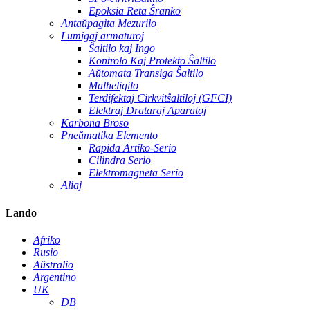
Epoksia Reta Ŝranko
Antaŭpagita Mezurilo
Lumigaj armaturoj
Ŝaltilo kaj Ingo
Kontrolo Kaj Protekto Ŝaltilo
Aŭtomata Transiga Ŝaltilo
Malheligilo
Terdifektaj Cirkvitŝaltiloj (GFCI)
Elektraj Drataraj Aparatoj
Karbona Broso
Pneŭmatika Elemento
Rapida Artiko-Serio
Cilindra Serio
Elektromagneta Serio
Aliaj
Lando
Afriko
Rusio
Aŭstralio
Argentino
UK
DB