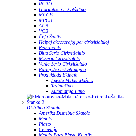
RCBO
Hidraŭlika Cirkvitŝaltilo
MCCB
MPCB
ACB
VCB
Ĉefa Ŝaltilo
Helpaj akcesoraĵoj por cirkvitŝaltiloj
Refermanto
Blua Serio Cirkvitŝaltilo
M-Serio Cirkvitŝaltilo
Verda Serio Cirkvitŝaltilo
Partoj de Cirkvitrompilo
Produktada Ekipaĵo
Injekta Mulda Maŝino
Testmaŝino
Aŭtomatiga Linio
Distribua Skatolo
Amerika Distribua Skatolo
Metalo
Plasto
Ĉemetaĵo
Metala Baza Plasta Kovrilo