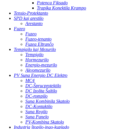
Potenca Fiksado
Trapika Konektila Krampo
Tensio-Protektanto
SPD kaj arestilo
Arestanto
Fuzeo
Fuzeo
Fuzeo-tenanto
Fuzea Eltranĉo
Tempigilo kaj Mezurilo
Tempigilo
Hormezurilo
Energio-mezurilo
Akvomezurilo
PV Suna Energio DC Elektro
MC4
DC-Ŝprucprotektilo
DC Izolita Ŝaltilo
DC-rompilo
Suna Kombinila Skatolo
DC-Kontaktilo
Suna Regilo
Suna Panelo
PV-Kombina Skatolo
Industria ŝtopilo-ingo-kuplado