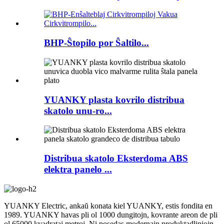
BHP-Ŝtopilo por Ŝaltilo...
YUANKY plasta kovrilo distribua
skatolo unu-ro...
Distribua skatolo Eksterdoma ABS
elektra panelo ...
YUANKY Electric, ankaŭ konata kiel YUANKY, estis fondita en
1989. YUANKY havas pli ol 1000 dungitojn, kovrante areon de pli
ol 65000 kvadrataj metroj. Ni posedas modernajn produktadliniojn