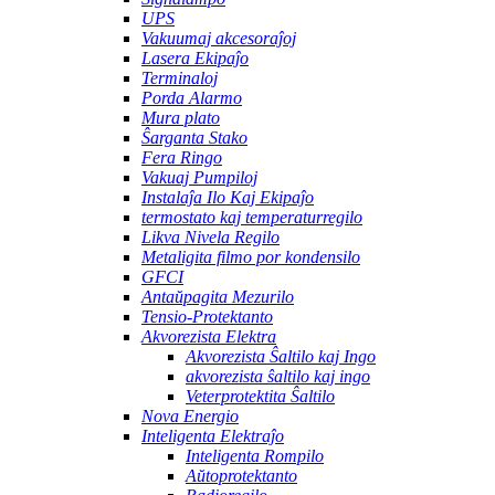
UPS
Vakuumaj akcesoraĵoj
Lasera Ekipaĵo
Terminaloj
Porda Alarmo
Mura plato
Ŝarganta Stako
Fera Ringo
Vakuaj Pumpiloj
Instalaĵa Ilo Kaj Ekipaĵo
termostato kaj temperaturregilo
Likva Nivela Regilo
Metaligita filmo por kondensilo
GFCI
Antaŭpagita Mezurilo
Tensio-Protektanto
Akvorezista Elektra
Akvorezista Ŝaltilo kaj Ingo
akvorezista ŝaltilo kaj ingo
Veterprotektita Ŝaltilo
Nova Energio
Inteligenta Elektraĵo
Inteligenta Rompilo
Aŭtoprotektanto