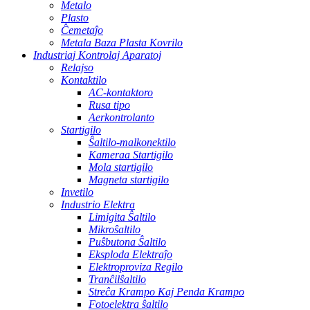
Metalo
Plasto
Ĉemetaĵo
Metala Baza Plasta Kovrilo
Industriaj Kontrolaj Aparatoj
Relajso
Kontaktilo
AC-kontaktoro
Rusa tipo
Aerkontrolanto
Startigilo
Ŝaltilo-malkonektilo
Kameraa Startigilo
Mola startigilo
Magneta startigilo
Invetilo
Industrio Elektra
Limigita Ŝaltilo
Mikroŝaltilo
Puŝbutona Ŝaltilo
Eksploda Elektraĵo
Elektroproviza Regilo
Tranĉilŝaltilo
Streĉa Krampo Kaj Penda Krampo
Fotoelektra ŝaltilo