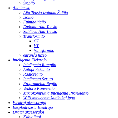
Ŝtopilo
Alta tensio
Alta Tensio Izolanta Ŝaltilo
Izolilo
Fulmhaltigilo
Endoma Alta Tensio
Subĉiela Alta Tensio
Transformilo
CT
VT
transformilo
eltranĉa fuzeo
Inteligenta Elektraĵo
Inteligenta Rompilo
Aŭtoprotektanto
Radioregilo
Inteligenta Seruro
Programebla Regilo
Vektora Konvertilo
Mikrokomputila Inteligenta Protektanto
WiFi inteligenta ŝaltilo kaj ingo
Elektraj akcesoraĵoj
Eksplodrezista Elektraĵo
Drataj akcesoraĵoj
Kabloligoj