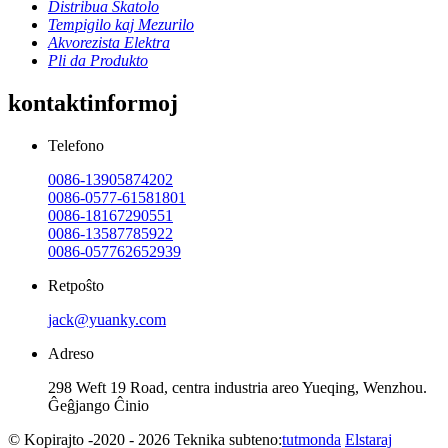
Distribua Skatolo
Tempigilo kaj Mezurilo
Akvorezista Elektra
Pli da Produkto
kontaktinformoj
Telefono
0086-13905874202
0086-0577-61581801
0086-18167290551
0086-13587785922
0086-057762652939
Retpoŝto
jack@yuanky.com
Adreso
298 Weft 19 Road, centra industria areo Yueqing, Wenzhou.
Ĝeĝjango Ĉinio
© Kopirajto -2020 - 2026 Teknika subteno:
tutmonda
Elstaraj