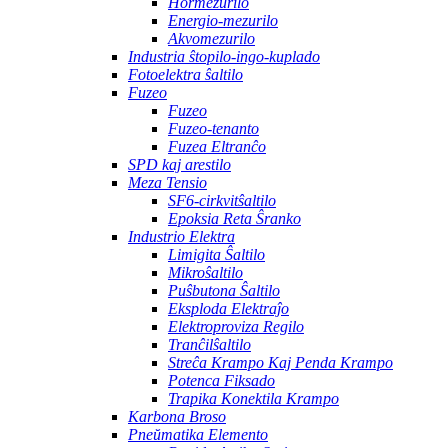
Hormezurilo
Energio-mezurilo
Akvomezurilo
Industria ŝtopilo-ingo-kuplado
Fotoelektra ŝaltilo
Fuzeo
Fuzeo
Fuzeo-tenanto
Fuzea Eltranĉo
SPD kaj arestilo
Meza Tensio
SF6-cirkvitŝaltilo
Epoksia Reta Ŝranko
Industrio Elektra
Limigita Ŝaltilo
Mikroŝaltilo
Puŝbutona Ŝaltilo
Eksploda Elektraĵo
Elektroproviza Regilo
Tranĉilŝaltilo
Streĉa Krampo Kaj Penda Krampo
Potenca Fiksado
Trapika Konektila Krampo
Karbona Broso
Pneŭmatika Elemento