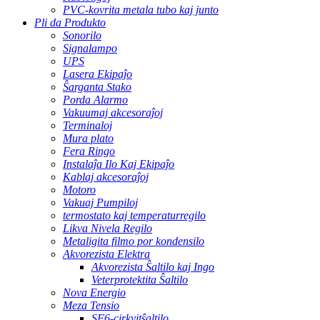
PVC-kovrita metala tubo kaj junto
Pli da Produkto
Sonorilo
Signalampo
UPS
Lasera Ekipaĵo
Ŝarganta Stako
Porda Alarmo
Vakuumaj akcesoraĵoj
Terminaloj
Mura plato
Fera Ringo
Instalaĵa Ilo Kaj Ekipaĵo
Kablaj akcesoraĵoj
Motoro
Vakuaj Pumpiloj
termostato kaj temperaturregilo
Likva Nivela Regilo
Metaligita filmo por kondensilo
Akvorezista Elektra
Akvorezista Ŝaltilo kaj Ingo
Veterprotektita Ŝaltilo
Nova Energio
Meza Tensio
SF6-cirkvitŝaltilo