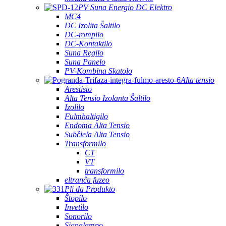
PV Suna Energio DC Elektro
MC4
DC Izolita Ŝaltilo
DC-rompilo
DC-Kontaktilo
Suna Regilo
Suna Panelo
PV-Kombina Skatolo
Alta tensio
Arestisto
Alta Tensio Izolanta Ŝaltilo
Izolilo
Fulmhaltigilo
Endoma Alta Tensio
Subĉiela Alta Tensio
Transformilo
CT
VT
transformilo
eltranĉa fuzeo
Pli da Produkto
Ŝtopilo
Invetilo
Sonorilo
Signalampo