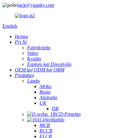
jack@yuanky.com
English
Hejmo
Pri Ni
Fabrikvizito
Video
Kvalito
Esploro kaj Disvolviĝo
OEM kaj ODM kaj OBM
Produktoj
Lando
Afriko
Rusio
Aŭstralio
UK
DB
RCD-Protekto
Cirkvitŝaltilo
MCB
RCCB
ELCB