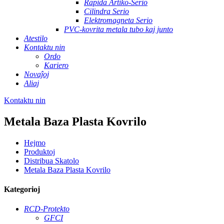
Rapida Artiko-Serio
Cilindra Serio
Elektromagneta Serio
PVC-kovrita metala tubo kaj junto
Atestilo
Kontaktu nin
Ordo
Kariero
Novaĵoj
Aliaj
Kontaktu nin
Metala Baza Plasta Kovrilo
Hejmo
Produktoj
Distribua Skatolo
Metala Baza Plasta Kovrilo
Kategorioj
RCD-Protekto
GFCI