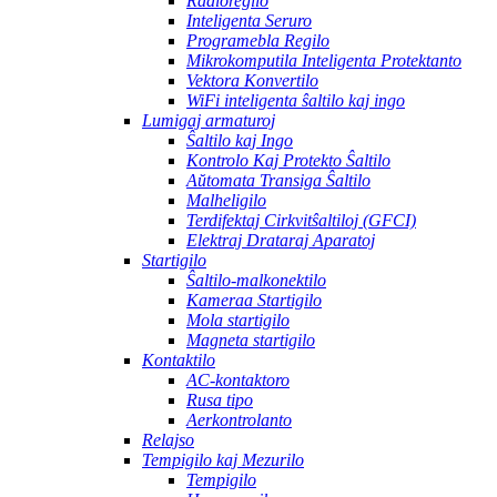
Radioregilo
Inteligenta Seruro
Programebla Regilo
Mikrokomputila Inteligenta Protektanto
Vektora Konvertilo
WiFi inteligenta ŝaltilo kaj ingo
Lumigaj armaturoj
Ŝaltilo kaj Ingo
Kontrolo Kaj Protekto Ŝaltilo
Aŭtomata Transiga Ŝaltilo
Malheligilo
Terdifektaj Cirkvitŝaltiloj (GFCI)
Elektraj Drataraj Aparatoj
Startigilo
Ŝaltilo-malkonektilo
Kameraa Startigilo
Mola startigilo
Magneta startigilo
Kontaktilo
AC-kontaktoro
Rusa tipo
Aerkontrolanto
Relajso
Tempigilo kaj Mezurilo
Tempigilo