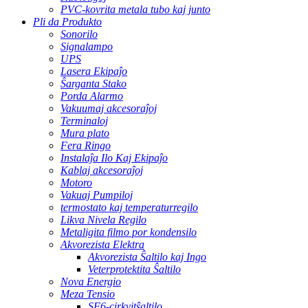
PVC-kovrita metala tubo kaj junto
Pli da Produkto
Sonorilo
Signalampo
UPS
Lasera Ekipaĵo
Ŝarganta Stako
Porda Alarmo
Vakuumaj akcesoraĵoj
Terminaloj
Mura plato
Fera Ringo
Instalaĵa Ilo Kaj Ekipaĵo
Kablaj akcesoraĵoj
Motoro
Vakuaj Pumpiloj
termostato kaj temperaturregilo
Likva Nivela Regilo
Metaligita filmo por kondensilo
Akvorezista Elektra
Akvorezista Ŝaltilo kaj Ingo
Veterprotektita Ŝaltilo
Nova Energio
Meza Tensio
SF6-cirkvitŝaltilo