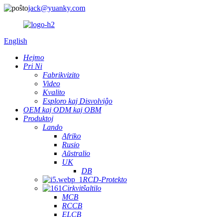
jack@yuanky.com
English
Hejmo
Pri Ni
Fabrikvizito
Video
Kvalito
Esploro kaj Disvolviĝo
OEM kaj ODM kaj OBM
Produktoj
Lando
Afriko
Rusio
Aŭstralio
UK
DB
RCD-Protekto
Cirkvitŝaltilo
MCB
RCCB
ELCB