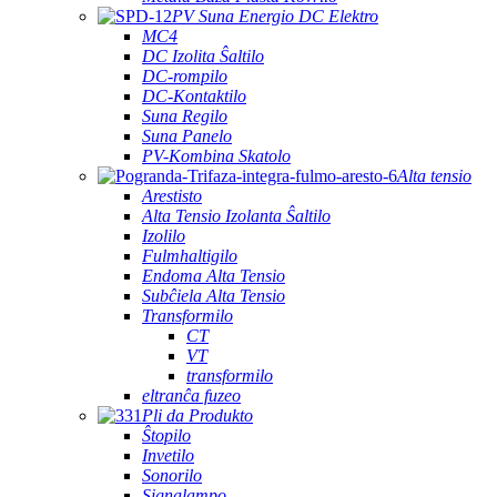
PV Suna Energio DC Elektro
MC4
DC Izolita Ŝaltilo
DC-rompilo
DC-Kontaktilo
Suna Regilo
Suna Panelo
PV-Kombina Skatolo
Alta tensio
Arestisto
Alta Tensio Izolanta Ŝaltilo
Izolilo
Fulmhaltigilo
Endoma Alta Tensio
Subĉiela Alta Tensio
Transformilo
CT
VT
transformilo
eltranĉa fuzeo
Pli da Produkto
Ŝtopilo
Invetilo
Sonorilo
Signalampo