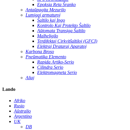
Epoksia Reta Ŝranko
Antaŭpagita Mezurilo
Lumigaj armaturoj
Ŝaltilo kaj Ingo
Kontrolo Kaj Protekto Ŝaltilo
Aŭtomata Transiga Ŝaltilo
Malheligilo
Terdifektaj Cirkvitŝaltiloj (GFCI)
Elektraj Drataraj Aparatoj
Karbona Broso
Pneŭmatika Elemento
Rapida Artiko-Serio
Cilindra Serio
Elektromagneta Serio
Aliaj
Lando
Afriko
Rusio
Aŭstralio
Argentino
UK
DB