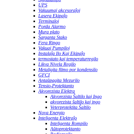
UPS
Vakuumaj akcesoraĵoj
Lasera Ekipaĵo
Terminaloj
Porda Alarmo
Mura plato
Ŝarganta Stako
Fera Ringo
Vakuaj Pumpiloj
Instalaĵa Ilo Kaj Ekipaĵo
termostato kaj temperaturregilo
Likva Nivela Regilo
Metaligita filmo por kondensilo
GFCI
Antaŭpagita Mezurilo
Tensio-Protektanto
Akvorezista Elektra
Akvorezista Ŝaltilo kaj Ingo
akvorezista ŝaltilo kaj ingo
Veterprotektita Ŝaltilo
Nova Energio
Inteligenta Elektraĵo
Inteligenta Rompilo
Aŭtoprotektanto