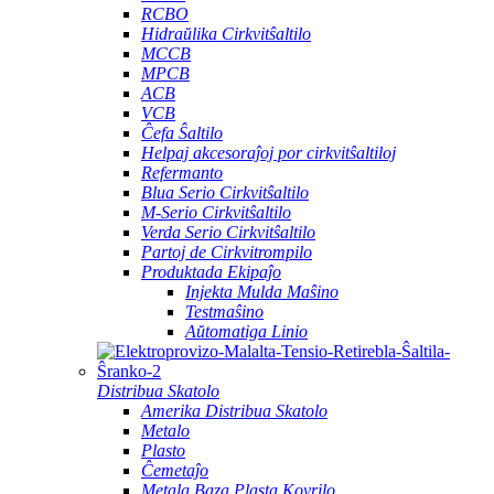
RCBO
Hidraŭlika Cirkvitŝaltilo
MCCB
MPCB
ACB
VCB
Ĉefa Ŝaltilo
Helpaj akcesoraĵoj por cirkvitŝaltiloj
Refermanto
Blua Serio Cirkvitŝaltilo
M-Serio Cirkvitŝaltilo
Verda Serio Cirkvitŝaltilo
Partoj de Cirkvitrompilo
Produktada Ekipaĵo
Injekta Mulda Maŝino
Testmaŝino
Aŭtomatiga Linio
Distribua Skatolo
Amerika Distribua Skatolo
Metalo
Plasto
Ĉemetaĵo
Metala Baza Plasta Kovrilo