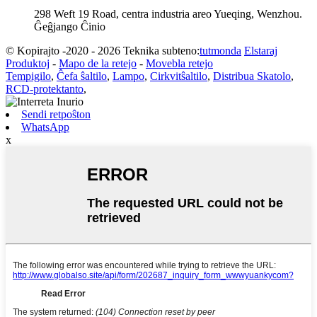
298 Weft 19 Road, centra industria areo Yueqing, Wenzhou.
Ĝeĝjango Ĉinio
© Kopirajto -2020 - 2026 Teknika subteno:
tutmonda
Elstaraj
Produktoj
-
Mapo de la retejo
-
Movebla retejo
Tempigilo
,
Ĉefa ŝaltilo
,
Lampo
,
Cirkvitŝaltilo
,
Distribua Skatolo
,
RCD-protektanto
,
Sendi retpoŝton
WhatsApp
x