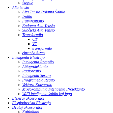
Ŝtopilo
Alta tensio
Alta Tensio Izolanta Ŝaltilo
Izolilo
Fulmhaltigilo
Endoma Alta Tensio
Subĉiela Alta Tensio
Transformilo
CT
VT
transformilo
eltranĉa fuzeo
Inteligenta Elektraĵo
Inteligenta Rompilo
Aŭtoprotektanto
Radioregilo
Inteligenta Seruro
Programebla Regilo
Vektora Konvertilo
Mikrokomputila Inteligenta Protektanto
WiFi inteligenta ŝaltilo kaj ingo
Elektraj akcesoraĵoj
Eksplodrezista Elektraĵo
Drataj akcesoraĵoj
Kabloligoj