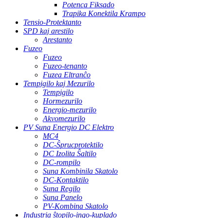
Potenca Fiksado
Trapika Konektila Krampo
Tensio-Protektanto
SPD kaj arestilo
Arestanto
Fuzeo
Fuzeo
Fuzeo-tenanto
Fuzea Eltranĉo
Tempigilo kaj Mezurilo
Tempigilo
Hormezurilo
Energio-mezurilo
Akvomezurilo
PV Suna Energio DC Elektro
MC4
DC-Ŝprucprotektilo
DC Izolita Ŝaltilo
DC-rompilo
Suna Kombinila Skatolo
DC-Kontaktilo
Suna Regilo
Suna Panelo
PV-Kombina Skatolo
Industria ŝtopilo-ingo-kuplado