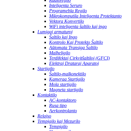
Radioregilo
Inteligenta Seruro
Programebla Regilo
Mikrokomputila Inteligenta Protektanto
Vektora Konvertilo
WiFi inteligenta ŝaltilo kaj ingo
Lumigaj armaturoj
Ŝaltilo kaj Ingo
Kontrolo Kaj Protekto Ŝaltilo
Aŭtomata Transiga Ŝaltilo
Malheligilo
Terdifektaj Cirkvitŝaltiloj (GFCI)
Elektraj Drataraj Aparatoj
Startigilo
Ŝaltilo-malkonektilo
Kameraa Startigilo
Mola startigilo
Magneta startigilo
Kontaktilo
AC-kontaktoro
Rusa tipo
Aerkontrolanto
Relajso
Tempigilo kaj Mezurilo
Tempigilo