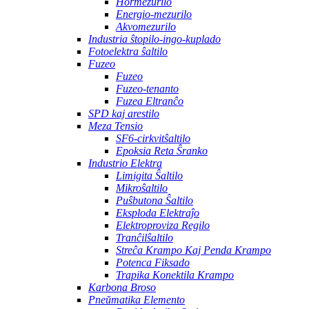
Hormezurilo
Energio-mezurilo
Akvomezurilo
Industria ŝtopilo-ingo-kuplado
Fotoelektra ŝaltilo
Fuzeo
Fuzeo
Fuzeo-tenanto
Fuzea Eltranĉo
SPD kaj arestilo
Meza Tensio
SF6-cirkvitŝaltilo
Epoksia Reta Ŝranko
Industrio Elektra
Limigita Ŝaltilo
Mikroŝaltilo
Puŝbutona Ŝaltilo
Eksploda Elektraĵo
Elektroproviza Regilo
Tranĉilŝaltilo
Streĉa Krampo Kaj Penda Krampo
Potenca Fiksado
Trapika Konektila Krampo
Karbona Broso
Pneŭmatika Elemento