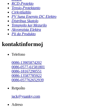
RCD-Protekto
Tensio-Protektanto
Cirkvitŝaltilo
PV Suna Energio DC Elektro
Distribua Skatolo
Tempigilo kaj Mezurilo
Akvorezista Elektra
Pli da Produkto
kontaktinformoj
Telefono
0086-13905874202
0086-0577-61581801
0086-18167290551
0086-13587785922
0086-057762652939
Retpoŝto
jack@yuanky.com
Adreso