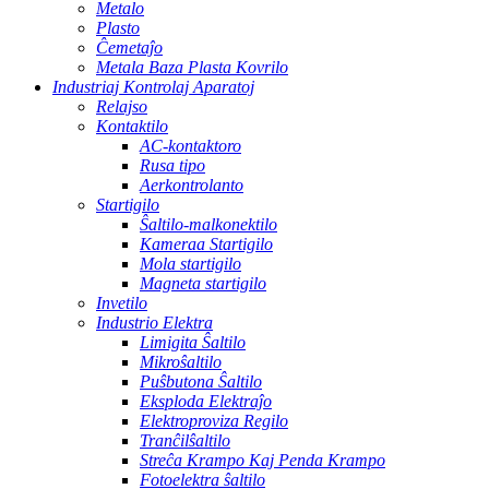
Metalo
Plasto
Ĉemetaĵo
Metala Baza Plasta Kovrilo
Industriaj Kontrolaj Aparatoj
Relajso
Kontaktilo
AC-kontaktoro
Rusa tipo
Aerkontrolanto
Startigilo
Ŝaltilo-malkonektilo
Kameraa Startigilo
Mola startigilo
Magneta startigilo
Invetilo
Industrio Elektra
Limigita Ŝaltilo
Mikroŝaltilo
Puŝbutona Ŝaltilo
Eksploda Elektraĵo
Elektroproviza Regilo
Tranĉilŝaltilo
Streĉa Krampo Kaj Penda Krampo
Fotoelektra ŝaltilo