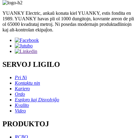
YUANKY Electric, ankaŭ konata kiel YUANKY, estis fondita en
1989. YUANKY havas pli ol 1000 dungitojn, kovrante areon de pli
ol 65000 kvadrataj metroj. Ni posedas modernajn produktadliniojn
kaj alt-kontrolan ekipaĵon.
SERVOJ LIGILO
Pri Ni
Kontaktu nin
Kariero
Ordo
Esploro kaj Disvolviĝo
Kvalito
Video
PRODUKTOJ
RCBO