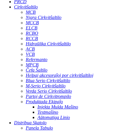
PRCD
Cirkvitŝaltilo
MCB
Nigra Cirkvitŝaltilo
MCCB
ELCB
RCBO
RCCB
Hidraŭlika Cirkvitŝaltilo
ACB
VCB
Refermanto
MPCB
Ĉefa Ŝaltilo
Helpaj akcesoraĵoj por cirkvitŝaltiloj
Blua Serio Cirkvitŝaltilo
M-Serio Cirkvitŝaltilo
Verda Serio Cirkvitŝaltilo
Partoj de Cirkvitrompilo
Produktada Ekipaĵo
Injekta Mulda Maŝino
Testmaŝino
Aŭtomatiga Linio
Distribua Skatolo
Panela Tabulo