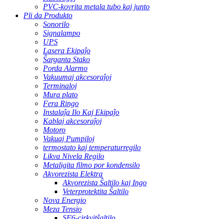
PVC-kovrita metala tubo kaj junto
Pli da Produkto
Sonorilo
Signalampo
UPS
Lasera Ekipaĵo
Ŝarganta Stako
Porda Alarmo
Vakuumaj akcesoraĵoj
Terminaloj
Mura plato
Fera Ringo
Instalaĵa Ilo Kaj Ekipaĵo
Kablaj akcesoraĵoj
Motoro
Vakuaj Pumpiloj
termostato kaj temperaturregilo
Likva Nivela Regilo
Metaligita filmo por kondensilo
Akvorezista Elektra
Akvorezista Ŝaltilo kaj Ingo
Veterprotektita Ŝaltilo
Nova Energio
Meza Tensio
SF6-cirkvitŝaltilo