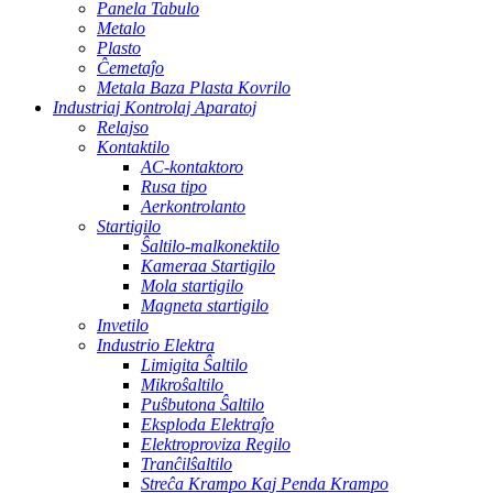
Panela Tabulo
Metalo
Plasto
Ĉemetaĵo
Metala Baza Plasta Kovrilo
Industriaj Kontrolaj Aparatoj
Relajso
Kontaktilo
AC-kontaktoro
Rusa tipo
Aerkontrolanto
Startigilo
Ŝaltilo-malkonektilo
Kameraa Startigilo
Mola startigilo
Magneta startigilo
Invetilo
Industrio Elektra
Limigita Ŝaltilo
Mikroŝaltilo
Puŝbutona Ŝaltilo
Eksploda Elektraĵo
Elektroproviza Regilo
Tranĉilŝaltilo
Streĉa Krampo Kaj Penda Krampo