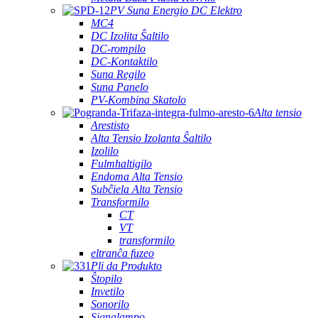
PV Suna Energio DC Elektro
MC4
DC Izolita Ŝaltilo
DC-rompilo
DC-Kontaktilo
Suna Regilo
Suna Panelo
PV-Kombina Skatolo
Alta tensio
Arestisto
Alta Tensio Izolanta Ŝaltilo
Izolilo
Fulmhaltigilo
Endoma Alta Tensio
Subĉiela Alta Tensio
Transformilo
CT
VT
transformilo
eltranĉa fuzeo
Pli da Produkto
Ŝtopilo
Invetilo
Sonorilo
Signalampo