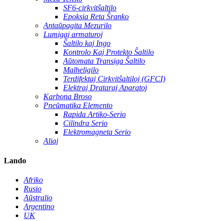
SF6-cirkvitŝaltilo
Epoksia Reta Ŝranko
Antaŭpagita Mezurilo
Lumigaj armaturoj
Ŝaltilo kaj Ingo
Kontrolo Kaj Protekto Ŝaltilo
Aŭtomata Transiga Ŝaltilo
Malheligilo
Terdifektaj Cirkvitŝaltiloj (GFCI)
Elektraj Drataraj Aparatoj
Karbona Broso
Pneŭmatika Elemento
Rapida Artiko-Serio
Cilindra Serio
Elektromagneta Serio
Aliaj
Lando
Afriko
Rusio
Aŭstralio
Argentino
UK