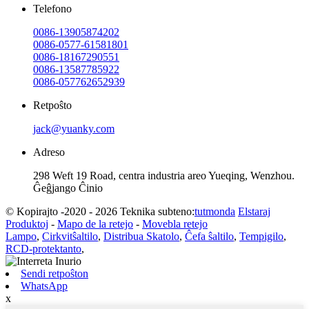
Telefono
0086-13905874202
0086-0577-61581801
0086-18167290551
0086-13587785922
0086-057762652939
Retpoŝto
jack@yuanky.com
Adreso
298 Weft 19 Road, centra industria areo Yueqing, Wenzhou.
Ĝeĝjango Ĉinio
© Kopirajto -2020 - 2026 Teknika subteno:
tutmonda
Elstaraj
Produktoj
-
Mapo de la retejo
-
Movebla retejo
Lampo
,
Cirkvitŝaltilo
,
Distribua Skatolo
,
Ĉefa ŝaltilo
,
Tempigilo
,
RCD-protektanto
,
Sendi retpoŝton
WhatsApp
x