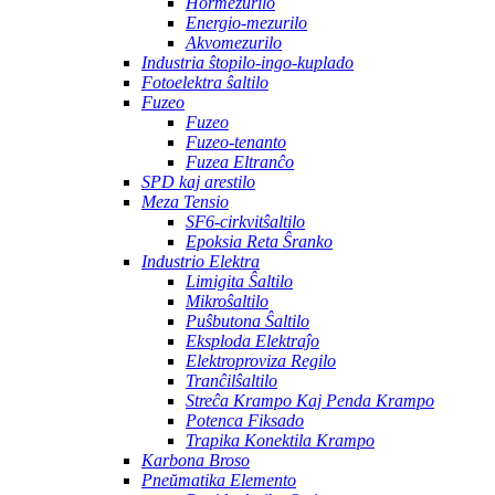
Hormezurilo
Energio-mezurilo
Akvomezurilo
Industria ŝtopilo-ingo-kuplado
Fotoelektra ŝaltilo
Fuzeo
Fuzeo
Fuzeo-tenanto
Fuzea Eltranĉo
SPD kaj arestilo
Meza Tensio
SF6-cirkvitŝaltilo
Epoksia Reta Ŝranko
Industrio Elektra
Limigita Ŝaltilo
Mikroŝaltilo
Puŝbutona Ŝaltilo
Eksploda Elektraĵo
Elektroproviza Regilo
Tranĉilŝaltilo
Streĉa Krampo Kaj Penda Krampo
Potenca Fiksado
Trapika Konektila Krampo
Karbona Broso
Pneŭmatika Elemento