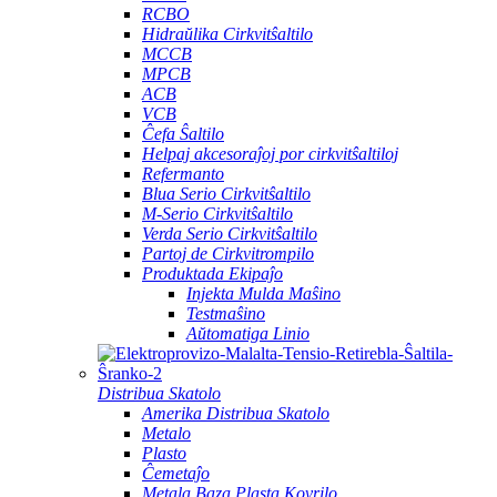
RCBO
Hidraŭlika Cirkvitŝaltilo
MCCB
MPCB
ACB
VCB
Ĉefa Ŝaltilo
Helpaj akcesoraĵoj por cirkvitŝaltiloj
Refermanto
Blua Serio Cirkvitŝaltilo
M-Serio Cirkvitŝaltilo
Verda Serio Cirkvitŝaltilo
Partoj de Cirkvitrompilo
Produktada Ekipaĵo
Injekta Mulda Maŝino
Testmaŝino
Aŭtomatiga Linio
Distribua Skatolo
Amerika Distribua Skatolo
Metalo
Plasto
Ĉemetaĵo
Metala Baza Plasta Kovrilo