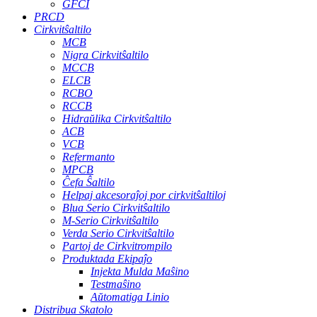
GFCI
PRCD
Cirkvitŝaltilo
MCB
Nigra Cirkvitŝaltilo
MCCB
ELCB
RCBO
RCCB
Hidraŭlika Cirkvitŝaltilo
ACB
VCB
Refermanto
MPCB
Ĉefa Ŝaltilo
Helpaj akcesoraĵoj por cirkvitŝaltiloj
Blua Serio Cirkvitŝaltilo
M-Serio Cirkvitŝaltilo
Verda Serio Cirkvitŝaltilo
Partoj de Cirkvitrompilo
Produktada Ekipaĵo
Injekta Mulda Maŝino
Testmaŝino
Aŭtomatiga Linio
Distribua Skatolo