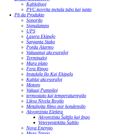
Kabloligoj
PVC-kovrita metala tubo kaj junto
Pli da Produkto
Sonorilo
Signalampo
UPS
Lasera Ekipaĵo
Ŝarganta Stako
Porda Alarmo
Vakuumaj akcesoraĵoj
Terminaloj
Mura plato
Fera Ringo
Instalaĵa Ilo Kaj Ekipaĵo
Kablaj akcesoraĵoj
Motoro
Vakuaj Pumpiloj
termostato kaj temperaturregilo
Likva Nivela Regilo
Metaligita filmo por kondensilo
Akvorezista Elektra
Akvorezista Ŝaltilo kaj Ingo
Veterprotektita Ŝaltilo
Nova Energio
Meza Tensio