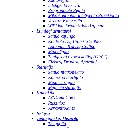
Radioregilo
Inteligenta Seruro
Programebla Regilo
Mikrokomputila Inteligenta Protektanto
Vektora Konvertilo
WiFi inteligenta ŝaltilo kaj ingo
Lumigaj armaturoj
Ŝaltilo kaj Ingo
Kontrolo Kaj Protekto Ŝaltilo
Aŭtomata Transiga Ŝaltilo
Malheligilo
Terdifektaj Cirkvitŝaltiloj (GFCI)
Elektraj Drataraj Aparatoj
Startigilo
Ŝaltilo-malkonektilo
Kameraa Startigilo
Mola startigilo
Magneta startigilo
Kontaktilo
AC-kontaktoro
Rusa tipo
Aerkontrolanto
Relajso
Tempigilo kaj Mezurilo
Tempigilo