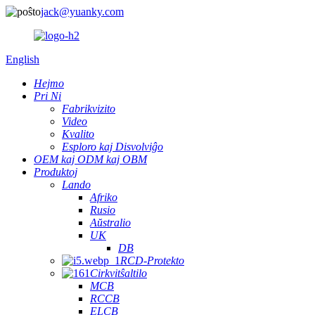
jack@yuanky.com
English
Hejmo
Pri Ni
Fabrikvizito
Video
Kvalito
Esploro kaj Disvolviĝo
OEM kaj ODM kaj OBM
Produktoj
Lando
Afriko
Rusio
Aŭstralio
UK
DB
RCD-Protekto
Cirkvitŝaltilo
MCB
RCCB
ELCB