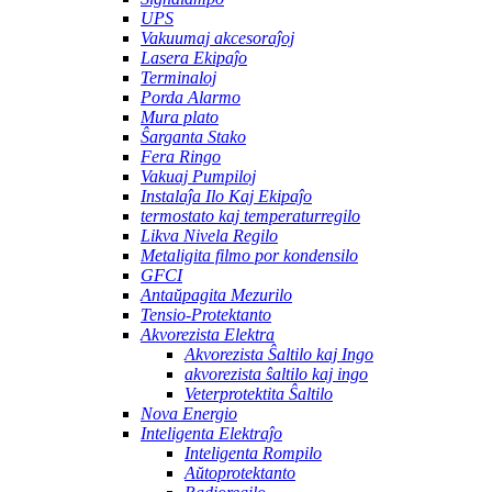
UPS
Vakuumaj akcesoraĵoj
Lasera Ekipaĵo
Terminaloj
Porda Alarmo
Mura plato
Ŝarganta Stako
Fera Ringo
Vakuaj Pumpiloj
Instalaĵa Ilo Kaj Ekipaĵo
termostato kaj temperaturregilo
Likva Nivela Regilo
Metaligita filmo por kondensilo
GFCI
Antaŭpagita Mezurilo
Tensio-Protektanto
Akvorezista Elektra
Akvorezista Ŝaltilo kaj Ingo
akvorezista ŝaltilo kaj ingo
Veterprotektita Ŝaltilo
Nova Energio
Inteligenta Elektraĵo
Inteligenta Rompilo
Aŭtoprotektanto