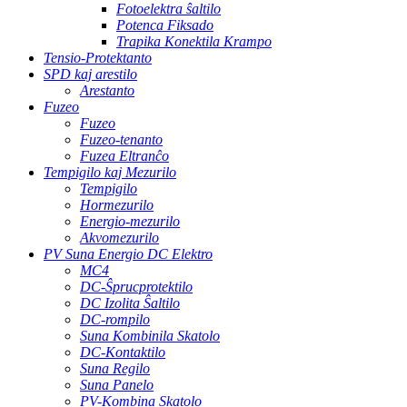
Fotoelektra ŝaltilo
Potenca Fiksado
Trapika Konektila Krampo
Tensio-Protektanto
SPD kaj arestilo
Arestanto
Fuzeo
Fuzeo
Fuzeo-tenanto
Fuzea Eltranĉo
Tempigilo kaj Mezurilo
Tempigilo
Hormezurilo
Energio-mezurilo
Akvomezurilo
PV Suna Energio DC Elektro
MC4
DC-Ŝprucprotektilo
DC Izolita Ŝaltilo
DC-rompilo
Suna Kombinila Skatolo
DC-Kontaktilo
Suna Regilo
Suna Panelo
PV-Kombina Skatolo