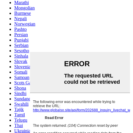
Marathi
Mongolian
Burmese
Nepali
Norwegian
Pashto
Persian
Punjabi
Serbian
Sesotho
Sinhala
Slovak
Slovenian
Somali
Samoan
Scots Gaelic
Shona
Sindhi
Sundanese
Swahili
Tajik
Tamil
Telugu
Thai
Ukrainian