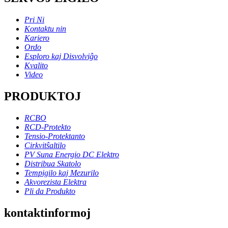
Pri Ni
Kontaktu nin
Kariero
Ordo
Esploro kaj Disvolviĝo
Kvalito
Video
PRODUKTOJ
RCBO
RCD-Protekto
Tensio-Protektanto
Cirkvitŝaltilo
PV Suna Energio DC Elektro
Distribua Skatolo
Tempigilo kaj Mezurilo
Akvorezista Elektra
Pli da Produkto
kontaktinformoj