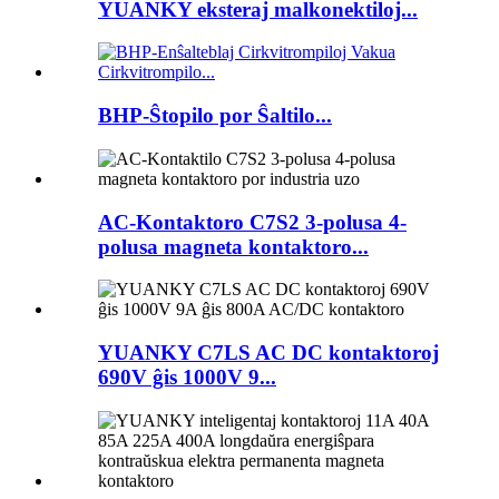
YUANKY eksteraj malkonektiloj...
BHP-Ŝtopilo por Ŝaltilo...
AC-Kontaktoro C7S2 3-polusa 4-
polusa magneta kontaktoro...
YUANKY C7LS AC DC kontaktoroj
690V ĝis 1000V 9...