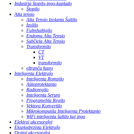
Industria ŝtopilo-ingo-kuplado
Ŝtopilo
Alta tensio
Alta Tensio Izolanta Ŝaltilo
Izolilo
Fulmhaltigilo
Endoma Alta Tensio
Subĉiela Alta Tensio
Transformilo
CT
VT
transformilo
eltranĉa fuzeo
Inteligenta Elektraĵo
Inteligenta Rompilo
Aŭtoprotektanto
Radioregilo
Inteligenta Seruro
Programebla Regilo
Vektora Konvertilo
Mikrokomputila Inteligenta Protektanto
WiFi inteligenta ŝaltilo kaj ingo
Elektraj akcesoraĵoj
Eksplodrezista Elektraĵo
Drataj akcesoraĵoj