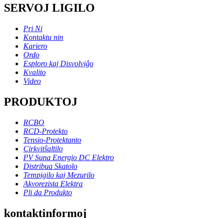
SERVOJ LIGILO
Pri Ni
Kontaktu nin
Kariero
Ordo
Esploro kaj Disvolviĝo
Kvalito
Video
PRODUKTOJ
RCBO
RCD-Protekto
Tensio-Protektanto
Cirkvitŝaltilo
PV Suna Energio DC Elektro
Distribua Skatolo
Tempigilo kaj Mezurilo
Akvorezista Elektra
Pli da Produkto
kontaktinformoj