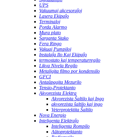
UPS
Vakuumaj akcesoraĵoj
Lasera Ekipaĵo
Terminaloj
Porda Alarmo
Mura plato
Ŝarganta Stako
Fera Ringo
Vakuaj Pumpiloj
Instalaĵa Ilo Kaj Ekipaĵo
termostato kaj temperaturregilo
Likva Nivela Regilo
Metaligita filmo por kondensilo
GFCI
Antaŭpagita Mezurilo
Tensio-Protektanto
Akvorezista Elektra
Akvorezista Ŝaltilo kaj Ingo
akvorezista ŝaltilo kaj ingo
Veterprotektita Ŝaltilo
Nova Energio
Inteligenta Elektraĵo
Inteligenta Rompilo
Aŭtoprotektanto