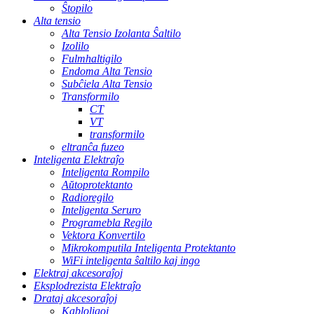
Ŝtopilo
Alta tensio
Alta Tensio Izolanta Ŝaltilo
Izolilo
Fulmhaltigilo
Endoma Alta Tensio
Subĉiela Alta Tensio
Transformilo
CT
VT
transformilo
eltranĉa fuzeo
Inteligenta Elektraĵo
Inteligenta Rompilo
Aŭtoprotektanto
Radioregilo
Inteligenta Seruro
Programebla Regilo
Vektora Konvertilo
Mikrokomputila Inteligenta Protektanto
WiFi inteligenta ŝaltilo kaj ingo
Elektraj akcesoraĵoj
Eksplodrezista Elektraĵo
Drataj akcesoraĵoj
Kabloligoj