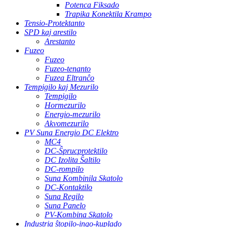
Potenca Fiksado
Trapika Konektila Krampo
Tensio-Protektanto
SPD kaj arestilo
Arestanto
Fuzeo
Fuzeo
Fuzeo-tenanto
Fuzea Eltranĉo
Tempigilo kaj Mezurilo
Tempigilo
Hormezurilo
Energio-mezurilo
Akvomezurilo
PV Suna Energio DC Elektro
MC4
DC-Ŝprucprotektilo
DC Izolita Ŝaltilo
DC-rompilo
Suna Kombinila Skatolo
DC-Kontaktilo
Suna Regilo
Suna Panelo
PV-Kombina Skatolo
Industria ŝtopilo-ingo-kuplado