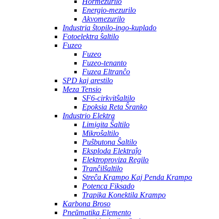
Hormezurilo
Energio-mezurilo
Akvomezurilo
Industria ŝtopilo-ingo-kuplado
Fotoelektra ŝaltilo
Fuzeo
Fuzeo
Fuzeo-tenanto
Fuzea Eltranĉo
SPD kaj arestilo
Meza Tensio
SF6-cirkvitŝaltilo
Epoksia Reta Ŝranko
Industrio Elektra
Limigita Ŝaltilo
Mikroŝaltilo
Puŝbutona Ŝaltilo
Eksploda Elektraĵo
Elektroproviza Regilo
Tranĉilŝaltilo
Streĉa Krampo Kaj Penda Krampo
Potenca Fiksado
Trapika Konektila Krampo
Karbona Broso
Pneŭmatika Elemento