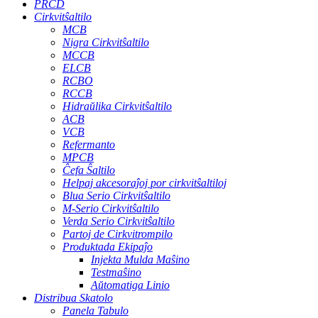
PRCD
Cirkvitŝaltilo
MCB
Nigra Cirkvitŝaltilo
MCCB
ELCB
RCBO
RCCB
Hidraŭlika Cirkvitŝaltilo
ACB
VCB
Refermanto
MPCB
Ĉefa Ŝaltilo
Helpaj akcesoraĵoj por cirkvitŝaltiloj
Blua Serio Cirkvitŝaltilo
M-Serio Cirkvitŝaltilo
Verda Serio Cirkvitŝaltilo
Partoj de Cirkvitrompilo
Produktada Ekipaĵo
Injekta Mulda Maŝino
Testmaŝino
Aŭtomatiga Linio
Distribua Skatolo
Panela Tabulo