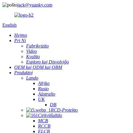
jack@yuanky.com
English
Hejmo
Pri Ni
Fabrikvizito
Video
Kvalito
Esploro kaj Disvolviĝo
OEM kaj ODM kaj OBM
Produktoj
Lando
Afriko
Rusio
Aŭstralio
UK
DB
RCD-Protekto
Cirkvitŝaltilo
MCB
RCCB
ELCB