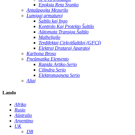
Epoksia Reta Ŝranko
Antaŭpagita Mezurilo
Lumigaj armaturoj
Ŝaltilo kaj Ingo
Kontrolo Kaj Protekto Ŝaltilo
Aŭtomata Transiga Ŝaltilo
Malheligilo
Terdifektaj Cirkvitŝaltiloj (GFCI)
Elektraj Drataraj Aparatoj
Karbona Broso
Pneŭmatika Elemento
Rapida Artiko-Serio
Cilindra Serio
Elektromagneta Serio
Aliaj
Lando
Afriko
Rusio
Aŭstralio
Argentino
UK
DB