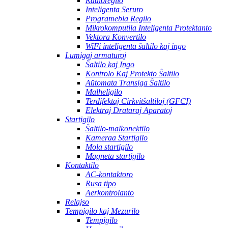
Radioregilo
Inteligenta Seruro
Programebla Regilo
Mikrokomputila Inteligenta Protektanto
Vektora Konvertilo
WiFi inteligenta ŝaltilo kaj ingo
Lumigaj armaturoj
Ŝaltilo kaj Ingo
Kontrolo Kaj Protekto Ŝaltilo
Aŭtomata Transiga Ŝaltilo
Malheligilo
Terdifektaj Cirkvitŝaltiloj (GFCI)
Elektraj Drataraj Aparatoj
Startigilo
Ŝaltilo-malkonektilo
Kameraa Startigilo
Mola startigilo
Magneta startigilo
Kontaktilo
AC-kontaktoro
Rusa tipo
Aerkontrolanto
Relajso
Tempigilo kaj Mezurilo
Tempigilo