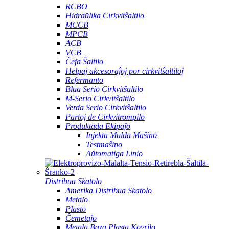
RCBO
Hidraŭlika Cirkvitŝaltilo
MCCB
MPCB
ACB
VCB
Ĉefa Ŝaltilo
Helpaj akcesoraĵoj por cirkvitŝaltiloj
Refermanto
Blua Serio Cirkvitŝaltilo
M-Serio Cirkvitŝaltilo
Verda Serio Cirkvitŝaltilo
Partoj de Cirkvitrompilo
Produktada Ekipaĵo
Injekta Mulda Maŝino
Testmaŝino
Aŭtomatiga Linio
Distribua Skatolo
Amerika Distribua Skatolo
Metalo
Plasto
Ĉemetaĵo
Metala Baza Plasta Kovrilo