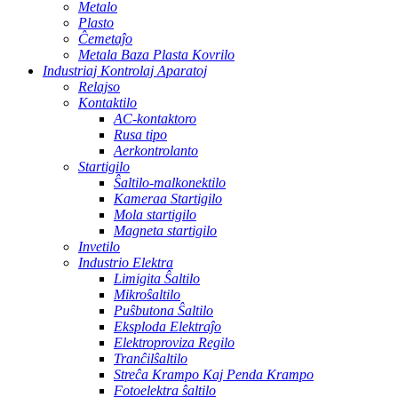
Metalo
Plasto
Ĉemetaĵo
Metala Baza Plasta Kovrilo
Industriaj Kontrolaj Aparatoj
Relajso
Kontaktilo
AC-kontaktoro
Rusa tipo
Aerkontrolanto
Startigilo
Ŝaltilo-malkonektilo
Kameraa Startigilo
Mola startigilo
Magneta startigilo
Invetilo
Industrio Elektra
Limigita Ŝaltilo
Mikroŝaltilo
Puŝbutona Ŝaltilo
Eksploda Elektraĵo
Elektroproviza Regilo
Tranĉilŝaltilo
Streĉa Krampo Kaj Penda Krampo
Fotoelektra ŝaltilo