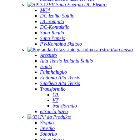
PV Suna Energio DC Elektro
MC4
DC Izolita Ŝaltilo
DC-rompilo
DC-Kontaktilo
Suna Regilo
Suna Panelo
PV-Kombina Skatolo
Alta tensio
Arestisto
Alta Tensio Izolanta Ŝaltilo
Izolilo
Fulmhaltigilo
Endoma Alta Tensio
Subĉiela Alta Tensio
Transformilo
CT
VT
transformilo
eltranĉa fuzeo
Pli da Produkto
Ŝtopilo
Invetilo
Sonorilo
Signalampo