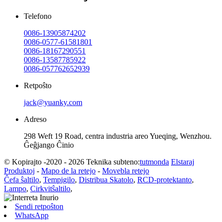
Telefono
0086-13905874202
0086-0577-61581801
0086-18167290551
0086-13587785922
0086-057762652939
Retpoŝto
jack@yuanky.com
Adreso
298 Weft 19 Road, centra industria areo Yueqing, Wenzhou.
Ĝeĝjango Ĉinio
© Kopirajto -2020 - 2026 Teknika subteno:
tutmonda
Elstaraj
Produktoj
-
Mapo de la retejo
-
Movebla retejo
Ĉefa ŝaltilo
,
Tempigilo
,
Distribua Skatolo
,
RCD-protektanto
,
Lampo
,
Cirkvitŝaltilo
,
Sendi retpoŝton
WhatsApp