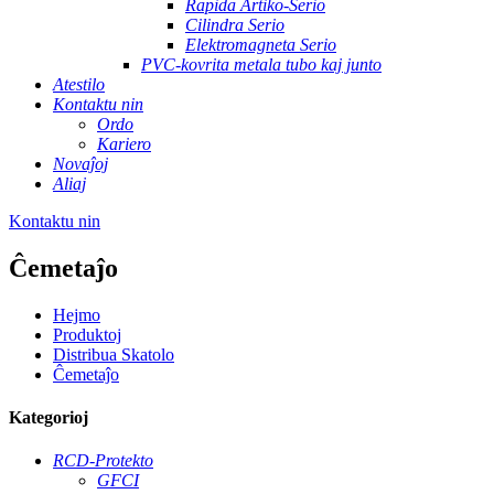
Rapida Artiko-Serio
Cilindra Serio
Elektromagneta Serio
PVC-kovrita metala tubo kaj junto
Atestilo
Kontaktu nin
Ordo
Kariero
Novaĵoj
Aliaj
Kontaktu nin
Ĉemetaĵo
Hejmo
Produktoj
Distribua Skatolo
Ĉemetaĵo
Kategorioj
RCD-Protekto
GFCI