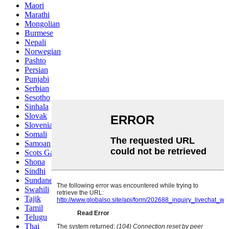
Maori
Marathi
Mongolian
Burmese
Nepali
Norwegian
Pashto
Persian
Punjabi
Serbian
Sesotho
Sinhala
Slovak
Slovenian
Somali
Samoan
Scots Gaelic
Shona
Sindhi
Sundanese
Swahili
Tajik
Tamil
Telugu
Thai