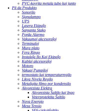
PVC-kovrita metala tubo kaj junto
Pli da Produkto
Sonorilo
Signalampo
UPS
Lasera Ekipaĵo
Ŝarganta Stako
Porda Alarmo
Vakuumaj akcesoraĵoj
Terminaloj
Mura plato
Fera Ringo
Instalaĵa Ilo Kaj Ekipaĵo
Kablaj akcesoraĵoj
Motoro
Vakuaj Pumpiloj
termostato kaj temperaturregilo
Likva Nivela Regilo
Metaligita filmo por kondensilo
Akvorezista Elektra
Akvorezista Ŝaltilo kaj Ingo
Veterprotektita Ŝaltilo
Nova Energio
Meza Tensio
SF6-cirkvitŝaltilo