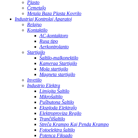
Plasto
Ĉemetaĵo
Metala Baza Plasta Kovrilo
Industriaj Kontrolaj Aparatoj
Relajso
Kontaktilo
AC-kontaktoro
Rusa tipo
Aerkontrolanto
Startigilo
Ŝaltilo-malkonektilo
Kameraa Startigilo
Mola startigilo
Magneta startigilo
Invetilo
Industrio Elektra
Limigita Ŝaltilo
Mikroŝaltilo
Puŝbutona Ŝaltilo
Eksploda Elektraĵo
Elektroproviza Regilo
Tranĉilŝaltilo
Streĉa Krampo Kaj Penda Krampo
Fotoelektra ŝaltilo
Potenca Fiksado