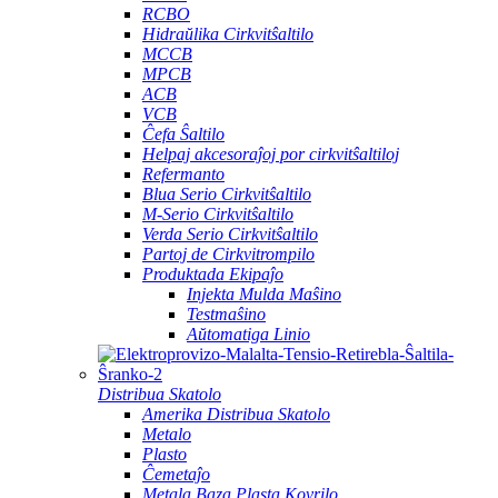
RCBO
Hidraŭlika Cirkvitŝaltilo
MCCB
MPCB
ACB
VCB
Ĉefa Ŝaltilo
Helpaj akcesoraĵoj por cirkvitŝaltiloj
Refermanto
Blua Serio Cirkvitŝaltilo
M-Serio Cirkvitŝaltilo
Verda Serio Cirkvitŝaltilo
Partoj de Cirkvitrompilo
Produktada Ekipaĵo
Injekta Mulda Maŝino
Testmaŝino
Aŭtomatiga Linio
Distribua Skatolo
Amerika Distribua Skatolo
Metalo
Plasto
Ĉemetaĵo
Metala Baza Plasta Kovrilo