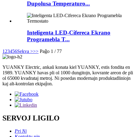
Dupolusa Temperaturo...
Inteligenta LED-Cifereca Ekrano
Programebla T...
1
2
3
4
5
6
Sekva >
>>
Paĝo 1 / 77
YUANKY Electric, ankaŭ konata kiel YUANKY, estis fondita en
1989. YUANKY havas pli ol 1000 dungitojn, kovrante areon de pli
ol 65000 kvadrataj metroj. Ni posedas modernajn produktadliniojn
kaj alt-kontrolan ekipaĵon.
SERVOJ LIGILO
Pri Ni
Kontaktu nin