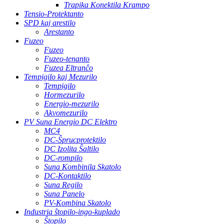
Trapika Konektila Krampo
Tensio-Protektanto
SPD kaj arestilo
Arestanto
Fuzeo
Fuzeo
Fuzeo-tenanto
Fuzea Eltranĉo
Tempigilo kaj Mezurilo
Tempigilo
Hormezurilo
Energio-mezurilo
Akvomezurilo
PV Suna Energio DC Elektro
MC4
DC-Ŝprucprotektilo
DC Izolita Ŝaltilo
DC-rompilo
Suna Kombinila Skatolo
DC-Kontaktilo
Suna Regilo
Suna Panelo
PV-Kombina Skatolo
Industria ŝtopilo-ingo-kuplado
Ŝtopilo