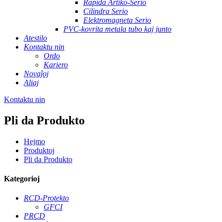
Rapida Artiko-Serio
Cilindra Serio
Elektromagneta Serio
PVC-kovrita metala tubo kaj junto
Atestilo
Kontaktu nin
Ordo
Kariero
Novaĵoj
Aliaj
Kontaktu nin
Pli da Produkto
Hejmo
Produktoj
Pli da Produkto
Kategorioj
RCD-Protekto
GFCI
PRCD