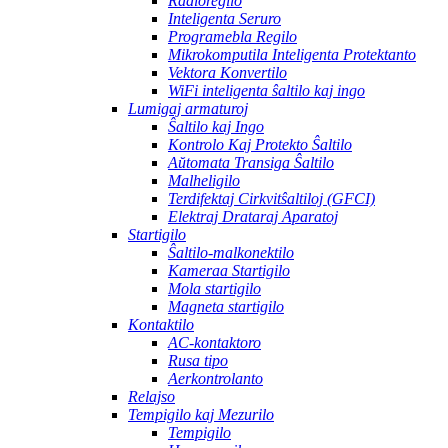
Radioregilo
Inteligenta Seruro
Programebla Regilo
Mikrokomputila Inteligenta Protektanto
Vektora Konvertilo
WiFi inteligenta ŝaltilo kaj ingo
Lumigaj armaturoj
Ŝaltilo kaj Ingo
Kontrolo Kaj Protekto Ŝaltilo
Aŭtomata Transiga Ŝaltilo
Malheligilo
Terdifektaj Cirkvitŝaltiloj (GFCI)
Elektraj Drataraj Aparatoj
Startigilo
Ŝaltilo-malkonektilo
Kameraa Startigilo
Mola startigilo
Magneta startigilo
Kontaktilo
AC-kontaktoro
Rusa tipo
Aerkontrolanto
Relajso
Tempigilo kaj Mezurilo
Tempigilo