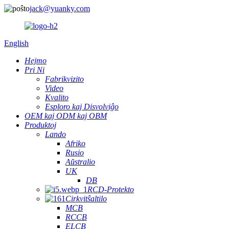
jack@yuanky.com
English
Hejmo
Pri Ni
Fabrikvizito
Video
Kvalito
Esploro kaj Disvolviĝo
OEM kaj ODM kaj OBM
Produktoj
Lando
Afriko
Rusio
Aŭstralio
UK
DB
RCD-Protekto
Cirkvitŝaltilo
MCB
RCCB
ELCB