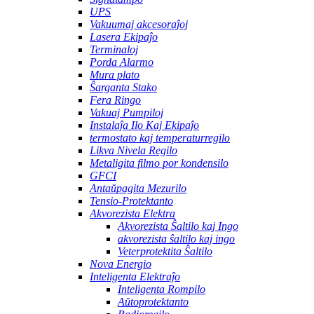
UPS
Vakuumaj akcesoraĵoj
Lasera Ekipaĵo
Terminaloj
Porda Alarmo
Mura plato
Ŝarganta Stako
Fera Ringo
Vakuaj Pumpiloj
Instalaĵa Ilo Kaj Ekipaĵo
termostato kaj temperaturregilo
Likva Nivela Regilo
Metaligita filmo por kondensilo
GFCI
Antaŭpagita Mezurilo
Tensio-Protektanto
Akvorezista Elektra
Akvorezista Ŝaltilo kaj Ingo
akvorezista ŝaltilo kaj ingo
Veterprotektita Ŝaltilo
Nova Energio
Inteligenta Elektraĵo
Inteligenta Rompilo
Aŭtoprotektanto