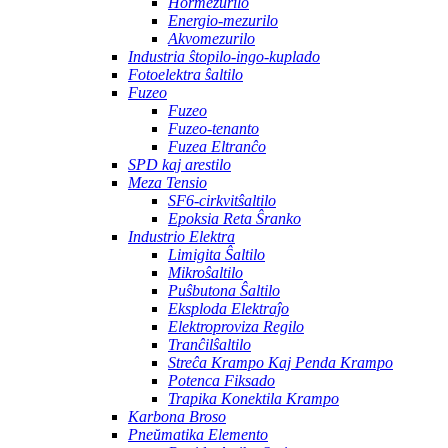
Hormezurilo
Energio-mezurilo
Akvomezurilo
Industria ŝtopilo-ingo-kuplado
Fotoelektra ŝaltilo
Fuzeo
Fuzeo
Fuzeo-tenanto
Fuzea Eltranĉo
SPD kaj arestilo
Meza Tensio
SF6-cirkvitŝaltilo
Epoksia Reta Ŝranko
Industrio Elektra
Limigita Ŝaltilo
Mikroŝaltilo
Puŝbutona Ŝaltilo
Eksploda Elektraĵo
Elektroproviza Regilo
Tranĉilŝaltilo
Streĉa Krampo Kaj Penda Krampo
Potenca Fiksado
Trapika Konektila Krampo
Karbona Broso
Pneŭmatika Elemento