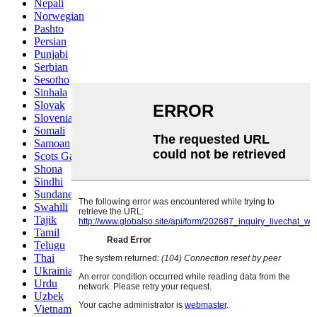
Nepali
Norwegian
Pashto
Persian
Punjabi
Serbian
Sesotho
Sinhala
Slovak
Slovenian
Somali
Samoan
Scots Gaelic
Shona
Sindhi
Sundanese
Swahili
Tajik
Tamil
Telugu
Thai
Ukrainian
Urdu
Uzbek
Vietnamese