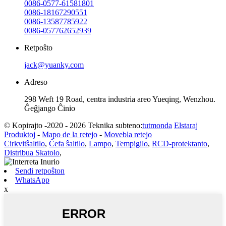
0086-0577-61581801
0086-18167290551
0086-13587785922
0086-057762652939
Retpoŝto
jack@yuanky.com
Adreso
298 Weft 19 Road, centra industria areo Yueqing, Wenzhou.
Ĝeĝjango Ĉinio
© Kopirajto -2020 - 2026 Teknika subteno:
tutmonda
Elstaraj
Produktoj
-
Mapo de la retejo
-
Movebla retejo
Cirkvitŝaltilo
,
Ĉefa ŝaltilo
,
Lampo
,
Tempigilo
,
RCD-protektanto
,
Distribua Skatolo
,
Sendi retpoŝton
WhatsApp
x