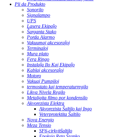
Pli da Produkto
Sonorilo
Signalampo
UPS
Lasera Ekipaĵo
Ŝarganta Stako
Porda Alarmo
Vakuumaj akcesoraĵoj
Terminaloj
Mura plato
Fera Ringo
Instalaĵa Ilo Kaj Ekipaĵo
Kablaj akcesoraĵoj
Motoro
Vakuaj Pumpiloj
termostato kaj temperaturregilo
Likva Nivela Regilo
Metaligita filmo por kondensilo
Akvorezista Elektra
Akvorezista Ŝaltilo kaj Ingo
Veterprotektita Ŝaltilo
Nova Energio
Meza Tensio
SF6-cirkvitŝaltilo
Epoksia Reta Ŝranko