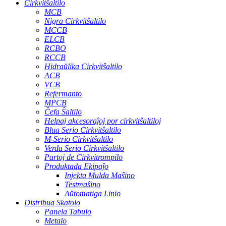
Cirkvitŝaltilo
MCB
Nigra Cirkvitŝaltilo
MCCB
ELCB
RCBO
RCCB
Hidraŭlika Cirkvitŝaltilo
ACB
VCB
Refermanto
MPCB
Ĉefa Ŝaltilo
Helpaj akcesoraĵoj por cirkvitŝaltiloj
Blua Serio Cirkvitŝaltilo
M-Serio Cirkvitŝaltilo
Verda Serio Cirkvitŝaltilo
Partoj de Cirkvitrompilo
Produktada Ekipaĵo
Injekta Mulda Maŝino
Testmaŝino
Aŭtomatiga Linio
Distribua Skatolo
Panela Tabulo
Metalo