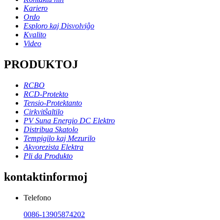
Kariero
Ordo
Esploro kaj Disvolviĝo
Kvalito
Video
PRODUKTOJ
RCBO
RCD-Protekto
Tensio-Protektanto
Cirkvitŝaltilo
PV Suna Energio DC Elektro
Distribua Skatolo
Tempigilo kaj Mezurilo
Akvorezista Elektra
Pli da Produkto
kontaktinformoj
Telefono
0086-13905874202