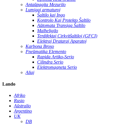
Antaŭpagita Mezurilo
Lumigaj armaturoj
Ŝaltilo kaj Ingo
Kontrolo Kaj Protekto Ŝaltilo
Aŭtomata Transiga Ŝaltilo
Malheligilo
Terdifektaj Cirkvitŝaltiloj (GFCI)
Elektraj Drataraj Aparatoj
Karbona Broso
Pneŭmatika Elemento
Rapida Artiko-Serio
Cilindra Serio
Elektromagneta Serio
Aliaj
Lando
Afriko
Rusio
Aŭstralio
Argentino
UK
DB