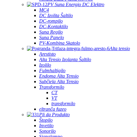
PV Suna Energio DC Elektro
MC4
DC Izolita Ŝaltilo
DC-rompilo
DC-Kontaktilo
Suna Regilo
Suna Panelo
PV-Kombina Skatolo
Alta tensio
Arestisto
Alta Tensio Izolanta Ŝaltilo
Izolilo
Fulmhaltigilo
Endoma Alta Tensio
Subĉiela Alta Tensio
Transformilo
CT
VT
transformilo
eltranĉa fuzeo
Pli da Produkto
Ŝtopilo
Invetilo
Sonorilo
Signalampo