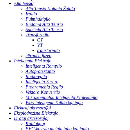
Alta tensio
Alta Tensio Izolanta Ŝaltilo
Izolilo
Fulmhaltigilo
Endoma Alta Tensio
Subĉiela Alta Tensio
Transformilo
CT
VT
transformilo
eltranĉa fuzeo
Inteligenta Elektraĵo
Inteligenta Rompilo
Aŭtoprotektanto
Radioregilo
Inteligenta Seruro
Programebla Regilo
Vektora Konvertilo
Mikrokomputila Inteligenta Protektanto
WiFi inteligenta ŝaltilo kaj ingo
Elektraj akcesoraĵoj
Eksplodrezista Elektraĵo
Drataj akcesoraĵoj
Kabloligoj
PVC-kovrita metala tubo kaj junto