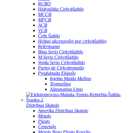
RCBO
Hidraŭlika Cirkvitŝaltilo
MCCB
MPCB
ACB
VCB
Ĉefa Ŝaltilo
Helpaj akcesoraĵoj por cirkvitŝaltiloj
Refermanto
Blua Serio Cirkvitŝaltilo
M-Serio Cirkvitŝaltilo
Verda Serio Cirkvitŝaltilo
Partoj de Cirkvitrompilo
Produktada Ekipaĵo
Injekta Mulda Maŝino
Testmaŝino
Aŭtomatiga Linio
Distribua Skatolo
Amerika Distribua Skatolo
Metalo
Plasto
Ĉemetaĵo
Metala Baza Plasta Kovrilo