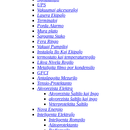
UPS
Vakuumaj akcesoraĵoj
Lasera Ekipaĵo
Terminaloj
Porda Alarmo
Mura plato
Ŝarganta Stako
Fera Ringo
Vakuaj Pumpiloj
Instalaĵa Ilo Kaj Ekipaĵo
termostato kaj temperaturregilo
Likva Nivela Regilo
Metaligita filmo por kondensilo
GFCI
Antaŭpagita Mezurilo
Tensio-Protektanto
Akvorezista Elektra
Akvorezista Ŝaltilo kaj Ingo
akvorezista ŝaltilo kaj ingo
Veterprotektita Ŝaltilo
Nova Energio
Inteligenta Elektraĵo
Inteligenta Rompilo
Aŭtoprotektanto