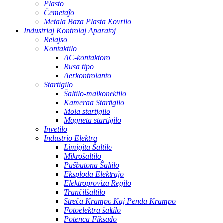
Plasto
Ĉemetaĵo
Metala Baza Plasta Kovrilo
Industriaj Kontrolaj Aparatoj
Relajso
Kontaktilo
AC-kontaktoro
Rusa tipo
Aerkontrolanto
Startigilo
Ŝaltilo-malkonektilo
Kameraa Startigilo
Mola startigilo
Magneta startigilo
Invetilo
Industrio Elektra
Limigita Ŝaltilo
Mikroŝaltilo
Puŝbutona Ŝaltilo
Eksploda Elektraĵo
Elektroproviza Regilo
Tranĉilŝaltilo
Streĉa Krampo Kaj Penda Krampo
Fotoelektra ŝaltilo
Potenca Fiksado