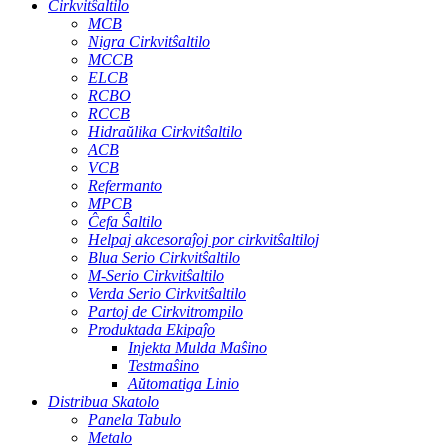
Cirkvitŝaltilo
MCB
Nigra Cirkvitŝaltilo
MCCB
ELCB
RCBO
RCCB
Hidraŭlika Cirkvitŝaltilo
ACB
VCB
Refermanto
MPCB
Ĉefa Ŝaltilo
Helpaj akcesoraĵoj por cirkvitŝaltiloj
Blua Serio Cirkvitŝaltilo
M-Serio Cirkvitŝaltilo
Verda Serio Cirkvitŝaltilo
Partoj de Cirkvitrompilo
Produktada Ekipaĵo
Injekta Mulda Maŝino
Testmaŝino
Aŭtomatiga Linio
Distribua Skatolo
Panela Tabulo
Metalo