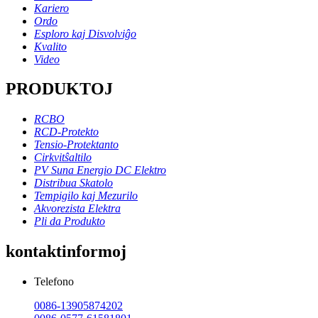
Kariero
Ordo
Esploro kaj Disvolviĝo
Kvalito
Video
PRODUKTOJ
RCBO
RCD-Protekto
Tensio-Protektanto
Cirkvitŝaltilo
PV Suna Energio DC Elektro
Distribua Skatolo
Tempigilo kaj Mezurilo
Akvorezista Elektra
Pli da Produkto
kontaktinformoj
Telefono
0086-13905874202