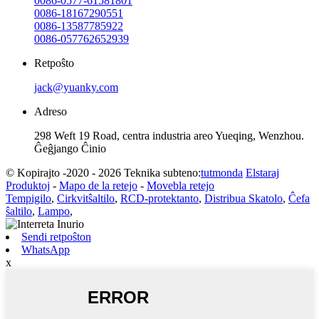
0086-0577-61581801
0086-18167290551
0086-13587785922
0086-057762652939
Retpoŝto
jack@yuanky.com
Adreso
298 Weft 19 Road, centra industria areo Yueqing, Wenzhou.
Ĝeĝjango Ĉinio
© Kopirajto -2020 - 2026 Teknika subteno:
tutmonda
Elstaraj
Produktoj
-
Mapo de la retejo
-
Movebla retejo
Tempigilo
,
Cirkvitŝaltilo
,
RCD-protektanto
,
Distribua Skatolo
,
Ĉefa
ŝaltilo
,
Lampo
,
Sendi retpoŝton
WhatsApp
x