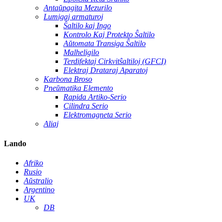
Antaŭpagita Mezurilo
Lumigaj armaturoj
Ŝaltilo kaj Ingo
Kontrolo Kaj Protekto Ŝaltilo
Aŭtomata Transiga Ŝaltilo
Malheligilo
Terdifektaj Cirkvitŝaltiloj (GFCI)
Elektraj Drataraj Aparatoj
Karbona Broso
Pneŭmatika Elemento
Rapida Artiko-Serio
Cilindra Serio
Elektromagneta Serio
Aliaj
Lando
Afriko
Rusio
Aŭstralio
Argentino
UK
DB