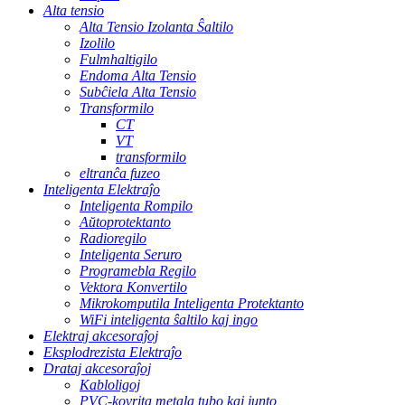
Alta tensio
Alta Tensio Izolanta Ŝaltilo
Izolilo
Fulmhaltigilo
Endoma Alta Tensio
Subĉiela Alta Tensio
Transformilo
CT
VT
transformilo
eltranĉa fuzeo
Inteligenta Elektraĵo
Inteligenta Rompilo
Aŭtoprotektanto
Radioregilo
Inteligenta Seruro
Programebla Regilo
Vektora Konvertilo
Mikrokomputila Inteligenta Protektanto
WiFi inteligenta ŝaltilo kaj ingo
Elektraj akcesoraĵoj
Eksplodrezista Elektraĵo
Drataj akcesoraĵoj
Kabloligoj
PVC-kovrita metala tubo kaj junto