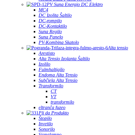
PV Suna Energio DC Elektro
MC4
DC Izolita Ŝaltilo
DC-rompilo
DC-Kontaktilo
Suna Regilo
Suna Panelo
PV-Kombina Skatolo
Alta tensio
Arestisto
Alta Tensio Izolanta Ŝaltilo
Izolilo
Fulmhaltigilo
Endoma Alta Tensio
Subĉiela Alta Tensio
Transformilo
CT
VT
transformilo
eltranĉa fuzeo
Pli da Produkto
Ŝtopilo
Invetilo
Sonorilo
Signalampo