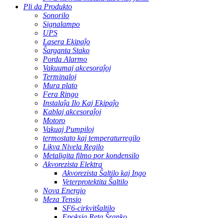
Pli da Produkto
Sonorilo
Signalampo
UPS
Lasera Ekipaĵo
Ŝarganta Stako
Porda Alarmo
Vakuumaj akcesoraĵoj
Terminaloj
Mura plato
Fera Ringo
Instalaĵa Ilo Kaj Ekipaĵo
Kablaj akcesoraĵoj
Motoro
Vakuaj Pumpiloj
termostato kaj temperaturregilo
Likva Nivela Regilo
Metaligita filmo por kondensilo
Akvorezista Elektra
Akvorezista Ŝaltilo kaj Ingo
Veterprotektita Ŝaltilo
Nova Energio
Meza Tensio
SF6-cirkvitŝaltilo
Epoksia Reta Ŝranko