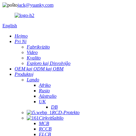
jack@yuanky.com
English
Hejmo
Pri Ni
Fabrikvizito
Video
Kvalito
Esploro kaj Disvolviĝo
OEM kaj ODM kaj OBM
Produktoj
Lando
Afriko
Rusio
Aŭstralio
UK
DB
RCD-Protekto
Cirkvitŝaltilo
MCB
RCCB
ELCB