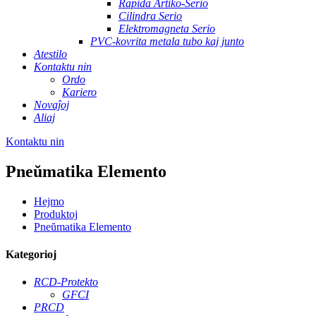
Rapida Artiko-Serio
Cilindra Serio
Elektromagneta Serio
PVC-kovrita metala tubo kaj junto
Atestilo
Kontaktu nin
Ordo
Kariero
Novaĵoj
Aliaj
Kontaktu nin
Pneŭmatika Elemento
Hejmo
Produktoj
Pneŭmatika Elemento
Kategorioj
RCD-Protekto
GFCI
PRCD