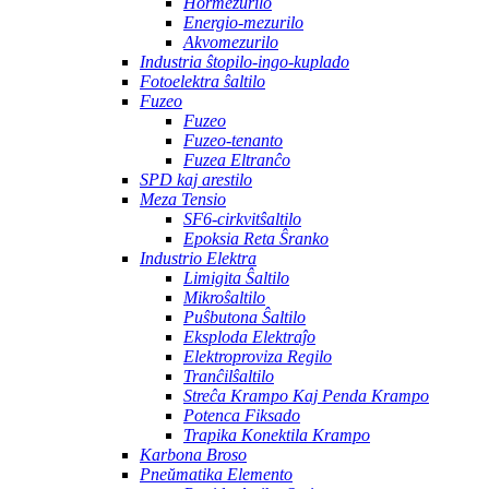
Hormezurilo
Energio-mezurilo
Akvomezurilo
Industria ŝtopilo-ingo-kuplado
Fotoelektra ŝaltilo
Fuzeo
Fuzeo
Fuzeo-tenanto
Fuzea Eltranĉo
SPD kaj arestilo
Meza Tensio
SF6-cirkvitŝaltilo
Epoksia Reta Ŝranko
Industrio Elektra
Limigita Ŝaltilo
Mikroŝaltilo
Puŝbutona Ŝaltilo
Eksploda Elektraĵo
Elektroproviza Regilo
Tranĉilŝaltilo
Streĉa Krampo Kaj Penda Krampo
Potenca Fiksado
Trapika Konektila Krampo
Karbona Broso
Pneŭmatika Elemento