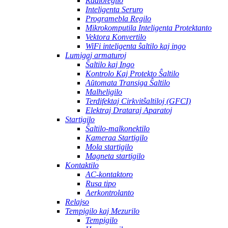
Radioregilo
Inteligenta Seruro
Programebla Regilo
Mikrokomputila Inteligenta Protektanto
Vektora Konvertilo
WiFi inteligenta ŝaltilo kaj ingo
Lumigaj armaturoj
Ŝaltilo kaj Ingo
Kontrolo Kaj Protekto Ŝaltilo
Aŭtomata Transiga Ŝaltilo
Malheligilo
Terdifektaj Cirkvitŝaltiloj (GFCI)
Elektraj Drataraj Aparatoj
Startigilo
Ŝaltilo-malkonektilo
Kameraa Startigilo
Mola startigilo
Magneta startigilo
Kontaktilo
AC-kontaktoro
Rusa tipo
Aerkontrolanto
Relajso
Tempigilo kaj Mezurilo
Tempigilo