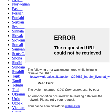
Norwegian
Pashto
Persian
Punjabi
Serbian
Sesotho
Sinhala
Slovak
Slovenian
Somali
Samoan
Scots Gaelic
Shona
Sindhi
Sundanese
Swahili
Tajik
Tamil
Telugu
Thai
Ukrainian
Urdu
Uzbek
Vietnamese