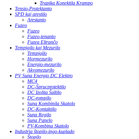
Trapika Konektila Krampo
Tensio-Protektanto
SPD kaj arestilo
Arestanto
Fuzeo
Fuzeo
Fuzeo-tenanto
Fuzea Eltranĉo
Tempigilo kaj Mezurilo
Tempigilo
Hormezurilo
Energio-mezurilo
Akvomezurilo
PV Suna Energio DC Elektro
MC4
DC-Ŝprucprotektilo
DC Izolita Ŝaltilo
DC-rompilo
Suna Kombinila Skatolo
DC-Kontaktilo
Suna Regilo
Suna Panelo
PV-Kombina Skatolo
Industria ŝtopilo-ingo-kuplado
Ŝtopilo