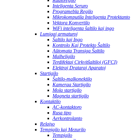
Radioregilo
Inteligenta Seruro
Programebla Regilo
Mikrokomputila Inteligenta Protektanto
Vektora Konvertilo
WiFi inteligenta ŝaltilo kaj ingo
Lumigaj armaturoj
Ŝaltilo kaj Ingo
Kontrolo Kaj Protekto Ŝaltilo
Aŭtomata Transiga Ŝaltilo
Malheligilo
Terdifektaj Cirkvitŝaltiloj (GFCI)
Elektraj Drataraj Aparatoj
Startigilo
Ŝaltilo-malkonektilo
Kameraa Startigilo
Mola startigilo
Magneta startigilo
Kontaktilo
AC-kontaktoro
Rusa tipo
Aerkontrolanto
Relajso
Tempigilo kaj Mezurilo
Tempigilo