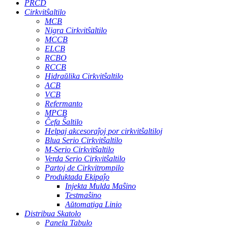
PRCD
Cirkvitŝaltilo
MCB
Nigra Cirkvitŝaltilo
MCCB
ELCB
RCBO
RCCB
Hidraŭlika Cirkvitŝaltilo
ACB
VCB
Refermanto
MPCB
Ĉefa Ŝaltilo
Helpaj akcesoraĵoj por cirkvitŝaltiloj
Blua Serio Cirkvitŝaltilo
M-Serio Cirkvitŝaltilo
Verda Serio Cirkvitŝaltilo
Partoj de Cirkvitrompilo
Produktada Ekipaĵo
Injekta Mulda Maŝino
Testmaŝino
Aŭtomatiga Linio
Distribua Skatolo
Panela Tabulo