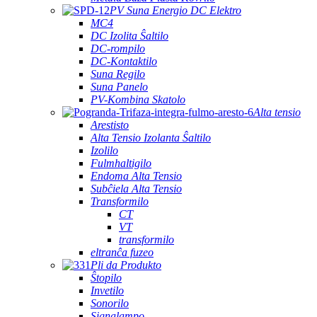
PV Suna Energio DC Elektro
MC4
DC Izolita Ŝaltilo
DC-rompilo
DC-Kontaktilo
Suna Regilo
Suna Panelo
PV-Kombina Skatolo
Alta tensio
Arestisto
Alta Tensio Izolanta Ŝaltilo
Izolilo
Fulmhaltigilo
Endoma Alta Tensio
Subĉiela Alta Tensio
Transformilo
CT
VT
transformilo
eltranĉa fuzeo
Pli da Produkto
Ŝtopilo
Invetilo
Sonorilo
Signalampo