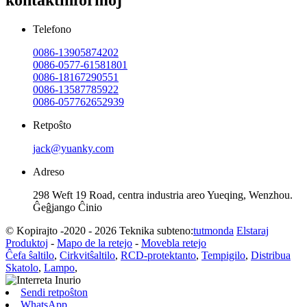
Telefono
0086-13905874202
0086-0577-61581801
0086-18167290551
0086-13587785922
0086-057762652939
Retpoŝto
jack@yuanky.com
Adreso
298 Weft 19 Road, centra industria areo Yueqing, Wenzhou.
Ĝeĝjango Ĉinio
© Kopirajto -2020 - 2026 Teknika subteno:
tutmonda
Elstaraj
Produktoj
-
Mapo de la retejo
-
Movebla retejo
Ĉefa ŝaltilo
,
Cirkvitŝaltilo
,
RCD-protektanto
,
Tempigilo
,
Distribua
Skatolo
,
Lampo
,
Sendi retpoŝton
WhatsApp