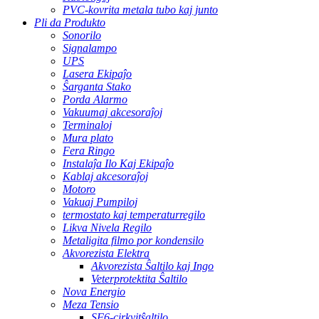
PVC-kovrita metala tubo kaj junto
Pli da Produkto
Sonorilo
Signalampo
UPS
Lasera Ekipaĵo
Ŝarganta Stako
Porda Alarmo
Vakuumaj akcesoraĵoj
Terminaloj
Mura plato
Fera Ringo
Instalaĵa Ilo Kaj Ekipaĵo
Kablaj akcesoraĵoj
Motoro
Vakuaj Pumpiloj
termostato kaj temperaturregilo
Likva Nivela Regilo
Metaligita filmo por kondensilo
Akvorezista Elektra
Akvorezista Ŝaltilo kaj Ingo
Veterprotektita Ŝaltilo
Nova Energio
Meza Tensio
SF6-cirkvitŝaltilo