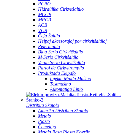
RCBO
Hidraŭlika Cirkvitŝaltilo
MCCB
MPCB
ACB
VCB
Ĉefa Ŝaltilo
Helpaj akcesoraĵoj por cirkvitŝaltiloj
Refermanto
Blua Serio Cirkvitŝaltilo
M-Serio Cirkvitŝaltilo
Verda Serio Cirkvitŝaltilo
Partoj de Cirkvitrompilo
Produktada Ekipaĵo
Injekta Mulda Maŝino
Testmaŝino
Aŭtomatiga Linio
Distribua Skatolo
Amerika Distribua Skatolo
Metalo
Plasto
Ĉemetaĵo
Metala Baza Plasta Kovrilo