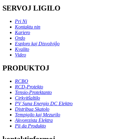
SERVOJ LIGILO
Pri Ni
Kontaktu nin
Kariero
Ordo
Esploro kaj Disvolviĝo
Kvalito
Video
PRODUKTOJ
RCBO
RCD-Protekto
Tensio-Protektanto
Cirkvitŝaltilo
PV Suna Energio DC Elektro
Distribua Skatolo
Tempigilo kaj Mezurilo
Akvorezista Elektra
Pli da Produkto
kontaktinformoj