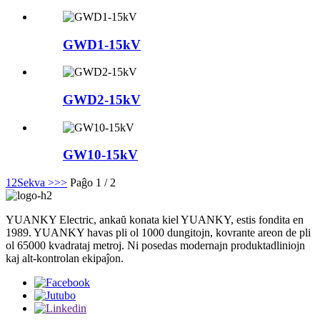
GWD1-15kV
GWD2-15kV
GW10-15kV
1
2
Sekva >
>>
Paĝo 1 / 2
YUANKY Electric, ankaŭ konata kiel YUANKY, estis fondita en
1989. YUANKY havas pli ol 1000 dungitojn, kovrante areon de pli
ol 65000 kvadrataj metroj. Ni posedas modernajn produktadliniojn
kaj alt-kontrolan ekipaĵon.