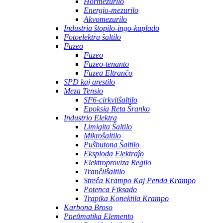
Hormezurilo
Energio-mezurilo
Akvomezurilo
Industria ŝtopilo-ingo-kuplado
Fotoelektra ŝaltilo
Fuzeo
Fuzeo
Fuzeo-tenanto
Fuzea Eltranĉo
SPD kaj arestilo
Meza Tensio
SF6-cirkvitŝaltilo
Epoksia Reta Ŝranko
Industrio Elektra
Limigita Ŝaltilo
Mikroŝaltilo
Puŝbutona Ŝaltilo
Eksploda Elektraĵo
Elektroproviza Regilo
Tranĉilŝaltilo
Streĉa Krampo Kaj Penda Krampo
Potenca Fiksado
Trapika Konektila Krampo
Karbona Broso
Pneŭmatika Elemento