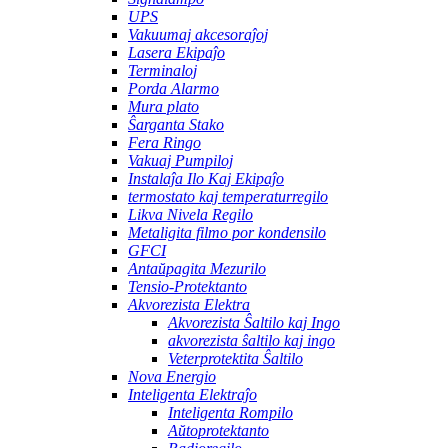
UPS
Vakuumaj akcesoraĵoj
Lasera Ekipaĵo
Terminaloj
Porda Alarmo
Mura plato
Ŝarganta Stako
Fera Ringo
Vakuaj Pumpiloj
Instalaĵa Ilo Kaj Ekipaĵo
termostato kaj temperaturregilo
Likva Nivela Regilo
Metaligita filmo por kondensilo
GFCI
Antaŭpagita Mezurilo
Tensio-Protektanto
Akvorezista Elektra
Akvorezista Ŝaltilo kaj Ingo
akvorezista ŝaltilo kaj ingo
Veterprotektita Ŝaltilo
Nova Energio
Inteligenta Elektraĵo
Inteligenta Rompilo
Aŭtoprotektanto