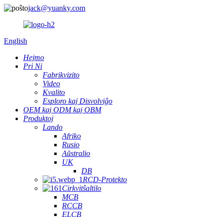
jack@yuanky.com
English
Hejmo
Pri Ni
Fabrikvizito
Video
Kvalito
Esploro kaj Disvolviĝo
OEM kaj ODM kaj OBM
Produktoj
Lando
Afriko
Rusio
Aŭstralio
UK
DB
RCD-Protekto
Cirkvitŝaltilo
MCB
RCCB
ELCB