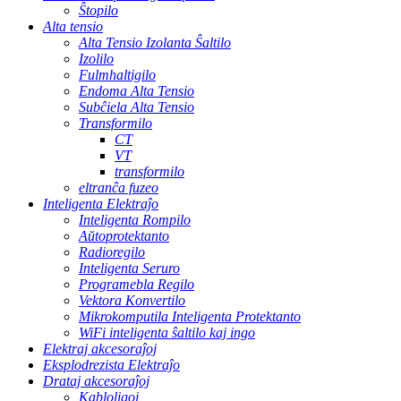
Ŝtopilo
Alta tensio
Alta Tensio Izolanta Ŝaltilo
Izolilo
Fulmhaltigilo
Endoma Alta Tensio
Subĉiela Alta Tensio
Transformilo
CT
VT
transformilo
eltranĉa fuzeo
Inteligenta Elektraĵo
Inteligenta Rompilo
Aŭtoprotektanto
Radioregilo
Inteligenta Seruro
Programebla Regilo
Vektora Konvertilo
Mikrokomputila Inteligenta Protektanto
WiFi inteligenta ŝaltilo kaj ingo
Elektraj akcesoraĵoj
Eksplodrezista Elektraĵo
Drataj akcesoraĵoj
Kabloligoj