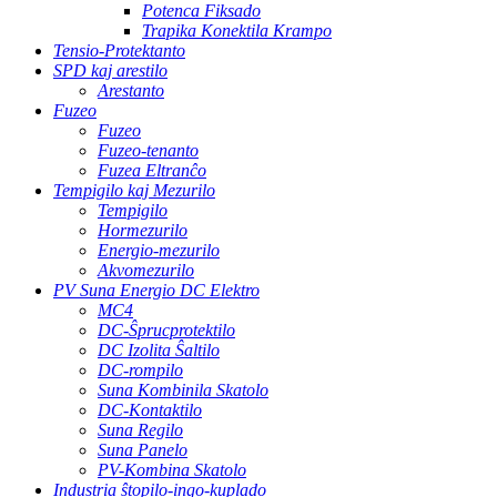
Potenca Fiksado
Trapika Konektila Krampo
Tensio-Protektanto
SPD kaj arestilo
Arestanto
Fuzeo
Fuzeo
Fuzeo-tenanto
Fuzea Eltranĉo
Tempigilo kaj Mezurilo
Tempigilo
Hormezurilo
Energio-mezurilo
Akvomezurilo
PV Suna Energio DC Elektro
MC4
DC-Ŝprucprotektilo
DC Izolita Ŝaltilo
DC-rompilo
Suna Kombinila Skatolo
DC-Kontaktilo
Suna Regilo
Suna Panelo
PV-Kombina Skatolo
Industria ŝtopilo-ingo-kuplado