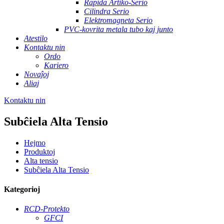
Rapida Artiko-Serio
Cilindra Serio
Elektromagneta Serio
PVC-kovrita metala tubo kaj junto
Atestilo
Kontaktu nin
Ordo
Kariero
Novaĵoj
Aliaj
Kontaktu nin
Subĉiela Alta Tensio
Hejmo
Produktoj
Alta tensio
Subĉiela Alta Tensio
Kategorioj
RCD-Protekto
GFCI