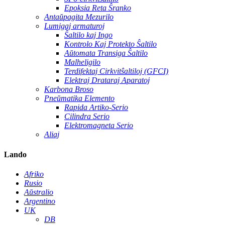
Epoksia Reta Ŝranko
Antaŭpagita Mezurilo
Lumigaj armaturoj
Ŝaltilo kaj Ingo
Kontrolo Kaj Protekto Ŝaltilo
Aŭtomata Transiga Ŝaltilo
Malheligilo
Terdifektaj Cirkvitŝaltiloj (GFCI)
Elektraj Drataraj Aparatoj
Karbona Broso
Pneŭmatika Elemento
Rapida Artiko-Serio
Cilindra Serio
Elektromagneta Serio
Aliaj
Lando
Afriko
Rusio
Aŭstralio
Argentino
UK
DB