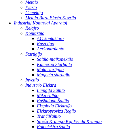
Metalo
Plasto
Ĉemetaĵo
Metala Baza Plasta Kovrilo
Industriaj Kontrolaj Aparatoj
Relajso
Kontaktilo
AC-kontaktoro
Rusa tipo
Aerkontrolanto
Startigilo
Ŝaltilo-malkonektilo
Kameraa Startigilo
Mola startigilo
Magneta startigilo
Invetilo
Industrio Elektra
Limigita Ŝaltilo
Mikroŝaltilo
Puŝbutona Ŝaltilo
Eksploda Elektraĵo
Elektroproviza Regilo
Tranĉilŝaltilo
Streĉa Krampo Kaj Penda Krampo
Fotoelektra ŝaltilo