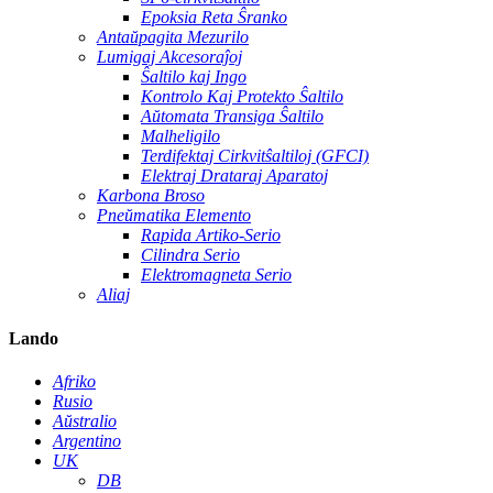
Epoksia Reta Ŝranko
Antaŭpagita Mezurilo
Lumigaj Akcesoraĵoj
Ŝaltilo kaj Ingo
Kontrolo Kaj Protekto Ŝaltilo
Aŭtomata Transiga Ŝaltilo
Malheligilo
Terdifektaj Cirkvitŝaltiloj (GFCI)
Elektraj Drataraj Aparatoj
Karbona Broso
Pneŭmatika Elemento
Rapida Artiko-Serio
Cilindra Serio
Elektromagneta Serio
Aliaj
Lando
Afriko
Rusio
Aŭstralio
Argentino
UK
DB