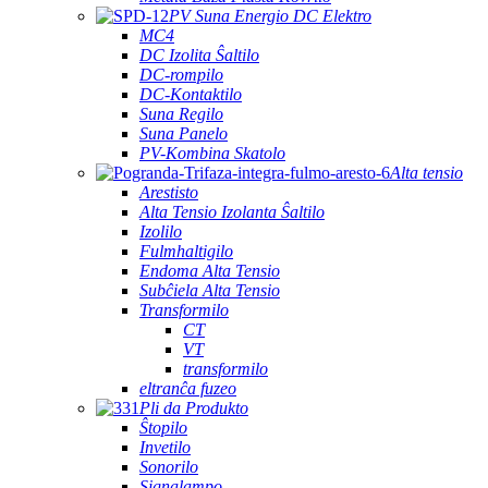
PV Suna Energio DC Elektro
MC4
DC Izolita Ŝaltilo
DC-rompilo
DC-Kontaktilo
Suna Regilo
Suna Panelo
PV-Kombina Skatolo
Alta tensio
Arestisto
Alta Tensio Izolanta Ŝaltilo
Izolilo
Fulmhaltigilo
Endoma Alta Tensio
Subĉiela Alta Tensio
Transformilo
CT
VT
transformilo
eltranĉa fuzeo
Pli da Produkto
Ŝtopilo
Invetilo
Sonorilo
Signalampo