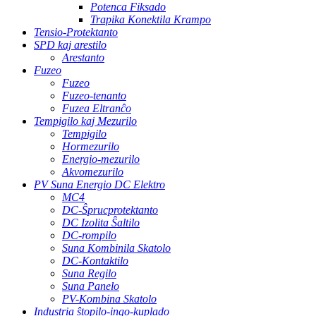
Potenca Fiksado
Trapika Konektila Krampo
Tensio-Protektanto
SPD kaj arestilo
Arestanto
Fuzeo
Fuzeo
Fuzeo-tenanto
Fuzea Eltranĉo
Tempigilo kaj Mezurilo
Tempigilo
Hormezurilo
Energio-mezurilo
Akvomezurilo
PV Suna Energio DC Elektro
MC4
DC-Ŝprucprotektanto
DC Izolita Ŝaltilo
DC-rompilo
Suna Kombinila Skatolo
DC-Kontaktilo
Suna Regilo
Suna Panelo
PV-Kombina Skatolo
Industria ŝtopilo-ingo-kuplado