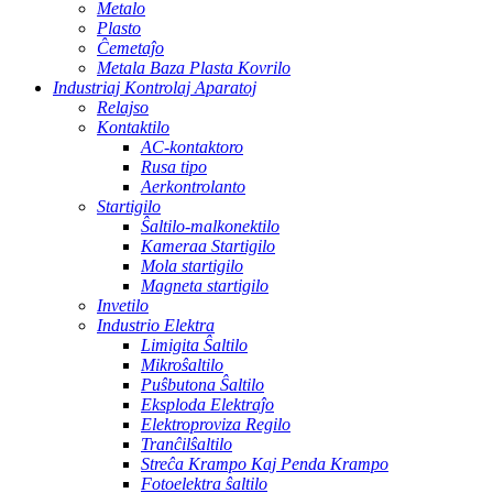
Metalo
Plasto
Ĉemetaĵo
Metala Baza Plasta Kovrilo
Industriaj Kontrolaj Aparatoj
Relajso
Kontaktilo
AC-kontaktoro
Rusa tipo
Aerkontrolanto
Startigilo
Ŝaltilo-malkonektilo
Kameraa Startigilo
Mola startigilo
Magneta startigilo
Invetilo
Industrio Elektra
Limigita Ŝaltilo
Mikroŝaltilo
Puŝbutona Ŝaltilo
Eksploda Elektraĵo
Elektroproviza Regilo
Tranĉilŝaltilo
Streĉa Krampo Kaj Penda Krampo
Fotoelektra ŝaltilo