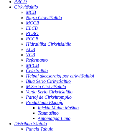
PRCD
Cirkvitŝaltilo
MCB
Nigra Cirkvitŝaltilo
MCCB
ELCB
RCBO
RCCB
Hidraŭlika Cirkvitŝaltilo
ACB
VCB
Refermanto
MPCB
Ĉefa Ŝaltilo
Helpaj akcesoraĵoj por cirkvitŝaltiloj
Blua Serio Cirkvitŝaltilo
M-Serio Cirkvitŝaltilo
Verda Serio Cirkvitŝaltilo
Partoj de Cirkvitrompilo
Produktada Ekipaĵo
Injekta Mulda Maŝino
Testmaŝino
Aŭtomatiga Linio
Distribua Skatolo
Panela Tabulo