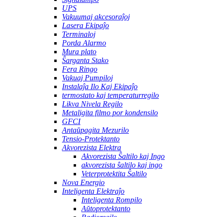
UPS
Vakuumaj akcesoraĵoj
Lasera Ekipaĵo
Terminaloj
Porda Alarmo
Mura plato
Ŝarganta Stako
Fera Ringo
Vakuaj Pumpiloj
Instalaĵa Ilo Kaj Ekipaĵo
termostato kaj temperaturregilo
Likva Nivela Regilo
Metaligita filmo por kondensilo
GFCI
Antaŭpagita Mezurilo
Tensio-Protektanto
Akvorezista Elektra
Akvorezista Ŝaltilo kaj Ingo
akvorezista ŝaltilo kaj ingo
Veterprotektita Ŝaltilo
Nova Energio
Inteligenta Elektraĵo
Inteligenta Rompilo
Aŭtoprotektanto