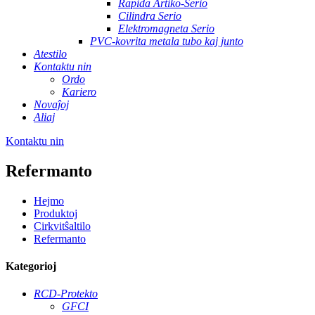
Rapida Artiko-Serio
Cilindra Serio
Elektromagneta Serio
PVC-kovrita metala tubo kaj junto
Atestilo
Kontaktu nin
Ordo
Kariero
Novaĵoj
Aliaj
Kontaktu nin
Refermanto
Hejmo
Produktoj
Cirkvitŝaltilo
Refermanto
Kategorioj
RCD-Protekto
GFCI