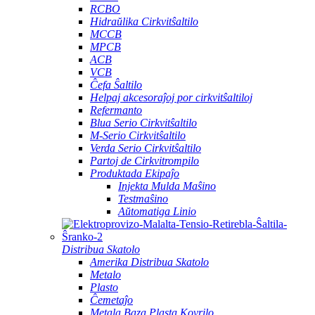
RCBO
Hidraŭlika Cirkvitŝaltilo
MCCB
MPCB
ACB
VCB
Ĉefa Ŝaltilo
Helpaj akcesoraĵoj por cirkvitŝaltiloj
Refermanto
Blua Serio Cirkvitŝaltilo
M-Serio Cirkvitŝaltilo
Verda Serio Cirkvitŝaltilo
Partoj de Cirkvitrompilo
Produktada Ekipaĵo
Injekta Mulda Maŝino
Testmaŝino
Aŭtomatiga Linio
Distribua Skatolo
Amerika Distribua Skatolo
Metalo
Plasto
Ĉemetaĵo
Metala Baza Plasta Kovrilo