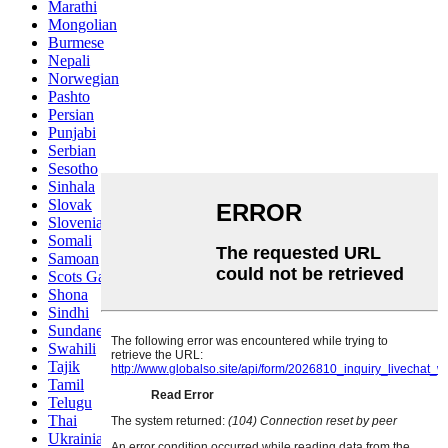
Marathi
Mongolian
Burmese
Nepali
Norwegian
Pashto
Persian
Punjabi
Serbian
Sesotho
Sinhala
Slovak
Slovenian
Somali
Samoan
Scots Gaelic
Shona
Sindhi
Sundanese
Swahili
Tajik
Tamil
Telugu
Thai
Ukrainian