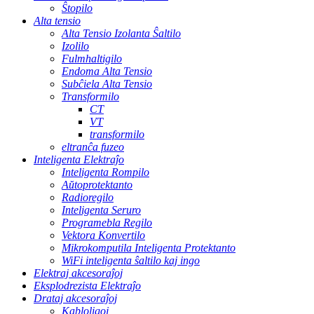
Ŝtopilo
Alta tensio
Alta Tensio Izolanta Ŝaltilo
Izolilo
Fulmhaltigilo
Endoma Alta Tensio
Subĉiela Alta Tensio
Transformilo
CT
VT
transformilo
eltranĉa fuzeo
Inteligenta Elektraĵo
Inteligenta Rompilo
Aŭtoprotektanto
Radioregilo
Inteligenta Seruro
Programebla Regilo
Vektora Konvertilo
Mikrokomputila Inteligenta Protektanto
WiFi inteligenta ŝaltilo kaj ingo
Elektraj akcesoraĵoj
Eksplodrezista Elektraĵo
Drataj akcesoraĵoj
Kabloligoj