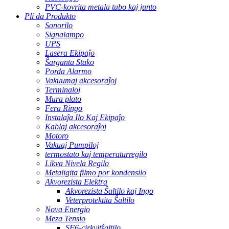
PVC-kovrita metala tubo kaj junto
Pli da Produkto
Sonorilo
Signalampo
UPS
Lasera Ekipaĵo
Ŝarganta Stako
Porda Alarmo
Vakuumaj akcesoraĵoj
Terminaloj
Mura plato
Fera Ringo
Instalaĵa Ilo Kaj Ekipaĵo
Kablaj akcesoraĵoj
Motoro
Vakuaj Pumpiloj
termostato kaj temperaturregilo
Likva Nivela Regilo
Metaligita filmo por kondensilo
Akvorezista Elektra
Akvorezista Ŝaltilo kaj Ingo
Veterprotektita Ŝaltilo
Nova Energio
Meza Tensio
SF6-cirkvitŝaltilo