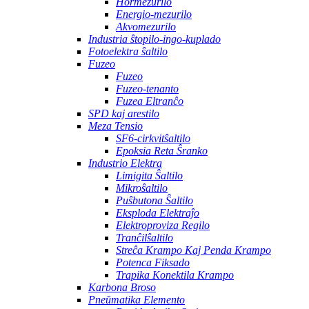
Hormezurilo
Energio-mezurilo
Akvomezurilo
Industria ŝtopilo-ingo-kuplado
Fotoelektra ŝaltilo
Fuzeo
Fuzeo
Fuzeo-tenanto
Fuzea Eltranĉo
SPD kaj arestilo
Meza Tensio
SF6-cirkvitŝaltilo
Epoksia Reta Ŝranko
Industrio Elektra
Limigita Ŝaltilo
Mikroŝaltilo
Puŝbutona Ŝaltilo
Eksploda Elektraĵo
Elektroproviza Regilo
Tranĉilŝaltilo
Streĉa Krampo Kaj Penda Krampo
Potenca Fiksado
Trapika Konektila Krampo
Karbona Broso
Pneŭmatika Elemento