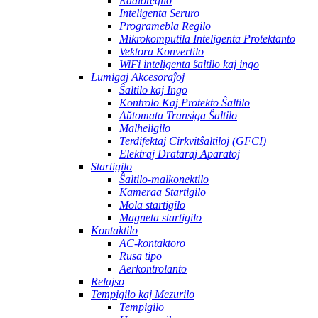
Radioregilo
Inteligenta Seruro
Programebla Regilo
Mikrokomputila Inteligenta Protektanto
Vektora Konvertilo
WiFi inteligenta ŝaltilo kaj ingo
Lumigaj Akcesoraĵoj
Ŝaltilo kaj Ingo
Kontrolo Kaj Protekto Ŝaltilo
Aŭtomata Transiga Ŝaltilo
Malheligilo
Terdifektaj Cirkvitŝaltiloj (GFCI)
Elektraj Drataraj Aparatoj
Startigilo
Ŝaltilo-malkonektilo
Kameraa Startigilo
Mola startigilo
Magneta startigilo
Kontaktilo
AC-kontaktoro
Rusa tipo
Aerkontrolanto
Relajso
Tempigilo kaj Mezurilo
Tempigilo