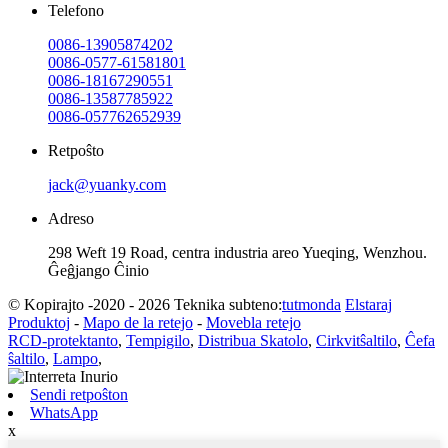
Telefono
0086-13905874202
0086-0577-61581801
0086-18167290551
0086-13587785922
0086-057762652939
Retpoŝto
jack@yuanky.com
Adreso
298 Weft 19 Road, centra industria areo Yueqing, Wenzhou.
Ĝeĝjango Ĉinio
© Kopirajto -2020 - 2026 Teknika subteno:
tutmonda
Elstaraj
Produktoj
-
Mapo de la retejo
-
Movebla retejo
RCD-protektanto
,
Tempigilo
,
Distribua Skatolo
,
Cirkvitŝaltilo
,
Ĉefa
ŝaltilo
,
Lampo
,
Sendi retpoŝton
WhatsApp
x