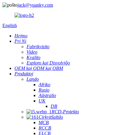
jack@yuanky.com
English
Hejmo
Pri Ni
Fabrikvizito
Video
Kvalito
Esploro kaj Disvolviĝo
OEM kaj ODM kaj OBM
Produktoj
Lando
Afriko
Rusio
Aŭstralio
UK
DB
RCD-Protekto
Cirkvitŝaltilo
MCB
RCCB
ELCB