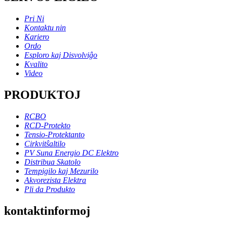
Pri Ni
Kontaktu nin
Kariero
Ordo
Esploro kaj Disvolviĝo
Kvalito
Video
PRODUKTOJ
RCBO
RCD-Protekto
Tensio-Protektanto
Cirkvitŝaltilo
PV Suna Energio DC Elektro
Distribua Skatolo
Tempigilo kaj Mezurilo
Akvorezista Elektra
Pli da Produkto
kontaktinformoj