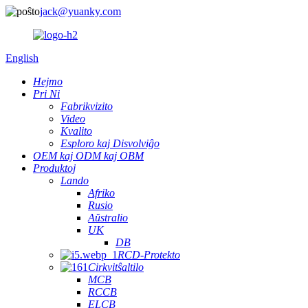
jack@yuanky.com
English
Hejmo
Pri Ni
Fabrikvizito
Video
Kvalito
Esploro kaj Disvolviĝo
OEM kaj ODM kaj OBM
Produktoj
Lando
Afriko
Rusio
Aŭstralio
UK
DB
RCD-Protekto
Cirkvitŝaltilo
MCB
RCCB
ELCB