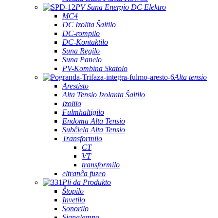
PV Suna Energio DC Elektro
MC4
DC Izolita Ŝaltilo
DC-rompilo
DC-Kontaktilo
Suna Regilo
Suna Panelo
PV-Kombina Skatolo
Alta tensio
Arestisto
Alta Tensio Izolanta Ŝaltilo
Izolilo
Fulmhaltigilo
Endoma Alta Tensio
Subĉiela Alta Tensio
Transformilo
CT
VT
transformilo
eltranĉa fuzeo
Pli da Produkto
Ŝtopilo
Invetilo
Sonorilo
Signalampo