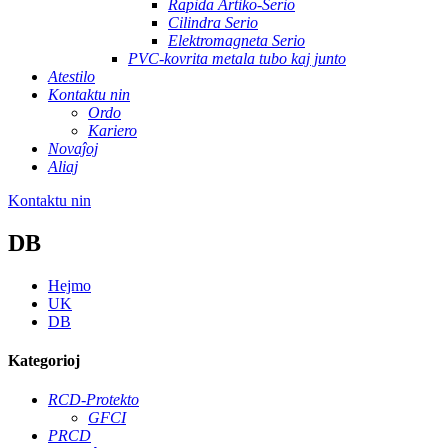
Rapida Artiko-Serio
Cilindra Serio
Elektromagneta Serio
PVC-kovrita metala tubo kaj junto
Atestilo
Kontaktu nin
Ordo
Kariero
Novaĵoj
Aliaj
Kontaktu nin
DB
Hejmo
UK
DB
Kategorioj
RCD-Protekto
GFCI
PRCD