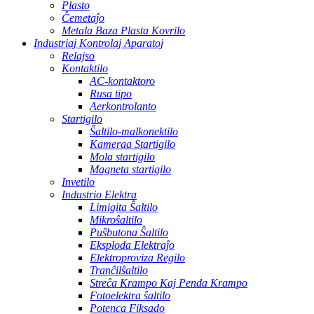
Plasto
Ĉemetaĵo
Metala Baza Plasta Kovrilo
Industriaj Kontrolaj Aparatoj
Relajso
Kontaktilo
AC-kontaktoro
Rusa tipo
Aerkontrolanto
Startigilo
Ŝaltilo-malkonektilo
Kameraa Startigilo
Mola startigilo
Magneta startigilo
Invetilo
Industrio Elektra
Limigita Ŝaltilo
Mikroŝaltilo
Puŝbutona Ŝaltilo
Eksploda Elektraĵo
Elektroproviza Regilo
Tranĉilŝaltilo
Streĉa Krampo Kaj Penda Krampo
Fotoelektra ŝaltilo
Potenca Fiksado