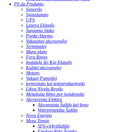
Pli da Produkto
Sonorilo
Signalampo
UPS
Lasera Ekipaĵo
Ŝarganta Stako
Porda Alarmo
Vakuumaj akcesoraĵoj
Terminaloj
Mura plato
Fera Ringo
Instalaĵa Ilo Kaj Ekipaĵo
Kablaj akcesoraĵoj
Motoro
Vakuaj Pumpiloj
termostato kaj temperaturregilo
Likva Nivela Regilo
Metaligita filmo por kondensilo
Akvorezista Elektra
Akvorezista Ŝaltilo kaj Ingo
Veterprotektita Ŝaltilo
Nova Energio
Meza Tensio
SF6-cirkvitŝaltilo
Epoksia Reta Ŝranko