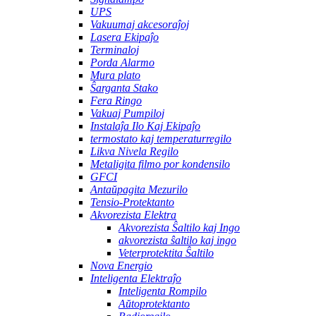
UPS
Vakuumaj akcesoraĵoj
Lasera Ekipaĵo
Terminaloj
Porda Alarmo
Mura plato
Ŝarganta Stako
Fera Ringo
Vakuaj Pumpiloj
Instalaĵa Ilo Kaj Ekipaĵo
termostato kaj temperaturregilo
Likva Nivela Regilo
Metaligita filmo por kondensilo
GFCI
Antaŭpagita Mezurilo
Tensio-Protektanto
Akvorezista Elektra
Akvorezista Ŝaltilo kaj Ingo
akvorezista ŝaltilo kaj ingo
Veterprotektita Ŝaltilo
Nova Energio
Inteligenta Elektraĵo
Inteligenta Rompilo
Aŭtoprotektanto