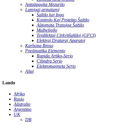
Antaŭpagita Mezurilo
Lumigaj armaturoj
Ŝaltilo kaj Ingo
Kontrolo Kaj Protekto Ŝaltilo
Aŭtomata Transiga Ŝaltilo
Malheligilo
Terdifektaj Cirkvitŝaltiloj (GFCI)
Elektraj Drataraj Aparatoj
Karbona Broso
Pneŭmatika Elemento
Rapida Artiko-Serio
Cilindra Serio
Elektromagneta Serio
Aliaj
Lando
Afriko
Rusio
Aŭstralio
Argentino
UK
DB