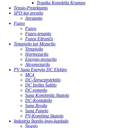
Trapika Konektila Krampo
Tensio-Protektanto
SPD kaj arestilo
Arestanto
Fuzeo
Fuzeo
Fuzeo-tenanto
Fuzea Eltranĉo
Tempigilo kaj Mezurilo
Tempigilo
Hormezurilo
Energio-mezurilo
Akvomezurilo
PV Suna Energio DC Elektro
MC4
DC-Ŝprucprotektilo
DC Izolita Ŝaltilo
DC-rompilo
Suna Kombinila Skatolo
DC-Kontaktilo
Suna Regilo
Suna Panelo
PV-Kombina Skatolo
Industria ŝtopilo-ingo-kuplado
Ŝtopilo