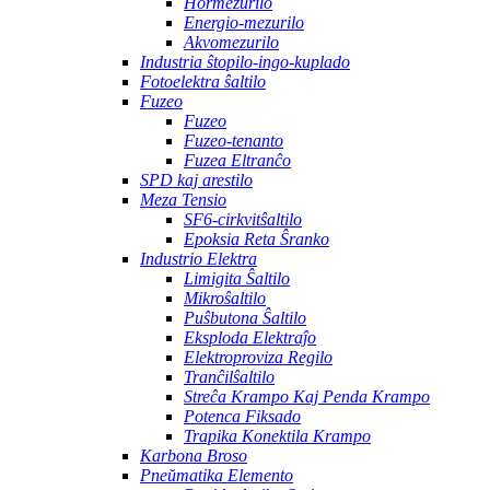
Hormezurilo
Energio-mezurilo
Akvomezurilo
Industria ŝtopilo-ingo-kuplado
Fotoelektra ŝaltilo
Fuzeo
Fuzeo
Fuzeo-tenanto
Fuzea Eltranĉo
SPD kaj arestilo
Meza Tensio
SF6-cirkvitŝaltilo
Epoksia Reta Ŝranko
Industrio Elektra
Limigita Ŝaltilo
Mikroŝaltilo
Puŝbutona Ŝaltilo
Eksploda Elektraĵo
Elektroproviza Regilo
Tranĉilŝaltilo
Streĉa Krampo Kaj Penda Krampo
Potenca Fiksado
Trapika Konektila Krampo
Karbona Broso
Pneŭmatika Elemento