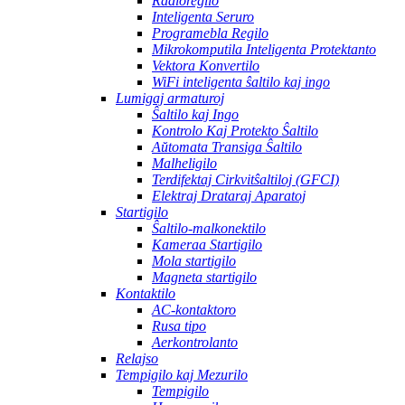
Radioregilo
Inteligenta Seruro
Programebla Regilo
Mikrokomputila Inteligenta Protektanto
Vektora Konvertilo
WiFi inteligenta ŝaltilo kaj ingo
Lumigaj armaturoj
Ŝaltilo kaj Ingo
Kontrolo Kaj Protekto Ŝaltilo
Aŭtomata Transiga Ŝaltilo
Malheligilo
Terdifektaj Cirkvitŝaltiloj (GFCI)
Elektraj Drataraj Aparatoj
Startigilo
Ŝaltilo-malkonektilo
Kameraa Startigilo
Mola startigilo
Magneta startigilo
Kontaktilo
AC-kontaktoro
Rusa tipo
Aerkontrolanto
Relajso
Tempigilo kaj Mezurilo
Tempigilo