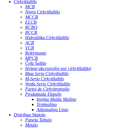
Cirkvitŝaltilo
MCB
Nigra Cirkvitŝaltilo
MCCB
ELCB
RCBO
RCCB
Hidraŭlika Cirkvitŝaltilo
ACB
VCB
Refermanto
MPCB
Ĉefa Ŝaltilo
Helpaj akcesoraĵoj por cirkvitŝaltiloj
Blua Serio Cirkvitŝaltilo
M-Serio Cirkvitŝaltilo
Verda Serio Cirkvitŝaltilo
Partoj de Cirkvitrompilo
Produktada Ekipaĵo
Injekta Mulda Maŝino
Testmaŝino
Aŭtomatiga Linio
Distribua Skatolo
Panela Tabulo
Metalo