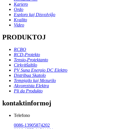
Kariero
Ordo
Esploro kaj Disvolviĝo
Kvalito
Video
PRODUKTOJ
RCBO
RCD-Protekto
Tensio-Protektanto
Cirkvitŝaltilo
PV Suna Energio DC Elektro
Distribua Skatolo
Tempigilo kaj Mezurilo
Akvorezista Elektra
Pli da Produkto
kontaktinformoj
Telefono
0086-13905874202