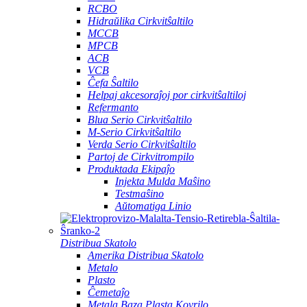
RCBO
Hidraŭlika Cirkvitŝaltilo
MCCB
MPCB
ACB
VCB
Ĉefa Ŝaltilo
Helpaj akcesoraĵoj por cirkvitŝaltiloj
Refermanto
Blua Serio Cirkvitŝaltilo
M-Serio Cirkvitŝaltilo
Verda Serio Cirkvitŝaltilo
Partoj de Cirkvitrompilo
Produktada Ekipaĵo
Injekta Mulda Maŝino
Testmaŝino
Aŭtomatiga Linio
Distribua Skatolo
Amerika Distribua Skatolo
Metalo
Plasto
Ĉemetaĵo
Metala Baza Plasta Kovrilo