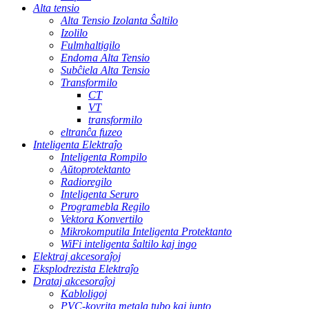
Alta tensio
Alta Tensio Izolanta Ŝaltilo
Izolilo
Fulmhaltigilo
Endoma Alta Tensio
Subĉiela Alta Tensio
Transformilo
CT
VT
transformilo
eltranĉa fuzeo
Inteligenta Elektraĵo
Inteligenta Rompilo
Aŭtoprotektanto
Radioregilo
Inteligenta Seruro
Programebla Regilo
Vektora Konvertilo
Mikrokomputila Inteligenta Protektanto
WiFi inteligenta ŝaltilo kaj ingo
Elektraj akcesoraĵoj
Eksplodrezista Elektraĵo
Drataj akcesoraĵoj
Kabloligoj
PVC-kovrita metala tubo kaj junto