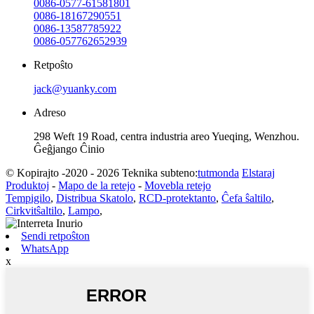
0086-0577-61581801
0086-18167290551
0086-13587785922
0086-057762652939
Retpoŝto
jack@yuanky.com
Adreso
298 Weft 19 Road, centra industria areo Yueqing, Wenzhou.
Ĝeĝjango Ĉinio
© Kopirajto -2020 - 2026 Teknika subteno:
tutmonda
Elstaraj
Produktoj
-
Mapo de la retejo
-
Movebla retejo
Tempigilo
,
Distribua Skatolo
,
RCD-protektanto
,
Ĉefa ŝaltilo
,
Cirkvitŝaltilo
,
Lampo
,
Sendi retpoŝton
WhatsApp
x