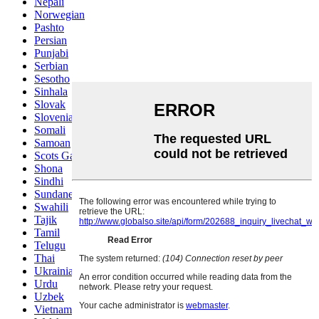
Nepali
Norwegian
Pashto
Persian
Punjabi
Serbian
Sesotho
Sinhala
Slovak
Slovenian
Somali
Samoan
Scots Gaelic
Shona
Sindhi
Sundanese
Swahili
Tajik
Tamil
Telugu
Thai
Ukrainian
Urdu
Uzbek
Vietnamese