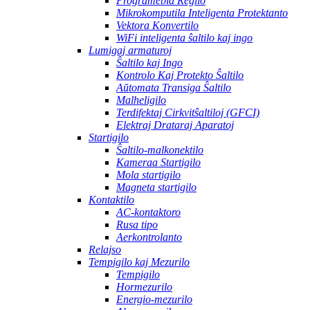
Programebla Regilo
Mikrokomputila Inteligenta Protektanto
Vektora Konvertilo
WiFi inteligenta ŝaltilo kaj ingo
Lumigaj armaturoj
Ŝaltilo kaj Ingo
Kontrolo Kaj Protekto Ŝaltilo
Aŭtomata Transiga Ŝaltilo
Malheligilo
Terdifektaj Cirkvitŝaltiloj (GFCI)
Elektraj Drataraj Aparatoj
Startigilo
Ŝaltilo-malkonektilo
Kameraa Startigilo
Mola startigilo
Magneta startigilo
Kontaktilo
AC-kontaktoro
Rusa tipo
Aerkontrolanto
Relajso
Tempigilo kaj Mezurilo
Tempigilo
Hormezurilo
Energio-mezurilo