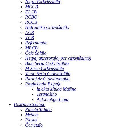
Nigra Cirkvitŝaltilo
MCCB
ELCB
RCBO
RCCB
Hidraŭlika Cirkvitŝaltilo
ACB
VCB
Refermanto
MPCB
Ĉefa Ŝaltilo
Helpaj akcesoraĵoj por cirkvitŝaltiloj
Blua Serio Cirkvitŝaltilo
M-Serio Cirkvitŝaltilo
Verda Serio Cirkvitŝaltilo
Partoj de Cirkvitrompilo
Produktada Ekipaĵo
Injekta Mulda Maŝino
Testmaŝino
Aŭtomatiga Linio
Distribua Skatolo
Panela Tabulo
Metalo
Plasto
Ĉemetaĵo