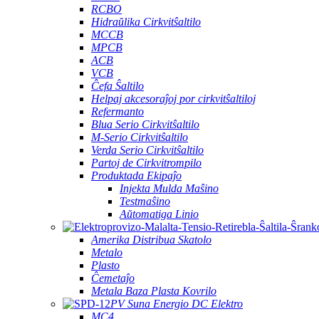
RCBO
Hidraŭlika Cirkvitŝaltilo
MCCB
MPCB
ACB
VCB
Ĉefa Ŝaltilo
Helpaj akcesoraĵoj por cirkvitŝaltiloj
Refermanto
Blua Serio Cirkvitŝaltilo
M-Serio Cirkvitŝaltilo
Verda Serio Cirkvitŝaltilo
Partoj de Cirkvitrompilo
Produktada Ekipaĵo
Injekta Mulda Maŝino
Testmaŝino
Aŭtomatiga Linio
Amerika Distribua Skatolo
Metalo
Plasto
Ĉemetaĵo
Metala Baza Plasta Kovrilo
PV Suna Energio DC Elektro
MC4