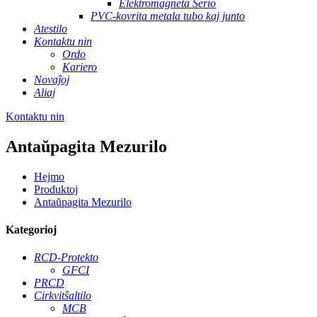
Elektromagneta Serio
PVC-kovrita metala tubo kaj junto
Atestilo
Kontaktu nin
Ordo
Kariero
Novaĵoj
Aliaj
Kontaktu nin
Antaŭpagita Mezurilo
Hejmo
Produktoj
Antaŭpagita Mezurilo
Kategorioj
RCD-Protekto
GFCI
PRCD
Cirkvitŝaltilo
MCB