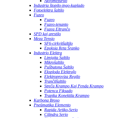
Akvomezurilo
Industria ŝtopilo-ingo-kuplado
Fotoelektra ŝaltilo
Fuzeo
Fuzeo
Fuzeo-tenanto
Fuzea Eltranĉo
SPD kaj arestilo
Meza Tensio
SF6-cirkvitŝaltilo
Epoksia Reta Ŝranko
Industrio Elektra
Limigita Ŝaltilo
Mikroŝaltilo
Puŝbutona Ŝaltilo
Eksploda Elektraĵo
Elektroproviza Regilo
Tranĉilŝaltilo
Streĉa Krampo Kaj Penda Krampo
Potenca Fiksado
Trapika Konektila Krampo
Karbona Broso
Pneŭmatika Elemento
Rapida Artiko-Serio
Cilindra Serio