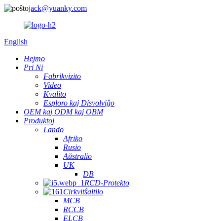
jack@yuanky.com
English
Hejmo
Pri Ni
Fabrikvizito
Video
Kvalito
Esploro kaj Disvolviĝo
OEM kaj ODM kaj OBM
Produktoj
Lando
Afriko
Rusio
Aŭstralio
UK
DB
RCD-Protekto
Cirkvitŝaltilo
MCB
RCCB
ELCB