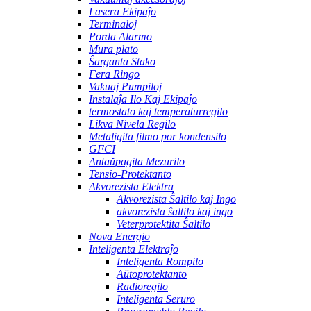
Lasera Ekipaĵo
Terminaloj
Porda Alarmo
Mura plato
Ŝarganta Stako
Fera Ringo
Vakuaj Pumpiloj
Instalaĵa Ilo Kaj Ekipaĵo
termostato kaj temperaturregilo
Likva Nivela Regilo
Metaligita filmo por kondensilo
GFCI
Antaŭpagita Mezurilo
Tensio-Protektanto
Akvorezista Elektra
Akvorezista Ŝaltilo kaj Ingo
akvorezista ŝaltilo kaj ingo
Veterprotektita Ŝaltilo
Nova Energio
Inteligenta Elektraĵo
Inteligenta Rompilo
Aŭtoprotektanto
Radioregilo
Inteligenta Seruro