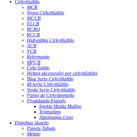
Cirkvitŝaltilo
MCB
Nigra Cirkvitŝaltilo
MCCB
ELCB
RCBO
RCCB
Hidraŭlika Cirkvitŝaltilo
ACB
VCB
Refermanto
MPCB
Ĉefa Ŝaltilo
Helpaj akcesoraĵoj por cirkvitŝaltiloj
Blua Serio Cirkvitŝaltilo
M-Serio Cirkvitŝaltilo
Verda Serio Cirkvitŝaltilo
Partoj de Cirkvitrompilo
Produktada Ekipaĵo
Injekta Mulda Maŝino
Testmaŝino
Aŭtomatiga Linio
Distribua Skatolo
Panela Tabulo
Metalo