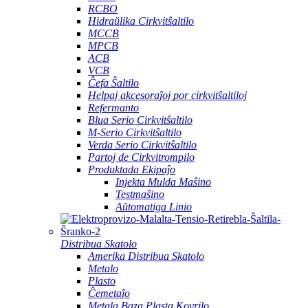
RCBO
Hidraŭlika Cirkvitŝaltilo
MCCB
MPCB
ACB
VCB
Ĉefa Ŝaltilo
Helpaj akcesoraĵoj por cirkvitŝaltiloj
Refermanto
Blua Serio Cirkvitŝaltilo
M-Serio Cirkvitŝaltilo
Verda Serio Cirkvitŝaltilo
Partoj de Cirkvitrompilo
Produktada Ekipaĵo
Injekta Mulda Maŝino
Testmaŝino
Aŭtomatiga Linio
Distribua Skatolo
Amerika Distribua Skatolo
Metalo
Plasto
Ĉemetaĵo
Metala Baza Plasta Kovrilo