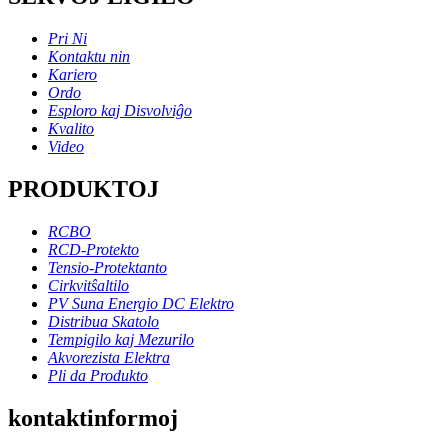
Pri Ni
Kontaktu nin
Kariero
Ordo
Esploro kaj Disvolviĝo
Kvalito
Video
PRODUKTOJ
RCBO
RCD-Protekto
Tensio-Protektanto
Cirkvitŝaltilo
PV Suna Energio DC Elektro
Distribua Skatolo
Tempigilo kaj Mezurilo
Akvorezista Elektra
Pli da Produkto
kontaktinformoj