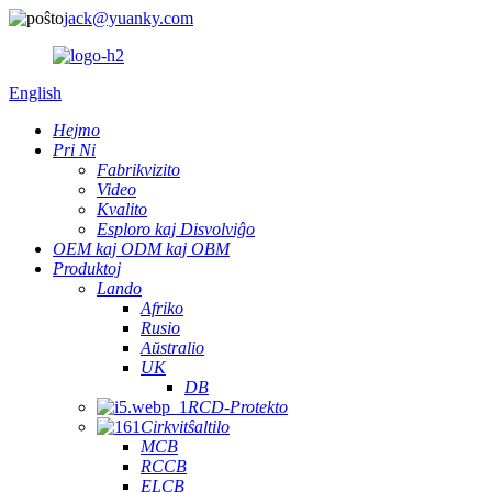
jack@yuanky.com
English
Hejmo
Pri Ni
Fabrikvizito
Video
Kvalito
Esploro kaj Disvolviĝo
OEM kaj ODM kaj OBM
Produktoj
Lando
Afriko
Rusio
Aŭstralio
UK
DB
RCD-Protekto
Cirkvitŝaltilo
MCB
RCCB
ELCB