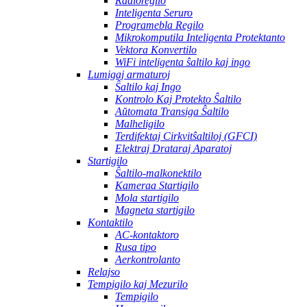
Radioregilo
Inteligenta Seruro
Programebla Regilo
Mikrokomputila Inteligenta Protektanto
Vektora Konvertilo
WiFi inteligenta ŝaltilo kaj ingo
Lumigaj armaturoj
Ŝaltilo kaj Ingo
Kontrolo Kaj Protekto Ŝaltilo
Aŭtomata Transiga Ŝaltilo
Malheligilo
Terdifektaj Cirkvitŝaltiloj (GFCI)
Elektraj Drataraj Aparatoj
Startigilo
Ŝaltilo-malkonektilo
Kameraa Startigilo
Mola startigilo
Magneta startigilo
Kontaktilo
AC-kontaktoro
Rusa tipo
Aerkontrolanto
Relajso
Tempigilo kaj Mezurilo
Tempigilo