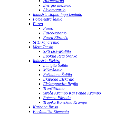
Hormezurilo
Energio-mezurilo
Akvomezurilo
Industria ŝtopilo-ingo-kuplado
Fotoelektra ŝaltilo
Fuzeo
Fuzeo
Fuzeo-tenanto
Fuzea Eltranĉo
SPD kaj arestilo
Meza Tensio
SF6-cirkvitŝaltilo
Epoksia Reta Ŝranko
Industrio Elektra
Limigita Ŝaltilo
Mikroŝaltilo
Puŝbutona Ŝaltilo
Eksploda Elektraĵo
Elektroproviza Regilo
Tranĉilŝaltilo
Streĉa Krampo Kaj Penda Krampo
Potenca Fiksado
Trapika Konektila Krampo
Karbona Broso
Pneŭmatika Elemento