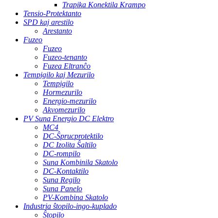
Trapika Konektila Krampo
Tensio-Protektanto
SPD kaj arestilo
Arestanto
Fuzeo
Fuzeo
Fuzeo-tenanto
Fuzea Eltranĉo
Tempigilo kaj Mezurilo
Tempigilo
Hormezurilo
Energio-mezurilo
Akvomezurilo
PV Suna Energio DC Elektro
MC4
DC-Ŝprucprotektilo
DC Izolita Ŝaltilo
DC-rompilo
Suna Kombinila Skatolo
DC-Kontaktilo
Suna Regilo
Suna Panelo
PV-Kombina Skatolo
Industria ŝtopilo-ingo-kuplado
Ŝtopilo