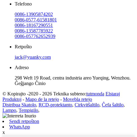
Telefono
0086-13905874202
0086-0577-61581801
0086-18167290551
0086-13587785922
0086-057762652939
Retpoŝto
jack@yuanky.com
Adreso
298 Weft 19 Road, centra industria areo Yueqing, Wenzhou.
Ĝeĝjango Ĉinio
© Kopirajto -2020 - 2026 Teknika subteno:
tutmonda
Elstaraj
Produktoj
-
Mapo de la retejo
-
Movebla retejo
Distribua Skatolo
,
RCD-protektanto
,
Cirkvitŝaltilo
,
Ĉefa ŝaltilo
,
Lampo
,
Tempigilo
,
Sendi retpoŝton
WhatsApp
x