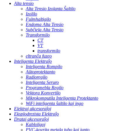
Alta tensio
Alta Tensio Izolanta Ŝaltilo
Izolilo
Fulmhaltigilo
Endoma Alta Tensio
Subĉiela Alta Tensio
Transformilo
CT
VT
transformilo
eltranĉa fuzeo
Inteligenta Elektraĵo
Inteligenta Rompilo
Aŭtoprotektanto
Radioregilo
Inteligenta Seruro
Programebla Regilo
Vektora Konvertilo
Mikrokomputila Inteligenta Protektanto
WiFi inteligenta ŝaltilo kaj ingo
Elektraj akcesoraĵoj
Eksplodrezista Elektraĵo
Drataj akcesoraĵoj
Kabloligoj
PVC-kovrita metala tubo kaj junto