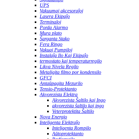
UPS
Vakuumaj akcesoraĵoj
Lasera Ekipaĵo
Terminaloj
Porda Alarmo
Mura plato
Ŝarganta Stako
Fera Ringo
Vakuaj Pumpiloj
Instalaĵa Ilo Kaj Ekipaĵo
termostato kaj temperaturregilo
Likva Nivela Regilo
Metaligita filmo por kondensilo
GFCI
Antaŭpagita Mezurilo
Tensio-Protektanto
Akvorezista Elektra
Akvorezista Ŝaltilo kaj Ingo
akvorezista ŝaltilo kaj ingo
Veterprotektita Ŝaltilo
Nova Energio
Inteligenta Elektraĵo
Inteligenta Rompilo
Aŭtoprotektanto