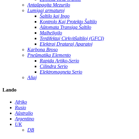
Antaŭpagita Mezurilo
Lumigaj armaturoj
Ŝaltilo kaj Ingo
Kontrolo Kaj Protekto Ŝaltilo
Aŭtomata Transiga Ŝaltilo
Malheligilo
Terdifektaj Cirkvitŝaltiloj (GFCI)
Elektraj Drataraj Aparatoj
Karbona Broso
Pneŭmatika Elemento
Rapida Artiko-Serio
Cilindra Serio
Elektromagneta Serio
Aliaj
Lando
Afriko
Rusio
Aŭstralio
Argentino
UK
DB