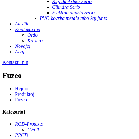
Rapida Artiko-Serio
Cilindra Serio
Elektromagneta Serio
PVC-kovrita metala tubo kaj junto
Atestilo
Kontaktu nin
Ordo
Kariero
Novaĵoj
Aliaj
Kontaktu nin
Fuzeo
Hejmo
Produktoj
Fuzeo
Kategorioj
RCD-Protekto
GFCI
PRCD