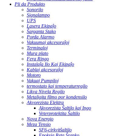
Pli da Produkto
Sonorilo
Signalampo
UPS
Lasera Ekipaĵo
Ŝarganta Stako
Porda Alarmo
Vakuumaj akcesoraĵoj
Terminaloj
Mura plato
Fera Ringo
Instalaĵa Ilo Kaj Ekipaĵo
Kablaj akcesoraĵoj
Motoro
Vakuaj Pumpiloj
termostato kaj temperaturregilo
Likva Nivela Regilo
Metaligita filmo por kondensilo
Akvorezista Elektra
Akvorezista Ŝaltilo kaj Ingo
Veterprotektita Ŝaltilo
Nova Energio
Meza Tensio
SF6-cirkvitŝaltilo
Epoksia Reta Ŝranko