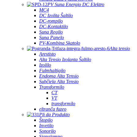
PV Suna Energio DC Elektro
MC4
DC Izolita Ŝaltilo
DC-rompilo
DC-Kontaktilo
Suna Regilo
Suna Panelo
PV-Kombina Skatolo
Alta tensio
Arestisto
Alta Tensio Izolanta Ŝaltilo
Izolilo
Fulmhaltigilo
Endoma Alta Tensio
Subĉiela Alta Tensio
Transformilo
CT
VT
transformilo
eltranĉa fuzeo
Pli da Produkto
Ŝtopilo
Invetilo
Sonorilo
Signalampo