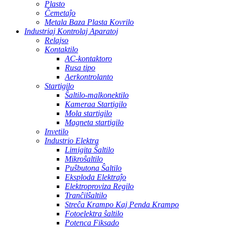
Plasto
Ĉemetaĵo
Metala Baza Plasta Kovrilo
Industriaj Kontrolaj Aparatoj
Relajso
Kontaktilo
AC-kontaktoro
Rusa tipo
Aerkontrolanto
Startigilo
Ŝaltilo-malkonektilo
Kameraa Startigilo
Mola startigilo
Magneta startigilo
Invetilo
Industrio Elektra
Limigita Ŝaltilo
Mikroŝaltilo
Puŝbutona Ŝaltilo
Eksploda Elektraĵo
Elektroproviza Regilo
Tranĉilŝaltilo
Streĉa Krampo Kaj Penda Krampo
Fotoelektra ŝaltilo
Potenca Fiksado