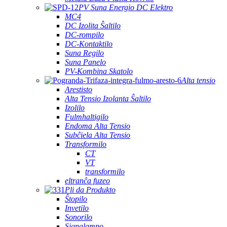
PV Suna Energio DC Elektro
MC4
DC Izolita Ŝaltilo
DC-rompilo
DC-Kontaktilo
Suna Regilo
Suna Panelo
PV-Kombina Skatolo
Alta tensio
Arestisto
Alta Tensio Izolanta Ŝaltilo
Izolilo
Fulmhaltigilo
Endoma Alta Tensio
Subĉiela Alta Tensio
Transformilo
CT
VT
transformilo
eltranĉa fuzeo
Pli da Produkto
Ŝtopilo
Invetilo
Sonorilo
Signalampo