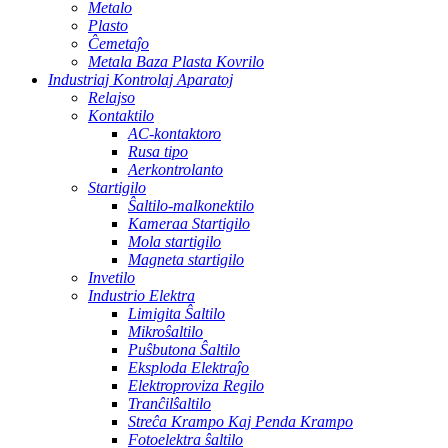
Metalo
Plasto
Ĉemetaĵo
Metala Baza Plasta Kovrilo
Industriaj Kontrolaj Aparatoj
Relajso
Kontaktilo
AC-kontaktoro
Rusa tipo
Aerkontrolanto
Startigilo
Ŝaltilo-malkonektilo
Kameraa Startigilo
Mola startigilo
Magneta startigilo
Invetilo
Industrio Elektra
Limigita Ŝaltilo
Mikroŝaltilo
Puŝbutona Ŝaltilo
Eksploda Elektraĵo
Elektroproviza Regilo
Tranĉilŝaltilo
Streĉa Krampo Kaj Penda Krampo
Fotoelektra ŝaltilo