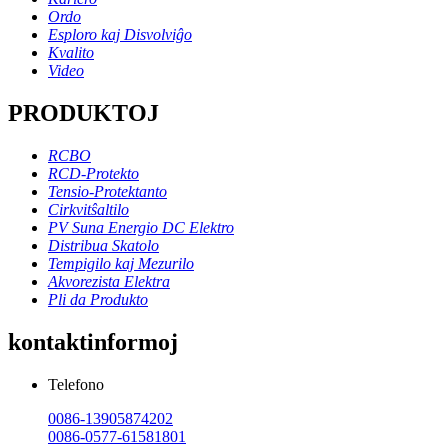
Ordo
Esploro kaj Disvolviĝo
Kvalito
Video
PRODUKTOJ
RCBO
RCD-Protekto
Tensio-Protektanto
Cirkvitŝaltilo
PV Suna Energio DC Elektro
Distribua Skatolo
Tempigilo kaj Mezurilo
Akvorezista Elektra
Pli da Produkto
kontaktinformoj
Telefono
0086-13905874202
0086-0577-61581801