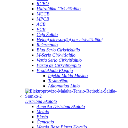
RCBO
Hidraŭlika Cirkvitŝaltilo
MCCB
MPCB
ACB
VCB
Ĉefa Ŝaltilo
Helpaj akcesoraĵoj por cirkvitŝaltiloj
Refermanto
Blua Serio Cirkvitŝaltilo
M-Serio Cirkvitŝaltilo
Verda Serio Cirkvitŝaltilo
Partoj de Cirkvitrompilo
Produktada Ekipaĵo
Injekta Mulda Maŝino
Testmaŝino
Aŭtomatiga Linio
Distribua Skatolo
Amerika Distribua Skatolo
Metalo
Plasto
Ĉemetaĵo
Metala Baza Plasta Kovrilo