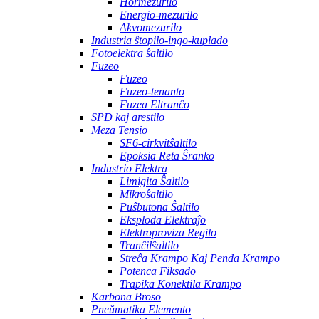
Hormezurilo
Energio-mezurilo
Akvomezurilo
Industria ŝtopilo-ingo-kuplado
Fotoelektra ŝaltilo
Fuzeo
Fuzeo
Fuzeo-tenanto
Fuzea Eltranĉo
SPD kaj arestilo
Meza Tensio
SF6-cirkvitŝaltilo
Epoksia Reta Ŝranko
Industrio Elektra
Limigita Ŝaltilo
Mikroŝaltilo
Puŝbutona Ŝaltilo
Eksploda Elektraĵo
Elektroproviza Regilo
Tranĉilŝaltilo
Streĉa Krampo Kaj Penda Krampo
Potenca Fiksado
Trapika Konektila Krampo
Karbona Broso
Pneŭmatika Elemento