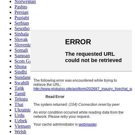
Norwegian
Pashto
Persian
Punjabi
Serbian
Sesotho
Sinhala
Slovak
Slovenian
Somali
Samoan
Scots Gaelic
Shona
Sindhi
Sundanese
Swahili
Tajik
Tamil
Telugu
Thai
Ukrainian
Urdu
Uzbek
Vietnamese
Welsh