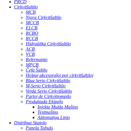
PRCD
Cirkvitŝaltilo
MCB
Nigra Cirkvitŝaltilo
MCCB
ELCB
RCBO
RCCB
Hidraŭlika Cirkvitŝaltilo
ACB
VCB
Refermanto
MPCB
Ĉefa Ŝaltilo
Helpaj akcesoraĵoj por cirkvitŝaltiloj
Blua Serio Cirkvitŝaltilo
M-Serio Cirkvitŝaltilo
Verda Serio Cirkvitŝaltilo
Partoj de Cirkvitrompilo
Produktada Ekipaĵo
Injekta Mulda Maŝino
Testmaŝino
Aŭtomatiga Linio
Distribua Skatolo
Panela Tabulo