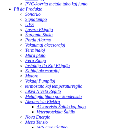
PVC-kovrita metala tubo kaj junto
Pli da Produkto
Sonorilo
Signalampo
UPS
Lasera Ekipaĵo
Ŝarganta Stako
Porda Alarmo
Vakuumaj akcesoraĵoj
Terminaloj
Mura plato
Fera Ringo
Instalaĵa Ilo Kaj Ekipaĵo
Kablaj akcesoraĵoj
Motoro
Vakuaj Pumpiloj
termostato kaj temperaturregilo
Likva Nivela Regilo
Metaligita filmo por kondensilo
Akvorezista Elektra
Akvorezista Ŝaltilo kaj Ingo
Veterprotektita Ŝaltilo
Nova Energio
Meza Tensio
SF6-cirkvitŝaltilo