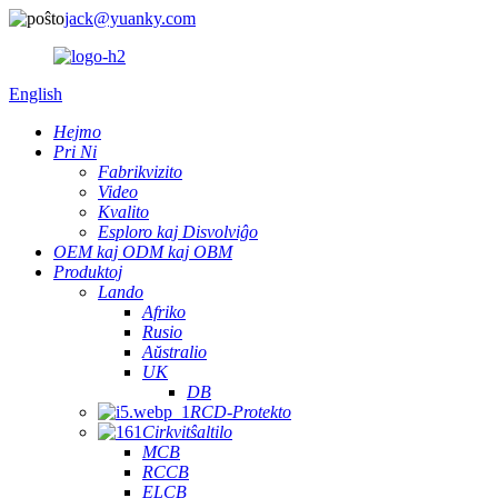
jack@yuanky.com
English
Hejmo
Pri Ni
Fabrikvizito
Video
Kvalito
Esploro kaj Disvolviĝo
OEM kaj ODM kaj OBM
Produktoj
Lando
Afriko
Rusio
Aŭstralio
UK
DB
RCD-Protekto
Cirkvitŝaltilo
MCB
RCCB
ELCB