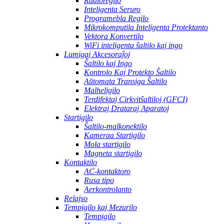
Radioregilo
Inteligenta Seruro
Programebla Regilo
Mikrokomputila Inteligenta Protektanto
Vektora Konvertilo
WiFi inteligenta ŝaltilo kaj ingo
Lumigaj Akcesoraĵoj
Ŝaltilo kaj Ingo
Kontrolo Kaj Protekto Ŝaltilo
Aŭtomata Transiga Ŝaltilo
Malheligilo
Terdifektaj Cirkvitŝaltiloj (GFCI)
Elektraj Drataraj Aparatoj
Startigilo
Ŝaltilo-malkonektilo
Kameraa Startigilo
Mola startigilo
Magneta startigilo
Kontaktilo
AC-kontaktoro
Rusa tipo
Aerkontrolanto
Relajso
Tempigilo kaj Mezurilo
Tempigilo