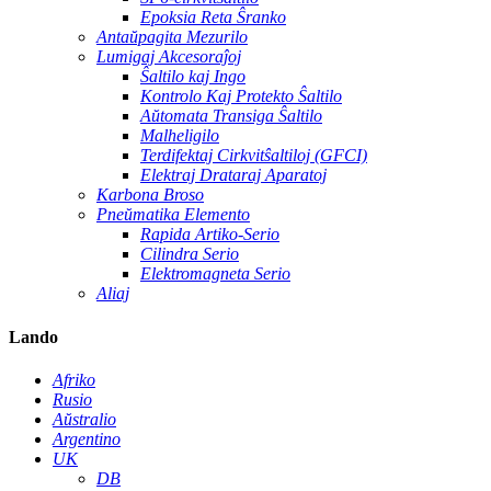
Epoksia Reta Ŝranko
Antaŭpagita Mezurilo
Lumigaj Akcesoraĵoj
Ŝaltilo kaj Ingo
Kontrolo Kaj Protekto Ŝaltilo
Aŭtomata Transiga Ŝaltilo
Malheligilo
Terdifektaj Cirkvitŝaltiloj (GFCI)
Elektraj Drataraj Aparatoj
Karbona Broso
Pneŭmatika Elemento
Rapida Artiko-Serio
Cilindra Serio
Elektromagneta Serio
Aliaj
Lando
Afriko
Rusio
Aŭstralio
Argentino
UK
DB