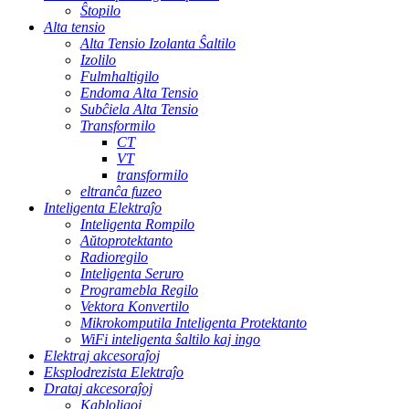
Ŝtopilo
Alta tensio
Alta Tensio Izolanta Ŝaltilo
Izolilo
Fulmhaltigilo
Endoma Alta Tensio
Subĉiela Alta Tensio
Transformilo
CT
VT
transformilo
eltranĉa fuzeo
Inteligenta Elektraĵo
Inteligenta Rompilo
Aŭtoprotektanto
Radioregilo
Inteligenta Seruro
Programebla Regilo
Vektora Konvertilo
Mikrokomputila Inteligenta Protektanto
WiFi inteligenta ŝaltilo kaj ingo
Elektraj akcesoraĵoj
Eksplodrezista Elektraĵo
Drataj akcesoraĵoj
Kabloligoj