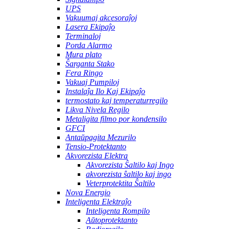
UPS
Vakuumaj akcesoraĵoj
Lasera Ekipaĵo
Terminaloj
Porda Alarmo
Mura plato
Ŝarganta Stako
Fera Ringo
Vakuaj Pumpiloj
Instalaĵa Ilo Kaj Ekipaĵo
termostato kaj temperaturregilo
Likva Nivela Regilo
Metaligita filmo por kondensilo
GFCI
Antaŭpagita Mezurilo
Tensio-Protektanto
Akvorezista Elektra
Akvorezista Ŝaltilo kaj Ingo
akvorezista ŝaltilo kaj ingo
Veterprotektita Ŝaltilo
Nova Energio
Inteligenta Elektraĵo
Inteligenta Rompilo
Aŭtoprotektanto