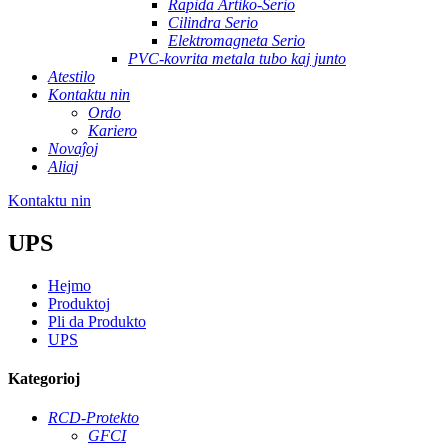
Rapida Artiko-Serio
Cilindra Serio
Elektromagneta Serio
PVC-kovrita metala tubo kaj junto
Atestilo
Kontaktu nin
Ordo
Kariero
Novaĵoj
Aliaj
Kontaktu nin
UPS
Hejmo
Produktoj
Pli da Produkto
UPS
Kategorioj
RCD-Protekto
GFCI