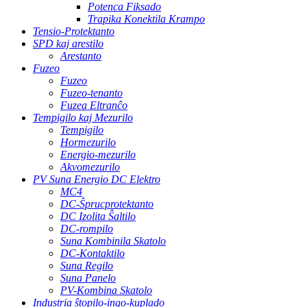
Potenca Fiksado
Trapika Konektila Krampo
Tensio-Protektanto
SPD kaj arestilo
Arestanto
Fuzeo
Fuzeo
Fuzeo-tenanto
Fuzea Eltranĉo
Tempigilo kaj Mezurilo
Tempigilo
Hormezurilo
Energio-mezurilo
Akvomezurilo
PV Suna Energio DC Elektro
MC4
DC-Ŝprucprotektanto
DC Izolita Ŝaltilo
DC-rompilo
Suna Kombinila Skatolo
DC-Kontaktilo
Suna Regilo
Suna Panelo
PV-Kombina Skatolo
Industria ŝtopilo-ingo-kuplado