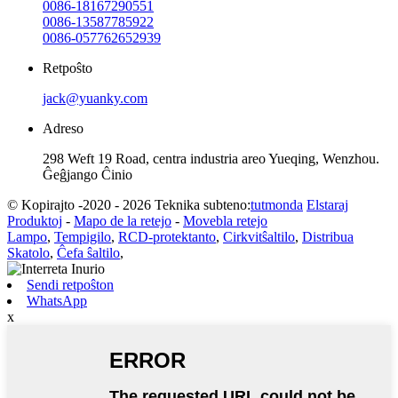
0086-18167290551
0086-13587785922
0086-057762652939
Retpoŝto
jack@yuanky.com
Adreso
298 Weft 19 Road, centra industria areo Yueqing, Wenzhou.
Ĝeĝjango Ĉinio
© Kopirajto -2020 - 2026 Teknika subteno:
tutmonda
Elstaraj
Produktoj
-
Mapo de la retejo
-
Movebla retejo
Lampo
,
Tempigilo
,
RCD-protektanto
,
Cirkvitŝaltilo
,
Distribua
Skatolo
,
Ĉefa ŝaltilo
,
Sendi retpoŝton
WhatsApp
x