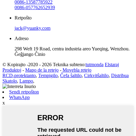
0086-13587785922
0086-057762652939
Retpoŝto
jack@yuanky.com
Adreso
298 Weft 19 Road, centra industria areo Yueqing, Wenzhou.
Ĝeĝjango Ĉinio
© Kopirajto -2020 - 2026 Teknika subteno:
tutmonda
Elstaraj
Produktoj
-
Mapo de la retejo
-
Movebla retejo
RCD-protektanto
,
Tempigilo
,
Ĉefa ŝaltilo
,
Cirkvitŝaltilo
,
Distribua
Skatolo
,
Lampo
,
Sendi retpoŝton
WhatsApp
x