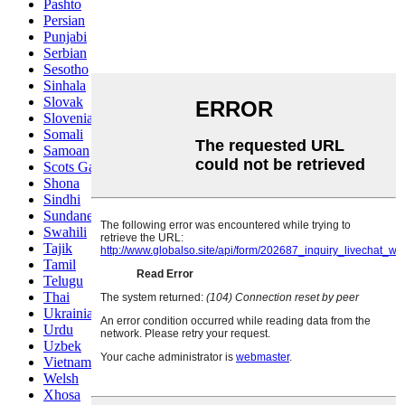
Pashto
Persian
Punjabi
Serbian
Sesotho
Sinhala
Slovak
Slovenian
Somali
Samoan
Scots Gaelic
Shona
Sindhi
Sundanese
Swahili
Tajik
Tamil
Telugu
Thai
Ukrainian
Urdu
Uzbek
Vietnamese
Welsh
Xhosa