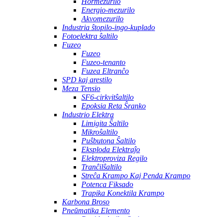
Hormezurilo
Energio-mezurilo
Akvomezurilo
Industria ŝtopilo-ingo-kuplado
Fotoelektra ŝaltilo
Fuzeo
Fuzeo
Fuzeo-tenanto
Fuzea Eltranĉo
SPD kaj arestilo
Meza Tensio
SF6-cirkvitŝaltilo
Epoksia Reta Ŝranko
Industrio Elektra
Limigita Ŝaltilo
Mikroŝaltilo
Puŝbutona Ŝaltilo
Eksploda Elektraĵo
Elektroproviza Regilo
Tranĉilŝaltilo
Streĉa Krampo Kaj Penda Krampo
Potenca Fiksado
Trapika Konektila Krampo
Karbona Broso
Pneŭmatika Elemento