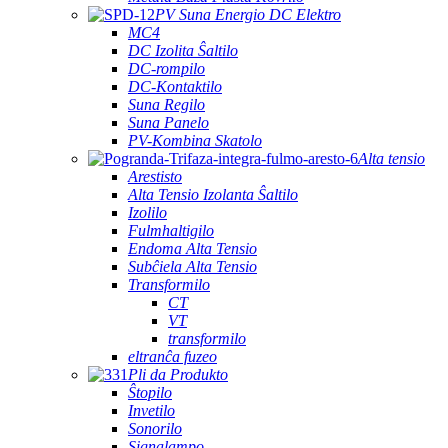
PV Suna Energio DC Elektro
MC4
DC Izolita Ŝaltilo
DC-rompilo
DC-Kontaktilo
Suna Regilo
Suna Panelo
PV-Kombina Skatolo
Alta tensio
Arestisto
Alta Tensio Izolanta Ŝaltilo
Izolilo
Fulmhaltigilo
Endoma Alta Tensio
Subĉiela Alta Tensio
Transformilo
CT
VT
transformilo
eltranĉa fuzeo
Pli da Produkto
Ŝtopilo
Invetilo
Sonorilo
Signalampo