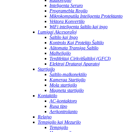
Radioregilo
Inteligenta Seruro
Programebla Regilo
Mikrokomputila Inteligenta Protektanto
Vektora Konvertilo
WiFi inteligenta ŝaltilo kaj ingo
Lumigaj Akcesoraĵoj
Ŝaltilo kaj Ingo
Kontrolo Kaj Protekto Ŝaltilo
Aŭtomata Transiga Ŝaltilo
Malheligilo
Terdifektaj Cirkvitŝaltiloj (GFCI)
Elektraj Drataraj Aparatoj
Startigilo
Ŝaltilo-malkonektilo
Kameraa Startigilo
Mola startigilo
Magneta startigilo
Kontaktilo
AC-kontaktoro
Rusa tipo
Aerkontrolanto
Relajso
Tempigilo kaj Mezurilo
Tempigilo