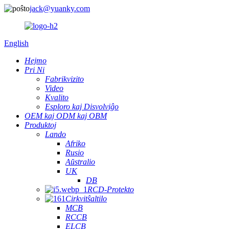
jack@yuanky.com
English
Hejmo
Pri Ni
Fabrikvizito
Video
Kvalito
Esploro kaj Disvolviĝo
OEM kaj ODM kaj OBM
Produktoj
Lando
Afriko
Rusio
Aŭstralio
UK
DB
RCD-Protekto
Cirkvitŝaltilo
MCB
RCCB
ELCB