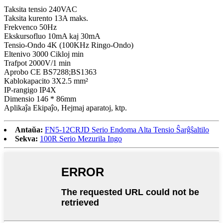
Taksita tensio 240VAC
Taksita kurento 13A maks.
Frekvenco 50Hz
Ekskursofluo 10mA kaj 30mA
Tensio-Ondo 4K (100KHz Ringo-Ondo)
Eltenivo 3000 Cikloj min
Trafpot 2000V/1 min
Aprobo CE BS7288;BS1363
Kablokapacito 3X2.5 mm²
IP-rangigo IP4X
Dimensio 146 * 86mm
Aplikaĵa Ekipaĵo, Hejmaj aparatoj, ktp.
Antaŭa:
FN5-12CRJD Serio Endoma Alta Tensio Ŝarĝŝaltilo
Sekva:
100R Serio Mezurila Ingo