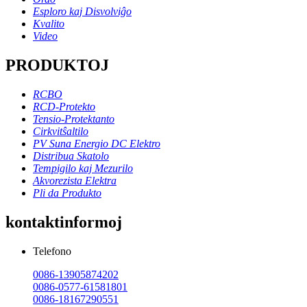
Esploro kaj Disvolviĝo
Kvalito
Video
PRODUKTOJ
RCBO
RCD-Protekto
Tensio-Protektanto
Cirkvitŝaltilo
PV Suna Energio DC Elektro
Distribua Skatolo
Tempigilo kaj Mezurilo
Akvorezista Elektra
Pli da Produkto
kontaktinformoj
Telefono
0086-13905874202
0086-0577-61581801
0086-18167290551