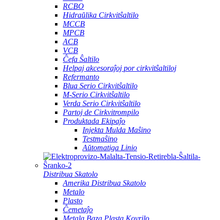
RCBO
Hidraŭlika Cirkvitŝaltilo
MCCB
MPCB
ACB
VCB
Ĉefa Ŝaltilo
Helpaj akcesoraĵoj por cirkvitŝaltiloj
Refermanto
Blua Serio Cirkvitŝaltilo
M-Serio Cirkvitŝaltilo
Verda Serio Cirkvitŝaltilo
Partoj de Cirkvitrompilo
Produktada Ekipaĵo
Injekta Mulda Maŝino
Testmaŝino
Aŭtomatiga Linio
Distribua Skatolo
Amerika Distribua Skatolo
Metalo
Plasto
Ĉemetaĵo
Metala Baza Plasta Kovrilo