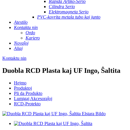
Rapida Artiko-Serio
Cilindra Serio
Elektromagneta Serio
PVC-kovrita metala tubo kaj junto
Atestilo
Kontaktu nin
Ordo
Kariero
Novaĵoj
Aliaj
Kontaktu nin
Duobla RCD Plasta kaj UF Ingo, Ŝaltita
Hejmo
Produktoj
Pli da Produkto
Lumigaj Akcesoraĵoj
RCD-Protekto