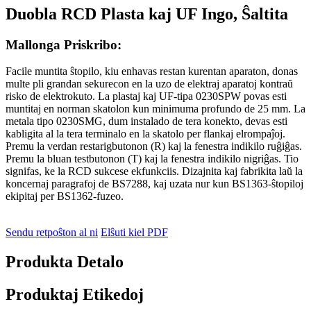
Duobla RCD Plasta kaj UF Ingo, Ŝaltita
Mallonga Priskribo:
Facile muntita ŝtopilo, kiu enhavas restan kurentan aparaton, donas
multe pli grandan sekurecon en la uzo de elektraj aparatoj kontraŭ
risko de elektrokuto. La plastaj kaj UF-tipa 0230SPW povas esti
muntitaj en norman skatolon kun minimuma profundo de 25 mm. La
metala tipo 0230SMG, dum instalado de tera konekto, devas esti
kabligita al la tera terminalo en la skatolo per flankaj elrompaĵoj.
Premu la verdan restarigbutonon (R) kaj la fenestra indikilo ruĝiĝas.
Premu la bluan testbutonon (T) kaj la fenestra indikilo nigriĝas. Tio
signifas, ke la RCD sukcese ekfunkciis. Dizajnita kaj fabrikita laŭ la
koncernaj paragrafoj de BS7288, kaj uzata nur kun BS1363-ŝtopiloj
ekipitaj per BS1362-fuzeo.
Sendu retpoŝton al ni
Elŝuti kiel PDF
Produkta Detalo
Produktaj Etikedoj