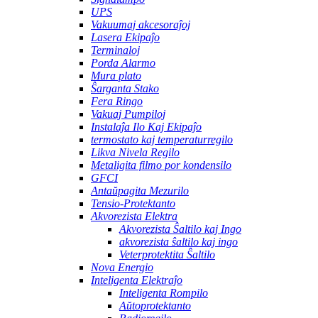
UPS
Vakuumaj akcesoraĵoj
Lasera Ekipaĵo
Terminaloj
Porda Alarmo
Mura plato
Ŝarganta Stako
Fera Ringo
Vakuaj Pumpiloj
Instalaĵa Ilo Kaj Ekipaĵo
termostato kaj temperaturregilo
Likva Nivela Regilo
Metaligita filmo por kondensilo
GFCI
Antaŭpagita Mezurilo
Tensio-Protektanto
Akvorezista Elektra
Akvorezista Ŝaltilo kaj Ingo
akvorezista ŝaltilo kaj ingo
Veterprotektita Ŝaltilo
Nova Energio
Inteligenta Elektraĵo
Inteligenta Rompilo
Aŭtoprotektanto