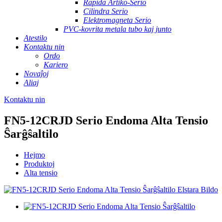
Rapida Artiko-Serio
Cilindra Serio
Elektromagneta Serio
PVC-kovrita metala tubo kaj junto
Atestilo
Kontaktu nin
Ordo
Kariero
Novaĵoj
Aliaj
Kontaktu nin
FN5-12CRJD Serio Endoma Alta Tensio
Ŝarĝŝaltilo
Hejmo
Produktoj
Alta tensio