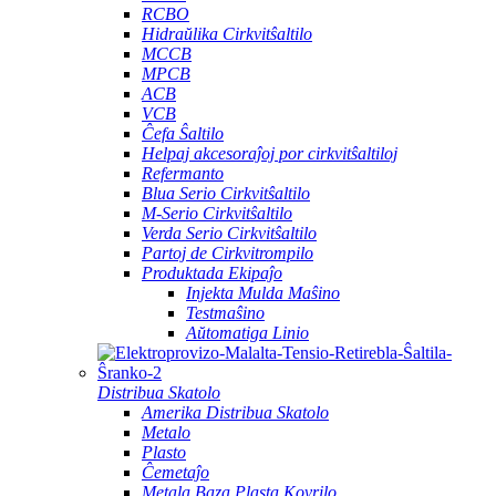
RCBO
Hidraŭlika Cirkvitŝaltilo
MCCB
MPCB
ACB
VCB
Ĉefa Ŝaltilo
Helpaj akcesoraĵoj por cirkvitŝaltiloj
Refermanto
Blua Serio Cirkvitŝaltilo
M-Serio Cirkvitŝaltilo
Verda Serio Cirkvitŝaltilo
Partoj de Cirkvitrompilo
Produktada Ekipaĵo
Injekta Mulda Maŝino
Testmaŝino
Aŭtomatiga Linio
Distribua Skatolo
Amerika Distribua Skatolo
Metalo
Plasto
Ĉemetaĵo
Metala Baza Plasta Kovrilo