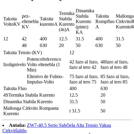
Dinamika
Termika
pez-
Stabila
Taksita
Mallonga
Taksita
Taksita
Stabila
eltenebla
Kurento
Rompfluo
Cirkvito
VoltoKV
kurentoA
Kurento
KV
(pinto)
A
Kurento
(4s)A
KA
12
42
400
12.5
31.5
400
31.5
48
630
20
50
630
50
Taksita Tensio (KV)
12
Potencofrekvenco
42 fazo al fazo,
48fazo al fazo,
Izolignivelo
Volto eltenebla (1
fazo al tero 42
fazo al tero 48
Min)
Eltenivo de Fulmo-
75 fazo al fazo,
85 fazo al fazo,
Impulso-Volto
fazo al tero 75
fazo al tero 85
Taksita Fluo
400
630
4STermika Stabila Kurento
12.5
20
Dinamika Stabila Kurento
31.5
50
Mallonga Cirkvito Rompanta
t 31.5
50
Kurento
Antaŭa:
ZW7-40.5 Serio Subĉiela Alta Tensio Vakua
Cirkvitŝaltilo