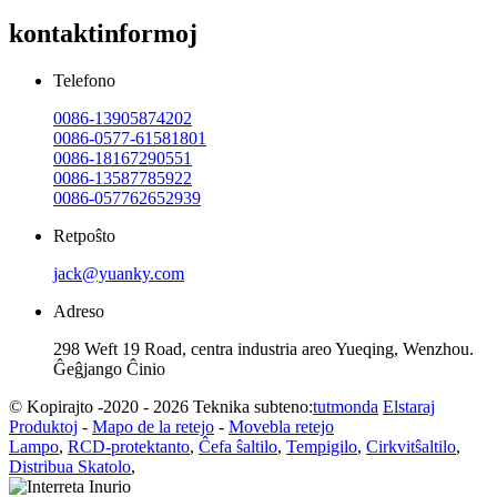
kontaktinformoj
Telefono
0086-13905874202
0086-0577-61581801
0086-18167290551
0086-13587785922
0086-057762652939
Retpoŝto
jack@yuanky.com
Adreso
298 Weft 19 Road, centra industria areo Yueqing, Wenzhou.
Ĝeĝjango Ĉinio
© Kopirajto -2020 - 2026 Teknika subteno:
tutmonda
Elstaraj
Produktoj
-
Mapo de la retejo
-
Movebla retejo
Lampo
,
RCD-protektanto
,
Ĉefa ŝaltilo
,
Tempigilo
,
Cirkvitŝaltilo
,
Distribua Skatolo
,