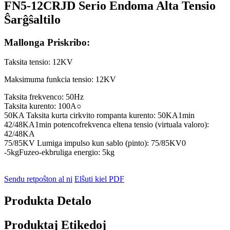
FN5-12CRJD Serio Endoma Alta Tensio
Ŝarĝŝaltilo
Mallonga Priskribo:
Taksita tensio: 12KV
Maksimuma funkcia tensio: 12KV
Taksita frekvenco: 50Hz
Taksita kurento: 100A○
50KA Taksita kurta cirkvito rompanta kurento: 50KA1min
42/48KA1min potencofrekvenca eltena tensio (virtuala valoro):
42/48KA
75/85KV Lumiga impulso kun sablo (pinto): 75/85KV0
-5kgFuzeo-ekbruliga energio: 5kg
Sendu retpoŝton al ni
Elŝuti kiel PDF
Produkta Detalo
Produktaj Etikedoj