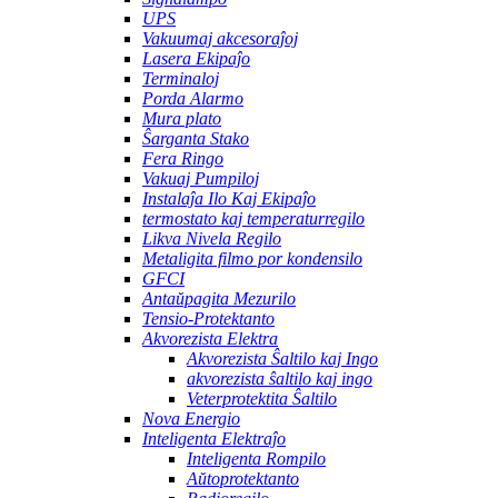
UPS
Vakuumaj akcesoraĵoj
Lasera Ekipaĵo
Terminaloj
Porda Alarmo
Mura plato
Ŝarganta Stako
Fera Ringo
Vakuaj Pumpiloj
Instalaĵa Ilo Kaj Ekipaĵo
termostato kaj temperaturregilo
Likva Nivela Regilo
Metaligita filmo por kondensilo
GFCI
Antaŭpagita Mezurilo
Tensio-Protektanto
Akvorezista Elektra
Akvorezista Ŝaltilo kaj Ingo
akvorezista ŝaltilo kaj ingo
Veterprotektita Ŝaltilo
Nova Energio
Inteligenta Elektraĵo
Inteligenta Rompilo
Aŭtoprotektanto