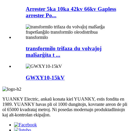
Arrester 5ka 10ka 42kv 66kv Gapless
arrester Po...
transformilo trifaza du volvaĵoj
malŝarĝita t ...
GWXY10-15kV
YUANKY Electric, ankaŭ konata kiel YUANKY, estis fondita en
1989. YUANKY havas pli ol 1000 dungitojn, kovrante areon de pli
ol 65000 kvadrataj metroj. Ni posedas modernajn produktadliniojn
kaj alt-kontrolan ekipaĵon.