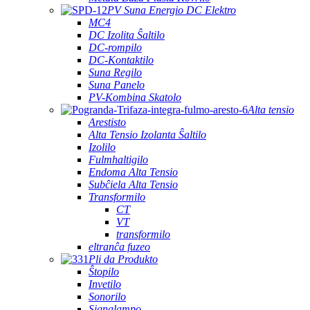
PV Suna Energio DC Elektro
MC4
DC Izolita Ŝaltilo
DC-rompilo
DC-Kontaktilo
Suna Regilo
Suna Panelo
PV-Kombina Skatolo
Alta tensio
Arestisto
Alta Tensio Izolanta Ŝaltilo
Izolilo
Fulmhaltigilo
Endoma Alta Tensio
Subĉiela Alta Tensio
Transformilo
CT
VT
transformilo
eltranĉa fuzeo
Pli da Produkto
Ŝtopilo
Invetilo
Sonorilo
Signalampo