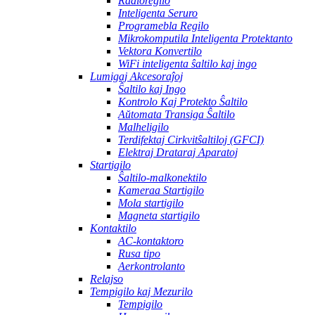
Radioregilo
Inteligenta Seruro
Programebla Regilo
Mikrokomputila Inteligenta Protektanto
Vektora Konvertilo
WiFi inteligenta ŝaltilo kaj ingo
Lumigaj Akcesoraĵoj
Ŝaltilo kaj Ingo
Kontrolo Kaj Protekto Ŝaltilo
Aŭtomata Transiga Ŝaltilo
Malheligilo
Terdifektaj Cirkvitŝaltiloj (GFCI)
Elektraj Drataraj Aparatoj
Startigilo
Ŝaltilo-malkonektilo
Kameraa Startigilo
Mola startigilo
Magneta startigilo
Kontaktilo
AC-kontaktoro
Rusa tipo
Aerkontrolanto
Relajso
Tempigilo kaj Mezurilo
Tempigilo