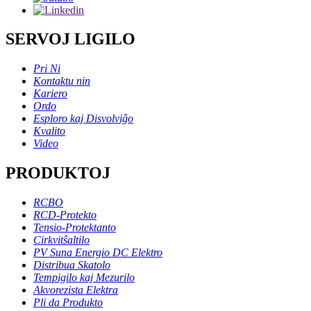
SERVOJ LIGILO
Pri Ni
Kontaktu nin
Kariero
Ordo
Esploro kaj Disvolviĝo
Kvalito
Video
PRODUKTOJ
RCBO
RCD-Protekto
Tensio-Protektanto
Cirkvitŝaltilo
PV Suna Energio DC Elektro
Distribua Skatolo
Tempigilo kaj Mezurilo
Akvorezista Elektra
Pli da Produkto