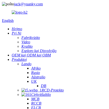
jack@yuanky.com
English
Hejmo
Pri Ni
Fabrikvizito
Video
Kvalito
Esploro kaj Disvolviĝo
OEM kaj ODM kaj OBM
Produktoj
Lando
Afriko
Rusio
Aŭstralio
UK
DB
RCD-Protekto
Cirkvitŝaltilo
MCB
RCCB
ELCB