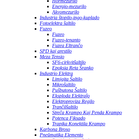
Hormezurilo
Energio-mezurilo
Akvomezurilo
Industria ŝtopilo-ingo-kuplado
Fotoelektra ŝaltilo
Fuzeo
Fuzeo
Fuzeo-tenanto
Fuzea Eltranĉo
SPD kaj arestilo
Meza Tensio
SF6-cirkvitŝaltilo
Epoksia Reta Ŝranko
Industrio Elektra
Limigita Ŝaltilo
Mikroŝaltilo
Puŝbutona Ŝaltilo
Eksploda Elektraĵo
Elektroproviza Regilo
Tranĉilŝaltilo
Streĉa Krampo Kaj Penda Krampo
Potenca Fiksado
Trapika Konektila Krampo
Karbona Broso
Pneŭmatika Elemento