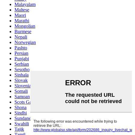
Malayalam
Maltese
Maori
Marathi
Mongolian
Burmese
Nepali
Norwegian
Pashto
Persian
Punjabi
Serbian
Sesotho
Sinhala
Slovak
Slovenian
Somali
Samoan
Scots Gaelic
Shona
Sindhi
Sundanese
Swahili
Tajik
Tamil