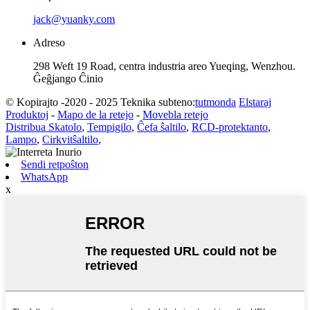
jack@yuanky.com
Adreso
298 Weft 19 Road, centra industria areo Yueqing, Wenzhou.
Ĝeĝjango Ĉinio
© Kopirajto -2020 - 2025 Teknika subteno:
tutmonda
Elstaraj
Produktoj
-
Mapo de la retejo
-
Movebla retejo
Distribua Skatolo
,
Tempigilo
,
Ĉefa ŝaltilo
,
RCD-protektanto
,
Lampo
,
Cirkvitŝaltilo
,
Sendi retpoŝton
WhatsApp
x