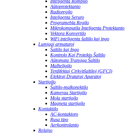
Inteligenta Rompilo
Aŭtoprotektanto
Radioregilo
Inteligenta Seruro
Programebla Regilo
Mikrokomputila Inteligenta Protektanto
Vektora Konvertilo
WiFi inteligenta ŝaltilo kaj ingo
Lumigaj armaturoj
Ŝaltilo kaj Ingo
Kontrolo Kaj Protekto Ŝaltilo
Aŭtomata Transiga Ŝaltilo
Malheligilo
Terdifektaj Cirkvitŝaltiloj (GFCI)
Elektraj Drataraj Aparatoj
Startigilo
Ŝaltilo-malkonektilo
Kameraa Startigilo
Mola startigilo
Magneta startigilo
Kontaktilo
AC-kontaktoro
Rusa tipo
Aerkontrolanto
Relajso