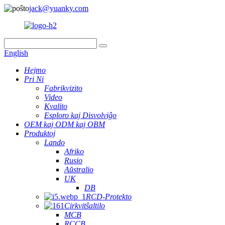
jack@yuanky.com
English
Hejmo
Pri Ni
Fabrikvizito
Video
Kvalito
Esploro kaj Disvolviĝo
OEM kaj ODM kaj OBM
Produktoj
Lando
Afriko
Rusio
Aŭstralio
UK
DB
RCD-Protekto
Cirkvitŝaltilo
MCB
RCCB