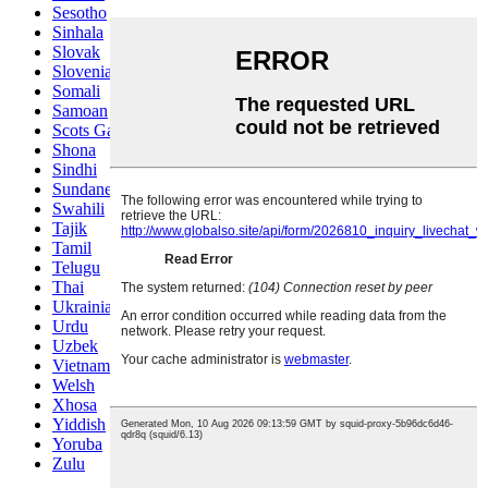
Sesotho
Sinhala
Slovak
Slovenian
Somali
Samoan
Scots Gaelic
Shona
Sindhi
Sundanese
Swahili
Tajik
Tamil
Telugu
Thai
Ukrainian
Urdu
Uzbek
Vietnamese
Welsh
Xhosa
Yiddish
Yoruba
Zulu