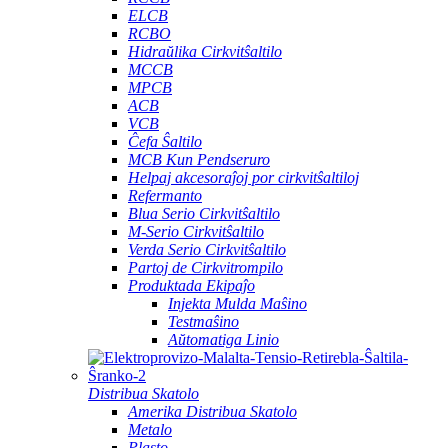
ELCB
RCBO
Hidraŭlika Cirkvitŝaltilo
MCCB
MPCB
ACB
VCB
Ĉefa Ŝaltilo
MCB Kun Pendseruro
Helpaj akcesoraĵoj por cirkvitŝaltiloj
Refermanto
Blua Serio Cirkvitŝaltilo
M-Serio Cirkvitŝaltilo
Verda Serio Cirkvitŝaltilo
Partoj de Cirkvitrompilo
Produktada Ekipaĵo
Injekta Mulda Maŝino
Testmaŝino
Aŭtomatiga Linio
Distribua Skatolo
Amerika Distribua Skatolo
Metalo
Plasto