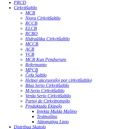
PRCD
Cirkvitŝaltilo
MCB
Nigra Cirkvitŝaltilo
RCCB
ELCB
RCBO
Hidraŭlika Cirkvitŝaltilo
MCCB
ACB
VCB
MCB Kun Pendseruro
Refermanto
MPCB
Ĉefa Ŝaltilo
Helpaj akcesoraĵoj por cirkvitŝaltiloj
Blua Serio Cirkvitŝaltilo
M-Serio Cirkvitŝaltilo
Verda Serio Cirkvitŝaltilo
Partoj de Cirkvitrompilo
Produktada Ekipaĵo
Injekta Mulda Maŝino
Testmaŝino
Aŭtomatiga Linio
Distribua Skatolo