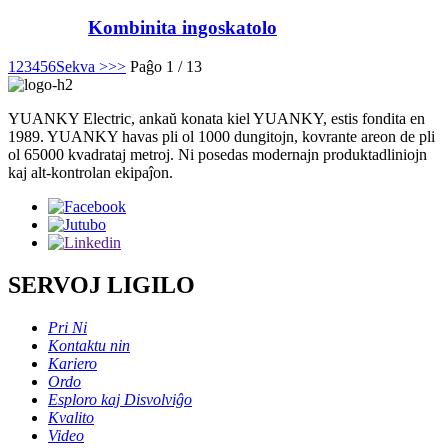
Kombinita ingoskatolo
1
2
3
4
5
6
Sekva >
>>
Paĝo 1 / 13
YUANKY Electric, ankaŭ konata kiel YUANKY, estis fondita en
1989. YUANKY havas pli ol 1000 dungitojn, kovrante areon de pli
ol 65000 kvadrataj metroj. Ni posedas modernajn produktadliniojn
kaj alt-kontrolan ekipaĵon.
SERVOJ LIGILO
Pri Ni
Kontaktu nin
Kariero
Ordo
Esploro kaj Disvolviĝo
Kvalito
Video