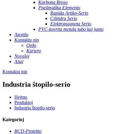
Karbona Broso
Pneŭmatika Elemento
Rapida Artiko-Serio
Cilindra Serio
Elektromagneta Serio
PVC-kovrita metala tubo kaj junto
Atestilo
Kontaktu nin
Ordo
Kariero
Novaĵoj
Aliaj
Kontaktu nin
Industria ŝtopilo-serio
Hejmo
Produktoj
Industria ŝtopilo-serio
Kategorioj
RCD-Protekto