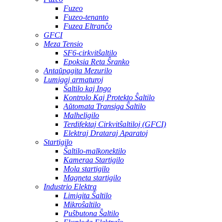
Fuzeo
Fuzeo-tenanto
Fuzea Eltranĉo
GFCI
Meza Tensio
SF6-cirkvitŝaltilo
Epoksia Reta Ŝranko
Antaŭpagita Mezurilo
Lumigaj armaturoj
Ŝaltilo kaj Ingo
Kontrolo Kaj Protekto Ŝaltilo
Aŭtomata Transiga Ŝaltilo
Malheligilo
Terdifektaj Cirkvitŝaltiloj (GFCI)
Elektraj Drataraj Aparatoj
Startigilo
Ŝaltilo-malkonektilo
Kameraa Startigilo
Mola startigilo
Magneta startigilo
Industrio Elektra
Limigita Ŝaltilo
Mikroŝaltilo
Puŝbutona Ŝaltilo