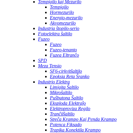
Tempigilo kaj Mezurilo
Tempigilo
Hormezurilo
Energio-mezurilo
Akvomezurilo
Industria ŝtopilo-serio
Fotoelektra ŝaltilo
Fuzeo
Fuzeo
Fuzeo-tenanto
Fuzea Eltranĉo
SPD
Meza Tensio
SF6-cirkvitŝaltilo
Epoksia Reta Ŝranko
Industrio Elektra
Limigita Ŝaltilo
Mikroŝaltilo
Puŝbutona Ŝaltilo
Eksploda Elektraĵo
Elektroproviza Regilo
Tranĉilŝaltilo
Streĉa Krampo Kaj Penda Krampo
Potenca Fiksado
Trapika Konektila Krampo