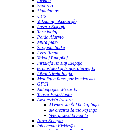
Invetilo
Sonorilo
Signalampo
UPS
Vakuumaj akcesoraĵoj
Lasera Ekipaĵo
Terminaloj
Porda Alarmo
Mura plato
Ŝarganta Stako
Fera Ringo
Vakuaj Pumpiloj
Instalaĵa Ilo Kaj Ekipaĵo
termostato kaj temperaturregilo
Likva Nivela Regilo
Metaligita filmo por kondensilo
GFCI
Antaŭpagita Mezurilo
Tensio-Protektanto
Akvorezista Elektra
Akvorezista Ŝaltilo kaj Ingo
akvorezista ŝaltilo kaj ingo
Veterprotektita Ŝaltilo
Nova Energio
Inteligenta Elektraĵo