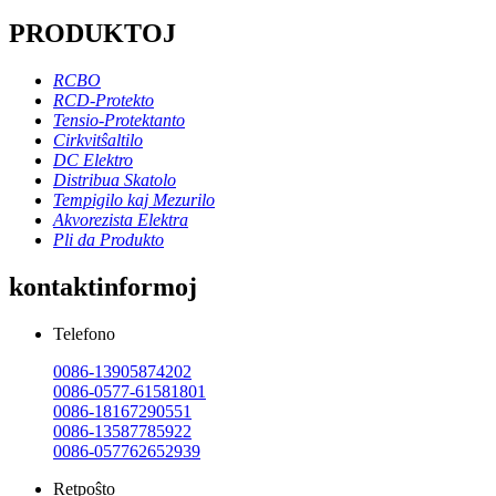
PRODUKTOJ
RCBO
RCD-Protekto
Tensio-Protektanto
Cirkvitŝaltilo
DC Elektro
Distribua Skatolo
Tempigilo kaj Mezurilo
Akvorezista Elektra
Pli da Produkto
kontaktinformoj
Telefono
0086-13905874202
0086-0577-61581801
0086-18167290551
0086-13587785922
0086-057762652939
Retpoŝto