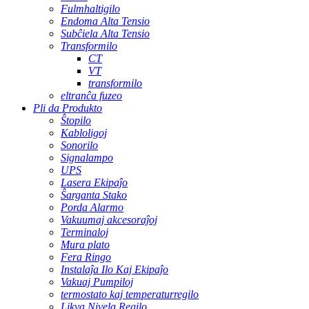
Fulmhaltigilo
Endoma Alta Tensio
Subĉiela Alta Tensio
Transformilo
CT
VT
transformilo
eltranĉa fuzeo
Pli da Produkto
Ŝtopilo
Kabloligoj
Sonorilo
Signalampo
UPS
Lasera Ekipaĵo
Ŝarganta Stako
Porda Alarmo
Vakuumaj akcesoraĵoj
Terminaloj
Mura plato
Fera Ringo
Instalaĵa Ilo Kaj Ekipaĵo
Vakuaj Pumpiloj
termostato kaj temperaturregilo
Likva Nivela Regilo