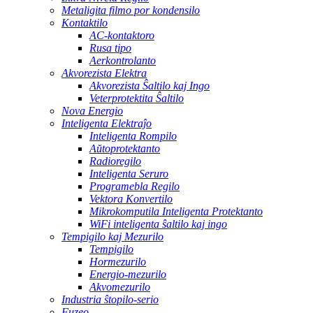
Metaligita filmo por kondensilo
Kontaktilo
AC-kontaktoro
Rusa tipo
Aerkontrolanto
Akvorezista Elektra
Akvorezista Ŝaltilo kaj Ingo
Veterprotektita Ŝaltilo
Nova Energio
Inteligenta Elektraĵo
Inteligenta Rompilo
Aŭtoprotektanto
Radioregilo
Inteligenta Seruro
Programebla Regilo
Vektora Konvertilo
Mikrokomputila Inteligenta Protektanto
WiFi inteligenta ŝaltilo kaj ingo
Tempigilo kaj Mezurilo
Tempigilo
Hormezurilo
Energio-mezurilo
Akvomezurilo
Industria ŝtopilo-serio
Fuzeo