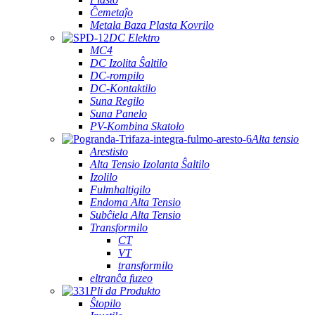
Ĉemetaĵo
Metala Baza Plasta Kovrilo
DC Elektro
MC4
DC Izolita Ŝaltilo
DC-rompilo
DC-Kontaktilo
Suna Regilo
Suna Panelo
PV-Kombina Skatolo
Alta tensio
Arestisto
Alta Tensio Izolanta Ŝaltilo
Izolilo
Fulmhaltigilo
Endoma Alta Tensio
Subĉiela Alta Tensio
Transformilo
CT
VT
transformilo
eltranĉa fuzeo
Pli da Produkto
Ŝtopilo