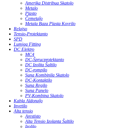
Amerika Distribua Skatolo
Metalo
Plasto
Ĉemetaĵo
Metala Baza Plasta Kovrilo
Relajso
Tensio-Protektanto
SPD
Lumiga Fitting
DC Elektro
MC4
DC-Ŝprucprotektanto
DC Izolita Ŝaltilo
DC-rompilo
Suna Kombinila Skatolo
DC-Kontaktilo
Suna Regilo
Suna Panelo
PV-Kombina Skatolo
Kabla Aldonaĵo
Invetilo
Alta tensio
Arestisto
Alta Tensio Izolanta Ŝaltilo
Izolilo