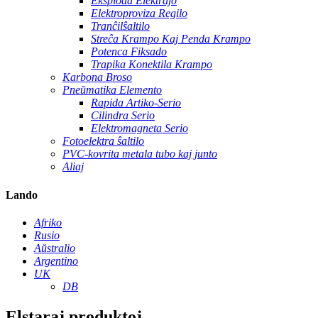
Eksploda Elektraĵo
Elektroproviza Regilo
Tranĉilŝaltilo
Streĉa Krampo Kaj Penda Krampo
Potenca Fiksado
Trapika Konektila Krampo
Karbona Broso
Pneŭmatika Elemento
Rapida Artiko-Serio
Cilindra Serio
Elektromagneta Serio
Fotoelektra ŝaltilo
PVC-kovrita metala tubo kaj junto
Aliaj
Lando
Afriko
Rusio
Aŭstralio
Argentino
UK
DB
Elstaraj produktoj