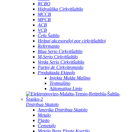
RCBO
Hidraŭlika Cirkvitŝaltilo
MCCB
MPCB
ACB
VCB
Ĉefa Ŝaltilo
Helpaj akcesoraĵoj por cirkvitŝaltiloj
Refermanto
Blua Serio Cirkvitŝaltilo
M-Serio Cirkvitŝaltilo
Verda Serio Cirkvitŝaltilo
Partoj de Cirkvitrompilo
Produktada Ekipaĵo
Injekta Mulda Maŝino
Testmaŝino
Aŭtomatiga Linio
Distribua Skatolo
Amerika Distribua Skatolo
Metalo
Plasto
Ĉemetaĵo
Metala Baza Plasta Kovrilo