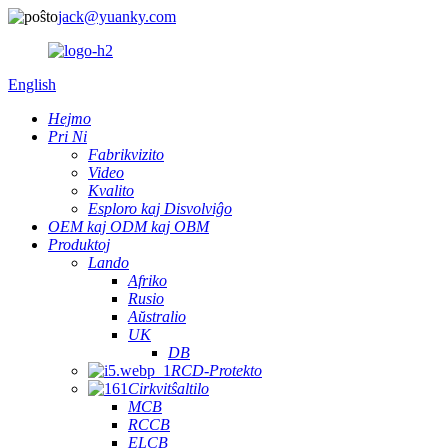
jack@yuanky.com
English
Hejmo
Pri Ni
Fabrikvizito
Video
Kvalito
Esploro kaj Disvolviĝo
OEM kaj ODM kaj OBM
Produktoj
Lando
Afriko
Rusio
Aŭstralio
UK
DB
RCD-Protekto
Cirkvitŝaltilo
MCB
RCCB
ELCB