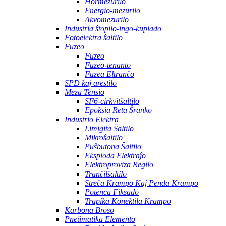
Hormezurilo
Energio-mezurilo
Akvomezurilo
Industria ŝtopilo-ingo-kuplado
Fotoelektra ŝaltilo
Fuzeo
Fuzeo
Fuzeo-tenanto
Fuzea Eltranĉo
SPD kaj arestilo
Meza Tensio
SF6-cirkvitŝaltilo
Epoksia Reta Ŝranko
Industrio Elektra
Limigita Ŝaltilo
Mikroŝaltilo
Puŝbutona Ŝaltilo
Eksploda Elektraĵo
Elektroproviza Regilo
Tranĉilŝaltilo
Streĉa Krampo Kaj Penda Krampo
Potenca Fiksado
Trapika Konektila Krampo
Karbona Broso
Pneŭmatika Elemento