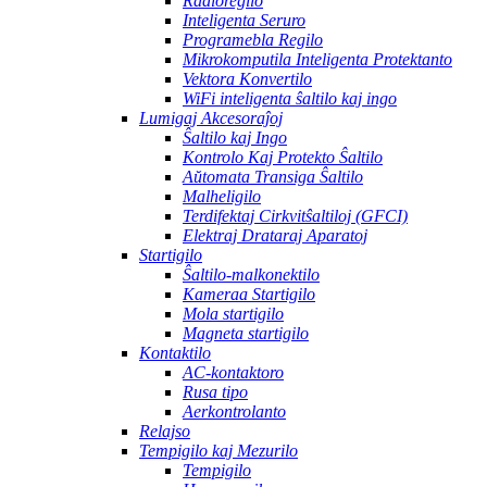
Radioregilo
Inteligenta Seruro
Programebla Regilo
Mikrokomputila Inteligenta Protektanto
Vektora Konvertilo
WiFi inteligenta ŝaltilo kaj ingo
Lumigaj Akcesoraĵoj
Ŝaltilo kaj Ingo
Kontrolo Kaj Protekto Ŝaltilo
Aŭtomata Transiga Ŝaltilo
Malheligilo
Terdifektaj Cirkvitŝaltiloj (GFCI)
Elektraj Drataraj Aparatoj
Startigilo
Ŝaltilo-malkonektilo
Kameraa Startigilo
Mola startigilo
Magneta startigilo
Kontaktilo
AC-kontaktoro
Rusa tipo
Aerkontrolanto
Relajso
Tempigilo kaj Mezurilo
Tempigilo