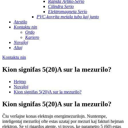
Rapida Artiko-Serio
Cilindra Serio
Elektromagneta Serio
PVC-kovrita metala tubo kaj junto
Atestilo
Kontaktu nin
Ordo
Kariero
Novaĵoj
Aliaj
Kontaktu nin
Kion signifas 5(20)A sur la mezurilo?
Hejmo
Novaĵoj
Kion signifas 5(20)A sur la mezurilo?
Kion signifas 5(20)A sur la mezurilo?
Ĉiu verŝajne konas elektrajn energimezurilojn. Nuntempe,
inteligentaj mezuriloj ofte estas uzataj por mezuri kaj fakturi hejman
elektron. Se vi rigardos atente, vi trovos, ke parametro 5 (60) estas