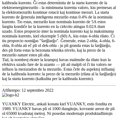
kalibrada kurento. Ĝi estas determinita de la starta kurento de la
elektroenergimezurilo - la minimuma kurenta valoro, kiu permesas al
la elektromezurilo kontinue rotacii kaj kontinue mezuri. La starta
kurento de ĝenerala inteligenta mezurilo estas 0.4% de la nominala
kurento. Tio estas, mezurilo kun nominala kurento de 5A estos
ŝargita kondiĉe ke la kurento en la cirkvito atingas 0.02A dum
uzado. Estos proporcio inter la nominala kurento kaj la maksimuma
nominala kurento, kiel ekzemple 5 (60) A, kiu estas 4-obla rilato. Ĉi
tiu proporcio nomiĝas "ŝarĝlarĝo". Ĝenerale, estas 2-obla, 4-obla, 6-
obla, 8-obla aŭ eĉ pli ol dek-obla - ju pli granda estas la ŝarĝlarĝo,
des pli forta estas la bezonata teknika nivelo, kaj la prezo de la
mezurilo nature estos pli alta.
Tial, la nombroj ekster la krampoj havas malmulte da rilato kun la
efektiva uzado fare de la uzanto — pli aŭ malpli ol ĉi tiu valoro ne
influos la mezuradon de la mezurilo. Estas ĉefe du aspektoj influataj
de la kalibrada kurento: la prezo de la mezurilo (rilata al la ŝarĝlarĝo)
kaj la starta kurento (kalkulita per la kalibrada kurento).
Afiŝtempo: 12 septembro 2022
YUANKY Electric, ankaŭ konata kiel YUANKY, estis fondita en
1989. YUANKY havas pli ol 1000 dungitojn, kovrante areon de pli
ol 65000 kvadrataj metroj. Ni posedas modernajn produktadliniojn