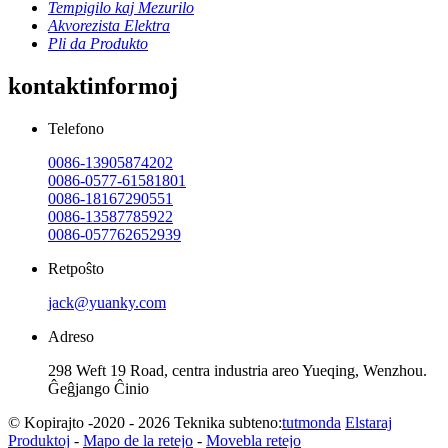
Tempigilo kaj Mezurilo
Akvorezista Elektra
Pli da Produkto
kontaktinformoj
Telefono
0086-13905874202
0086-0577-61581801
0086-18167290551
0086-13587785922
0086-057762652939
Retpoŝto
jack@yuanky.com
Adreso
298 Weft 19 Road, centra industria areo Yueqing, Wenzhou.
Ĝeĝjango Ĉinio
© Kopirajto -2020 - 2026 Teknika subteno:
tutmonda
Elstaraj
Produktoj
-
Mapo de la retejo
-
Movebla retejo