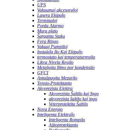
UPS
Vakuumaj akcesoraĵoj
Lasera Ekipaĵo
Terminaloj
Porda Alarmo
Mura plato
Ŝarganta Stako
Fera Ringo
Vakuaj Pumpiloj
Instalaĵa Ilo Kaj Ekipaĵo
termostato kaj temperaturregilo
Likva Nivela Regilo
Metaligita filmo por kondensilo
GFCI
Antaŭpagita Mezurilo
Tensio-Protektanto
Akvorezista Elektra
Akvorezista Ŝaltilo kaj Ingo
akvorezista ŝaltilo kaj ingo
Veterprotektita Ŝaltilo
Nova Energio
Inteligenta Elektraĵo
Inteligenta Rompilo
Aŭtoprotektanto