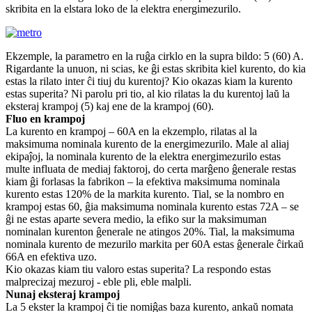
skribita en la elstara loko de la elektra energimezurilo.
Ekzemple, la parametro en la ruĝa cirklo en la supra bildo: 5 (60) A.
Rigardante la unuon, ni scias, ke ĝi estas skribita kiel kurento, do kia
estas la rilato inter ĉi tiuj du kurentoj? Kio okazas kiam la kurento
estas superita? Ni parolu pri tio, al kio rilatas la du kurentoj laŭ la
eksteraj krampoj (5) kaj ene de la krampoj (60).
Fluo en krampoj
La kurento en krampoj – 60A en la ekzemplo, rilatas al la
maksimuma nominala kurento de la energimezurilo. Male al aliaj
ekipaĵoj, la nominala kurento de la elektra energimezurilo estas
multe influata de mediaj faktoroj, do certa marĝeno ĝenerale restas
kiam ĝi forlasas la fabrikon – la efektiva maksimuma nominala
kurento estas 120% de la markita kurento. Tial, se la nombro en
krampoj estas 60, ĝia maksimuma nominala kurento estas 72A – se
ĝi ne estas aparte severa medio, la efiko sur la maksimuman
nominalan kurenton ĝenerale ne atingos 20%. Tial, la maksimuma
nominala kurento de mezurilo markita per 60A estas ĝenerale ĉirkaŭ
66A en efektiva uzo.
Kio okazas kiam tiu valoro estas superita? La respondo estas
malprecizaj mezuroj - eble pli, eble malpli.
Nunaj eksteraj krampoj
La 5 ekster la krampoj ĉi tie nomiĝas baza kurento, ankaŭ nomata