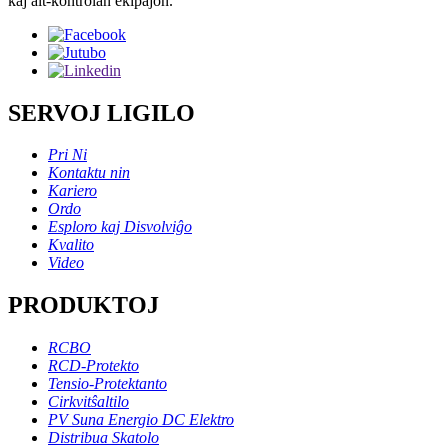
kaj alt-kontrolan ekipaĵon.
SERVOJ LIGILO
Pri Ni
Kontaktu nin
Kariero
Ordo
Esploro kaj Disvolviĝo
Kvalito
Video
PRODUKTOJ
RCBO
RCD-Protekto
Tensio-Protektanto
Cirkvitŝaltilo
PV Suna Energio DC Elektro
Distribua Skatolo