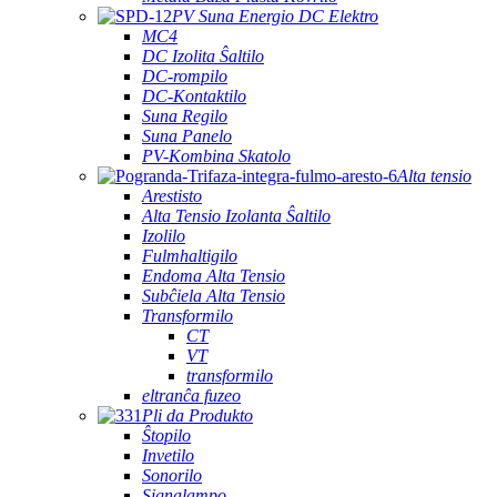
PV Suna Energio DC Elektro
MC4
DC Izolita Ŝaltilo
DC-rompilo
DC-Kontaktilo
Suna Regilo
Suna Panelo
PV-Kombina Skatolo
Alta tensio
Arestisto
Alta Tensio Izolanta Ŝaltilo
Izolilo
Fulmhaltigilo
Endoma Alta Tensio
Subĉiela Alta Tensio
Transformilo
CT
VT
transformilo
eltranĉa fuzeo
Pli da Produkto
Ŝtopilo
Invetilo
Sonorilo
Signalampo