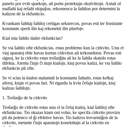
panelo por eviti sparkojn, aŭ portu protektajn okulvitrojn. Antaŭ ol
malŝalti kaj reŝalti ekipaĵon, rekomencu la ŝaltilon por determini la
kaŭzon de la ekfunkcio.
Kvankam ŝaltitaj ŝaltiloj certigas sekurecon, povas esti tre frustrante
konstante sperti ilin kaj rekonekti ilin plurfoje.
Kial mia ŝaltilo daŭre ekfunkcias?
Se via ŝaltilo ofte ekfunkcias, estas problemo kun la cirkvito. Unu el
viaj aparatoj eble havas kurtan cirkviton aŭ terkonekton. Povas esti
signoj, ke la cirkvito estas troŝarĝita aŭ ke la ŝaltila skatolo estas
difekta. Atentu ĉiujn ĉi tiujn kialojn, kiuj povus kaŭzi, ke via ŝaltilo
ekfunkciu pli ofte.
Se vi scias la kialon malantaŭ la konstanta ŝaltado, estas kelkaj
aferoj, kiujn vi povas fari. Ni rigardu la kvin ĉefajn kialojn, kiuj
kaŭzas ŝaltilojn.
1. Troŝarĝo de la cirkvito
Troŝarĝo de cirkvito estas unu el la ĉefaj kialoj, kial ŝaltiloj ofte
ekfunkcias. Tio okazas kiam oni volas, ke specifa cirkvito provizu
pli da potenco ol ĝi efektive havas. Tio kaŭzos trovarmiĝon de la
cirkvito, metante ĉiujn aparatojn konektitajn al la cirkvito en