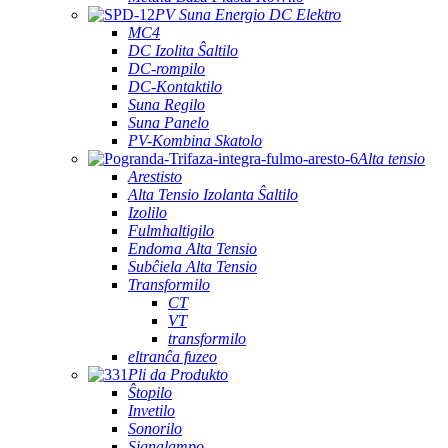
PV Suna Energio DC Elektro
MC4
DC Izolita Ŝaltilo
DC-rompilo
DC-Kontaktilo
Suna Regilo
Suna Panelo
PV-Kombina Skatolo
Alta tensio
Arestisto
Alta Tensio Izolanta Ŝaltilo
Izolilo
Fulmhaltigilo
Endoma Alta Tensio
Subĉiela Alta Tensio
Transformilo
CT
VT
transformilo
eltranĉa fuzeo
Pli da Produkto
Ŝtopilo
Invetilo
Sonorilo
Signalampo