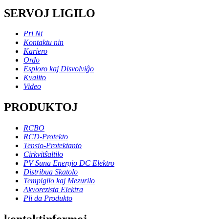
SERVOJ LIGILO
Pri Ni
Kontaktu nin
Kariero
Ordo
Esploro kaj Disvolviĝo
Kvalito
Video
PRODUKTOJ
RCBO
RCD-Protekto
Tensio-Protektanto
Cirkvitŝaltilo
PV Suna Energio DC Elektro
Distribua Skatolo
Tempigilo kaj Mezurilo
Akvorezista Elektra
Pli da Produkto