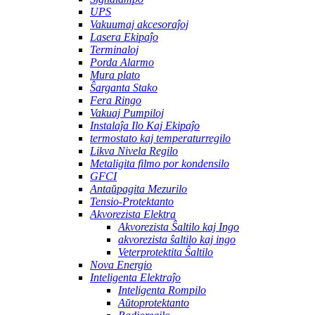
UPS
Vakuumaj akcesoraĵoj
Lasera Ekipaĵo
Terminaloj
Porda Alarmo
Mura plato
Ŝarganta Stako
Fera Ringo
Vakuaj Pumpiloj
Instalaĵa Ilo Kaj Ekipaĵo
termostato kaj temperaturregilo
Likva Nivela Regilo
Metaligita filmo por kondensilo
GFCI
Antaŭpagita Mezurilo
Tensio-Protektanto
Akvorezista Elektra
Akvorezista Ŝaltilo kaj Ingo
akvorezista ŝaltilo kaj ingo
Veterprotektita Ŝaltilo
Nova Energio
Inteligenta Elektraĵo
Inteligenta Rompilo
Aŭtoprotektanto