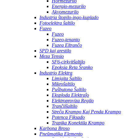
Hormezurilo
Energio-mezurilo
Akvomezurilo
Industria ŝtopilo-ingo-kuplado
Fotoelektra ŝaltilo
Fuzeo
Fuzeo
Fuzeo-tenanto
Fuzea Eltranĉo
SPD kaj arestilo
Meza Tensio
SF6-cirkvitŝaltilo
Epoksia Reta Ŝranko
Industrio Elektra
Limigita Ŝaltilo
Mikroŝaltilo
Puŝbutona Ŝaltilo
Eksploda Elektraĵo
Elektroproviza Regilo
Tranĉilŝaltilo
Streĉa Krampo Kaj Penda Krampo
Potenca Fiksado
Trapika Konektila Krampo
Karbona Broso
Pneŭmatika Elemento