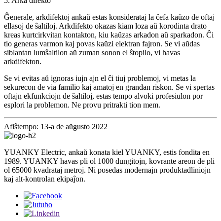
5. Arka difekto
Ĝenerale, arkdifektoj ankaŭ estas konsiderataj la ĉefa kaŭzo de oftaj
ellasoj de ŝaltiloj. Arkdifekto okazas kiam loza aŭ korodinta drato
kreas kurtcirkvitan kontakton, kiu kaŭzas arkadon aŭ sparkadon. Ĉi
tio generas varmon kaj povas kaŭzi elektran fajron. Se vi aŭdas
siblantan lumŝaltilon aŭ zuman sonon el ŝtopilo, vi havas
arkdifekton.
Se vi evitas aŭ ignoras iujn ajn el ĉi tiuj problemoj, vi metas la
sekurecon de via familio kaj amatoj en grandan riskon. Se vi spertas
oftajn ekfunkciojn de ŝaltiloj, estas tempo alvoki profesiulon por
esplori la problemon. Ne provu pritrakti tion mem.
Afiŝtempo: 13-a de aŭgusto 2022
YUANKY Electric, ankaŭ konata kiel YUANKY, estis fondita en
1989. YUANKY havas pli ol 1000 dungitojn, kovrante areon de pli
ol 65000 kvadrataj metroj. Ni posedas modernajn produktadliniojn
kaj alt-kontrolan ekipaĵon.