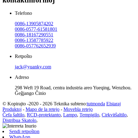
kontaktinformoj
Telefono
0086-13905874202
0086-0577-61581801
0086-18167290551
0086-13587785922
0086-057762652939
Retpoŝto
jack@yuanky.com
Adreso
298 Weft 19 Road, centra industria areo Yueqing, Wenzhou.
Ĝeĝjango Ĉinio
© Kopirajto -2020 - 2026 Teknika subteno:
tutmonda
Elstaraj
Produktoj
-
Mapo de la retejo
-
Movebla retejo
Ĉefa ŝaltilo
,
RCD-protektanto
,
Lampo
,
Tempigilo
,
Cirkvitŝaltilo
,
Distribua Skatolo
,
Sendi retpoŝton
WhatsApp