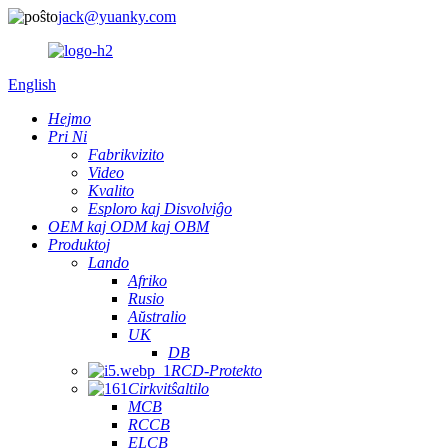
jack@yuanky.com
English
Hejmo
Pri Ni
Fabrikvizito
Video
Kvalito
Esploro kaj Disvolviĝo
OEM kaj ODM kaj OBM
Produktoj
Lando
Afriko
Rusio
Aŭstralio
UK
DB
RCD-Protekto
Cirkvitŝaltilo
MCB
RCCB
ELCB