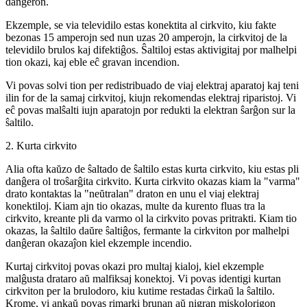
danĝeron.
Ekzemple, se via televidilo estas konektita al cirkvito, kiu fakte
bezonas 15 amperojn sed nun uzas 20 amperojn, la cirkvitoj de la
televidilo brulos kaj difektiĝos. Ŝaltiloj estas aktivigitaj por malhelpi
tion okazi, kaj eble eĉ gravan incendion.
Vi povas solvi tion per redistribuado de viaj elektraj aparatoj kaj teni
ilin for de la samaj cirkvitoj, kiujn rekomendas elektraj riparistoj. Vi
eĉ povas malŝalti iujn aparatojn por redukti la elektran ŝarĝon sur la
ŝaltilo.
2. Kurta cirkvito
Alia ofta kaŭzo de ŝaltado de ŝaltilo estas kurta cirkvito, kiu estas pli
danĝera ol troŝarĝita cirkvito. Kurta cirkvito okazas kiam la "varma"
drato kontaktas la "neŭtralan" draton en unu el viaj elektraj
konektiloj. Kiam ajn tio okazas, multe da kurento fluas tra la
cirkvito, kreante pli da varmo ol la cirkvito povas pritrakti. Kiam tio
okazas, la ŝaltilo daŭre ŝaltiĝos, fermante la cirkviton por malhelpi
danĝeran okazaĵon kiel ekzemple incendio.
Kurtaj cirkvitoj povas okazi pro multaj kialoj, kiel ekzemple
malĝusta drataro aŭ malfiksaj konektoj. Vi povas identigi kurtan
cirkviton per la brulodoro, kiu kutime restadas ĉirkaŭ la ŝaltilo.
Krome, vi ankaŭ povas rimarki brunan aŭ nigran miskolorigon