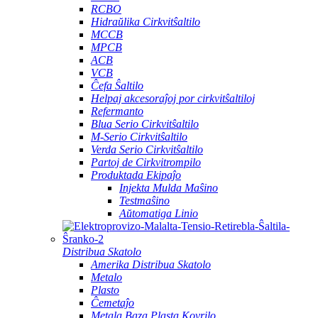
RCBO
Hidraŭlika Cirkvitŝaltilo
MCCB
MPCB
ACB
VCB
Ĉefa Ŝaltilo
Helpaj akcesoraĵoj por cirkvitŝaltiloj
Refermanto
Blua Serio Cirkvitŝaltilo
M-Serio Cirkvitŝaltilo
Verda Serio Cirkvitŝaltilo
Partoj de Cirkvitrompilo
Produktada Ekipaĵo
Injekta Mulda Maŝino
Testmaŝino
Aŭtomatiga Linio
Distribua Skatolo
Amerika Distribua Skatolo
Metalo
Plasto
Ĉemetaĵo
Metala Baza Plasta Kovrilo