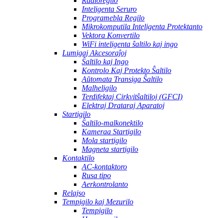
Radioregilo
Inteligenta Seruro
Programebla Regilo
Mikrokomputila Inteligenta Protektanto
Vektora Konvertilo
WiFi inteligenta ŝaltilo kaj ingo
Lumigaj Akcesoraĵoj
Ŝaltilo kaj Ingo
Kontrolo Kaj Protekto Ŝaltilo
Aŭtomata Transiga Ŝaltilo
Malheligilo
Terdifektaj Cirkvitŝaltiloj (GFCI)
Elektraj Drataraj Aparatoj
Startigilo
Ŝaltilo-malkonektilo
Kameraa Startigilo
Mola startigilo
Magneta startigilo
Kontaktilo
AC-kontaktoro
Rusa tipo
Aerkontrolanto
Relajso
Tempigilo kaj Mezurilo
Tempigilo