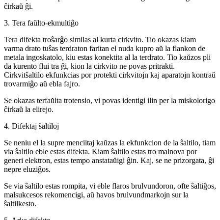
ĉirkaŭ ĝi.
3. Tera faŭlto-ekmultiĝo
Tera difekta troŝarĝo similas al kurta cirkvito. Tio okazas kiam
varma drato tuŝas terdraton faritan el nuda kupro aŭ la flankon de
metala ingoskatolo, kiu estas konektita al la terdrato. Tio kaŭzos pli
da kurento flui tra ĝi, kion la cirkvito ne povas pritrakti.
Cirkvitŝaltilo ekfunkcias por protekti cirkvitojn kaj aparatojn kontraŭ
trovarmiĝo aŭ ebla fajro.
Se okazas terfaŭlta trotensio, vi povas identigi ilin per la miskolorigo
ĉirkaŭ la elirejo.
4. Difektaj ŝaltiloj
Se neniu el la supre menciitaj kaŭzas la ekfunkcion de la ŝaltilo, tiam
via ŝaltilo eble estas difekta. Kiam ŝaltilo estas tro malnova por
generi elektron, estas tempo anstataŭigi ĝin. Kaj, se ne prizorgata, ĝi
nepre eluziĝos.
Se via ŝaltilo estas rompita, vi eble flaros brulvundoron, ofte ŝaltiĝos,
malsukcesos rekomencigi, aŭ havos brulvundmarkojn sur la
ŝaltilkesto.