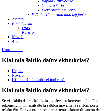
Rapida Artiko-Serio
Cilindra Serio
Elektromagneta Serio
PVC-kovrita metala tubo kaj junto
Atestilo
Kontaktu nin
Ordo
Kariero
Novaĵoj
Aliaj
Kontaktu nin
Kial mia ŝaltilo daŭre ekfunkcias?
Hejmo
Novaĵoj
Kial mia ŝaltilo daŭre ekfunkcias?
Kial mia ŝaltilo daŭre ekfunkcias?
Se via ŝaltilo daŭre ekfunkcias, vi devas rekomencigi ĝin. Por
rekomencigi ĝin, malŝaltu la ŝaltilon movante la ŝaltilon, poste
reŝaltu ĝin. Por via propra sekureco, tenu sekuran distancon de la