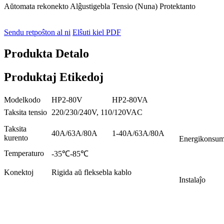
Aŭtomata rekonekto Alĝustigebla Tensio (Nuna) Protektanto
Sendu retpoŝton al ni
Elŝuti kiel PDF
Produkta Detalo
Produktaj Etikedoj
Modelkodo
HP2-80V
HP2-80VA
Taksita tensio
220/230/240V, 110/120VAC
Taksita
40A/63A/80A
1-40A/63A/80A
kurento
Energikonsu
Temperaturo
-35℃-85℃
Konektoj
Rigida aŭ fleksebla kablo
Instalaĵo