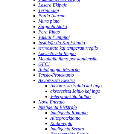
Lasera Ekipaĵo
Terminaloj
Porda Alarmo
Mura plato
Ŝarganta Stako
Fera Ringo
Vakuaj Pumpiloj
Instalaĵa Ilo Kaj Ekipaĵo
termostato kaj temperaturregilo
Likva Nivela Regilo
Metaligita filmo por kondensilo
GFCI
Antaŭpagita Mezurilo
Tensio-Protektanto
Akvorezista Elektra
Akvorezista Ŝaltilo kaj Ingo
akvorezista ŝaltilo kaj ingo
Veterprotektita Ŝaltilo
Nova Energio
Inteligenta Elektraĵo
Inteligenta Rompilo
Aŭtoprotektanto
Radioregilo
Inteligenta Seruro