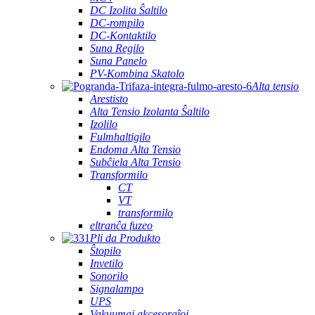
DC Izolita Ŝaltilo
DC-rompilo
DC-Kontaktilo
Suna Regilo
Suna Panelo
PV-Kombina Skatolo
Alta tensio
Arestisto
Alta Tensio Izolanta Ŝaltilo
Izolilo
Fulmhaltigilo
Endoma Alta Tensio
Subĉiela Alta Tensio
Transformilo
CT
VT
transformilo
eltranĉa fuzeo
Pli da Produkto
Ŝtopilo
Invetilo
Sonorilo
Signalampo
UPS
Vakuumaj akcesoraĵoj