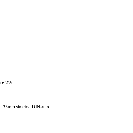
mo
<2W
35mm simetria DIN-relo