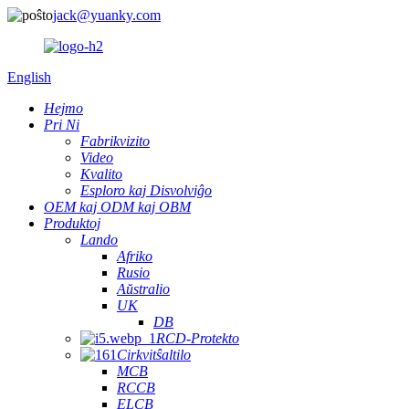
jack@yuanky.com
English
Hejmo
Pri Ni
Fabrikvizito
Video
Kvalito
Esploro kaj Disvolviĝo
OEM kaj ODM kaj OBM
Produktoj
Lando
Afriko
Rusio
Aŭstralio
UK
DB
RCD-Protekto
Cirkvitŝaltilo
MCB
RCCB
ELCB