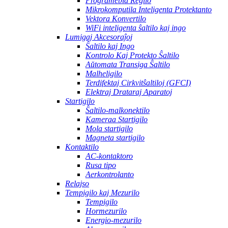
Programebla Regilo
Mikrokomputila Inteligenta Protektanto
Vektora Konvertilo
WiFi inteligenta ŝaltilo kaj ingo
Lumigaj Akcesoraĵoj
Ŝaltilo kaj Ingo
Kontrolo Kaj Protekto Ŝaltilo
Aŭtomata Transiga Ŝaltilo
Malheligilo
Terdifektaj Cirkvitŝaltiloj (GFCI)
Elektraj Drataraj Aparatoj
Startigilo
Ŝaltilo-malkonektilo
Kameraa Startigilo
Mola startigilo
Magneta startigilo
Kontaktilo
AC-kontaktoro
Rusa tipo
Aerkontrolanto
Relajso
Tempigilo kaj Mezurilo
Tempigilo
Hormezurilo
Energio-mezurilo