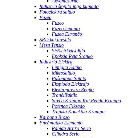
Akvomezurilo
Industria ŝtopilo-ingo-kuplado
Fotoelektra ŝaltilo
Fuzeo
Fuzeo
Fuzeo-tenanto
Fuzea Eltranĉo
SPD kaj arestilo
Meza Tensio
SF6-cirkvitŝaltilo
Epoksia Reta Ŝranko
Industrio Elektra
Limigita Ŝaltilo
Mikroŝaltilo
Puŝbutona Ŝaltilo
Eksploda Elektraĵo
Elektroproviza Regilo
Tranĉilŝaltilo
Streĉa Krampo Kaj Penda Krampo
Potenca Fiksado
Trapika Konektila Krampo
Karbona Broso
Pneŭmatika Elemento
Rapida Artiko-Serio
Cilindra Serio