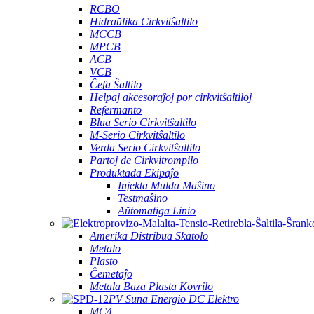
RCBO
Hidraŭlika Cirkvitŝaltilo
MCCB
MPCB
ACB
VCB
Ĉefa Ŝaltilo
Helpaj akcesoraĵoj por cirkvitŝaltiloj
Refermanto
Blua Serio Cirkvitŝaltilo
M-Serio Cirkvitŝaltilo
Verda Serio Cirkvitŝaltilo
Partoj de Cirkvitrompilo
Produktada Ekipaĵo
Injekta Mulda Maŝino
Testmaŝino
Aŭtomatiga Linio
Amerika Distribua Skatolo
Metalo
Plasto
Ĉemetaĵo
Metala Baza Plasta Kovrilo
PV Suna Energio DC Elektro
MC4