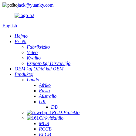
jack@yuanky.com
English
Hejmo
Pri Ni
Fabrikvizito
Video
Kvalito
Esploro kaj Disvolviĝo
OEM kaj ODM kaj OBM
Produktoj
Lando
Afriko
Rusio
Aŭstralio
UK
DB
RCD-Protekto
Cirkvitŝaltilo
MCB
RCCB
ELCB