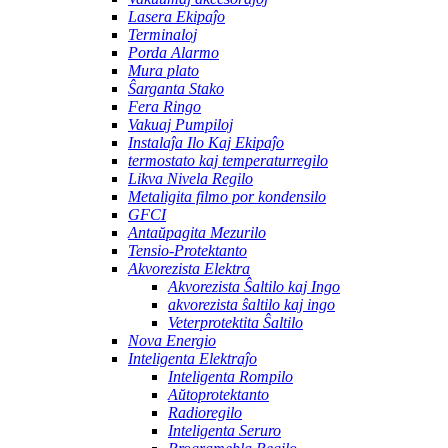
Lasera Ekipaĵo
Terminaloj
Porda Alarmo
Mura plato
Ŝarganta Stako
Fera Ringo
Vakuaj Pumpiloj
Instalaĵa Ilo Kaj Ekipaĵo
termostato kaj temperaturregilo
Likva Nivela Regilo
Metaligita filmo por kondensilo
GFCI
Antaŭpagita Mezurilo
Tensio-Protektanto
Akvorezista Elektra
Akvorezista Ŝaltilo kaj Ingo
akvorezista ŝaltilo kaj ingo
Veterprotektita Ŝaltilo
Nova Energio
Inteligenta Elektraĵo
Inteligenta Rompilo
Aŭtoprotektanto
Radioregilo
Inteligenta Seruro