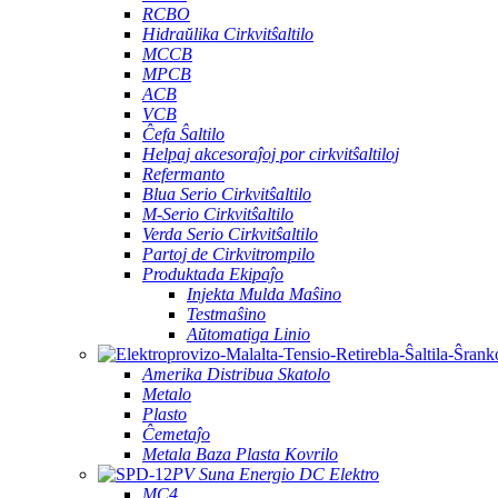
RCBO
Hidraŭlika Cirkvitŝaltilo
MCCB
MPCB
ACB
VCB
Ĉefa Ŝaltilo
Helpaj akcesoraĵoj por cirkvitŝaltiloj
Refermanto
Blua Serio Cirkvitŝaltilo
M-Serio Cirkvitŝaltilo
Verda Serio Cirkvitŝaltilo
Partoj de Cirkvitrompilo
Produktada Ekipaĵo
Injekta Mulda Maŝino
Testmaŝino
Aŭtomatiga Linio
Amerika Distribua Skatolo
Metalo
Plasto
Ĉemetaĵo
Metala Baza Plasta Kovrilo
PV Suna Energio DC Elektro
MC4