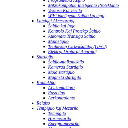
Programebla Regilo
Mikrokomputila Inteligenta Protektanto
Vektora Konvertilo
WiFi inteligenta ŝaltilo kaj ingo
Lumigaj Akcesoraĵoj
Ŝaltilo kaj Ingo
Kontrolo Kaj Protekto Ŝaltilo
Aŭtomata Transiga Ŝaltilo
Malheligilo
Terdifektaj Cirkvitŝaltiloj (GFCI)
Elektraj Drataraj Aparatoj
Startigilo
Ŝaltilo-malkonektilo
Kameraa Startigilo
Mola startigilo
Magneta startigilo
Kontaktilo
AC-kontaktoro
Rusa tipo
Aerkontrolanto
Relajso
Tempigilo kaj Mezurilo
Tempigilo
Hormezurilo
Energio-mezurilo