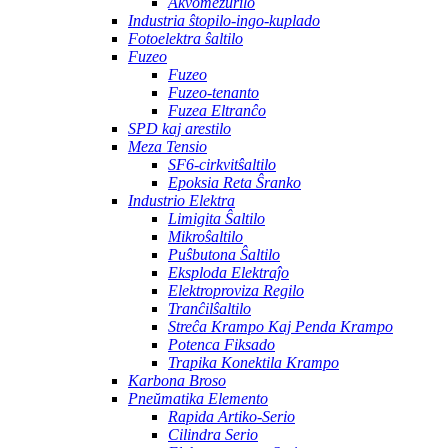
Akvomezurilo
Industria ŝtopilo-ingo-kuplado
Fotoelektra ŝaltilo
Fuzeo
Fuzeo
Fuzeo-tenanto
Fuzea Eltranĉo
SPD kaj arestilo
Meza Tensio
SF6-cirkvitŝaltilo
Epoksia Reta Ŝranko
Industrio Elektra
Limigita Ŝaltilo
Mikroŝaltilo
Puŝbutona Ŝaltilo
Eksploda Elektraĵo
Elektroproviza Regilo
Tranĉilŝaltilo
Streĉa Krampo Kaj Penda Krampo
Potenca Fiksado
Trapika Konektila Krampo
Karbona Broso
Pneŭmatika Elemento
Rapida Artiko-Serio
Cilindra Serio