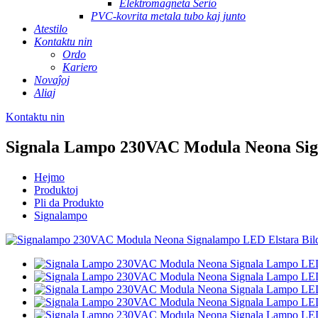
Elektromagneta Serio
PVC-kovrita metala tubo kaj junto
Atestilo
Kontaktu nin
Ordo
Kariero
Novaĵoj
Aliaj
Kontaktu nin
Signala Lampo 230VAC Modula Neona Si
Hejmo
Produktoj
Pli da Produkto
Signalampo