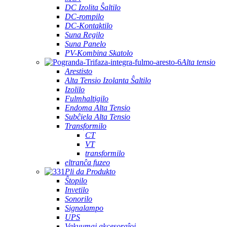
DC Izolita Ŝaltilo
DC-rompilo
DC-Kontaktilo
Suna Regilo
Suna Panelo
PV-Kombina Skatolo
Alta tensio
Arestisto
Alta Tensio Izolanta Ŝaltilo
Izolilo
Fulmhaltigilo
Endoma Alta Tensio
Subĉiela Alta Tensio
Transformilo
CT
VT
transformilo
eltranĉa fuzeo
Pli da Produkto
Ŝtopilo
Invetilo
Sonorilo
Signalampo
UPS
Vakuumaj akcesoraĵoj