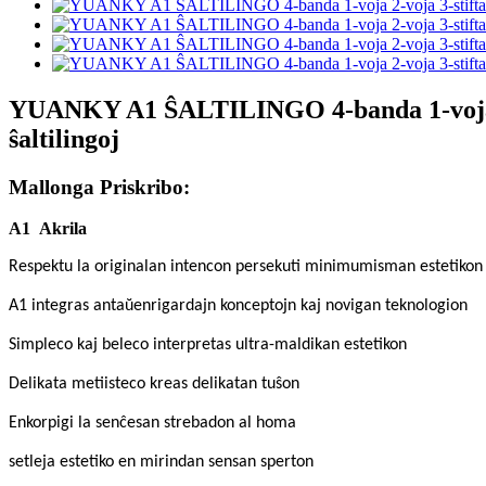
YUANKY A1 ŜALTILINGO 4-banda 1-voja 2-vo
ŝaltilingoj
Mallonga Priskribo:
A1
Akrila
Respektu la originalan intencon persekuti minimumisman estetikon
A1 integras antaŭenrigardajn konceptojn kaj novigan teknologion
Simpleco kaj beleco interpretas ultra-maldikan estetikon
Delikata metiisteco kreas delikatan tuŝon
Enkorpigi la senĉesan strebadon al homa
setleja estetiko en mirindan sensan sperton