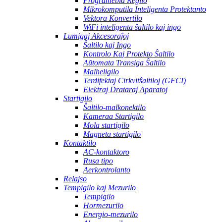
Programebla Regilo
Mikrokomputila Inteligenta Protektanto
Vektora Konvertilo
WiFi inteligenta ŝaltilo kaj ingo
Lumigaj Akcesoraĵoj
Ŝaltilo kaj Ingo
Kontrolo Kaj Protekto Ŝaltilo
Aŭtomata Transiga Ŝaltilo
Malheligilo
Terdifektaj Cirkvitŝaltiloj (GFCI)
Elektraj Drataraj Aparatoj
Startigilo
Ŝaltilo-malkonektilo
Kameraa Startigilo
Mola startigilo
Magneta startigilo
Kontaktilo
AC-kontaktoro
Rusa tipo
Aerkontrolanto
Relajso
Tempigilo kaj Mezurilo
Tempigilo
Hormezurilo
Energio-mezurilo