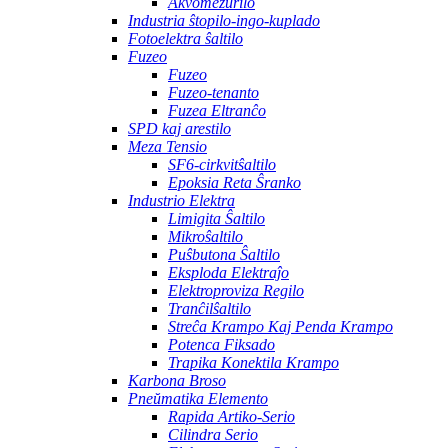
Akvomezurilo
Industria ŝtopilo-ingo-kuplado
Fotoelektra ŝaltilo
Fuzeo
Fuzeo
Fuzeo-tenanto
Fuzea Eltranĉo
SPD kaj arestilo
Meza Tensio
SF6-cirkvitŝaltilo
Epoksia Reta Ŝranko
Industrio Elektra
Limigita Ŝaltilo
Mikroŝaltilo
Puŝbutona Ŝaltilo
Eksploda Elektraĵo
Elektroproviza Regilo
Tranĉilŝaltilo
Streĉa Krampo Kaj Penda Krampo
Potenca Fiksado
Trapika Konektila Krampo
Karbona Broso
Pneŭmatika Elemento
Rapida Artiko-Serio
Cilindra Serio