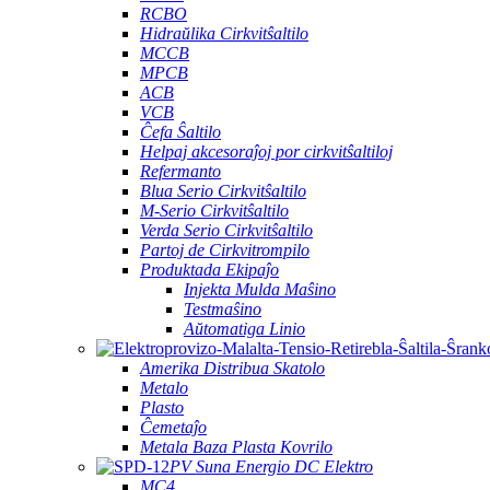
RCBO
Hidraŭlika Cirkvitŝaltilo
MCCB
MPCB
ACB
VCB
Ĉefa Ŝaltilo
Helpaj akcesoraĵoj por cirkvitŝaltiloj
Refermanto
Blua Serio Cirkvitŝaltilo
M-Serio Cirkvitŝaltilo
Verda Serio Cirkvitŝaltilo
Partoj de Cirkvitrompilo
Produktada Ekipaĵo
Injekta Mulda Maŝino
Testmaŝino
Aŭtomatiga Linio
Amerika Distribua Skatolo
Metalo
Plasto
Ĉemetaĵo
Metala Baza Plasta Kovrilo
PV Suna Energio DC Elektro
MC4