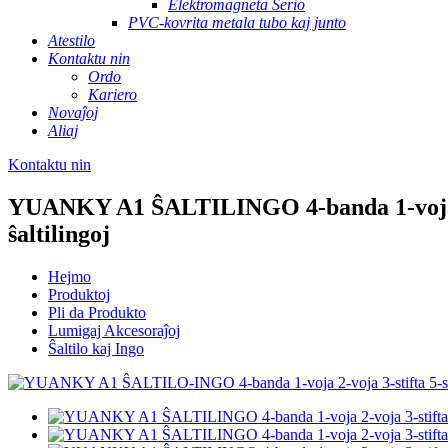
Elektromagneta Serio
PVC-kovrita metala tubo kaj junto
Atestilo
Kontaktu nin
Ordo
Kariero
Novaĵoj
Aliaj
Kontaktu nin
YUANKY A1 ŜALTILINGO 4-banda 1-voja 2-vo
ŝaltilingoj
Hejmo
Produktoj
Pli da Produkto
Lumigaj Akcesoraĵoj
Ŝaltilo kaj Ingo