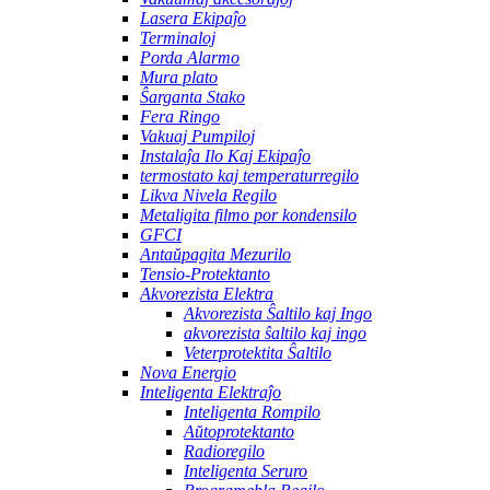
Lasera Ekipaĵo
Terminaloj
Porda Alarmo
Mura plato
Ŝarganta Stako
Fera Ringo
Vakuaj Pumpiloj
Instalaĵa Ilo Kaj Ekipaĵo
termostato kaj temperaturregilo
Likva Nivela Regilo
Metaligita filmo por kondensilo
GFCI
Antaŭpagita Mezurilo
Tensio-Protektanto
Akvorezista Elektra
Akvorezista Ŝaltilo kaj Ingo
akvorezista ŝaltilo kaj ingo
Veterprotektita Ŝaltilo
Nova Energio
Inteligenta Elektraĵo
Inteligenta Rompilo
Aŭtoprotektanto
Radioregilo
Inteligenta Seruro