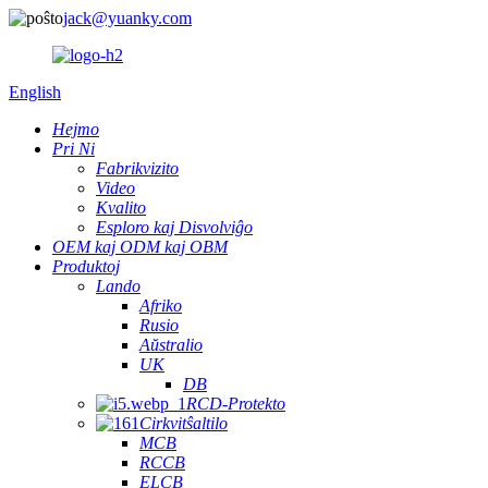
jack@yuanky.com
English
Hejmo
Pri Ni
Fabrikvizito
Video
Kvalito
Esploro kaj Disvolviĝo
OEM kaj ODM kaj OBM
Produktoj
Lando
Afriko
Rusio
Aŭstralio
UK
DB
RCD-Protekto
Cirkvitŝaltilo
MCB
RCCB
ELCB