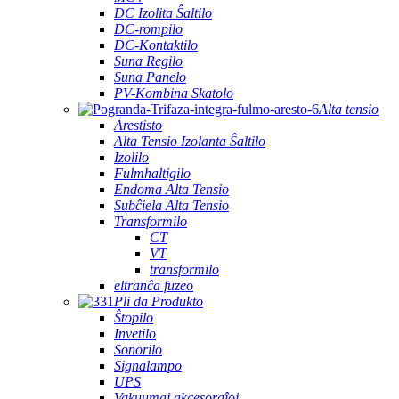
DC Izolita Ŝaltilo
DC-rompilo
DC-Kontaktilo
Suna Regilo
Suna Panelo
PV-Kombina Skatolo
Alta tensio
Arestisto
Alta Tensio Izolanta Ŝaltilo
Izolilo
Fulmhaltigilo
Endoma Alta Tensio
Subĉiela Alta Tensio
Transformilo
CT
VT
transformilo
eltranĉa fuzeo
Pli da Produkto
Ŝtopilo
Invetilo
Sonorilo
Signalampo
UPS
Vakuumaj akcesoraĵoj