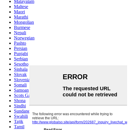
Malayalam
Maltese
Maori
Marathi
Mongolian
Burmese
Nepali
Norwegian
Pashto
Persian
Punjabi
Serbian
Sesotho
Sinhala
Slovak
Slovenian
Somali
Samoan
Scots Gaelic
Shona
Sindhi
Sundanese
Swahili
Tajik
Tamil