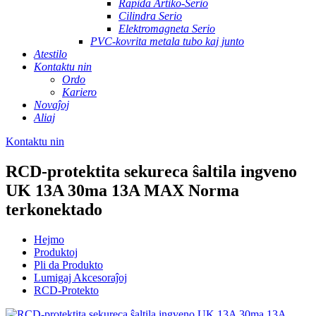
Rapida Artiko-Serio
Cilindra Serio
Elektromagneta Serio
PVC-kovrita metala tubo kaj junto
Atestilo
Kontaktu nin
Ordo
Kariero
Novaĵoj
Aliaj
Kontaktu nin
RCD-protektita sekureca ŝaltila ingveno
UK 13A 30ma 13A MAX Norma
terkonektado
Hejmo
Produktoj
Pli da Produkto
Lumigaj Akcesoraĵoj
RCD-Protekto