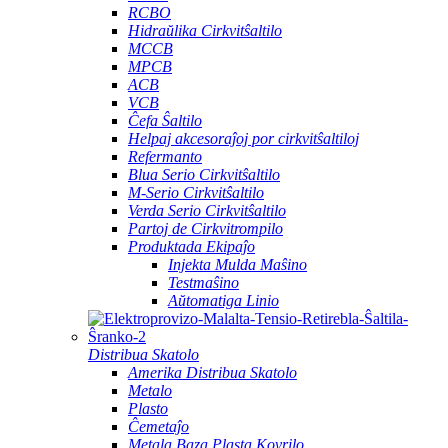
RCBO
Hidraŭlika Cirkvitŝaltilo
MCCB
MPCB
ACB
VCB
Ĉefa Ŝaltilo
Helpaj akcesoraĵoj por cirkvitŝaltiloj
Refermanto
Blua Serio Cirkvitŝaltilo
M-Serio Cirkvitŝaltilo
Verda Serio Cirkvitŝaltilo
Partoj de Cirkvitrompilo
Produktada Ekipaĵo
Injekta Mulda Maŝino
Testmaŝino
Aŭtomatiga Linio
Distribua Skatolo
Amerika Distribua Skatolo
Metalo
Plasto
Ĉemetaĵo
Metala Baza Plasta Kovrilo