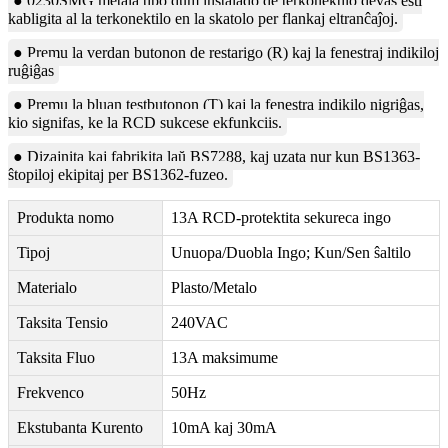
● 0230SMG metala tipo dum instalado de terkonektilo devas esti
kabligita al la terkonektilo en la skatolo per flankaj eltranĉaĵoj.
● Premu la verdan butonon de restarigo (R) kaj la fenestraj indikiloj
ruĝiĝas
● Premu la bluan testbutonon (T) kaj la fenestra indikilo nigriĝas,
kio signifas, ke la RCD sukcese ekfunkciis.
● Dizajnita kaj fabrikita laŭ BS7288, kaj uzata nur kun BS1363-
ŝtopiloj ekipitaj per BS1362-fuzeo.
Produkta nomo
13A RCD-protektita sekureca ingo
Tipoj
Unuopa/Duobla Ingo; Kun/Sen ŝaltilo
Materialo
Plasto/Metalo
Taksita Tensio
240VAC
Taksita Fluo
13A maksimume
Frekvenco
50Hz
Ekstubanta Kurento
10mA kaj 30mA