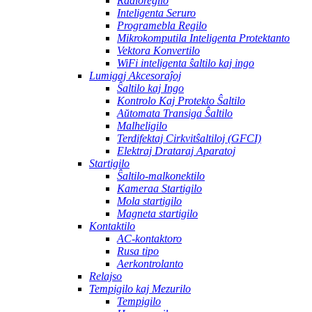
Radioregilo
Inteligenta Seruro
Programebla Regilo
Mikrokomputila Inteligenta Protektanto
Vektora Konvertilo
WiFi inteligenta ŝaltilo kaj ingo
Lumigaj Akcesoraĵoj
Ŝaltilo kaj Ingo
Kontrolo Kaj Protekto Ŝaltilo
Aŭtomata Transiga Ŝaltilo
Malheligilo
Terdifektaj Cirkvitŝaltiloj (GFCI)
Elektraj Drataraj Aparatoj
Startigilo
Ŝaltilo-malkonektilo
Kameraa Startigilo
Mola startigilo
Magneta startigilo
Kontaktilo
AC-kontaktoro
Rusa tipo
Aerkontrolanto
Relajso
Tempigilo kaj Mezurilo
Tempigilo