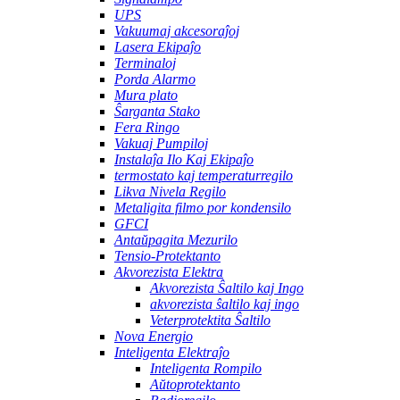
UPS
Vakuumaj akcesoraĵoj
Lasera Ekipaĵo
Terminaloj
Porda Alarmo
Mura plato
Ŝarganta Stako
Fera Ringo
Vakuaj Pumpiloj
Instalaĵa Ilo Kaj Ekipaĵo
termostato kaj temperaturregilo
Likva Nivela Regilo
Metaligita filmo por kondensilo
GFCI
Antaŭpagita Mezurilo
Tensio-Protektanto
Akvorezista Elektra
Akvorezista Ŝaltilo kaj Ingo
akvorezista ŝaltilo kaj ingo
Veterprotektita Ŝaltilo
Nova Energio
Inteligenta Elektraĵo
Inteligenta Rompilo
Aŭtoprotektanto