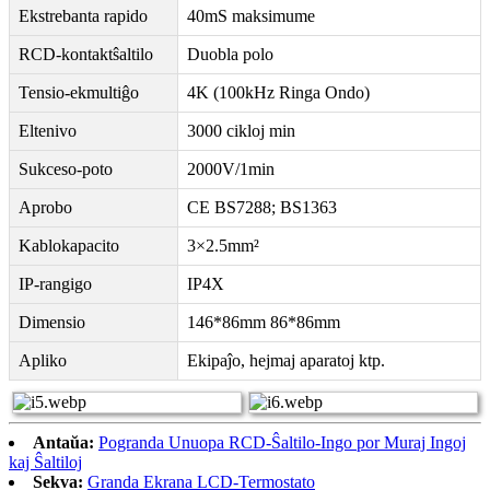
Ekstrebanta rapido
40mS maksimume
RCD-kontaktŝaltilo
Duobla polo
Tensio-ekmultiĝo
4K (100kHz Ringa Ondo)
Eltenivo
3000 cikloj min
Sukceso-poto
2000V/1min
Aprobo
CE BS7288; BS1363
Kablokapacito
3×2.5mm²
IP-rangigo
IP4X
Dimensio
146*86mm 86*86mm
Apliko
Ekipaĵo, hejmaj aparatoj ktp.
Antaŭa:
Pogranda Unuopa RCD-Ŝaltilo-Ingo por Muraj Ingoj
kaj Ŝaltiloj
Sekva:
Granda Ekrana LCD-Termostato