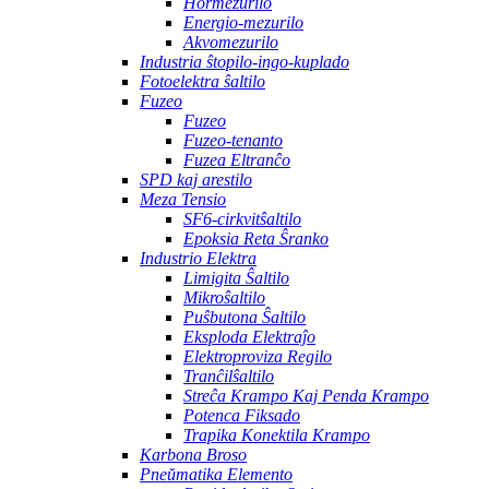
Hormezurilo
Energio-mezurilo
Akvomezurilo
Industria ŝtopilo-ingo-kuplado
Fotoelektra ŝaltilo
Fuzeo
Fuzeo
Fuzeo-tenanto
Fuzea Eltranĉo
SPD kaj arestilo
Meza Tensio
SF6-cirkvitŝaltilo
Epoksia Reta Ŝranko
Industrio Elektra
Limigita Ŝaltilo
Mikroŝaltilo
Puŝbutona Ŝaltilo
Eksploda Elektraĵo
Elektroproviza Regilo
Tranĉilŝaltilo
Streĉa Krampo Kaj Penda Krampo
Potenca Fiksado
Trapika Konektila Krampo
Karbona Broso
Pneŭmatika Elemento