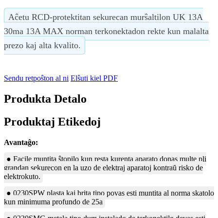
Aĉetu RCD-protektitan sekurecan murŝaltilon UK 13A
30ma 13A MAX norman terkonektadon rekte kun malalta
prezo kaj alta kvalito.
Sendu retpoŝton al ni
Elŝuti kiel PDF
Produkta Detalo
Produktaj Etikedoj
Avantaĝo:
● Facile muntita ŝtopilo kun resta kurenta aparato donas multe pli
grandan sekurecon en la uzo de elektraj aparatoj kontraŭ risko de
elektrokuto.
● 0230SPW plasta kaj brita tipo povas esti muntita al norma skatolo
kun minimuma profundo de 25a