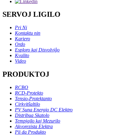
SERVOJ LIGILO
Pri Ni
Kontaktu nin
Kariero
Ordo
Esploro kaj Disvolviĝo
Kvalito
Video
PRODUKTOJ
RCBO
RCD-Protekto
Tensio-Protektanto
Cirkvitŝaltilo
PV Suna Energio DC Elektro
Distribua Skatolo
Tempigilo kaj Mezurilo
Akvorezista Elektra
Pli da Produkto