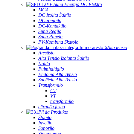
PV Suna Energio DC Elektro
MC4
DC Izolita Ŝaltilo
DC-rompilo
DC-Kontaktilo
Suna Regilo
Suna Panelo
PV-Kombina Skatolo
Alta tensio
Arestisto
Alta Tensio Izolanta Ŝaltilo
Izolilo
Fulmhaltigilo
Endoma Alta Tensio
Subĉiela Alta Tensio
Transformilo
CT
VT
transformilo
eltranĉa fuzeo
Pli da Produkto
Ŝtopilo
Invetilo
Sonorilo
Signalampo