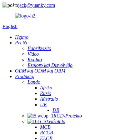
jack@yuanky.com
English
Hejmo
Pri Ni
Fabrikvizito
Video
Kvalito
Esploro kaj Disvolviĝo
OEM kaj ODM kaj OBM
Produktoj
Lando
Afriko
Rusio
Aŭstralio
UK
DB
RCD-Protekto
Cirkvitŝaltilo
MCB
RCCB
ELCB