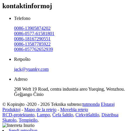
kontaktinformoj
Telefono
0086-13905874202
0086-0577-61581801
0086-18167290551
0086-13587785922
0086-057762652939
Retpoŝto
jack@yuanky.com
Adreso
298 Weft 19 Road, centra industria areo Yueqing, Wenzhou.
Ĝeĝjango Ĉinio
© Kopirajto -2020 - 2026 Teknika subteno:
tutmonda
Elstaraj
Produktoj
-
Mapo de la retejo
-
Movebla retejo
RCD-protektanto
,
Lampo
,
Ĉefa ŝaltilo
,
Cirkvitŝaltilo
,
Distribua
Skatolo
,
Tempigilo
,
Sendi retpoŝton