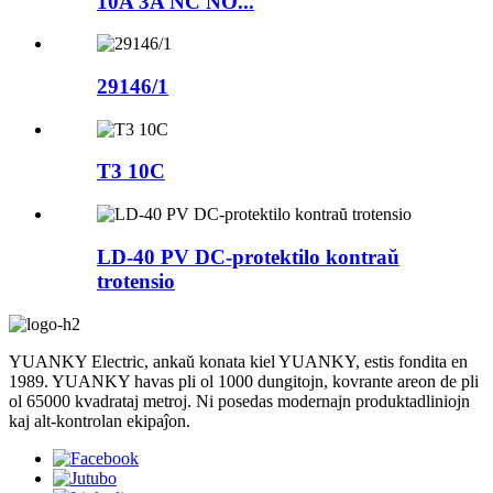
10A 3A NC NO...
29146/1
T3 10C
LD-40 PV DC-protektilo kontraŭ
trotensio
YUANKY Electric, ankaŭ konata kiel YUANKY, estis fondita en
1989. YUANKY havas pli ol 1000 dungitojn, kovrante areon de pli
ol 65000 kvadrataj metroj. Ni posedas modernajn produktadliniojn
kaj alt-kontrolan ekipaĵon.